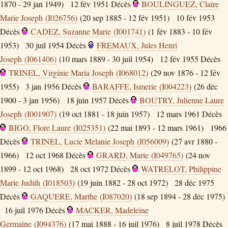
1870 - 29 jan 1949)
12 fév 1951
Décès
BOULINGUEZ, Claire
Marie Joseph (I026756)
(20 sep 1885 - 12 fév 1951)
10 fév 1953
Décès
CADEZ, Suzanne Marie (I001741)
(1 fév 1883 - 10 fév
1953)
30 juil 1954
Décès
FREMAUX, Jules Henri
Joseph (I061406)
(10 mars 1889 - 30 juil 1954)
12 fév 1955
Décès
TRINEL, Virginie Maria Joseph (I068012)
(29 nov 1876 - 12 fév
1955)
3 jan 1956
Décès
BARAFFE, Ismerie (I004223)
(26 déc
1900 - 3 jan 1956)
18 juin 1957
Décès
BOUTRY, Julienne Laure
Joseph (I001907)
(19 oct 1881 - 18 juin 1957)
12 mars 1961
Décès
BIGO, Flore Laure (I025351)
(22 mai 1893 - 12 mars 1961)
1966
Décès
TRINEL, Lucie Melanie Joseph (I056009)
(27 avr 1880 -
1966)
12 oct 1968
Décès
GRARD, Marie (I049765)
(24 nov
1899 - 12 oct 1968)
28 oct 1972
Décès
WATRELOT, Philippine
Marie Judith (I018503)
(19 juin 1882 - 28 oct 1972)
28 déc 1975
Décès
GAQUERE, Marthe (I087020)
(18 sep 1894 - 28 déc 1975)
16 juil 1976
Décès
MACKER, Madeleine
Germaine (I094376)
(17 mai 1888 - 16 juil 1976)
8 juil 1978
Décès