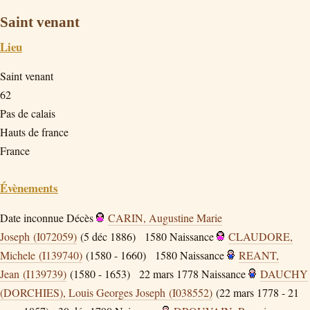
Saint venant
Lieu
Saint venant
62
Pas de calais
Hauts de france
France
Évènements
Date inconnue
Décès
CARIN, Augustine Marie
Joseph (I072059)
(5 déc 1886)
1580
Naissance
CLAUDORE,
Michele (I139740)
(1580 - 1660)
1580
Naissance
REANT,
Jean (I139739)
(1580 - 1653)
22 mars 1778
Naissance
DAUCHY
(DORCHIES), Louis Georges Joseph (I038552)
(22 mars 1778 - 21