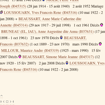
Joseph (I045315)
(28 jan 1914 - 15 août 1940)
2 août 1952
Mariage
LOUSSOUARN, Yves Francois Rene (I045316)
(10 mai 1922 - 2
jan 2008) +
BEAUSSART, Anne Marie Catherine dite
Annette (I045314)
(29 nov 1917 - 29 juil 1998)
1 oct 1961
Décès
BRUNEAU (EL, IAU), Anne Augustine dite Anna (I037631)
(17 jan
1898 - 1 oct 1961)
23 nov 1970
Décès
BEAUSSART,
Francois (I037632)
(1 oct 1889 - 23 nov 1970)
mars 1990
Décès
MILLOUR, Maurice Andre (I045319)
(1925 - mars 1990)
15 fév
2007
Décès
BEAUSSART, Simone Marie Jeanne (I045317)
(12
nov 1920 - 15 fév 2007)
2 jan 2008
Décès
LOUSSOUARN, Yves
Francois Rene (I045316)
(10 mai 1922 - 2 jan 2008)