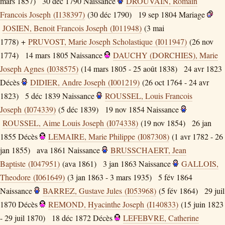
mars 1857)
30 déc 1790
Naissance
DROUVAIN, Romain
Francois Joseph (I138397)
(30 déc 1790)
19 sep 1804
Mariage
JOSIEN, Benoit Francois Joseph (I011948)
(3 mai
1778) +
PRUVOST, Marie Joseph Scholastique (I011947)
(26 nov
1774)
14 mars 1805
Naissance
DAUCHY (DORCHIES), Marie
Joseph Agnes (I038575)
(14 mars 1805 - 25 août 1838)
24 avr 1823
Décès
DIDIER, Andre Joseph (I001219)
(26 oct 1764 - 24 avr
1823)
5 déc 1839
Naissance
ROUSSEL, Louis Francois
Joseph (I074339)
(5 déc 1839)
19 nov 1854
Naissance
ROUSSEL, Aime Louis Joseph (I074338)
(19 nov 1854)
26 jan
1855
Décès
LEMAIRE, Marie Philippe (I087308)
(1 avr 1782 - 26
jan 1855)
ava 1861
Naissance
BRUSSCHAERT, Jean
Baptiste (I047951)
(ava 1861)
3 jan 1863
Naissance
GALLOIS,
Theodore (I061649)
(3 jan 1863 - 3 mars 1935)
5 fév 1864
Naissance
BARREZ, Gustave Jules (I053968)
(5 fév 1864)
29 juil
1870
Décès
REMOND, Hyacinthe Joseph (I140833)
(15 juin 1823
- 29 juil 1870)
18 déc 1872
Décès
LEFEBVRE, Catherine