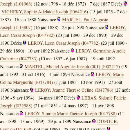
Joseph (I101968)
(12 nov 1798 - 18 déc 1872)
7 déc 1887
Décès
VICHERY, Sophie Adelaide Joseph (I064216)
(15 juil 1825 - 7 déc
1887)
16 jan 1888
Naissance
MARTEL, Paul Auguste
Joseph (I113807)
(16 jan 1888)
23 juil 1890
Naissance
LEROY,
Leon Cesar Joseph (I047782)
(23 juil 1890 - 29 déc 1890)
29 déc
1890
Décès
LEROY, Leon Cesar Joseph (I047782)
(23 juil 1890 -
29 déc 1890)
10 avr 1892
Naissance
LEROY, Germaine Aurelie
Catherine (I047783)
(10 avr 1892 - 6 jan 1987)
19 août 1892
Naissance
MARTEL, Michel Auguste Joseph (001) (I002217)
(19
août 1892 - 31 oct 1916)
1 juin 1893
Naissance
LEROY, Marie
Celine Marguerite (I047784)
(1 juin 1893 - 10 nov 1991)
27 août
1896
Naissance
LEROY, Jeanne Therese Celine (I047786)
(27 août
1896 - 9 avr 1994)
14 mars 1897
Décès
LEBAS, Sidonie Felicie
Joseph (I032588)
(21 mai 1851 - 14 mars 1897)
11 avr 1898
Naissance
LEROY, Simone Marie Therese Joseph (I047788)
(11
avr 1898 - 13 nov 1969)
29 juin 1899
Naissance
DUFOUR,
Leonie (I141638)
(29 juin 1899)
28 avr 1900
Naissance