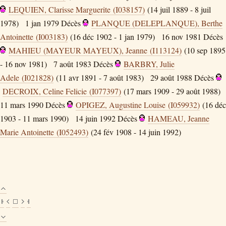
LEQUIEN, Clarisse Marguerite (I038157)
(14 juil 1889 - 8 juil
1978)
1 jan 1979
Décès
PLANQUE (DELEPLANQUE), Berthe
Antoinette (I003183)
(16 déc 1902 - 1 jan 1979)
16 nov 1981
Décès
MAHIEU (MAYEUR MAYEUX), Jeanne (I113124)
(10 sep 1895
- 16 nov 1981)
7 août 1983
Décès
BARBRY, Julie
Adele (I021828)
(11 avr 1891 - 7 août 1983)
29 août 1988
Décès
DECROIX, Celine Felicie (I077397)
(17 mars 1909 - 29 août 1988)
11 mars 1990
Décès
OPIGEZ, Augustine Louise (I059932)
(16 déc
1903 - 11 mars 1990)
14 juin 1992
Décès
HAMEAU, Jeanne
Marie Antoinette (I052493)
(24 fév 1908 - 14 juin 1992)