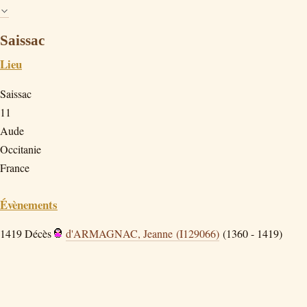
Saissac
Lieu
Saissac
11
Aude
Occitanie
France
Évènements
1419
Décès
d'ARMAGNAC, Jeanne (I129066)
(1360 - 1419)