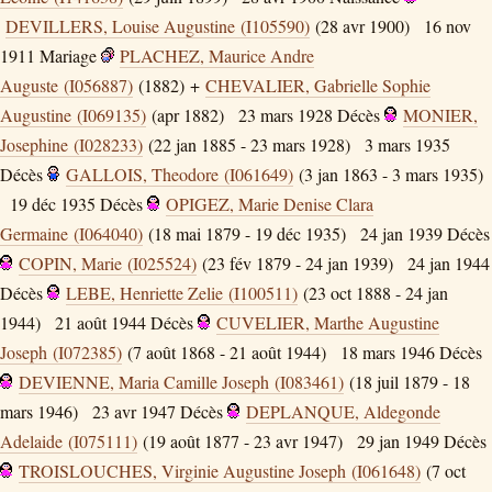
DEVILLERS, Louise Augustine (I105590)
(28 avr 1900)
16 nov
1911
Mariage
PLACHEZ, Maurice Andre
Auguste (I056887)
(1882) +
CHEVALIER, Gabrielle Sophie
Augustine (I069135)
(apr 1882)
23 mars 1928
Décès
MONIER,
Josephine (I028233)
(22 jan 1885 - 23 mars 1928)
3 mars 1935
Décès
GALLOIS, Theodore (I061649)
(3 jan 1863 - 3 mars 1935)
19 déc 1935
Décès
OPIGEZ, Marie Denise Clara
Germaine (I064040)
(18 mai 1879 - 19 déc 1935)
24 jan 1939
Décès
COPIN, Marie (I025524)
(23 fév 1879 - 24 jan 1939)
24 jan 1944
Décès
LEBE, Henriette Zelie (I100511)
(23 oct 1888 - 24 jan
1944)
21 août 1944
Décès
CUVELIER, Marthe Augustine
Joseph (I072385)
(7 août 1868 - 21 août 1944)
18 mars 1946
Décès
DEVIENNE, Maria Camille Joseph (I083461)
(18 juil 1879 - 18
mars 1946)
23 avr 1947
Décès
DEPLANQUE, Aldegonde
Adelaide (I075111)
(19 août 1877 - 23 avr 1947)
29 jan 1949
Décès
TROISLOUCHES, Virginie Augustine Joseph (I061648)
(7 oct