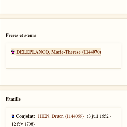
Frères et sœurs
DELEPLANCQ, Marie-Therese (I144070)
Famille
Conjoint
:
HIEN, Druon (I144069)
(3 juil 1652 -
12 fév 1708)