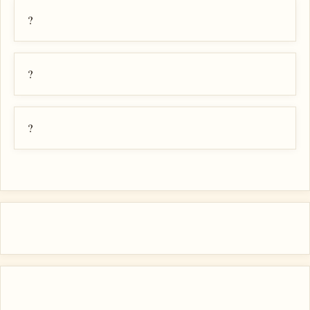
?
?
?