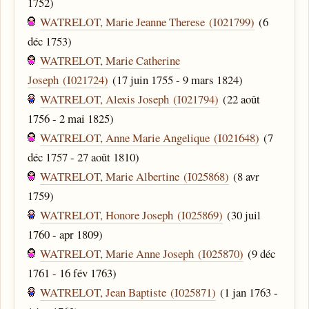
1752)
WATRELOT, Marie Jeanne Therese (I021799)
(6
déc 1753)
WATRELOT, Marie Catherine
Joseph (I021724)
(17 juin 1755 - 9 mars 1824)
WATRELOT, Alexis Joseph (I021794)
(22 août
1756 - 2 mai 1825)
WATRELOT, Anne Marie Angelique (I021648)
(7
déc 1757 - 27 août 1810)
WATRELOT, Marie Albertine (I025868)
(8 avr
1759)
WATRELOT, Honore Joseph (I025869)
(30 juil
1760 - apr 1809)
WATRELOT, Marie Anne Joseph (I025870)
(9 déc
1761 - 16 fév 1763)
WATRELOT, Jean Baptiste (I025871)
(1 jan 1763 -