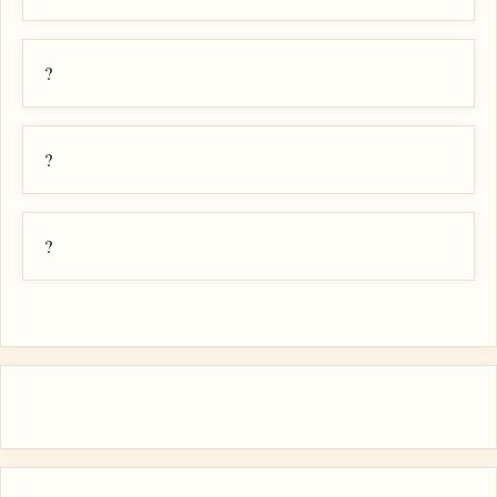
?
?
?