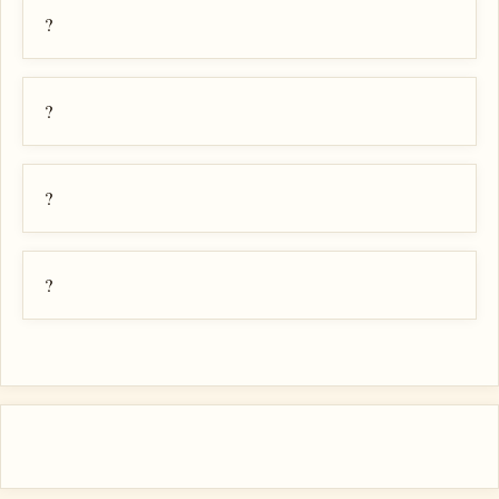
?
?
?
?