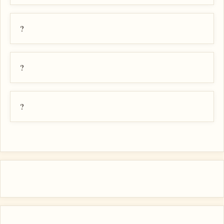
?
?
?