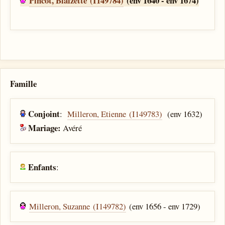
Pincot, Blaizette (I149784)
(env 1640 - env 1674)
Famille
Conjoint
:
Milleron, Etienne (I149783)
(env 1632)
Mariage:
Avéré
Enfants
:
Milleron, Suzanne (I149782)
(env 1656 - env 1729)