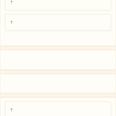
?
?
?