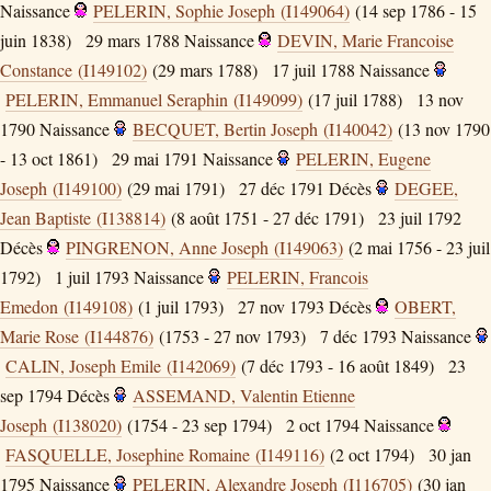
Naissance
PELERIN, Sophie Joseph (I149064)
(14 sep 1786 - 15
juin 1838)
29 mars 1788
Naissance
DEVIN, Marie Francoise
Constance (I149102)
(29 mars 1788)
17 juil 1788
Naissance
PELERIN, Emmanuel Seraphin (I149099)
(17 juil 1788)
13 nov
1790
Naissance
BECQUET, Bertin Joseph (I140042)
(13 nov 1790
- 13 oct 1861)
29 mai 1791
Naissance
PELERIN, Eugene
Joseph (I149100)
(29 mai 1791)
27 déc 1791
Décès
DEGEE,
Jean Baptiste (I138814)
(8 août 1751 - 27 déc 1791)
23 juil 1792
Décès
PINGRENON, Anne Joseph (I149063)
(2 mai 1756 - 23 juil
1792)
1 juil 1793
Naissance
PELERIN, Francois
Emedon (I149108)
(1 juil 1793)
27 nov 1793
Décès
OBERT,
Marie Rose (I144876)
(1753 - 27 nov 1793)
7 déc 1793
Naissance
CALIN, Joseph Emile (I142069)
(7 déc 1793 - 16 août 1849)
23
sep 1794
Décès
ASSEMAND, Valentin Etienne
Joseph (I138020)
(1754 - 23 sep 1794)
2 oct 1794
Naissance
FASQUELLE, Josephine Romaine (I149116)
(2 oct 1794)
30 jan
1795
Naissance
PELERIN, Alexandre Joseph (I116705)
(30 jan