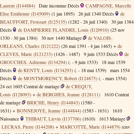
Laurent (I144884)
Date inconnue
Décès
CAMPAGNE, Marcelle
Elise Emilienne (I145009)
(1 jan 1895)
26 juil 1340
Décès
de
BEAUFFORT, Froissart (I125135)
(1282 - 26 juil 1340)
30 jan 1384
Décès
de DAMPIERRE FLANDRE, Louis (I120910)
(25 nov
1330 - 30 jan 1384)
30 nov 1440
Mariage
de VALOIS-
ORLEANS, Charles (I121222)
(26 mai 1391 - 4 jan 1465) +
de
CLEVES, Marie (I121233)
(1426 - 1487)
9 juin 1533
Décès
de
GROUCHES, Adrienne (I134294)
(. - 9 juin 1533)
18 mai 1539
Décès
de RENTY, Louis (I134293)
(. - 18 mai 1539)
mars 1554
Décès
de MONTMORENCY, Robert (I124875)
(. - mars 1554)
24 oct 1605
Contrat de mariage
de CREQUY,
Louis (I128093)
+
de BERGHES, Jeanne (I128111)
1610
Contrat
de mariage
BRICHE, Henry (I144843)
(1580 -
1631) +
BONNEJOYE, Jeanne (I144844)
(1583 - 1631)
1610
Naissance
THIBAUT, Lievin (I137706)
(1610)
1613
Mariage
LECRAS, Pierre (I144208)
+
MARCOTTE, Marie (I144879)
(env