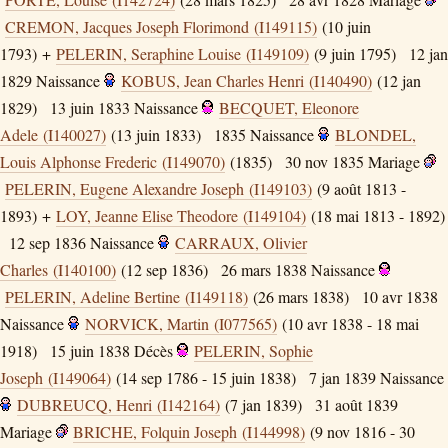
CREMON, Jacques Joseph Florimond (I149115)
(10 juin
1793) +
PELERIN, Seraphine Louise (I149109)
(9 juin 1795)
12 jan
1829
Naissance
KOBUS, Jean Charles Henri (I140490)
(12 jan
1829)
13 juin 1833
Naissance
BECQUET, Eleonore
Adele (I140027)
(13 juin 1833)
1835
Naissance
BLONDEL,
Louis Alphonse Frederic (I149070)
(1835)
30 nov 1835
Mariage
PELERIN, Eugene Alexandre Joseph (I149103)
(9 août 1813 -
1893) +
LOY, Jeanne Elise Theodore (I149104)
(18 mai 1813 - 1892)
12 sep 1836
Naissance
CARRAUX, Olivier
Charles (I140100)
(12 sep 1836)
26 mars 1838
Naissance
PELERIN, Adeline Bertine (I149118)
(26 mars 1838)
10 avr 1838
Naissance
NORVICK, Martin (I077565)
(10 avr 1838 - 18 mai
1918)
15 juin 1838
Décès
PELERIN, Sophie
Joseph (I149064)
(14 sep 1786 - 15 juin 1838)
7 jan 1839
Naissance
DUBREUCQ, Henri (I142164)
(7 jan 1839)
31 août 1839
Mariage
BRICHE, Folquin Joseph (I144998)
(9 nov 1816 - 30