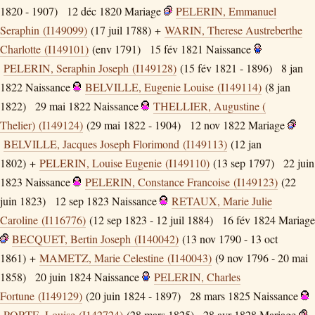
1820 - 1907)
12 déc 1820
Mariage
PELERIN, Emmanuel
Seraphin (I149099)
(17 juil 1788) +
WARIN, Therese Austreberthe
Charlotte (I149101)
(env 1791)
15 fév 1821
Naissance
PELERIN, Seraphin Joseph (I149128)
(15 fév 1821 - 1896)
8 jan
1822
Naissance
BELVILLE, Eugenie Louise (I149114)
(8 jan
1822)
29 mai 1822
Naissance
THELLIER, Augustine (
Thelier) (I149124)
(29 mai 1822 - 1904)
12 nov 1822
Mariage
BELVILLE, Jacques Joseph Florimond (I149113)
(12 jan
1802) +
PELERIN, Louise Eugenie (I149110)
(13 sep 1797)
22 juin
1823
Naissance
PELERIN, Constance Francoise (I149123)
(22
juin 1823)
12 sep 1823
Naissance
RETAUX, Marie Julie
Caroline (I116776)
(12 sep 1823 - 12 juil 1884)
16 fév 1824
Mariage
BECQUET, Bertin Joseph (I140042)
(13 nov 1790 - 13 oct
1861) +
MAMETZ, Marie Celestine (I140043)
(9 nov 1796 - 20 mai
1858)
20 juin 1824
Naissance
PELERIN, Charles
Fortune (I149129)
(20 juin 1824 - 1897)
28 mars 1825
Naissance
PORTE, Louise (I142724)
(28 mars 1825)
28 avr 1828
Mariage