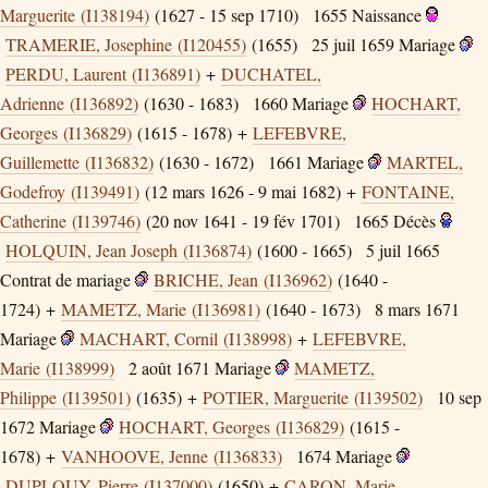
Marguerite (I138194)
(1627 - 15 sep 1710)
1655
Naissance
TRAMERIE, Josephine (I120455)
(1655)
25 juil 1659
Mariage
PERDU, Laurent (I136891)
+
DUCHATEL,
Adrienne (I136892)
(1630 - 1683)
1660
Mariage
HOCHART,
Georges (I136829)
(1615 - 1678) +
LEFEBVRE,
Guillemette (I136832)
(1630 - 1672)
1661
Mariage
MARTEL,
Godefroy (I139491)
(12 mars 1626 - 9 mai 1682) +
FONTAINE,
Catherine (I139746)
(20 nov 1641 - 19 fév 1701)
1665
Décès
HOLQUIN, Jean Joseph (I136874)
(1600 - 1665)
5 juil 1665
Contrat de mariage
BRICHE, Jean (I136962)
(1640 -
1724) +
MAMETZ, Marie (I136981)
(1640 - 1673)
8 mars 1671
Mariage
MACHART, Cornil (I138998)
+
LEFEBVRE,
Marie (I138999)
2 août 1671
Mariage
MAMETZ,
Philippe (I139501)
(1635) +
POTIER, Marguerite (I139502)
10 sep
1672
Mariage
HOCHART, Georges (I136829)
(1615 -
1678) +
VANHOOVE, Jenne (I136833)
1674
Mariage
DUPLOUY, Pierre (I137000)
(1650) +
CARON, Marie