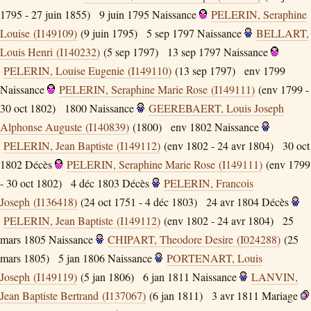
1795 - 27 juin 1855)
9 juin 1795
Naissance
PELERIN, Seraphine
Louise (I149109)
(9 juin 1795)
5 sep 1797
Naissance
BELLART,
Louis Henri (I140232)
(5 sep 1797)
13 sep 1797
Naissance
PELERIN, Louise Eugenie (I149110)
(13 sep 1797)
env 1799
Naissance
PELERIN, Seraphine Marie Rose (I149111)
(env 1799 -
30 oct 1802)
1800
Naissance
GEEREBAERT, Louis Joseph
Alphonse Auguste (I140839)
(1800)
env 1802
Naissance
PELERIN, Jean Baptiste (I149112)
(env 1802 - 24 avr 1804)
30 oct
1802
Décès
PELERIN, Seraphine Marie Rose (I149111)
(env 1799
- 30 oct 1802)
4 déc 1803
Décès
PELERIN, Francois
Joseph (I136418)
(24 oct 1751 - 4 déc 1803)
24 avr 1804
Décès
PELERIN, Jean Baptiste (I149112)
(env 1802 - 24 avr 1804)
25
mars 1805
Naissance
CHIPART, Theodore Desire (I024288)
(25
mars 1805)
5 jan 1806
Naissance
PORTENART, Louis
Joseph (I149119)
(5 jan 1806)
6 jan 1811
Naissance
LANVIN,
Jean Baptiste Bertrand (I137067)
(6 jan 1811)
3 avr 1811
Mariage