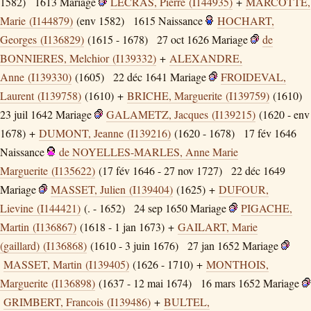
1582)
1613
Mariage
LECRAS, Pierre (I144935)
+
MARCOTTE,
Marie (I144879)
(env 1582)
1615
Naissance
HOCHART,
Georges (I136829)
(1615 - 1678)
27 oct 1626
Mariage
de
BONNIERES, Melchior (I139332)
+
ALEXANDRE,
Anne (I139330)
(1605)
22 déc 1641
Mariage
FROIDEVAL,
Laurent (I139758)
(1610) +
BRICHE, Marguerite (I139759)
(1610)
23 juil 1642
Mariage
GALAMETZ, Jacques (I139215)
(1620 - env
1678) +
DUMONT, Jeanne (I139216)
(1620 - 1678)
17 fév 1646
Naissance
de NOYELLES-MARLES, Anne Marie
Marguerite (I135622)
(17 fév 1646 - 27 nov 1727)
22 déc 1649
Mariage
MASSET, Julien (I139404)
(1625) +
DUFOUR,
Lievine (I144421)
(. - 1652)
24 sep 1650
Mariage
PIGACHE,
Martin (I136867)
(1618 - 1 jan 1673) +
GAILART, Marie
(gaillard) (I136868)
(1610 - 3 juin 1676)
27 jan 1652
Mariage
MASSET, Martin (I139405)
(1626 - 1710) +
MONTHOIS,
Marguerite (I136898)
(1637 - 12 mai 1674)
16 mars 1652
Mariage
GRIMBERT, Francois (I139486)
+
BULTEL,