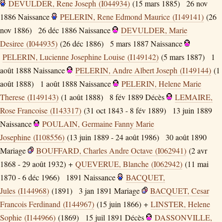
DEVULDER, Rene Joseph (I044934)
(15 mars 1885)
26 nov
1886
Naissance
PELERIN, Rene Edmond Maurice (I149141)
(26
nov 1886)
26 déc 1886
Naissance
DEVULDER, Marie
Desiree (I044935)
(26 déc 1886)
5 mars 1887
Naissance
PELERIN, Lucienne Josephine Louise (I149142)
(5 mars 1887)
1
août 1888
Naissance
PELERIN, Andre Albert Joseph (I149144)
(1
août 1888)
1 août 1888
Naissance
PELERIN, Helene Marie
Therese (I149143)
(1 août 1888)
8 fév 1889
Décès
LEMAIRE,
Rose Francoise (I143317)
(31 oct 1843 - 8 fév 1889)
13 juin 1889
Naissance
POULAIN, Germaine Fanny Marie
Josephine (I108556)
(13 juin 1889 - 24 août 1986)
30 août 1890
Mariage
BOUFFARD, Charles Andre Octave (I062941)
(2 avr
1868 - 29 août 1932) +
QUEVERUE, Blanche (I062942)
(11 mai
1870 - 6 déc 1966)
1891
Naissance
BACQUET,
Jules (I144968)
(1891)
3 jan 1891
Mariage
BACQUET, Cesar
Francois Ferdinand (I144967)
(15 juin 1866) +
LINSTER, Helene
Sophie (I144966)
(1869)
15 juil 1891
Décès
DASSONVILLE,