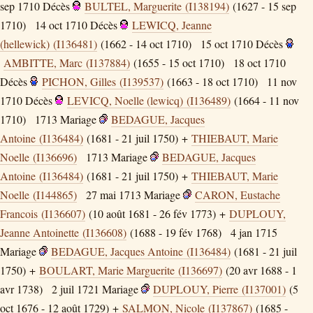
sep 1710
Décès
BULTEL, Marguerite (I138194)
(1627 - 15 sep
1710)
14 oct 1710
Décès
LEWICQ, Jeanne
(hellewick) (I136481)
(1662 - 14 oct 1710)
15 oct 1710
Décès
AMBITTE, Marc (I137884)
(1655 - 15 oct 1710)
18 oct 1710
Décès
PICHON, Gilles (I139537)
(1663 - 18 oct 1710)
11 nov
1710
Décès
LEVICQ, Noelle (lewicq) (I136489)
(1664 - 11 nov
1710)
1713
Mariage
BEDAGUE, Jacques
Antoine (I136484)
(1681 - 21 juil 1750) +
THIEBAUT, Marie
Noelle (I136696)
1713
Mariage
BEDAGUE, Jacques
Antoine (I136484)
(1681 - 21 juil 1750) +
THIEBAUT, Marie
Noelle (I144865)
27 mai 1713
Mariage
CARON, Eustache
Francois (I136607)
(10 août 1681 - 26 fév 1773) +
DUPLOUY,
Jeanne Antoinette (I136608)
(1688 - 19 fév 1768)
4 jan 1715
Mariage
BEDAGUE, Jacques Antoine (I136484)
(1681 - 21 juil
1750) +
BOULART, Marie Marguerite (I136697)
(20 avr 1688 - 1
avr 1738)
2 juil 1721
Mariage
DUPLOUY, Pierre (I137001)
(5
oct 1676 - 12 août 1729) +
SALMON, Nicole (I137867)
(1685 -