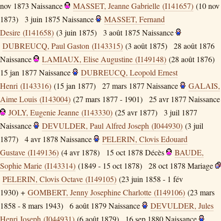
nov 1873
Naissance
MASSET, Jeanne Gabrielle (I141657)
(10 nov
1873)
3 juin 1875
Naissance
MASSET, Fernand
Desire (I141658)
(3 juin 1875)
3 août 1875
Naissance
DUBREUCQ, Paul Gaston (I143315)
(3 août 1875)
28 août 1876
Naissance
LAMIAUX, Elise Augustine (I149148)
(28 août 1876)
15 jan 1877
Naissance
DUBREUCQ, Leopold Ernest
Henri (I143316)
(15 jan 1877)
27 mars 1877
Naissance
GALAIS,
Aime Louis (I143004)
(27 mars 1877 - 1901)
25 avr 1877
Naissance
JOLY, Eugenie Jeanne (I143330)
(25 avr 1877)
3 juil 1877
Naissance
DEVULDER, Paul Alfred Joseph (I044930)
(3 juil
1877)
4 avr 1878
Naissance
PELERIN, Clovis Edouard
Gustave (I149136)
(4 avr 1878)
15 oct 1878
Décès
BAUDE,
Sophie Marie (I143314)
(1849 - 15 oct 1878)
28 oct 1878
Mariage
PELERIN, Clovis Octave (I149105)
(23 juin 1858 - 1 fév
1930) +
GOMBERT, Jenny Josephine Charlotte (I149106)
(23 mars
1858 - 8 mars 1943)
6 août 1879
Naissance
DEVULDER, Jules
Henri Joseph (I044931)
(6 août 1879)
16 sep 1880
Naissance