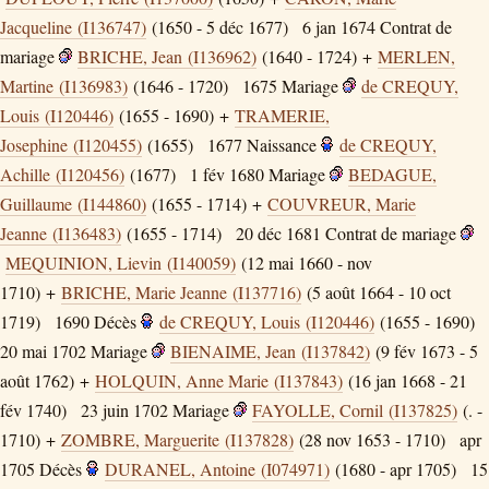
Jacqueline (I136747)
(1650 - 5 déc 1677)
6 jan 1674
Contrat de
mariage
BRICHE, Jean (I136962)
(1640 - 1724) +
MERLEN,
Martine (I136983)
(1646 - 1720)
1675
Mariage
de CREQUY,
Louis (I120446)
(1655 - 1690) +
TRAMERIE,
Josephine (I120455)
(1655)
1677
Naissance
de CREQUY,
Achille (I120456)
(1677)
1 fév 1680
Mariage
BEDAGUE,
Guillaume (I144860)
(1655 - 1714) +
COUVREUR, Marie
Jeanne (I136483)
(1655 - 1714)
20 déc 1681
Contrat de mariage
MEQUINION, Lievin (I140059)
(12 mai 1660 - nov
1710) +
BRICHE, Marie Jeanne (I137716)
(5 août 1664 - 10 oct
1719)
1690
Décès
de CREQUY, Louis (I120446)
(1655 - 1690)
20 mai 1702
Mariage
BIENAIME, Jean (I137842)
(9 fév 1673 - 5
août 1762) +
HOLQUIN, Anne Marie (I137843)
(16 jan 1668 - 21
fév 1740)
23 juin 1702
Mariage
FAYOLLE, Cornil (I137825)
(. -
1710) +
ZOMBRE, Marguerite (I137828)
(28 nov 1653 - 1710)
apr
1705
Décès
DURANEL, Antoine (I074971)
(1680 - apr 1705)
15