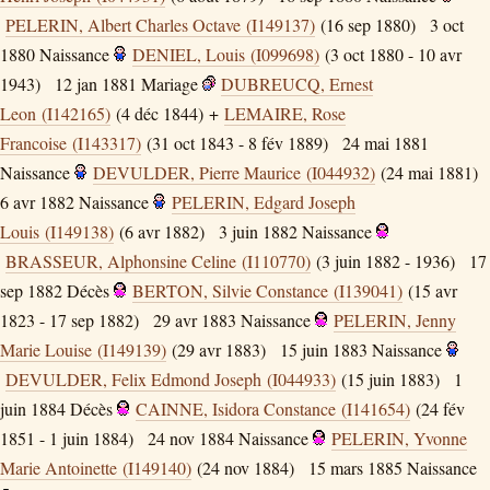
PELERIN, Albert Charles Octave (I149137)
(16 sep 1880)
3 oct
1880
Naissance
DENIEL, Louis (I099698)
(3 oct 1880 - 10 avr
1943)
12 jan 1881
Mariage
DUBREUCQ, Ernest
Leon (I142165)
(4 déc 1844) +
LEMAIRE, Rose
Francoise (I143317)
(31 oct 1843 - 8 fév 1889)
24 mai 1881
Naissance
DEVULDER, Pierre Maurice (I044932)
(24 mai 1881)
6 avr 1882
Naissance
PELERIN, Edgard Joseph
Louis (I149138)
(6 avr 1882)
3 juin 1882
Naissance
BRASSEUR, Alphonsine Celine (I110770)
(3 juin 1882 - 1936)
17
sep 1882
Décès
BERTON, Silvie Constance (I139041)
(15 avr
1823 - 17 sep 1882)
29 avr 1883
Naissance
PELERIN, Jenny
Marie Louise (I149139)
(29 avr 1883)
15 juin 1883
Naissance
DEVULDER, Felix Edmond Joseph (I044933)
(15 juin 1883)
1
juin 1884
Décès
CAINNE, Isidora Constance (I141654)
(24 fév
1851 - 1 juin 1884)
24 nov 1884
Naissance
PELERIN, Yvonne
Marie Antoinette (I149140)
(24 nov 1884)
15 mars 1885
Naissance