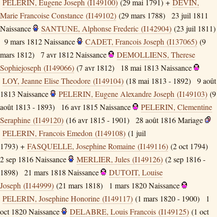
PELERIN, Eugene Joseph (I149100)
(29 mai 1791) +
DEVIN,
Marie Francoise Constance (I149102)
(29 mars 1788)
23 juil 1811
Naissance
SANTUNE, Alphonse Frederic (I142904)
(23 juil 1811)
9 mars 1812
Naissance
CADET, Francois Joseph (I137065)
(9
mars 1812)
7 avr 1812
Naissance
DEMOLLIENS, Therese
Sophiejoseph (I149066)
(7 avr 1812)
18 mai 1813
Naissance
LOY, Jeanne Elise Theodore (I149104)
(18 mai 1813 - 1892)
9 août
1813
Naissance
PELERIN, Eugene Alexandre Joseph (I149103)
(9
août 1813 - 1893)
16 avr 1815
Naissance
PELERIN, Clementine
Seraphine (I149120)
(16 avr 1815 - 1901)
28 août 1816
Mariage
PELERIN, Francois Emedon (I149108)
(1 juil
1793) +
FASQUELLE, Josephine Romaine (I149116)
(2 oct 1794)
2 sep 1816
Naissance
MERLIER, Jules (I149126)
(2 sep 1816 -
1898)
21 mars 1818
Naissance
DUTOIT, Louise
Joseph (I144999)
(21 mars 1818)
1 mars 1820
Naissance
PELERIN, Josephine Honorine (I149117)
(1 mars 1820 - 1900)
1
oct 1820
Naissance
DELABRE, Louis Francois (I149125)
(1 oct