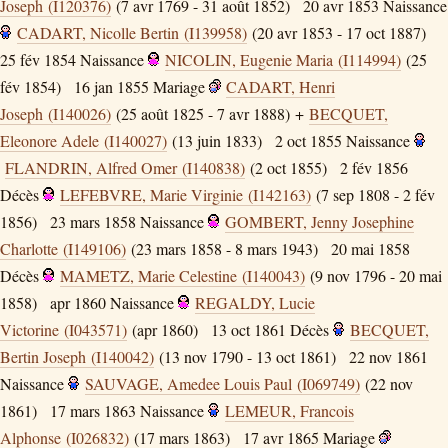
Joseph (I120376)
(7 avr 1769 - 31 août 1852)
20 avr 1853
Naissance
CADART, Nicolle Bertin (I139958)
(20 avr 1853 - 17 oct 1887)
25 fév 1854
Naissance
NICOLIN, Eugenie Maria (I114994)
(25
fév 1854)
16 jan 1855
Mariage
CADART, Henri
Joseph (I140026)
(25 août 1825 - 7 avr 1888) +
BECQUET,
Eleonore Adele (I140027)
(13 juin 1833)
2 oct 1855
Naissance
FLANDRIN, Alfred Omer (I140838)
(2 oct 1855)
2 fév 1856
Décès
LEFEBVRE, Marie Virginie (I142163)
(7 sep 1808 - 2 fév
1856)
23 mars 1858
Naissance
GOMBERT, Jenny Josephine
Charlotte (I149106)
(23 mars 1858 - 8 mars 1943)
20 mai 1858
Décès
MAMETZ, Marie Celestine (I140043)
(9 nov 1796 - 20 mai
1858)
apr 1860
Naissance
REGALDY, Lucie
Victorine (I043571)
(apr 1860)
13 oct 1861
Décès
BECQUET,
Bertin Joseph (I140042)
(13 nov 1790 - 13 oct 1861)
22 nov 1861
Naissance
SAUVAGE, Amedee Louis Paul (I069749)
(22 nov
1861)
17 mars 1863
Naissance
LEMEUR, Francois
Alphonse (I026832)
(17 mars 1863)
17 avr 1865
Mariage