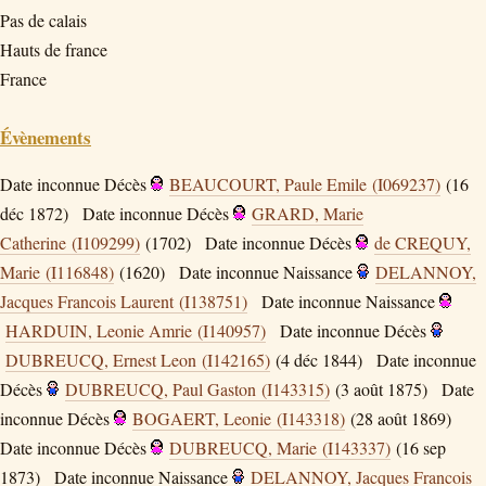
Pas de calais
Hauts de france
France
Évènements
Date inconnue
Décès
BEAUCOURT, Paule Emile (I069237)
(16
déc 1872)
Date inconnue
Décès
GRARD, Marie
Catherine (I109299)
(1702)
Date inconnue
Décès
de CREQUY,
Marie (I116848)
(1620)
Date inconnue
Naissance
DELANNOY,
Jacques Francois Laurent (I138751)
Date inconnue
Naissance
HARDUIN, Leonie Amrie (I140957)
Date inconnue
Décès
DUBREUCQ, Ernest Leon (I142165)
(4 déc 1844)
Date inconnue
Décès
DUBREUCQ, Paul Gaston (I143315)
(3 août 1875)
Date
inconnue
Décès
BOGAERT, Leonie (I143318)
(28 août 1869)
Date inconnue
Décès
DUBREUCQ, Marie (I143337)
(16 sep
1873)
Date inconnue
Naissance
DELANNOY, Jacques Francois