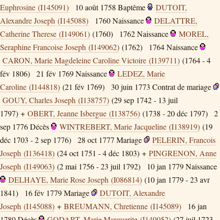
Euphrosine (I145091)
10 août 1758
Baptême
DUTOIT,
Alexandre Joseph (I145088)
1760
Naissance
DELATTRE,
Catherine Therese (I149061)
(1760)
1762
Naissance
MOREL,
Seraphine Francoise Joseph (I149062)
(1762)
1764
Naissance
CARON, Marie Magdeleine Caroline Victoire (I139711)
(1764 - 4
fév 1806)
21 fév 1769
Naissance
LEDEZ, Marie
Caroline (I144818)
(21 fév 1769)
30 juin 1773
Contrat de mariage
GOUY, Charles Joseph (I138757)
(29 sep 1742 - 13 juil
1797) +
OBERT, Jeanne Isbergue (I138756)
(1738 - 20 déc 1797)
2
sep 1776
Décès
WINTREBERT, Marie Jacqueline (I138919)
(19
déc 1703 - 2 sep 1776)
28 oct 1777
Mariage
PELERIN, Francois
Joseph (I136418)
(24 oct 1751 - 4 déc 1803) +
PINGRENON, Anne
Joseph (I149063)
(2 mai 1756 - 23 juil 1792)
10 jan 1779
Naissance
DELHAYE, Marie Rose Joseph (I086814)
(10 jan 1779 - 23 avr
1841)
16 fév 1779
Mariage
DUTOIT, Alexandre
Joseph (I145088)
+
BREUMANN, Chretienne (I145089)
16 jan
1780
Décès
GODART, Marie Marguerite (I149052)
(27 juil 1723 -