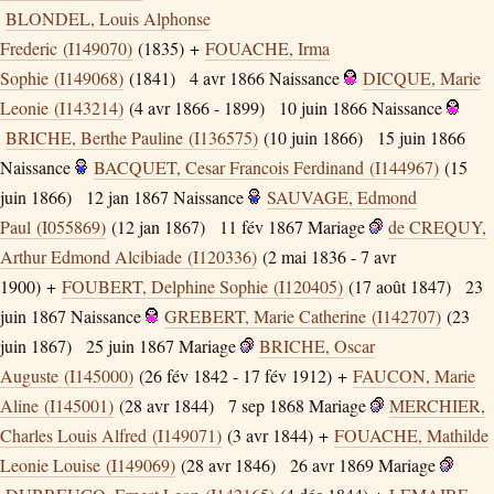
BLONDEL, Louis Alphonse
Frederic (I149070)
(1835) +
FOUACHE, Irma
Sophie (I149068)
(1841)
4 avr 1866
Naissance
DICQUE, Marie
Leonie (I143214)
(4 avr 1866 - 1899)
10 juin 1866
Naissance
BRICHE, Berthe Pauline (I136575)
(10 juin 1866)
15 juin 1866
Naissance
BACQUET, Cesar Francois Ferdinand (I144967)
(15
juin 1866)
12 jan 1867
Naissance
SAUVAGE, Edmond
Paul (I055869)
(12 jan 1867)
11 fév 1867
Mariage
de CREQUY,
Arthur Edmond Alcibiade (I120336)
(2 mai 1836 - 7 avr
1900) +
FOUBERT, Delphine Sophie (I120405)
(17 août 1847)
23
juin 1867
Naissance
GREBERT, Marie Catherine (I142707)
(23
juin 1867)
25 juin 1867
Mariage
BRICHE, Oscar
Auguste (I145000)
(26 fév 1842 - 17 fév 1912) +
FAUCON, Marie
Aline (I145001)
(28 avr 1844)
7 sep 1868
Mariage
MERCHIER,
Charles Louis Alfred (I149071)
(3 avr 1844) +
FOUACHE, Mathilde
Leonie Louise (I149069)
(28 avr 1846)
26 avr 1869
Mariage