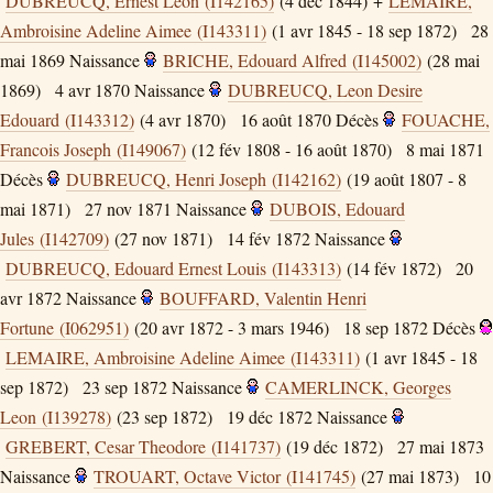
DUBREUCQ, Ernest Leon (I142165)
(4 déc 1844) +
LEMAIRE,
Ambroisine Adeline Aimee (I143311)
(1 avr 1845 - 18 sep 1872)
28
mai 1869
Naissance
BRICHE, Edouard Alfred (I145002)
(28 mai
1869)
4 avr 1870
Naissance
DUBREUCQ, Leon Desire
Edouard (I143312)
(4 avr 1870)
16 août 1870
Décès
FOUACHE,
Francois Joseph (I149067)
(12 fév 1808 - 16 août 1870)
8 mai 1871
Décès
DUBREUCQ, Henri Joseph (I142162)
(19 août 1807 - 8
mai 1871)
27 nov 1871
Naissance
DUBOIS, Edouard
Jules (I142709)
(27 nov 1871)
14 fév 1872
Naissance
DUBREUCQ, Edouard Ernest Louis (I143313)
(14 fév 1872)
20
avr 1872
Naissance
BOUFFARD, Valentin Henri
Fortune (I062951)
(20 avr 1872 - 3 mars 1946)
18 sep 1872
Décès
LEMAIRE, Ambroisine Adeline Aimee (I143311)
(1 avr 1845 - 18
sep 1872)
23 sep 1872
Naissance
CAMERLINCK, Georges
Leon (I139278)
(23 sep 1872)
19 déc 1872
Naissance
GREBERT, Cesar Theodore (I141737)
(19 déc 1872)
27 mai 1873
Naissance
TROUART, Octave Victor (I141745)
(27 mai 1873)
10