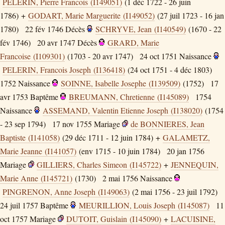
PELERIN, Pierre Francois (I149051)
(1 déc 1722 - 26 juin
1786) +
GODART, Marie Marguerite (I149052)
(27 juil 1723 - 16 jan
1780)
22 fév 1746
Décès
SCHRYVE, Jean (I140549)
(1670 - 22
fév 1746)
20 avr 1747
Décès
GRARD, Marie
Francoise (I109301)
(1703 - 20 avr 1747)
24 oct 1751
Naissance
PELERIN, Francois Joseph (I136418)
(24 oct 1751 - 4 déc 1803)
1752
Naissance
SOINNE, Isabelle Josephe (I139509)
(1752)
17
avr 1753
Baptême
BREUMANN, Chretienne (I145089)
1754
Naissance
ASSEMAND, Valentin Etienne Joseph (I138020)
(1754
- 23 sep 1794)
17 nov 1755
Mariage
de BONNIERES, Jean
Baptiste (I141058)
(29 déc 1711 - 12 juin 1784) +
GALAMETZ,
Marie Jeanne (I141057)
(env 1715 - 10 juin 1784)
20 jan 1756
Mariage
GILLIERS, Charles Simeon (I145722)
+
JENNEQUIN,
Marie Anne (I145721)
(1730)
2 mai 1756
Naissance
PINGRENON, Anne Joseph (I149063)
(2 mai 1756 - 23 juil 1792)
24 juil 1757
Baptême
MEURILLION, Louis Joseph (I145087)
11
oct 1757
Mariage
DUTOIT, Guislain (I145090)
+
LACUISINE,