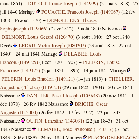
mars 1861) +
DUTOIT, Louise Joseph (I144999)
(21 mars 1818)
25
juil 1840
Mariage
FOUACHE, Francois Joseph (I149067)
(12 fév
1808 - 16 août 1870) +
DEMOLLIENS, Therese
Sophiejoseph (I149066)
(7 avr 1812)
3 août 1840
Naissance
DELNORT, Louis Gerard (I120470)
(3 août 1840)
27 oct 1840
Décès
LEDRU, Victor Joseph (I080207)
(23 août 1818 - 27 oct
1840)
24 mai 1841
Mariage
DELABRE, Louis
Francois (I149125)
(1 oct 1820 - 1907) +
PELERIN, Louise
Francoise (I149122)
(2 jan 1821 - 1895)
14 juin 1841
Mariage
PELERIN, Louis Emedon (I149121)
(14 jan 1819) +
THELLIER,
Augustine ( Thelier) (I149124)
(29 mai 1822 - 1904)
20 nov 1841
Naissance
DANHIER, Pascal Joseph (I105648)
(20 nov 1841 - 1
déc 1878)
26 fév 1842
Naissance
BRICHE, Oscar
Auguste (I145000)
(26 fév 1842 - 17 fév 1912)
22 jan 1843
Naissance
OUTIN, Ernestine (I143031)
(22 jan 1843)
31 oct
1843
Naissance
LEMAIRE, Rose Francoise (I143317)
(31 oct
1843 - 8 fév 1889)
24 avr 1844
Mariage
PLACE (DELEPLACE),