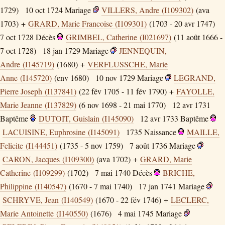
1729)
10 oct 1724
Mariage
VILLERS, Andre (I109302)
(ava
1703) +
GRARD, Marie Francoise (I109301)
(1703 - 20 avr 1747)
7 oct 1728
Décès
GRIMBEL, Catherine (I021697)
(11 août 1666 -
7 oct 1728)
18 jan 1729
Mariage
JENNEQUIN,
Andre (I145719)
(1680) +
VERFLUSSCHE, Marie
Anne (I145720)
(env 1680)
10 nov 1729
Mariage
LEGRAND,
Pierre Joseph (I137841)
(22 fév 1705 - 11 fév 1790) +
FAYOLLE,
Marie Jeanne (I137829)
(6 nov 1698 - 21 mai 1770)
12 avr 1731
Baptême
DUTOIT, Guislain (I145090)
12 avr 1733
Baptême
LACUISINE, Euphrosine (I145091)
1735
Naissance
MAILLE,
Felicite (I144451)
(1735 - 5 nov 1759)
7 août 1736
Mariage
CARON, Jacques (I109300)
(ava 1702) +
GRARD, Marie
Catherine (I109299)
(1702)
7 mai 1740
Décès
BRICHE,
Philippine (I140547)
(1670 - 7 mai 1740)
17 jan 1741
Mariage
SCHRYVE, Jean (I140549)
(1670 - 22 fév 1746) +
LECLERC,
Marie Antoinette (I140550)
(1676)
4 mai 1745
Mariage