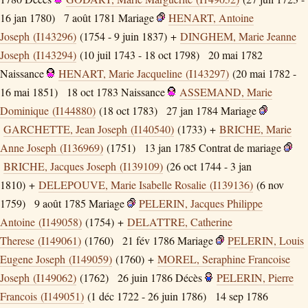
16 jan 1780)
7 août 1781
Mariage
HENART, Antoine
Joseph (I143296)
(1754 - 9 juin 1837) +
DINGHEM, Marie Jeanne
Joseph (I143294)
(10 juil 1743 - 18 oct 1798)
20 mai 1782
Naissance
HENART, Marie Jacqueline (I143297)
(20 mai 1782 -
16 mai 1851)
18 oct 1783
Naissance
ASSEMAND, Marie
Dominique (I144880)
(18 oct 1783)
27 jan 1784
Mariage
GARCHETTE, Jean Joseph (I140540)
(1733) +
BRICHE, Marie
Anne Joseph (I136969)
(1751)
13 jan 1785
Contrat de mariage
BRICHE, Jacques Joseph (I139109)
(26 oct 1744 - 3 jan
1810) +
DELEPOUVE, Marie Isabelle Rosalie (I139136)
(6 nov
1759)
9 août 1785
Mariage
PELERIN, Jacques Philippe
Antoine (I149058)
(1754) +
DELATTRE, Catherine
Therese (I149061)
(1760)
21 fév 1786
Mariage
PELERIN, Louis
Eugene Joseph (I149059)
(1760) +
MOREL, Seraphine Francoise
Joseph (I149062)
(1762)
26 juin 1786
Décès
PELERIN, Pierre
Francois (I149051)
(1 déc 1722 - 26 juin 1786)
14 sep 1786