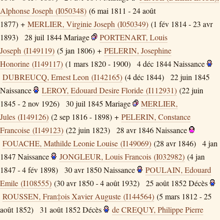
Alphonse Joseph (I050348)
(6 mai 1811 - 24 août
1877) +
MERLIER, Virginie Joseph (I050349)
(1 fév 1814 - 23 avr
1893)
28 juil 1844
Mariage
PORTENART, Louis
Joseph (I149119)
(5 jan 1806) +
PELERIN, Josephine
Honorine (I149117)
(1 mars 1820 - 1900)
4 déc 1844
Naissance
DUBREUCQ, Ernest Leon (I142165)
(4 déc 1844)
22 juin 1845
Naissance
LEROY, Edouard Desire Floride (I112931)
(22 juin
1845 - 2 nov 1926)
30 juil 1845
Mariage
MERLIER,
Jules (I149126)
(2 sep 1816 - 1898) +
PELERIN, Constance
Francoise (I149123)
(22 juin 1823)
28 avr 1846
Naissance
FOUACHE, Mathilde Leonie Louise (I149069)
(28 avr 1846)
4 jan
1847
Naissance
JONGLEUR, Louis Francois (I032982)
(4 jan
1847 - 4 fév 1898)
30 avr 1850
Naissance
POULAIN, Edouard
Emile (I108555)
(30 avr 1850 - 4 août 1932)
25 août 1852
Décès
ROUSSEN, Fran‡ois Xavier Auguste (I144564)
(5 mars 1812 - 25
août 1852)
31 août 1852
Décès
de CREQUY, Philippe Pierre