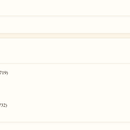
719)
732)