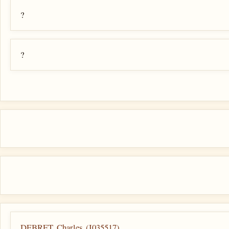
?
?
DEBRET, Charles (I035517)