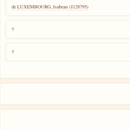
de LUXEMBOURG, Isabeau (I128795)
?
?