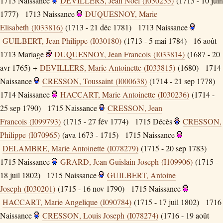
1713
Naissance
DEVILLERS, Jean Noel (I030235)
(1713 - 10 juin
1777)
1713
Naissance
DUQUESNOY, Marie
Elisabeth (I033816)
(1713 - 21 déc 1781)
1713
Naissance
GUILBERT, Jean Philippe (I030180)
(1713 - 5 mai 1784)
16 août
1713
Mariage
DUQUESNOY, Jean Francois (I033814)
(1687 - 20
avr 1765) +
DEVILLERS, Marie Antoinette (I033815)
(1680)
1714
Naissance
CRESSON, Toussaint (I000638)
(1714 - 21 sep 1778)
1714
Naissance
HACCART, Marie Antoinette (I030236)
(1714 -
25 sep 1790)
1715
Naissance
CRESSON, Jean
Francois (I099793)
(1715 - 27 fév 1774)
1715
Décès
CRESSON,
Philippe (I070965)
(ava 1673 - 1715)
1715
Naissance
DELAMBRE, Marie Antoinette (I078279)
(1715 - 20 sep 1783)
1715
Naissance
GRARD, Jean Guislain Joseph (I109906)
(1715 -
18 juil 1802)
1715
Naissance
GUILBERT, Antoine
Joseph (I030201)
(1715 - 16 nov 1790)
1715
Naissance
HACCART, Marie Angelique (I090784)
(1715 - 17 juil 1802)
1716
Naissance
CRESSON, Louis Joseph (I078274)
(1716 - 19 août