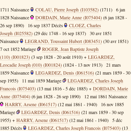
1711
Naissance
COLAU, Pierre Joseph (I103582)
(1711)
6 jan
1828
Naissance
DORDAIN, Marie Anne (I075404)
(6 jan 1828 -
26 sep 1890)
16 sep 1837
Décès
CLOEZ, Charles
Joseph (I025582)
(29 déc 1748 - 16 sep 1837)
30 avr 1851
Naissance
LEGRAND, Toussaint Hubert (I083451)
(30 avr 1851)
7 oct 1852
Mariage
ROGER, Jean Baptiste Joseph
(110) (I001823)
(3 sep 1828 - 20 août 1910) +
LEGARDEZ,
Leocadie Joseph (010) (I001824)
(1824 - 13 nov 1913)
21 mars
1859
Naissance
LEGARDEZ, Denis (I061516)
(21 mars 1859 - 30
sep 1955)
11 mai 1859
Mariage
LEGARDEZ, Charles Joseph
Francois (I075403)
(13 mai 1816 - 5 déc 1885) +
DORDAIN, Marie
Anne (I075404)
(6 jan 1828 - 26 sep 1890)
12 mai 1861
Naissance
HARRY, Arsene (I061517)
(12 mai 1861 - 1940)
16 nov 1885
Mariage
LEGARDEZ, Denis (I061516)
(21 mars 1859 - 30 sep
1955) +
HARRY, Arsene (I061517)
(12 mai 1861 - 1940)
5 déc
1885
Décès
LEGARDEZ, Charles Joseph Francois (I075403)
(13