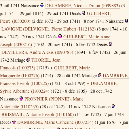
3 juil 1741
Naissance
DELAMBRE, Nicolas Druon (I099883)
(3
juil 1741 - 29 juil 1814)
29 oct 1741
Décès
GUILBERT,
Pierre (I030200)
(2 déc 1672 - 29 oct 1741)
8 nov 1741
Naissance
LAVIGNE (DELVIGNE), Pierre Hubert (I112182)
(8 nov 1741 - 10
nov 1747)
20 nov 1741
Décès
GUILBERT, Marie Anne
Joseph (I030216)
(1702 - 20 nov 1741)
6 fév 1742
Décès
DEVILLERS, Andre Alexis (I090783)
(1694 - 6 fév 1742)
26 juin
1742
Mariage
THOREL, Jean
Francois (I100275)
(1715) +
GUILBERT, Marie
Marguerite (I100276)
(1714)
28 août 1742
Mariage
DAMBRINE,
Francois Joseph (I100225)
(1721 - 8 oct 1799) +
DELAMBRE,
Sylvie Albertine (I100224)
(1721 - 8 déc 1805)
28 oct 1742
Naissance
PRONNIER (PIONNIE), Marie
Antoinette (I110235)
(28 oct 1742)
11 nov 1742
Naissance
BRISMAIL, Antoine Joseph (I110160)
(11 nov 1742)
7 jan 1743
Décès
DAMBRINE, Marie Catherine (I007234)
(1 jan 1676 - 7 jan