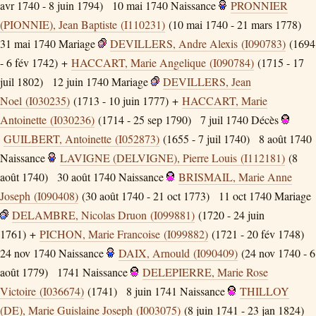
avr 1740 - 8 juin 1794)
10 mai 1740
Naissance
PRONNIER
(PIONNIE), Jean Baptiste (I110231)
(10 mai 1740 - 21 mars 1778)
31 mai 1740
Mariage
DEVILLERS, Andre Alexis (I090783)
(1694
- 6 fév 1742) +
HACCART, Marie Angelique (I090784)
(1715 - 17
juil 1802)
12 juin 1740
Mariage
DEVILLERS, Jean
Noel (I030235)
(1713 - 10 juin 1777) +
HACCART, Marie
Antoinette (I030236)
(1714 - 25 sep 1790)
7 juil 1740
Décès
GUILBERT, Antoinette (I052873)
(1655 - 7 juil 1740)
8 août 1740
Naissance
LAVIGNE (DELVIGNE), Pierre Louis (I112181)
(8
août 1740)
30 août 1740
Naissance
BRISMAIL, Marie Anne
Joseph (I090408)
(30 août 1740 - 21 oct 1773)
11 oct 1740
Mariage
DELAMBRE, Nicolas Druon (I099881)
(1720 - 24 juin
1761) +
PICHON, Marie Francoise (I099882)
(1721 - 20 fév 1748)
24 nov 1740
Naissance
DAIX, Arnould (I090409)
(24 nov 1740 - 6
août 1779)
1741
Naissance
DELEPIERRE, Marie Rose
Victoire (I036674)
(1741)
8 juin 1741
Naissance
THILLOY
(DE), Marie Guislaine Joseph (I003075)
(8 juin 1741 - 23 jan 1824)