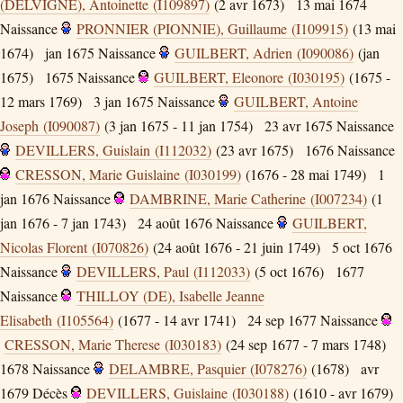
(DELVIGNE), Antoinette (I109897)
(2 avr 1673)
13 mai 1674
Naissance
PRONNIER (PIONNIE), Guillaume (I109915)
(13 mai
1674)
jan 1675
Naissance
GUILBERT, Adrien (I090086)
(jan
1675)
1675
Naissance
GUILBERT, Eleonore (I030195)
(1675 -
12 mars 1769)
3 jan 1675
Naissance
GUILBERT, Antoine
Joseph (I090087)
(3 jan 1675 - 11 jan 1754)
23 avr 1675
Naissance
DEVILLERS, Guislain (I112032)
(23 avr 1675)
1676
Naissance
CRESSON, Marie Guislaine (I030199)
(1676 - 28 mai 1749)
1
jan 1676
Naissance
DAMBRINE, Marie Catherine (I007234)
(1
jan 1676 - 7 jan 1743)
24 août 1676
Naissance
GUILBERT,
Nicolas Florent (I070826)
(24 août 1676 - 21 juin 1749)
5 oct 1676
Naissance
DEVILLERS, Paul (I112033)
(5 oct 1676)
1677
Naissance
THILLOY (DE), Isabelle Jeanne
Elisabeth (I105564)
(1677 - 14 avr 1741)
24 sep 1677
Naissance
CRESSON, Marie Therese (I030183)
(24 sep 1677 - 7 mars 1748)
1678
Naissance
DELAMBRE, Pasquier (I078276)
(1678)
avr
1679
Décès
DEVILLERS, Guislaine (I030188)
(1610 - avr 1679)