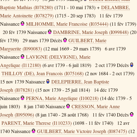
Baptiste Mathias (I078280)
(1711 - 10 mai 1783) +
DELAMBRE,
Marie Antoinette (I078279)
(1715 - 20 sep 1783)
11 fév 1739
Naissance
MILHOMME, Marie Francoise (I035444)
(11 fév 1739)
20 fév 1739
Naissance
DAMBRINE, Marie Joseph (I099848)
(20
fév 1739)
29 mars 1739
Décès
GUILBERT, Marie
Marguerite (I090083)
(12 mai 1669 - 29 mars 1739)
6 avr 1739
Naissance
LAVIGNE (DELVIGNE), Marie
Angelique (I112180)
(6 avr 1739 - 6 juil 1819)
2 oct 1739
Décès
THILLOY (DE), Jean Francois (I075168)
(2 nov 1684 - 2 oct 1739)
15 nov 1739
Naissance
DELEPIERRE, Jean Baptiste
Joseph (I078281)
(15 nov 1739 - 25 juil 1814)
14 déc 1739
Naissance
PERNA, Marie Angelique (I100218)
(14 déc 1739 - 5
juin 1803)
8 jan 1740
Naissance
CRESSON, Marie Anne
Joseph (I095096)
(8 jan 1740 - 28 août 1768)
11 fév 1740
Décès
PARENT, Marie Therese (I110233)
(1698 - 11 fév 1740)
12 avr
1740
Naissance
GUILBERT, Marie Victoire Joseph (I087475)
(12