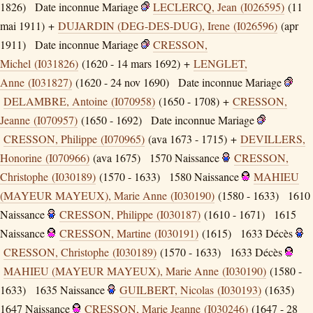
1826)
Date inconnue
Mariage
LECLERCQ, Jean (I026595)
(11
mai 1911) +
DUJARDIN (DEG-DES-DUG), Irene (I026596)
(apr
1911)
Date inconnue
Mariage
CRESSON,
Michel (I031826)
(1620 - 14 mars 1692) +
LENGLET,
Anne (I031827)
(1620 - 24 nov 1690)
Date inconnue
Mariage
DELAMBRE, Antoine (I070958)
(1650 - 1708) +
CRESSON,
Jeanne (I070957)
(1650 - 1692)
Date inconnue
Mariage
CRESSON, Philippe (I070965)
(ava 1673 - 1715) +
DEVILLERS,
Honorine (I070966)
(ava 1675)
1570
Naissance
CRESSON,
Christophe (I030189)
(1570 - 1633)
1580
Naissance
MAHIEU
(MAYEUR MAYEUX), Marie Anne (I030190)
(1580 - 1633)
1610
Naissance
CRESSON, Philippe (I030187)
(1610 - 1671)
1615
Naissance
CRESSON, Martine (I030191)
(1615)
1633
Décès
CRESSON, Christophe (I030189)
(1570 - 1633)
1633
Décès
MAHIEU (MAYEUR MAYEUX), Marie Anne (I030190)
(1580 -
1633)
1635
Naissance
GUILBERT, Nicolas (I030193)
(1635)
1647
Naissance
CRESSON, Marie Jeanne (I030246)
(1647 - 28