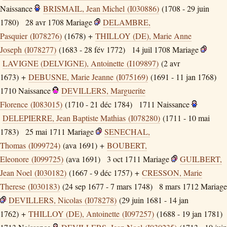
Naissance
BRISMAIL, Jean Michel (I030886)
(1708 - 29 juin
1780)
28 avr 1708
Mariage
DELAMBRE,
Pasquier (I078276)
(1678) +
THILLOY (DE), Marie Anne
Joseph (I078277)
(1683 - 28 fév 1772)
14 juil 1708
Mariage
LAVIGNE (DELVIGNE), Antoinette (I109897)
(2 avr
1673) +
DEBUSNE, Marie Jeanne (I075169)
(1691 - 11 jan 1768)
1710
Naissance
DEVILLERS, Marguerite
Florence (I083015)
(1710 - 21 déc 1784)
1711
Naissance
DELEPIERRE, Jean Baptiste Mathias (I078280)
(1711 - 10 mai
1783)
25 mai 1711
Mariage
SENECHAL,
Thomas (I099724)
(ava 1691) +
BOUBERT,
Eleonore (I099725)
(ava 1691)
3 oct 1711
Mariage
GUILBERT,
Jean Noel (I030182)
(1667 - 9 déc 1757) +
CRESSON, Marie
Therese (I030183)
(24 sep 1677 - 7 mars 1748)
8 mars 1712
Mariage
DEVILLERS, Nicolas (I078278)
(29 juin 1681 - 14 jan
1762) +
THILLOY (DE), Antoinette (I097257)
(1688 - 19 jan 1781)