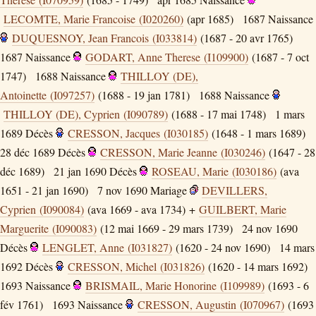
LECOMTE, Marie Francoise (I020260)
(apr 1685)
1687
Naissance
DUQUESNOY, Jean Francois (I033814)
(1687 - 20 avr 1765)
1687
Naissance
GODART, Anne Therese (I109900)
(1687 - 7 oct
1747)
1688
Naissance
THILLOY (DE),
Antoinette (I097257)
(1688 - 19 jan 1781)
1688
Naissance
THILLOY (DE), Cyprien (I090789)
(1688 - 17 mai 1748)
1 mars
1689
Décès
CRESSON, Jacques (I030185)
(1648 - 1 mars 1689)
28 déc 1689
Décès
CRESSON, Marie Jeanne (I030246)
(1647 - 28
déc 1689)
21 jan 1690
Décès
ROSEAU, Marie (I030186)
(ava
1651 - 21 jan 1690)
7 nov 1690
Mariage
DEVILLERS,
Cyprien (I090084)
(ava 1669 - ava 1734) +
GUILBERT, Marie
Marguerite (I090083)
(12 mai 1669 - 29 mars 1739)
24 nov 1690
Décès
LENGLET, Anne (I031827)
(1620 - 24 nov 1690)
14 mars
1692
Décès
CRESSON, Michel (I031826)
(1620 - 14 mars 1692)
1693
Naissance
BRISMAIL, Marie Honorine (I109989)
(1693 - 6
fév 1761)
1693
Naissance
CRESSON, Augustin (I070967)
(1693