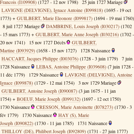
Francois (I109908)
(1727 - 12 nov 1798)
25 juin 1727
Mariage
LAVIGNE (DELVIGNE), Ignace Antoine (I099818)
(1695 - 19 oct
1773) +
GUILBERT, Marie Eleonore (I099817)
(1694 - 19 mai 1760)
8 juil 1727
Mariage
DAMBRINE, Louis Joseph (I030217)
(1702
- 15 mars 1773) +
GUILBERT, Marie Anne Joseph (I030216)
(1702 -
20 nov 1741)
15 nov 1727
Décès
GUILBERT,
Martine (I093929)
(1658 - 15 nov 1727)
1728
Naissance
HACCART, Jacques Philippe (I003076)
(1728 - 3 juin 1779)
7 juin
1728
Naissance
LEBAS, Antoine Philippe (I039608)
(7 juin 1728 -
11 déc 1779)
1729
Naissance
LAVIGNE (DELVIGNE), Antoine
Ignace (I099878)
(1729 - 12 mai 1754)
3 nov 1729
Mariage
GUILBERT, Antoine Joseph (I090087)
(3 jan 1675 - 11 jan
1754) +
BOEUF, Marie Joseph (I099132)
(1697 - 12 oct 1750)
1730
Naissance
CRESSON, Marie Antoinette (I078273)
(1730 - 3
fév 1779)
1730
Naissance
HAY (S), Marie
Joseph (I090822)
(1730 - 11 jan 1785)
1731
Naissance
THILLOY (DE), Philibert Joseph (I092809)
(1731 - 27 juin 1777)