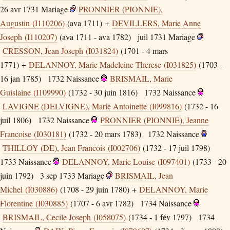
26 avr 1731
Mariage
PRONNIER (PIONNIE),
Augustin (I110206)
(ava 1711) +
DEVILLERS, Marie Anne
Joseph (I110207)
(ava 1711 - ava 1782)
juil 1731
Mariage
CRESSON, Jean Joseph (I031824)
(1701 - 4 mars
1771) +
DELANNOY, Marie Madeleine Therese (I031825)
(1703 -
16 jan 1785)
1732
Naissance
BRISMAIL, Marie
Guislaine (I109990)
(1732 - 30 juin 1816)
1732
Naissance
LAVIGNE (DELVIGNE), Marie Antoinette (I099816)
(1732 - 16
juil 1806)
1732
Naissance
PRONNIER (PIONNIE), Jeanne
Francoise (I030181)
(1732 - 20 mars 1783)
1732
Naissance
THILLOY (DE), Jean Francois (I002706)
(1732 - 17 juil 1798)
1733
Naissance
DELANNOY, Marie Louise (I097401)
(1733 - 20
juin 1792)
3 sep 1733
Mariage
BRISMAIL, Jean
Michel (I030886)
(1708 - 29 juin 1780) +
DELANNOY, Marie
Florentine (I030885)
(1707 - 6 avr 1782)
1734
Naissance
BRISMAIL, Cecile Joseph (I058075)
(1734 - 1 fév 1797)
1734