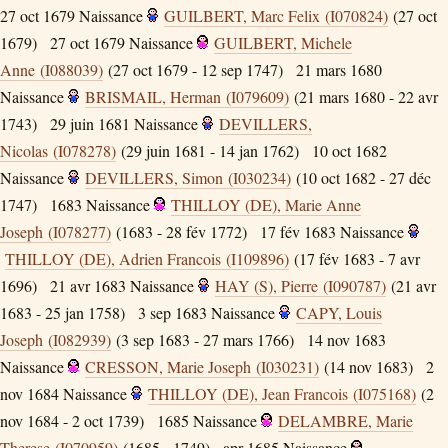
27 oct 1679
Naissance
GUILBERT, Marc Felix (I070824)
(27 oct
1679)
27 oct 1679
Naissance
GUILBERT, Michele
Anne (I088039)
(27 oct 1679 - 12 sep 1747)
21 mars 1680
Naissance
BRISMAIL, Herman (I079609)
(21 mars 1680 - 22 avr
1743)
29 juin 1681
Naissance
DEVILLERS,
Nicolas (I078278)
(29 juin 1681 - 14 jan 1762)
10 oct 1682
Naissance
DEVILLERS, Simon (I030234)
(10 oct 1682 - 27 déc
1747)
1683
Naissance
THILLOY (DE), Marie Anne
Joseph (I078277)
(1683 - 28 fév 1772)
17 fév 1683
Naissance
THILLOY (DE), Adrien Francois (I109896)
(17 fév 1683 - 7 avr
1696)
21 avr 1683
Naissance
HAY (S), Pierre (I090787)
(21 avr
1683 - 25 jan 1758)
3 sep 1683
Naissance
CAPY, Louis
Joseph (I082939)
(3 sep 1683 - 27 mars 1766)
14 nov 1683
Naissance
CRESSON, Marie Joseph (I030231)
(14 nov 1683)
2
nov 1684
Naissance
THILLOY (DE), Jean Francois (I075168)
(2
nov 1684 - 2 oct 1739)
1685
Naissance
DELAMBRE, Marie
Therese (I070959)
(1685 - 1749)
apr 1685
Naissance