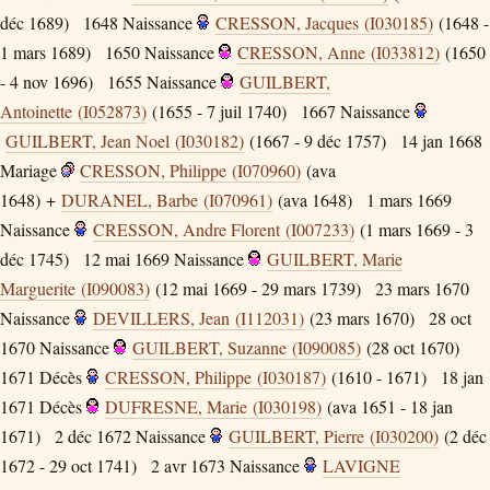
déc 1689)
1648
Naissance
CRESSON, Jacques (I030185)
(1648 -
1 mars 1689)
1650
Naissance
CRESSON, Anne (I033812)
(1650
- 4 nov 1696)
1655
Naissance
GUILBERT,
Antoinette (I052873)
(1655 - 7 juil 1740)
1667
Naissance
GUILBERT, Jean Noel (I030182)
(1667 - 9 déc 1757)
14 jan 1668
Mariage
CRESSON, Philippe (I070960)
(ava
1648) +
DURANEL, Barbe (I070961)
(ava 1648)
1 mars 1669
Naissance
CRESSON, Andre Florent (I007233)
(1 mars 1669 - 3
déc 1745)
12 mai 1669
Naissance
GUILBERT, Marie
Marguerite (I090083)
(12 mai 1669 - 29 mars 1739)
23 mars 1670
Naissance
DEVILLERS, Jean (I112031)
(23 mars 1670)
28 oct
1670
Naissance
GUILBERT, Suzanne (I090085)
(28 oct 1670)
1671
Décès
CRESSON, Philippe (I030187)
(1610 - 1671)
18 jan
1671
Décès
DUFRESNE, Marie (I030198)
(ava 1651 - 18 jan
1671)
2 déc 1672
Naissance
GUILBERT, Pierre (I030200)
(2 déc
1672 - 29 oct 1741)
2 avr 1673
Naissance
LAVIGNE