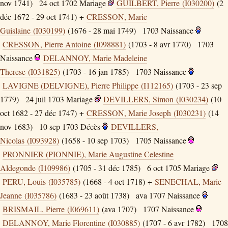
nov 1741)
24 oct 1702
Mariage
GUILBERT, Pierre (I030200)
(2
déc 1672 - 29 oct 1741) +
CRESSON, Marie
Guislaine (I030199)
(1676 - 28 mai 1749)
1703
Naissance
CRESSON, Pierre Antoine (I098881)
(1703 - 8 avr 1770)
1703
Naissance
DELANNOY, Marie Madeleine
Therese (I031825)
(1703 - 16 jan 1785)
1703
Naissance
LAVIGNE (DELVIGNE), Pierre Philippe (I112165)
(1703 - 23 sep
1779)
24 juil 1703
Mariage
DEVILLERS, Simon (I030234)
(10
oct 1682 - 27 déc 1747) +
CRESSON, Marie Joseph (I030231)
(14
nov 1683)
10 sep 1703
Décès
DEVILLERS,
Nicolas (I093928)
(1658 - 10 sep 1703)
1705
Naissance
PRONNIER (PIONNIE), Marie Augustine Celestine
Aldegonde (I109986)
(1705 - 31 déc 1785)
6 oct 1705
Mariage
PERU, Louis (I035785)
(1668 - 4 oct 1718) +
SENECHAL, Marie
Jeanne (I035786)
(1683 - 23 août 1738)
ava 1707
Naissance
BRISMAIL, Pierre (I069611)
(ava 1707)
1707
Naissance
DELANNOY, Marie Florentine (I030885)
(1707 - 6 avr 1782)
1708