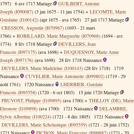
1797)
6 avr 1717
Mariage
GUILBERT, Antoine
Joseph (I090087)
(3 jan 1675 - 11 jan 1754) +
LECOMTE, Marie
Guislaine (I100142)
(apr 1675 - ava 1765)
27 juil 1717
Mariage
CRESSON, Augustin (I070967)
(1693 - 21 mars
1766) +
ROBILLARD, Marie Marguerite (I070968)
(1694 - avr
1774)
8 fév 1718
Mariage
DEVILLERS, Jean
Francois (I097175)
(ava 1698) +
DUQUESNOY, Marie Anne
Joseph (I097176)
(ava 1698)
28 fév 1718
Naissance
DEVILLERS, Marie Madeleine (I100143)
(28 fév 1718)
1719
Naissance
CUVELIER, Marie Antoinette (I099802)
(1719 - 29
août 1761)
1720
Naissance
LHERBIER, Guislain
Francois (I095558)
(1720 - 6 oct 1803)
15 juin 1720
Mariage
PRUVOST, Philippe (I109895)
(ava 1700) +
THILLOY (DE), Marie
Eleonore (I109898)
(ava 1700)
1721
Naissance
DELAMBRE,
Sylvie Albertine (I100224)
(1721 - 8 déc 1805)
1721
Naissance
DEVILLERS, Marie Scholastique (I095559)
(1721 - 28 juin 1752)
1721
Naissance
PICHON, Marie Francoise (I099882)
(1721 - 20