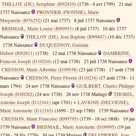
THILLOY (DE), Seraphine (I092810)
(1736 - 4 avr 1799)
21 mai
1737
Naissance
PRONNIER (PIONNIE), Marie
Marguerite (I076252)
(21 mai 1737)
8 juil 1737
Naissance
BRISMAIL, Marie Louise (I099951)
(8 juil 1737)
10 déc 1737
Naissance
THILLOY (DE), Jean Baptiste (I099847)
(10 déc 1737)
1738
Naissance
DUQUESNOY, Guislain
Hubert (I092811)
(1738)
12 mai 1738
Naissance
DAMBRINE,
Francois Joseph (I110216)
(12 mai 1738)
23 juil 1738
Naissance
CRESSON, Marie Albertine (I109938)
(23 juil 1738)
17 août 1738
Naissance
CRESSON, Pierre Florent (I110234)
(17 août 1738 - 11
mars 1794)
24 nov 1738
Naissance
GUILBERT, Charles Philippe
Joseph (I100282)
(24 nov 1738)
26 nov 1738
Mariage
THOREL,
Antoine Joseph (I112161)
(apr 1701) +
LAVIGNE (DELVIGNE),
Marie Antoinette (I112163)
(1699 - 23 sep 1780)
1739
Naissance
CRESSON, Marie Francoise (I099795)
(1739 - 18 oct 1808)
19 jan
1739
Naissance
BRISMAIL, Marie Antoinette (I109995)
(19 jan
1739 - 28 fév 1779)
30 jan 1739
Mariage
DELEPIERRE, Jean