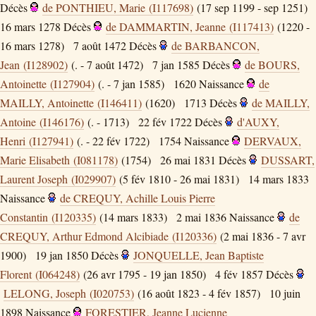
Décès
de PONTHIEU, Marie (I117698)
(17 sep 1199 - sep 1251)
16 mars 1278
Décès
de DAMMARTIN, Jeanne (I117413)
(1220 -
16 mars 1278)
7 août 1472
Décès
de BARBANCON,
Jean (I128902)
(. - 7 août 1472)
7 jan 1585
Décès
de BOURS,
Antoinette (I127904)
(. - 7 jan 1585)
1620
Naissance
de
MAILLY, Antoinette (I146411)
(1620)
1713
Décès
de MAILLY,
Antoine (I146176)
(. - 1713)
22 fév 1722
Décès
d'AUXY,
Henri (I127941)
(. - 22 fév 1722)
1754
Naissance
DERVAUX,
Marie Elisabeth (I081178)
(1754)
26 mai 1831
Décès
DUSSART,
Laurent Joseph (I029907)
(5 fév 1810 - 26 mai 1831)
14 mars 1833
Naissance
de CREQUY, Achille Louis Pierre
Constantin (I120335)
(14 mars 1833)
2 mai 1836
Naissance
de
CREQUY, Arthur Edmond Alcibiade (I120336)
(2 mai 1836 - 7 avr
1900)
19 jan 1850
Décès
JONQUELLE, Jean Baptiste
Florent (I064248)
(26 avr 1795 - 19 jan 1850)
4 fév 1857
Décès
LELONG, Joseph (I020753)
(16 août 1823 - 4 fév 1857)
10 juin
1898
Naissance
FORESTIER, Jeanne Lucienne