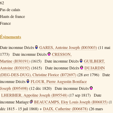
62
Pas de calais
Hauts de france
France
Évènements
Date inconnue
Décès
GARES, Antoine Joseph (I003003)
(11 mai
1773)
Date inconnue
Décès
CRESSON,
Martine (I030191)
(1615)
Date inconnue
Décès
GUILBERT,
Antoine (I030192)
(1615)
Date inconnue
Décès
DUJARDIN
(DEG-DES-DUG), Christine Florice (I072697)
(28 avr 1796)
Date
inconnue
Décès
FLOUR, Pierre Augustin Boniface
Joseph (I095498)
(12 déc 1820)
Date inconnue
Décès
LHERBIER, Appoline Joseph (I095548)
(17 sep 1817)
Date
inconnue
Mariage
BEAUCAMPS, Eloy Louis Joseph (I006835)
(1
déc 1815 - 15 juil 1868) +
DAIX, Catherine (I006878)
(26 mars