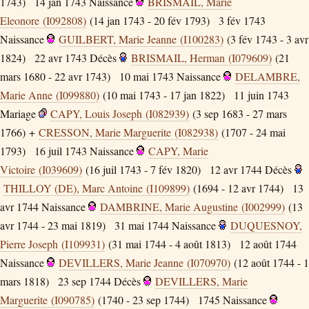
1743)
14 jan 1743
Naissance
BRISMAIL, Marie
Eleonore (I092808)
(14 jan 1743 - 20 fév 1793)
3 fév 1743
Naissance
GUILBERT, Marie Jeanne (I100283)
(3 fév 1743 - 3 avr
1824)
22 avr 1743
Décès
BRISMAIL, Herman (I079609)
(21
mars 1680 - 22 avr 1743)
10 mai 1743
Naissance
DELAMBRE,
Marie Anne (I099880)
(10 mai 1743 - 17 jan 1822)
11 juin 1743
Mariage
CAPY, Louis Joseph (I082939)
(3 sep 1683 - 27 mars
1766) +
CRESSON, Marie Marguerite (I082938)
(1707 - 24 mai
1793)
16 juil 1743
Naissance
CAPY, Marie
Victoire (I039609)
(16 juil 1743 - 7 fév 1820)
12 avr 1744
Décès
THILLOY (DE), Marc Antoine (I109899)
(1694 - 12 avr 1744)
13
avr 1744
Naissance
DAMBRINE, Marie Augustine (I002999)
(13
avr 1744 - 23 mai 1819)
31 mai 1744
Naissance
DUQUESNOY,
Pierre Joseph (I109931)
(31 mai 1744 - 4 août 1813)
12 août 1744
Naissance
DEVILLERS, Marie Jeanne (I070970)
(12 août 1744 - 1
mars 1818)
23 sep 1744
Décès
DEVILLERS, Marie
Marguerite (I090785)
(1740 - 23 sep 1744)
1745
Naissance