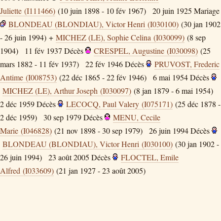
Juliette (I111466)
(10 juin 1898 - 10 fév 1967)
20 juin 1925
Mariage
BLONDEAU (BLONDIAU), Victor Henri (I030100)
(30 jan 1902
- 26 juin 1994) +
MICHEZ (LE), Sophie Celina (I030099)
(8 sep
1904)
11 fév 1937
Décès
CRESPEL, Augustine (I030098)
(25
mars 1882 - 11 fév 1937)
22 fév 1946
Décès
PRUVOST, Frederic
Antime (I008753)
(22 déc 1865 - 22 fév 1946)
6 mai 1954
Décès
MICHEZ (LE), Arthur Joseph (I030097)
(8 jan 1879 - 6 mai 1954)
2 déc 1959
Décès
LECOCQ, Paul Valery (I075171)
(25 déc 1878 -
2 déc 1959)
30 sep 1979
Décès
MENU, Cecile
Marie (I046828)
(21 nov 1898 - 30 sep 1979)
26 juin 1994
Décès
BLONDEAU (BLONDIAU), Victor Henri (I030100)
(30 jan 1902 -
26 juin 1994)
23 août 2005
Décès
FLOCTEL, Emile
Alfred (I033609)
(21 jan 1927 - 23 août 2005)