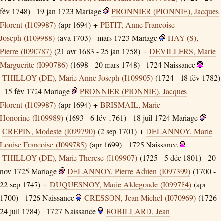
fév 1748)
19 jan 1723
Mariage
PRONNIER (PIONNIE), Jacques
Florent (I109987)
(apr 1694) +
PETIT, Anne Francoise
Joseph (I109988)
(ava 1703)
mars 1723
Mariage
HAY (S),
Pierre (I090787)
(21 avr 1683 - 25 jan 1758) +
DEVILLERS, Marie
Marguerite (I090786)
(1698 - 20 mars 1748)
1724
Naissance
THILLOY (DE), Marie Anne Joseph (I109905)
(1724 - 18 fév 1782)
15 fév 1724
Mariage
PRONNIER (PIONNIE), Jacques
Florent (I109987)
(apr 1694) +
BRISMAIL, Marie
Honorine (I109989)
(1693 - 6 fév 1761)
18 juil 1724
Mariage
CREPIN, Modeste (I099790)
(2 sep 1701) +
DELANNOY, Marie
Louise Francoise (I099785)
(apr 1699)
1725
Naissance
THILLOY (DE), Marie Therese (I109907)
(1725 - 5 déc 1801)
20
nov 1725
Mariage
DELANNOY, Pierre Adrien (I097399)
(1700 -
22 sep 1747) +
DUQUESNOY, Marie Aldegonde (I099784)
(apr
1700)
1726
Naissance
CRESSON, Jean Michel (I070969)
(1726 -
24 juil 1784)
1727
Naissance
ROBILLARD, Jean