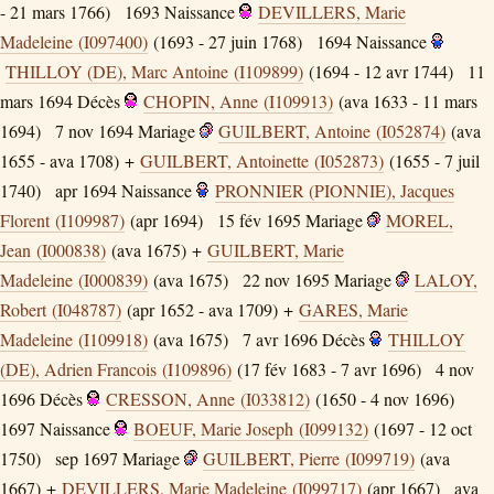
- 21 mars 1766)
1693
Naissance
DEVILLERS, Marie
Madeleine (I097400)
(1693 - 27 juin 1768)
1694
Naissance
THILLOY (DE), Marc Antoine (I109899)
(1694 - 12 avr 1744)
11
mars 1694
Décès
CHOPIN, Anne (I109913)
(ava 1633 - 11 mars
1694)
7 nov 1694
Mariage
GUILBERT, Antoine (I052874)
(ava
1655 - ava 1708) +
GUILBERT, Antoinette (I052873)
(1655 - 7 juil
1740)
apr 1694
Naissance
PRONNIER (PIONNIE), Jacques
Florent (I109987)
(apr 1694)
15 fév 1695
Mariage
MOREL,
Jean (I000838)
(ava 1675) +
GUILBERT, Marie
Madeleine (I000839)
(ava 1675)
22 nov 1695
Mariage
LALOY,
Robert (I048787)
(apr 1652 - ava 1709) +
GARES, Marie
Madeleine (I109918)
(ava 1675)
7 avr 1696
Décès
THILLOY
(DE), Adrien Francois (I109896)
(17 fév 1683 - 7 avr 1696)
4 nov
1696
Décès
CRESSON, Anne (I033812)
(1650 - 4 nov 1696)
1697
Naissance
BOEUF, Marie Joseph (I099132)
(1697 - 12 oct
1750)
sep 1697
Mariage
GUILBERT, Pierre (I099719)
(ava
1667) +
DEVILLERS, Marie Madeleine (I099717)
(apr 1667)
ava