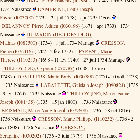
Naissance
DAIX, Pierre Francois (I079607)
(1734 - 3 mars 1808)
1734
Naissance
DAMBRINE, Louis Joseph
Pascal (I003000)
(1734 - 24 juil 1778)
apr 1733
Décès
DELANNOY, Pierre Adrien (I030196)
(1671 - apr 1733)
1734
Naissance
DUJARDIN (DEG-DES-DUG),
Mathias (I087500)
(1734)
1 juil 1734
Mariage
CRESSON,
Pierre (I076416)
(1702 - 5 fév 1752) +
PARENT, Marie
Therese (I110233)
(1698 - 11 fév 1740)
27 juil 1734
Mariage
THILLOY (DE), Cyprien (I090789)
(1688 - 17 mai
1748) +
DEVILLERS, Marie Barbe (I090788)
(1700 - 10 août 1778)
1735
Naissance
LABALETTE, Guislain Joseph (I090823)
(1735
- 9 avr 1760)
1735
Naissance
THILLOY (DE), Marie Jeanne
Joseph (I081435)
(1735 - 15 jan 1800)
1736
Naissance
BRISMAIL, Marie Anne Joseph (I079608)
(1736 - 28 oct 1816)
1736
Naissance
CRESSON, Marie Philippe (I110232)
(1736 - 2
avr 1808)
1736
Naissance
CRESSON,
Seraphine (I030202)
(1736 - 3 juin 1779)
1736
Naissance