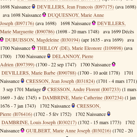
1698
Naissance
DEVILLERS, Jean Francois (I097175)
(ava 1698)
ava 1698
Naissance
DUQUESNOY, Marie Anne
Joseph (I097176)
(ava 1698)
1698
Naissance
DEVILLERS,
Marie Marguerite (I090786)
(1698 - 20 mars 1748)
ava 1699
Décès
DUBUISSON, Magdeleine (I030194)
(apr 1635 - ava 1699)
ava
1700
Naissance
THILLOY (DE), Marie Eleonore (I109898)
(ava
1700)
1700
Naissance
DELANNOY, Pierre
Adrien (I097399)
(1700 - 22 sep 1747)
1700
Naissance
DEVILLERS, Marie Barbe (I090788)
(1700 - 10 août 1778)
1701
Naissance
CRESSON, Jean Joseph (I031824)
(1701 - 4 mars 1771)
3 sep 1701
Mariage
CRESSON, Andre Florent (I007233)
(1 mars
1669 - 3 déc 1745) +
DAMBRINE, Marie Catherine (I007234)
(1 jan
1676 - 7 jan 1743)
1702
Naissance
CRESSON,
Pierre (I076416)
(1702 - 5 fév 1752)
1702
Naissance
DAMBRINE, Louis Joseph (I030217)
(1702 - 15 mars 1773)
1702
Naissance
GUILBERT, Marie Anne Joseph (I030216)
(1702 - 20