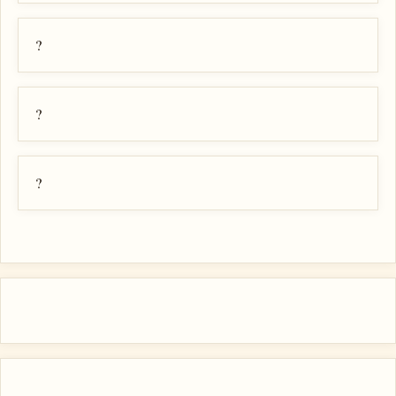
?
?
?