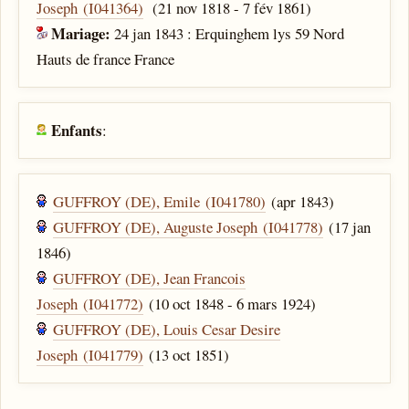
Joseph (I041364)
(21 nov 1818 - 7 fév 1861)
Mariage:
24 jan 1843 : Erquinghem lys 59 Nord
Hauts de france France
Enfants
:
GUFFROY (DE), Emile (I041780)
(apr 1843)
GUFFROY (DE), Auguste Joseph (I041778)
(17 jan
1846)
GUFFROY (DE), Jean Francois
Joseph (I041772)
(10 oct 1848 - 6 mars 1924)
GUFFROY (DE), Louis Cesar Desire
Joseph (I041779)
(13 oct 1851)