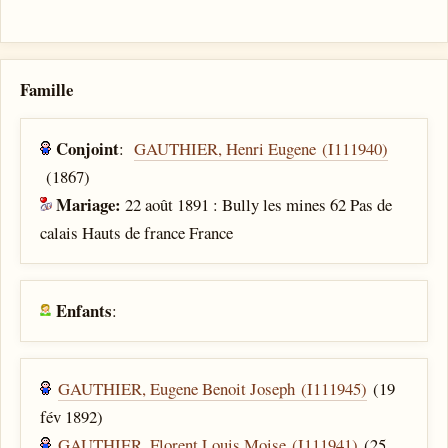
Famille
Conjoint
:
GAUTHIER, Henri Eugene (I111940)
(1867)
Mariage:
22 août 1891 : Bully les mines 62 Pas de
calais Hauts de france France
Enfants
:
GAUTHIER, Eugene Benoit Joseph (I111945)
(19
fév 1892)
GAUTHIER, Florent Louis Moise (I111941)
(25