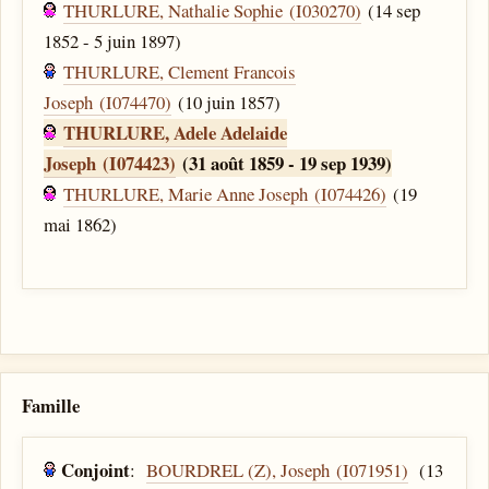
THURLURE, Nathalie Sophie (I030270)
(14 sep
1852 - 5 juin 1897)
THURLURE, Clement Francois
Joseph (I074470)
(10 juin 1857)
THURLURE, Adele Adelaide
Joseph (I074423)
(31 août 1859 - 19 sep 1939)
THURLURE, Marie Anne Joseph (I074426)
(19
mai 1862)
Famille
Conjoint
:
BOURDREL (Z), Joseph (I071951)
(13