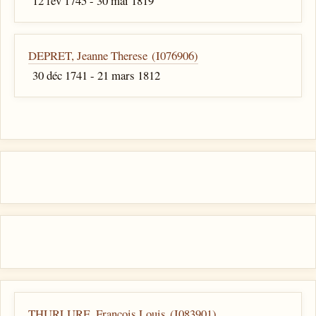
12 fév 1745 - 30 mai 1819
DEPRET, Jeanne Therese (I076906)
30 déc 1741 - 21 mars 1812
THURLURE, Francois Louis (I083901)