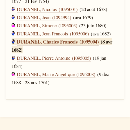
1677 - 21 fév 1754)
DURANEL, Nicolas (I095001)
(20 août 1678)
DURANEL, Jean (I094994)
(ava 1679)
DURANEL, Simone (I095003)
(23 juin 1680)
DURANEL, Jean Francois (I095006)
(ava 1682)
DURANEL, Charles Francois (I095004)
(8 avr
1682)
DURANEL, Pierre Antoine (I095005)
(19 jan
1684)
DURANEL, Marie Angelique (I095008)
(9 déc
1688 - 28 nov 1761)