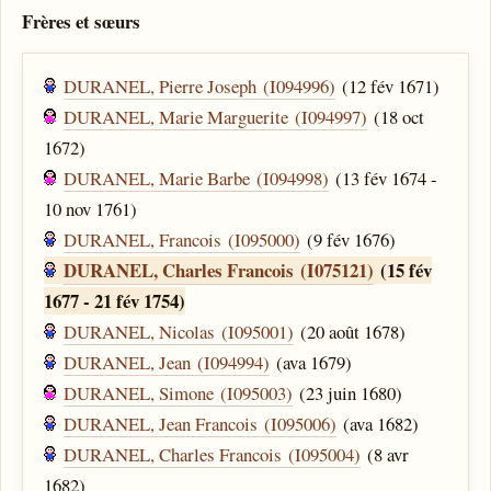
Frères et sœurs
DURANEL, Pierre Joseph (I094996)
(12 fév 1671)
DURANEL, Marie Marguerite (I094997)
(18 oct
1672)
DURANEL, Marie Barbe (I094998)
(13 fév 1674 -
10 nov 1761)
DURANEL, Francois (I095000)
(9 fév 1676)
DURANEL, Charles Francois (I075121)
(15 fév
1677 - 21 fév 1754)
DURANEL, Nicolas (I095001)
(20 août 1678)
DURANEL, Jean (I094994)
(ava 1679)
DURANEL, Simone (I095003)
(23 juin 1680)
DURANEL, Jean Francois (I095006)
(ava 1682)
DURANEL, Charles Francois (I095004)
(8 avr
1682)