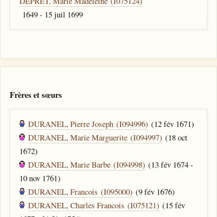
DEPRET, Marie Madeleine (I075124)
1649 - 15 juil 1699
Frères et sœurs
DURANEL, Pierre Joseph (I094996)
(12 fév 1671)
DURANEL, Marie Marguerite (I094997)
(18 oct
1672)
DURANEL, Marie Barbe (I094998)
(13 fév 1674 -
10 nov 1761)
DURANEL, Francois (I095000)
(9 fév 1676)
DURANEL, Charles Francois (I075121)
(15 fév