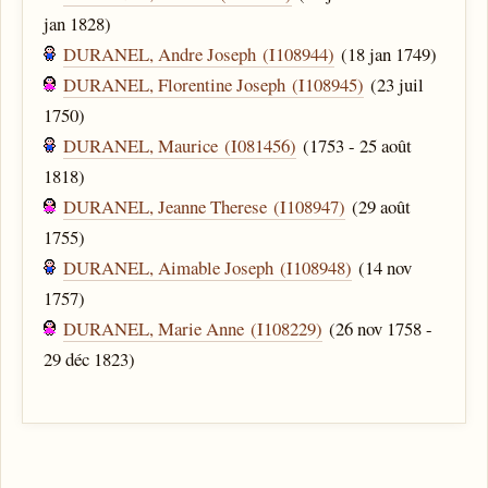
jan 1828)
DURANEL, Andre Joseph (I108944)
(18 jan 1749)
DURANEL, Florentine Joseph (I108945)
(23 juil
1750)
DURANEL, Maurice (I081456)
(1753 - 25 août
1818)
DURANEL, Jeanne Therese (I108947)
(29 août
1755)
DURANEL, Aimable Joseph (I108948)
(14 nov
1757)
DURANEL, Marie Anne (I108229)
(26 nov 1758 -
29 déc 1823)