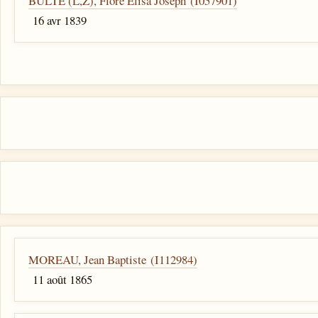
BULTE (L,Z), Flore Elisa Joseph (I057901)
16 avr 1839
MOREAU, Jean Baptiste (I112984)
11 août 1865