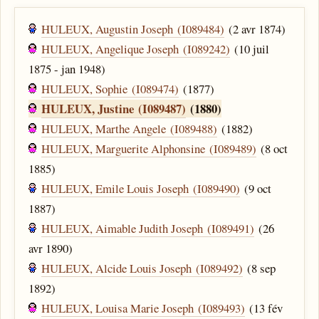
HULEUX, Augustin Joseph (I089484)
(2 avr 1874)
HULEUX, Angelique Joseph (I089242)
(10 juil
1875 - jan 1948)
HULEUX, Sophie (I089474)
(1877)
HULEUX, Justine (I089487)
(1880)
HULEUX, Marthe Angele (I089488)
(1882)
HULEUX, Marguerite Alphonsine (I089489)
(8 oct
1885)
HULEUX, Emile Louis Joseph (I089490)
(9 oct
1887)
HULEUX, Aimable Judith Joseph (I089491)
(26
avr 1890)
HULEUX, Alcide Louis Joseph (I089492)
(8 sep
1892)
HULEUX, Louisa Marie Joseph (I089493)
(13 fév