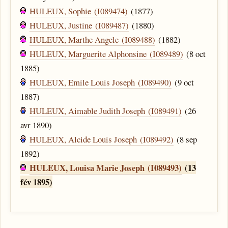
HULEUX, Sophie (I089474)
(1877)
HULEUX, Justine (I089487)
(1880)
HULEUX, Marthe Angele (I089488)
(1882)
HULEUX, Marguerite Alphonsine (I089489)
(8 oct
1885)
HULEUX, Emile Louis Joseph (I089490)
(9 oct
1887)
HULEUX, Aimable Judith Joseph (I089491)
(26
avr 1890)
HULEUX, Alcide Louis Joseph (I089492)
(8 sep
1892)
HULEUX, Louisa Marie Joseph (I089493)
(13
fév 1895)