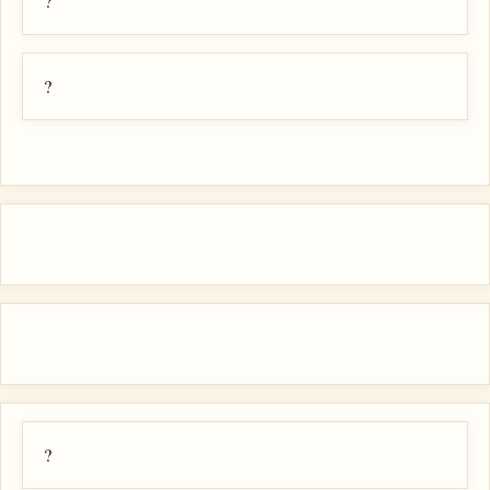
?
?
?