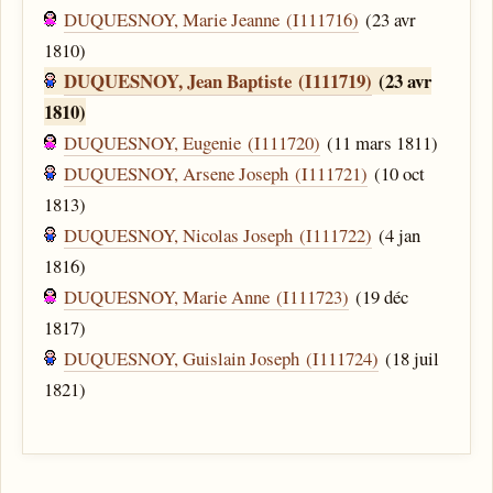
DUQUESNOY, Marie Jeanne (I111716)
(23 avr
1810)
DUQUESNOY, Jean Baptiste (I111719)
(23 avr
1810)
DUQUESNOY, Eugenie (I111720)
(11 mars 1811)
DUQUESNOY, Arsene Joseph (I111721)
(10 oct
1813)
DUQUESNOY, Nicolas Joseph (I111722)
(4 jan
1816)
DUQUESNOY, Marie Anne (I111723)
(19 déc
1817)
DUQUESNOY, Guislain Joseph (I111724)
(18 juil
1821)