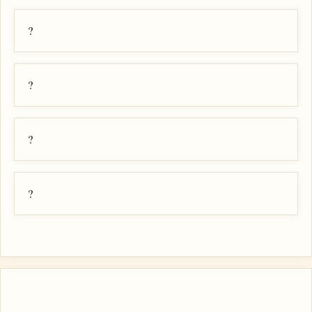
?
?
?
?