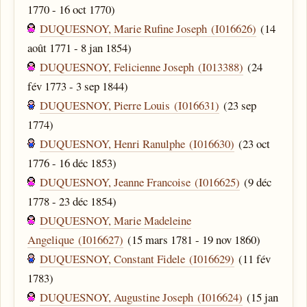
1770 - 16 oct 1770)
DUQUESNOY, Marie Rufine Joseph (I016626)
(14
août 1771 - 8 jan 1854)
DUQUESNOY, Felicienne Joseph (I013388)
(24
fév 1773 - 3 sep 1844)
DUQUESNOY, Pierre Louis (I016631)
(23 sep
1774)
DUQUESNOY, Henri Ranulphe (I016630)
(23 oct
1776 - 16 déc 1853)
DUQUESNOY, Jeanne Francoise (I016625)
(9 déc
1778 - 23 déc 1854)
DUQUESNOY, Marie Madeleine
Angelique (I016627)
(15 mars 1781 - 19 nov 1860)
DUQUESNOY, Constant Fidele (I016629)
(11 fév
1783)
DUQUESNOY, Augustine Joseph (I016624)
(15 jan