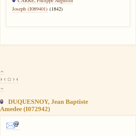
CARRE, Philippe Augustin
Joseph (I089401)
(1842)
DUQUESNOY, Jean Baptiste
Amedee (I072942)