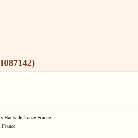
I087142)
ais Hauts de france France
e France