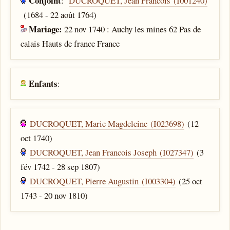
Conjoint
:
DUCROQUET, Jean Francois (I001240)
(1684 - 22 août 1764)
Mariage:
22 nov 1740 : Auchy les mines 62 Pas de
calais Hauts de france France
Enfants
:
DUCROQUET, Marie Magdeleine (I023698)
(12
oct 1740)
DUCROQUET, Jean Francois Joseph (I027347)
(3
fév 1742 - 28 sep 1807)
DUCROQUET, Pierre Augustin (I003304)
(25 oct
1743 - 20 nov 1810)