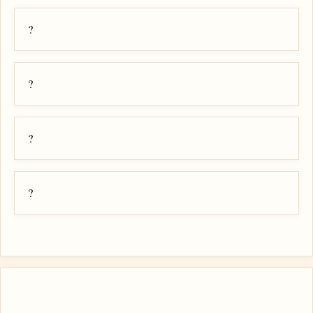
?
?
?
?