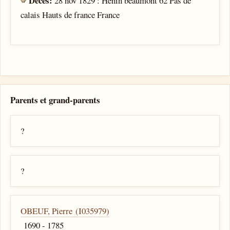
Décès:
28 nov 1829 : Henin beaumont 62 Pas de
calais Hauts de france France
Parents et grand-parents
?
?
OBEUF, Pierre (I035979)
1690 - 1785