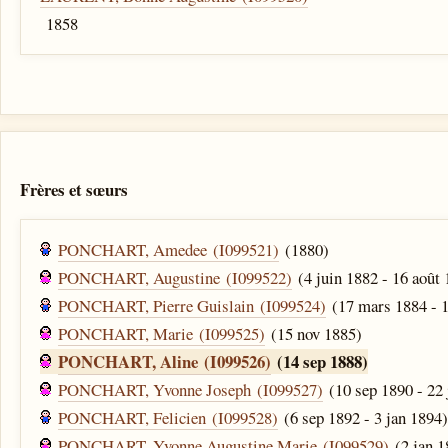
1858
Frères et sœurs
PONCHART, Amedee (I099521)
(1880)
PONCHART, Augustine (I099522)
(4 juin 1882 - 16 août
PONCHART, Pierre Guislain (I099524)
(17 mars 1884 - 1
PONCHART, Marie (I099525)
(15 nov 1885)
PONCHART, Aline (I099526)
(14 sep 1888)
PONCHART, Yvonne Joseph (I099527)
(10 sep 1890 - 22 
PONCHART, Felicien (I099528)
(6 sep 1892 - 3 jan 1894
PONCHART, Yvonne Augustine Marie (I099529)
(2 jan 1