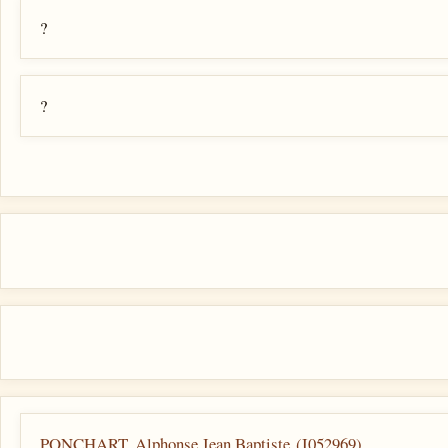
?
?
PONCHART, Alphonse Jean Baptiste (I052969)