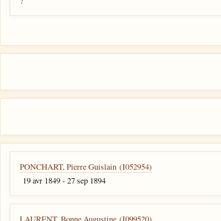
?
PONCHART, Pierre Guislain (I052954)
19 avr 1849 - 27 sep 1894
LAURENT, Bonne Augustine (I099520)