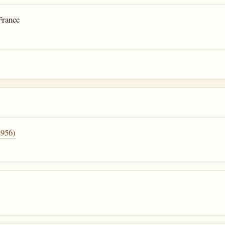
France
2956)