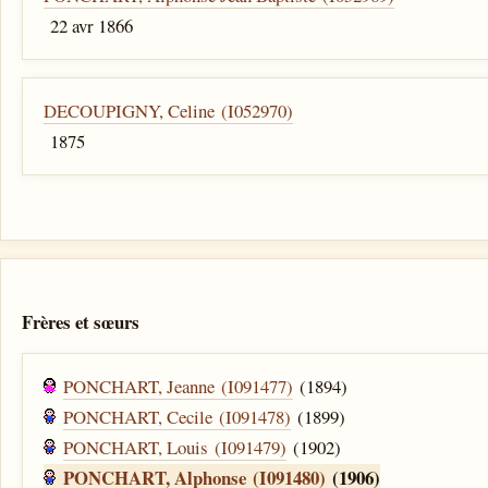
22 avr 1866
DECOUPIGNY, Celine (I052970)
1875
Frères et sœurs
PONCHART, Jeanne (I091477)
(1894)
PONCHART, Cecile (I091478)
(1899)
PONCHART, Louis (I091479)
(1902)
PONCHART, Alphonse (I091480)
(1906)