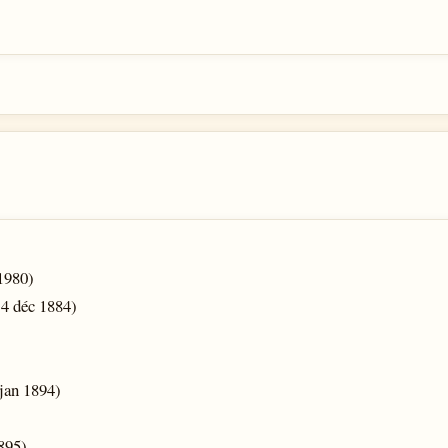
 1980)
4 déc 1884)
jan 1894)
)
895)