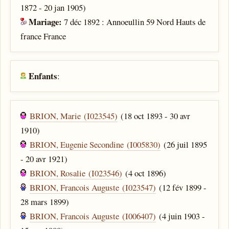
1872 - 20 jan 1905)
Mariage:
7 déc 1892 : Annoeullin 59 Nord Hauts de
france France
Enfants
:
BRION, Marie (I023545)
(18 oct 1893 - 30 avr
1910)
BRION, Eugenie Secondine (I005830)
(26 juil 1895
- 20 avr 1921)
BRION, Rosalie (I023546)
(4 oct 1896)
BRION, Francois Auguste (I023547)
(12 fév 1899 -
28 mars 1899)
BRION, Francois Auguste (I006407)
(4 juin 1903 -