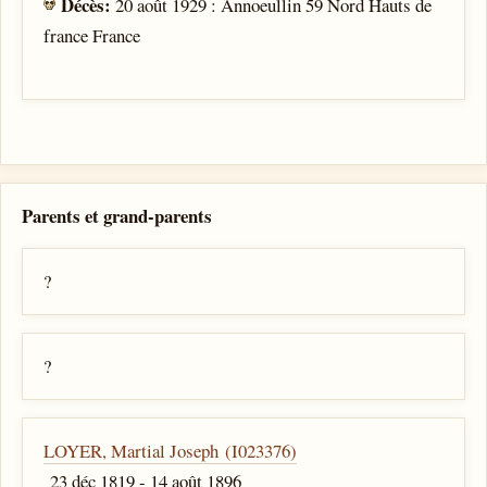
Décès:
20 août 1929 : Annoeullin 59 Nord Hauts de
france France
Parents et grand-parents
?
?
LOYER, Martial Joseph (I023376)
23 déc 1819 - 14 août 1896