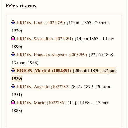
Frères et sœurs
BRION, Louis (I023379)
(10 juil 1865 - 20 août
1929)
BRION, Secandine (I023381)
(14 jan 1867 - 10 fév
1890)
BRION, Francois Auguste (I005269)
(23 déc 1868 -
13 mars 1935)
BRION, Martial (I004891)
(20 août 1870 - 27 jan
1939)
BRION, Auguste (I023382)
(8 fév 1879 - 30 juin
1951)
BRION, Marie (I023385)
(13 juil 1884 - 17 mai
1888)