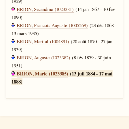
1929)
BRION, Secandine (I023381)
(14 jan 1867 - 10 fév
1890)
BRION, Francois Auguste (I005269)
(23 déc 1868 -
13 mars 1935)
BRION, Martial (I004891)
(20 août 1870 - 27 jan
1939)
BRION, Auguste (I023382)
(8 fév 1879 - 30 juin
1951)
BRION, Marie (I023385)
(13 juil 1884 - 17 mai
1888)