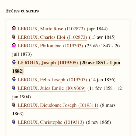
Frères et sœurs
LEROUX, Marie Rose (I102873)
(apr 1844)
LEROUX, Charles Eloi (I102872)
(13 avr 1845)
LEROUX, Philomene (I019303)
(25 déc 1847 - 26
juil 1873)
LEROUX, Joseph (I019305)
(20 avr 1851 - 1 jan
1882)
LEROUX, Felix Joseph (I019307)
(14 jan 1856)
LEROUX, Jules Emile (I019309)
(11 fév 1858 - 12
jan 1904)
LEROUX, Dieudonne Joseph (I019311)
(8 mars
1863)
LEROUX, Christophe (I019313)
(6 nov 1866)