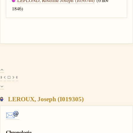
LEFLOND, Roseline Joseph (I056744)
(6 nov
1846)
LEROUX, Joseph (I019305)
Chronologie