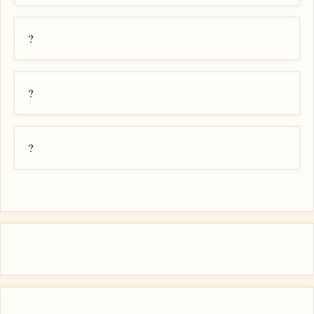
?
?
?