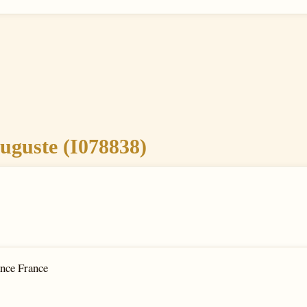
uste (I078838)
ance France