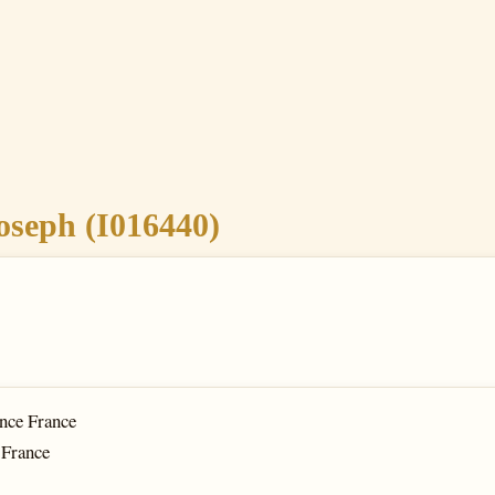
eph (I016440)
ance France
 France