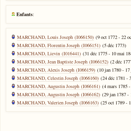
Enfants
:
MARCHAND, Louis Joseph (I066150)
(9 oct 1772 - 22 o
MARCHAND, Florentin Joseph (I066151)
(5 déc 1773)
MARCHAND, Lievin (I016441)
(31 déc 1775 - 10 mai 18
MARCHAND, Jean Baptiste Joseph (I066152)
(2 déc 177
MARCHAND, Alexis Joseph (I066159)
(10 jan 1780 - 17 
MARCHAND, Celestin Joseph (I066160)
(24 déc 1781 - 
MARCHAND, Augustin Joseph (I066161)
(4 mars 1785 -
MARCHAND, Augustin Joseph (I066162)
(29 jan 1787 - 
MARCHAND, Valerien Joseph (I066163)
(25 oct 1789 - 