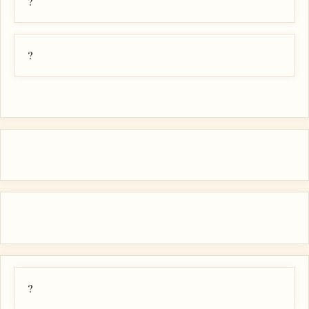
?
?
?