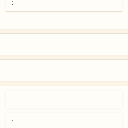
?
?
?