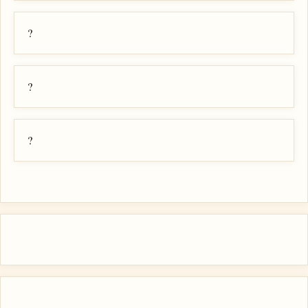
?
?
?