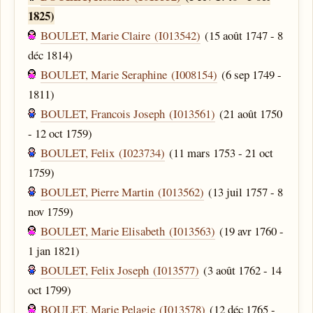
1825)
BOULET, Marie Claire (I013542)
(15 août 1747 - 8
déc 1814)
BOULET, Marie Seraphine (I008154)
(6 sep 1749 -
1811)
BOULET, Francois Joseph (I013561)
(21 août 1750
- 12 oct 1759)
BOULET, Felix (I023734)
(11 mars 1753 - 21 oct
1759)
BOULET, Pierre Martin (I013562)
(13 juil 1757 - 8
nov 1759)
BOULET, Marie Elisabeth (I013563)
(19 avr 1760 -
1 jan 1821)
BOULET, Felix Joseph (I013577)
(3 août 1762 - 14
oct 1799)
BOULET, Marie Pelagie (I013578)
(12 déc 1765 -