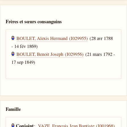
Frères et sœurs consanguins
BOULET, Alexis Hermand (I029955)
(28 avr 1788
- 14 fév 1869)
BOULET, Benoit Joseph (I029956)
(21 mars 1792 -
17 sep 1849)
Famille
Conjoint
:
VAZE, Francois Jean Baptiste (I001968)