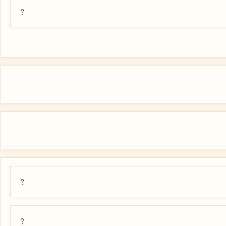
?
?
?