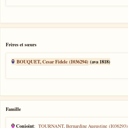
Frères et sœurs
BOUQUET, Cesar Fidele (I036294)
(ava 1818)
Famille
Conjoint
:
TOURNANT, Bernardine Augustine (I036293)