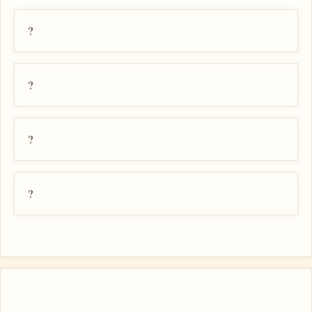
?
?
?
?