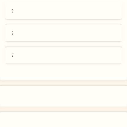
?
?
?