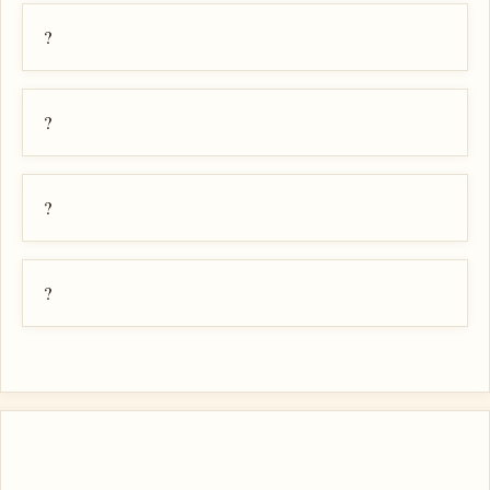
?
?
?
?