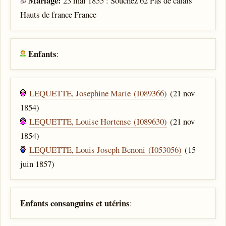
Mariage:
23 mai 1855 : Souchez 62 Pas de calais
Hauts de france France
Enfants
:
LEQUETTE, Josephine Marie (I089366)
(21 nov
1854)
LEQUETTE, Louise Hortense (I089630)
(21 nov
1854)
LEQUETTE, Louis Joseph Benoni (I053056)
(15
juin 1857)
Enfants consanguins et utérins
: