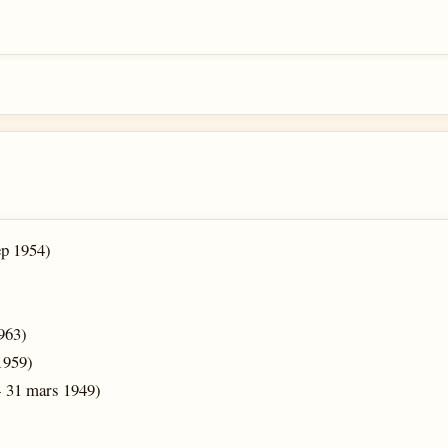
ep 1954)
963)
1959)
- 31 mars 1949)