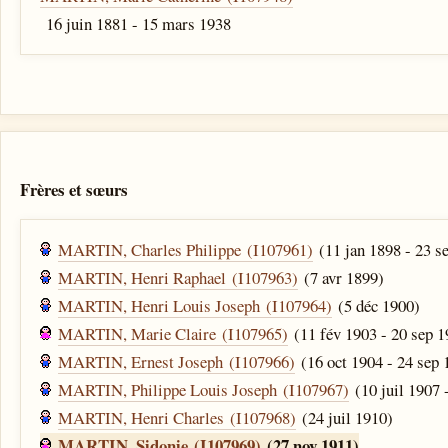
16 juin 1881 - 15 mars 1938
Frères et sœurs
MARTIN, Charles Philippe (I107961)
(11 jan 1898 - 23 s
MARTIN, Henri Raphael (I107963)
(7 avr 1899)
MARTIN, Henri Louis Joseph (I107964)
(5 déc 1900)
MARTIN, Marie Claire (I107965)
(11 fév 1903 - 20 sep 1
MARTIN, Ernest Joseph (I107966)
(16 oct 1904 - 24 sep 
MARTIN, Philippe Louis Joseph (I107967)
(10 juil 1907 
MARTIN, Henri Charles (I107968)
(24 juil 1910)
MARTIN, Sidonie (I107969)
(27 nov 1911)