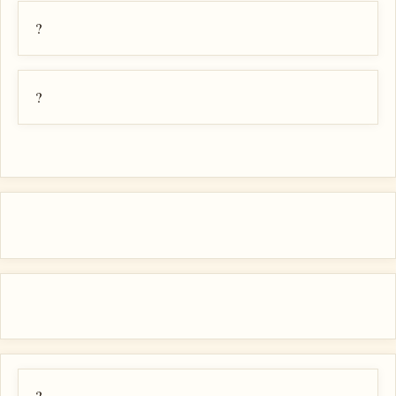
?
?
?