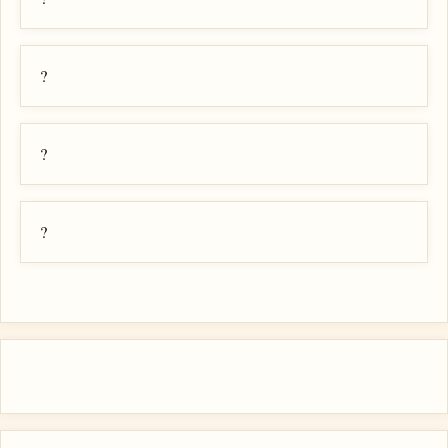
?
?
?