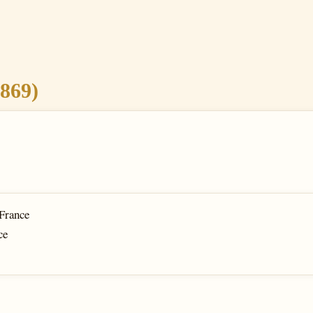
869)
 France
ce