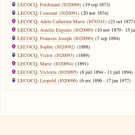
LECOCQ, Ferdinand (I020088)
(19 sep 1873)
LECOCQ, Constant (I020091)
(20 nov 1874)
LECOCQ, Adele Catherine Marie (I070341)
(21 oct 1877
LECOCQ, Amelie Eugenie (I020089)
(10 nov 1879 - 15 j
LECOCQ, Francois Joseph (I020090)
(7 sep 1884)
LECOCQ, Sophie (I020092)
(1888)
LECOCQ, Victor (I020093)
(1889)
LECOCQ, Marie (I020094)
(1891)
LECOCQ, Victoria (I020095)
(6 juil 1894 - 11 juil 1894)
LECOCQ, Leopold (I020096)
(6 avr 1896 - 17 jan 1977)