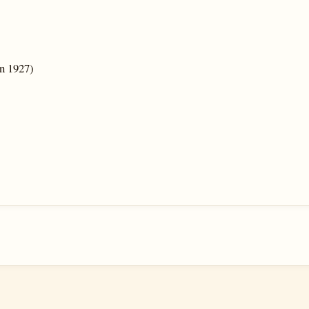
)
an 1927)