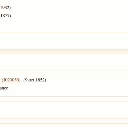
 1932)
 1877)
(I020086)
(9 oct 1852)
rance