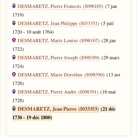
DESMARETZ, Pierre Francois (I098165)
(7 jan
1719)
DESMARETZ, Jean Philippe (I033351)
(5 juil
1720 - 10 août 1764)
DESMARETZ, Marie Louise (I098167)
(28 jan
1722)
DESMARETZ, Pierre Joseph (I098389)
(29 mars
1724)
DESMARETZ, Marie Dorothee (I098390)
(13 avr
1726)
DESMARETZ, Pierre Andre (I098391)
(16 mai
1728)
DESMARETZ, Jean Pierre (I033353)
(21 déc
1730 - 19 déc 1800)