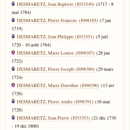
DESMARETZ, Jean Baptiste (I033349)
(1717 - 8
mai 1784)
DESMARETZ, Pierre Francois (I098165)
(7 jan
1719)
DESMARETZ, Jean Philippe (I033351)
(5 juil
1720 - 10 août 1764)
DESMARETZ, Marie Louise (I098167)
(28 jan
1722)
DESMARETZ, Pierre Joseph (I098389)
(29 mars
1724)
DESMARETZ, Marie Dorothee (I098390)
(13 avr
1726)
DESMARETZ, Pierre Andre (I098391)
(16 mai
1728)
DESMARETZ, Jean Pierre (I033353)
(21 déc 1730
- 19 déc 1800)