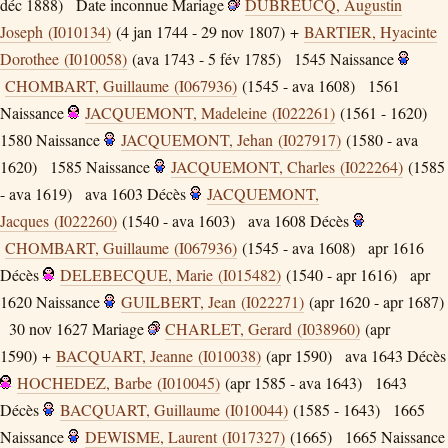
déc 1888)
Date inconnue
Mariage
DUBREUCQ, Augustin
Joseph (I010134)
(4 jan 1744 - 29 nov 1807) +
BARTIER, Hyacinte
Dorothee (I010058)
(ava 1743 - 5 fév 1785)
1545
Naissance
CHOMBART, Guillaume (I067936)
(1545 - ava 1608)
1561
Naissance
JACQUEMONT, Madeleine (I022261)
(1561 - 1620)
1580
Naissance
JACQUEMONT, Jehan (I027917)
(1580 - ava
1620)
1585
Naissance
JACQUEMONT, Charles (I022264)
(1585
- ava 1619)
ava 1603
Décès
JACQUEMONT,
Jacques (I022260)
(1540 - ava 1603)
ava 1608
Décès
CHOMBART, Guillaume (I067936)
(1545 - ava 1608)
apr 1616
Décès
DELEBECQUE, Marie (I015482)
(1540 - apr 1616)
apr
1620
Naissance
GUILBERT, Jean (I022271)
(apr 1620 - apr 1687)
30 nov 1627
Mariage
CHARLET, Gerard (I038960)
(apr
1590) +
BACQUART, Jeanne (I010038)
(apr 1590)
ava 1643
Décès
HOCHEDEZ, Barbe (I010045)
(apr 1585 - ava 1643)
1643
Décès
BACQUART, Guillaume (I010044)
(1585 - 1643)
1665
Naissance
DEWISME, Laurent (I017327)
(1665)
1665
Naissance