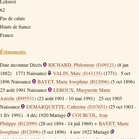
Leforest
62
Pas de calais
Hauts de france
France
Évènements
Date inconnue
Décès
RICHARD, Philomene (I109121)
(8 jan
1882)
1771
Naissance
VALIN, Marc (I141135)
(1771)
5 oct
1896
Naissance
BAYET, Marie Josephine (I012096)
(5 oct 1896)
23 août 1901
Naissance
LEROUX, Marguerite Marie
Aurelie (I095531)
(23 août 1901 - 10 mai 1991)
25 oct 1903
Naissance
DEMARQUETTE, Catherine (I107651)
(25 oct 1903 -
1 fév 1991)
4 déc 1920
Mariage
COURCOL, Jean
Philippe (I012099)
(28 oct 1894 - 14 juil 1969) +
BAYET, Marie
Josephine (I012096)
(5 oct 1896)
4 nov 1922
Mariage