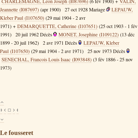
CHARLEMAGNE, Leon Joseph (I087696)
(6 fév 1900) +
VALIN,
Jeannette (I087697)
(apr 1900)
27 oct 1928
Mariage
LEPAUW,
Kleber Paul (I107650)
(29 mai 1904 - 2 avr
1971) +
DEMARQUETTE, Catherine (I107651)
(25 oct 1903 - 1 fév
1991)
20 juil 1962
Décès
MONET, Josephine (I109122)
(13 déc
1899 - 20 juil 1962)
2 avr 1971
Décès
LEPAUW, Kleber
Paul (I107650)
(29 mai 1904 - 2 avr 1971)
25 nov 1973
Décès
SENECHAL, Francois Louis Isaac (I093848)
(3 fév 1886 - 25 nov
1973)
Le fousseret