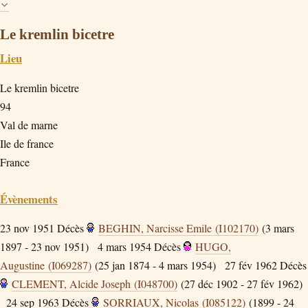
Le kremlin bicetre
Lieu
Le kremlin bicetre
94
Val de marne
Ile de france
France
Évènements
23 nov 1951
Décès
BEGHIN, Narcisse Emile (I102170)
(3 mars
1897 - 23 nov 1951)
4 mars 1954
Décès
HUGO,
Augustine (I069287)
(25 jan 1874 - 4 mars 1954)
27 fév 1962
Décès
CLEMENT, Alcide Joseph (I048700)
(27 déc 1902 - 27 fév 1962)
24 sep 1963
Décès
SORRIAUX, Nicolas (I085122)
(1899 - 24