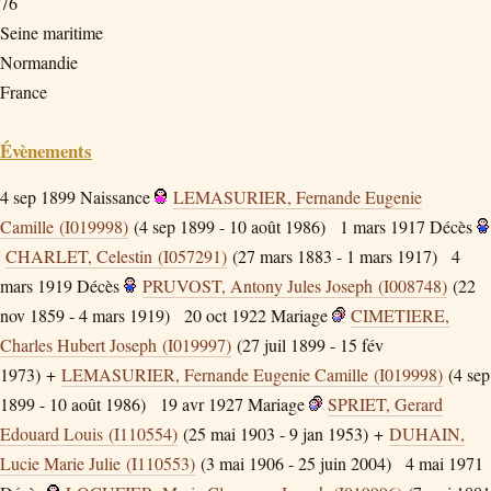
76
Seine maritime
Normandie
France
Évènements
4 sep 1899
Naissance
LEMASURIER, Fernande Eugenie
Camille (I019998)
(4 sep 1899 - 10 août 1986)
1 mars 1917
Décès
CHARLET, Celestin (I057291)
(27 mars 1883 - 1 mars 1917)
4
mars 1919
Décès
PRUVOST, Antony Jules Joseph (I008748)
(22
nov 1859 - 4 mars 1919)
20 oct 1922
Mariage
CIMETIERE,
Charles Hubert Joseph (I019997)
(27 juil 1899 - 15 fév
1973) +
LEMASURIER, Fernande Eugenie Camille (I019998)
(4 sep
1899 - 10 août 1986)
19 avr 1927
Mariage
SPRIET, Gerard
Edouard Louis (I110554)
(25 mai 1903 - 9 jan 1953) +
DUHAIN,
Lucie Marie Julie (I110553)
(3 mai 1906 - 25 juin 2004)
4 mai 1971