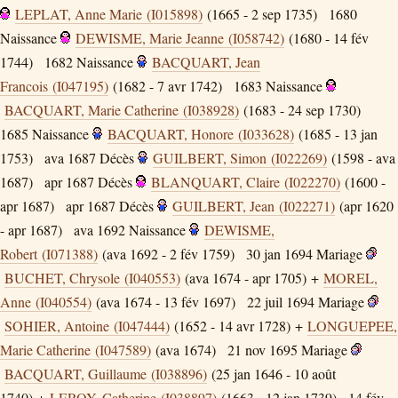
LEPLAT, Anne Marie (I015898)
(1665 - 2 sep 1735)
1680
Naissance
DEWISME, Marie Jeanne (I058742)
(1680 - 14 fév
1744)
1682
Naissance
BACQUART, Jean
Francois (I047195)
(1682 - 7 avr 1742)
1683
Naissance
BACQUART, Marie Catherine (I038928)
(1683 - 24 sep 1730)
1685
Naissance
BACQUART, Honore (I033628)
(1685 - 13 jan
1753)
ava 1687
Décès
GUILBERT, Simon (I022269)
(1598 - ava
1687)
apr 1687
Décès
BLANQUART, Claire (I022270)
(1600 -
apr 1687)
apr 1687
Décès
GUILBERT, Jean (I022271)
(apr 1620
- apr 1687)
ava 1692
Naissance
DEWISME,
Robert (I071388)
(ava 1692 - 2 fév 1759)
30 jan 1694
Mariage
BUCHET, Chrysole (I040553)
(ava 1674 - apr 1705) +
MOREL,
Anne (I040554)
(ava 1674 - 13 fév 1697)
22 juil 1694
Mariage
SOHIER, Antoine (I047444)
(1652 - 14 avr 1728) +
LONGUEPEE,
Marie Catherine (I047589)
(ava 1674)
21 nov 1695
Mariage
BACQUART, Guillaume (I038896)
(25 jan 1646 - 10 août
1740) +
LEROY, Catherine (I038897)
(1663 - 12 jan 1739)
14 fév