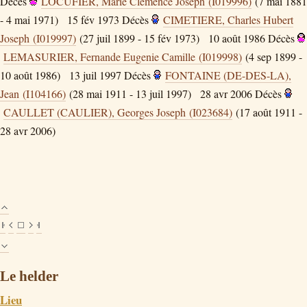
Décès
LOCUFIER, Marie Clemence Joseph (I019996)
(7 mai 1881
- 4 mai 1971)
15 fév 1973
Décès
CIMETIERE, Charles Hubert
Joseph (I019997)
(27 juil 1899 - 15 fév 1973)
10 août 1986
Décès
LEMASURIER, Fernande Eugenie Camille (I019998)
(4 sep 1899 -
10 août 1986)
13 juil 1997
Décès
FONTAINE (DE-DES-LA),
Jean (I104166)
(28 mai 1911 - 13 juil 1997)
28 avr 2006
Décès
CAULLET (CAULIER), Georges Joseph (I023684)
(17 août 1911 -
28 avr 2006)
Le helder
Lieu