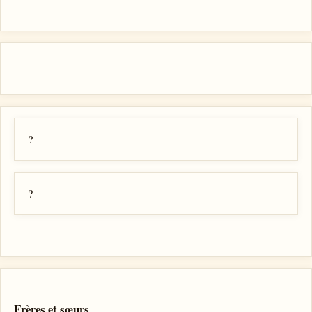
?
?
Frères et sœurs