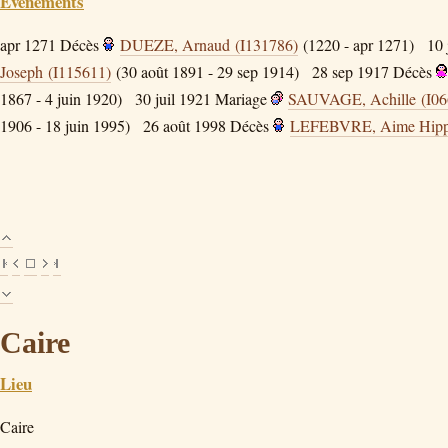
Évènements
apr 1271
Décès
DUEZE, Arnaud (I131786)
(1220 - apr 1271)
10 
Joseph (I115611)
(30 août 1891 - 29 sep 1914)
28 sep 1917
Décès
1867 - 4 juin 1920)
30 juil 1921
Mariage
SAUVAGE, Achille (I06
1906 - 18 juin 1995)
26 août 1998
Décès
LEFEBVRE, Aime Hippo
Caire
Lieu
Caire