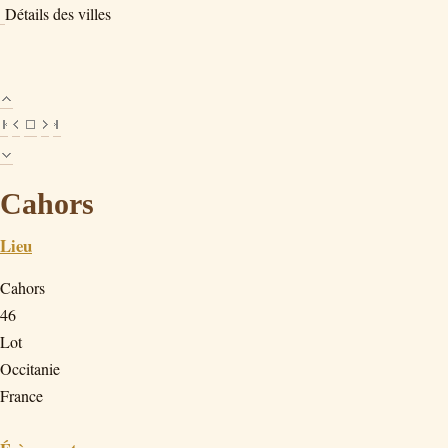
Détails des villes
Cahors
Lieu
Cahors
46
Lot
Occitanie
France