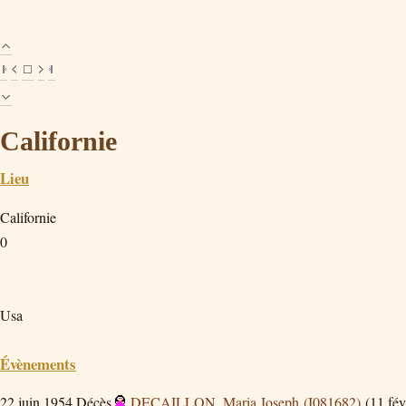
Californie
Lieu
Californie
0
Usa
Évènements
22 juin 1954
Décès
DECAILLON, Maria Joseph (I081682)
(11 fév