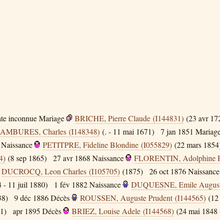
te inconnue
Mariage
BRICHE, Pierre Claude (I144831)
(23 avr 17
RAMBURES, Charles (I148348)
(. - 11 mai 1671)
7 jan 1851
Mariag
Naissance
PETITPRE, Fideline Blondine (I055829)
(22 mars 1854
4)
(8 sep 1865)
27 avr 1868
Naissance
FLORENTIN, Adolphine F
DUCROCQ, Leon Charles (I105705)
(1875)
26 oct 1876
Naissance
 - 11 juil 1880)
1 fév 1882
Naissance
DUQUESNE, Emile Auguste
38)
9 déc 1886
Décès
ROUSSEN, Auguste Prudent (I144565)
(12 
1)
apr 1895
Décès
BRIEZ, Louise Adele (I144568)
(24 mai 1848 