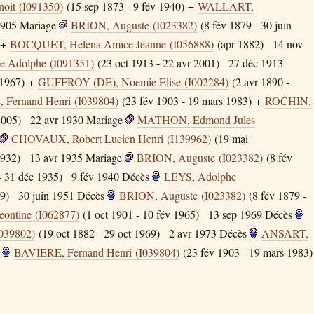
oit (I091350)
(15 sep 1873 - 9 fév 1940) +
WALLART,
1905
Mariage
BRION, Auguste (I023382)
(8 fév 1879 - 30 juin
 +
BOCQUET, Helena Amice Jeanne (I056888)
(apr 1882)
14 nov
e Adolphe (I091351)
(23 oct 1913 - 22 avr 2001)
27 déc 1913
 1967) +
GUFFROY (DE), Noemie Elise (I002284)
(2 avr 1890 -
Fernand Henri (I039804)
(23 fév 1903 - 19 mars 1983) +
ROCHIN,
2005)
22 avr 1930
Mariage
MATHON, Edmond Jules
CHOVAUX, Robert Lucien Henri (I139962)
(19 mai
1932)
13 avr 1935
Mariage
BRION, Auguste (I023382)
(8 fév
- 31 déc 1935)
9 fév 1940
Décès
LEYS, Adolphe
9)
30 juin 1951
Décès
BRION, Auguste (I023382)
(8 fév 1879 -
ntine (I062877)
(1 oct 1901 - 10 fév 1965)
13 sep 1969
Décès
039802)
(19 oct 1882 - 29 oct 1969)
2 avr 1973
Décès
ANSART,
BAVIERE, Fernand Henri (I039804)
(23 fév 1903 - 19 mars 1983)