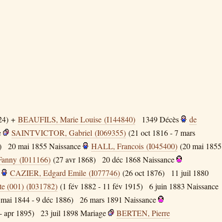
24) +
BEAUFILS, Marie Louise (I144840)
1349
Décès
de
e
SAINTVICTOR, Gabriel (I069355)
(21 oct 1816 - 7 mars
)
20 mai 1855
Naissance
HALL, Francois (I045400)
(20 mai 1855
anny (I011166)
(27 avr 1868)
20 déc 1868
Naissance
CAZIER, Edgard Emile (I077746)
(26 oct 1876)
11 juil 1880
 (001) (I031782)
(1 fév 1882 - 11 fév 1915)
6 juin 1883
Naissance
mai 1844 - 9 déc 1886)
26 mars 1891
Naissance
- apr 1895)
23 juil 1898
Mariage
BERTEN, Pierre