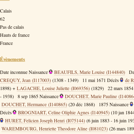
Calais
62
Pas de calais
Hauts de france
France
Évènements
Date inconnue
Naissance
BEAUFILS, Marie Louise (I144840)
Da
CREQUY, Jean (I117003)
(1308 - 1349)
11 mai 1671
Décès
de 
1898) +
LAGACHE, Louise Juliette (I069356)
(1829)
22 mars 1854
- 1938)
8 sep 1865
Naissance
DOUCHET, Marie Pauline (I14086
DOUCHET, Hermance (I140865)
(20 déc 1868)
1875
Naissance
Décès
BROGNIART, Celine Oliphie Agnes (I140945)
(10 jan 1844
HURET, Felicien Joseph Henri (I075144)
(6 juin 1883 - 16 juin 19
WAREMBOURG, Henriette Theodore Aline (I081023)
(26 mars 189