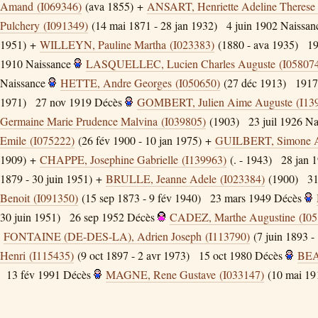
Amand (I069346)
(ava 1855) +
ANSART, Henriette Adeline Therese
Pulchery (I091349)
(14 mai 1871 - 28 jan 1932)
4 juin 1902
Naissan
1951) +
WILLEYN, Pauline Martha (I023383)
(1880 - ava 1935)
1
1910
Naissance
LASQUELLEC, Lucien Charles Auguste (I05807
Naissance
HETTE, Andre Georges (I050650)
(27 déc 1913)
1917
1971)
27 nov 1919
Décès
GOMBERT, Julien Aime Auguste (I13
Germaine Marie Prudence Malvina (I039805)
(1903)
23 juil 1926
Na
Emile (I075222)
(26 fév 1900 - 10 jan 1975) +
GUILBERT, Simone Aur
1909) +
CHAPPE, Josephine Gabrielle (I139963)
(. - 1943)
28 jan 
1879 - 30 juin 1951) +
BRULLE, Jeanne Adele (I023384)
(1900)
31
Benoit (I091350)
(15 sep 1873 - 9 fév 1940)
23 mars 1949
Décès
30 juin 1951)
26 sep 1952
Décès
CADEZ, Marthe Augustine (I05
FONTAINE (DE-DES-LA), Adrien Joseph (I113790)
(7 juin 1893 -
Henri (I115435)
(9 oct 1897 - 2 avr 1973)
15 oct 1980
Décès
BEA
13 fév 1991
Décès
MAGNE, Rene Gustave (I033147)
(10 mai 191