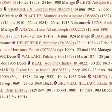
 (I069345)
(10 fév 1855)
24 fév 1900
Mariage
LEYS, Adolphe Ben
ce
VIGOUREUX, Georges Jules (I065591)
(4 juin 1902)
23 déc 
906
Mariage
PLACHEZ, Maurice Andre Auguste (I056887)
(1882)
4)
(14 nov 1910 - 22 oct 1984)
23 oct 1913
Naissance
LEYS, Andr
Mariage
ANSART, Leon Albert Joseph (I002272)
(17 août 1890 -
9373)
(8 juin 1846 - 27 nov 1919)
16 juin 1924
Mariage
BAVIERE, 
issance
DELEPIERRE, Marcelle (I012832)
(23 juil 1926 - 17 déc 
elie Hermance Felicie (I075223)
(apr 1900)
23 mai 1931
Mariage
1932
Décès
WALLART, Pulchery (I091349)
(14 mai 1871 - 28 jan 
 déc 1935
Décès
BEAL, Adolphe Charles (I014822)
(30 déc 1863 
MARCQ, Rosine Louise Joseph (I062873)
(12 sep 1891 - 23 mars 194
1909)
(30 juil 1878 - 26 sep 1952)
10 fév 1965
Décès
MARCQ, Leo
 13 sep 1969)
29 oct 1969
Décès
BRUNEAU (EL, IAU), Elodie (I
L, Rene (I014823)
(29 nov 1901 - 15 oct 1980)
19 mars 1983
Décès
1 - 13 fév 1991)