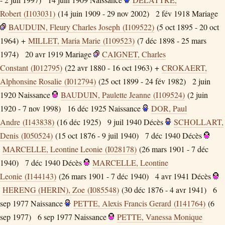
Robert (I103031)
(14 juin 1909 - 29 nov 2002)
2 fév 1918
Mariage
BAUDUIN, Fleury Charles Joseph (I109522)
(5 oct 1895 - 20 oct
1964) +
MILLET, Maria Marie (I109523)
(7 déc 1898 - 25 mars
1974)
20 avr 1919
Mariage
CAIGNET, Charles
Constant (I012795)
(22 avr 1880 - 16 oct 1963) +
CROKAERT,
Alphonsine Rosalie (I012794)
(25 oct 1899 - 24 fév 1982)
2 juin
1920
Naissance
BAUDUIN, Paulette Jeanne (I109524)
(2 juin
1920 - 7 nov 1998)
16 déc 1925
Naissance
DOR, Paul
Andre (I143838)
(16 déc 1925)
9 juil 1940
Décès
SCHOLLART,
Denis (I050524)
(15 oct 1876 - 9 juil 1940)
7 déc 1940
Décès
MARCELLE, Leontine Leonie (I028178)
(26 mars 1901 - 7 déc
1940)
7 déc 1940
Décès
MARCELLE, Leontine
Leonie (I144143)
(26 mars 1901 - 7 déc 1940)
4 avr 1941
Décès
HERENG (HERIN), Zoe (I085548)
(30 déc 1876 - 4 avr 1941)
6
sep 1977
Naissance
PETTE, Alexis Francis Gerard (I141764)
(6
sep 1977)
6 sep 1977
Naissance
PETTE, Vanessa Monique