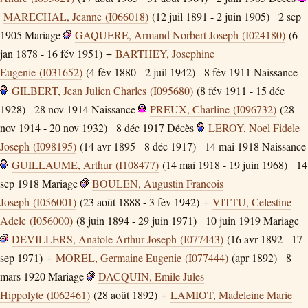
MARECHAL, Jeanne (I066018)
(12 juil 1891 - 2 juin 1905)
2 sep
1905
Mariage
GAQUERE, Armand Norbert Joseph (I024180)
(6
jan 1878 - 16 fév 1951) +
BARTHEY, Josephine
Eugenie (I031652)
(4 fév 1880 - 2 juil 1942)
8 fév 1911
Naissance
GILBERT, Jean Julien Charles (I095680)
(8 fév 1911 - 15 déc
1928)
28 nov 1914
Naissance
PREUX, Charline (I096732)
(28
nov 1914 - 20 nov 1932)
8 déc 1917
Décès
LEROY, Noel Fidele
Joseph (I098195)
(14 avr 1895 - 8 déc 1917)
14 mai 1918
Naissance
GUILLAUME, Arthur (I108477)
(14 mai 1918 - 19 juin 1968)
14
sep 1918
Mariage
BOULEN, Augustin Francois
Joseph (I056001)
(23 août 1888 - 3 fév 1942) +
VITTU, Celestine
Adele (I056000)
(8 juin 1894 - 29 juin 1971)
10 juin 1919
Mariage
DEVILLERS, Anatole Arthur Joseph (I077443)
(16 avr 1892 - 17
sep 1971) +
MOREL, Germaine Eugenie (I077444)
(apr 1892)
8
mars 1920
Mariage
DACQUIN, Emile Jules
Hippolyte (I062461)
(28 août 1892) +
LAMIOT, Madeleine Marie