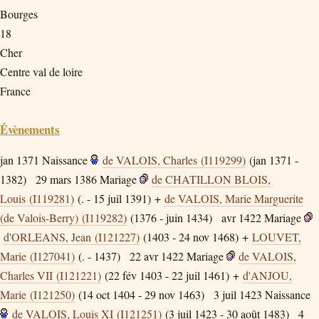
Bourges
18
Cher
Centre val de loire
France
Évènements
jan 1371
Naissance
de VALOIS, Charles (I119299)
(jan 1371 -
1382)
29 mars 1386
Mariage
de CHATILLON BLOIS,
Louis (I119281)
(. - 15 juil 1391) +
de VALOIS, Marie Marguerite
(de Valois-Berry) (I119282)
(1376 - juin 1434)
avr 1422
Mariage
d'ORLEANS, Jean (I121227)
(1403 - 24 nov 1468) +
LOUVET,
Marie (I127041)
(. - 1437)
22 avr 1422
Mariage
de VALOIS,
Charles VII (I121221)
(22 fév 1403 - 22 juil 1461) +
d'ANJOU,
Marie (I121250)
(14 oct 1404 - 29 nov 1463)
3 juil 1423
Naissance
de VALOIS, Louis XI (I121251)
(3 juil 1423 - 30 août 1483)
4