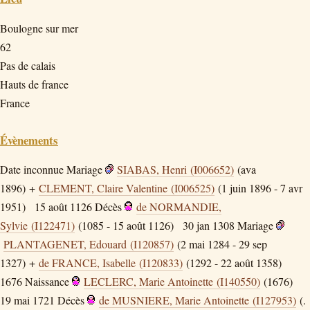
Boulogne sur mer
62
Pas de calais
Hauts de france
France
Évènements
Date inconnue
Mariage
SIABAS, Henri (I006652)
(ava
1896) +
CLEMENT, Claire Valentine (I006525)
(1 juin 1896 - 7 avr
1951)
15 août 1126
Décès
de NORMANDIE,
Sylvie (I122471)
(1085 - 15 août 1126)
30 jan 1308
Mariage
PLANTAGENET, Edouard (I120857)
(2 mai 1284 - 29 sep
1327) +
de FRANCE, Isabelle (I120833)
(1292 - 22 août 1358)
1676
Naissance
LECLERC, Marie Antoinette (I140550)
(1676)
19 mai 1721
Décès
de MUSNIERE, Marie Antoinette (I127953)
(.