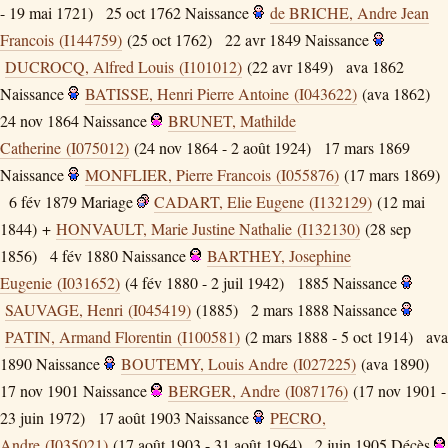
- 19 mai 1721)
25 oct 1762
Naissance
de BRICHE, Andre Jean
Francois (I144759)
(25 oct 1762)
22 avr 1849
Naissance
DUCROCQ, Alfred Louis (I101012)
(22 avr 1849)
ava 1862
Naissance
BATISSE, Henri Pierre Antoine (I043622)
(ava 1862)
24 nov 1864
Naissance
BRUNET, Mathilde
Catherine (I075012)
(24 nov 1864 - 2 août 1924)
17 mars 1869
Naissance
MONFLIER, Pierre Francois (I055876)
(17 mars 1869)
6 fév 1879
Mariage
CADART, Elie Eugene (I132129)
(12 mai
1844) +
HONVAULT, Marie Justine Nathalie (I132130)
(28 sep
1856)
4 fév 1880
Naissance
BARTHEY, Josephine
Eugenie (I031652)
(4 fév 1880 - 2 juil 1942)
1885
Naissance
SAUVAGE, Henri (I045419)
(1885)
2 mars 1888
Naissance
PATIN, Armand Florentin (I100581)
(2 mars 1888 - 5 oct 1914)
ava
1890
Naissance
BOUTEMY, Louis Andre (I027225)
(ava 1890)
17 nov 1901
Naissance
BERGER, Andre (I087176)
(17 nov 1901 -
23 juin 1972)
17 août 1903
Naissance
PECRO,
Andre (I035021)
(17 août 1903 - 31 août 1964)
2 juin 1905
Décès