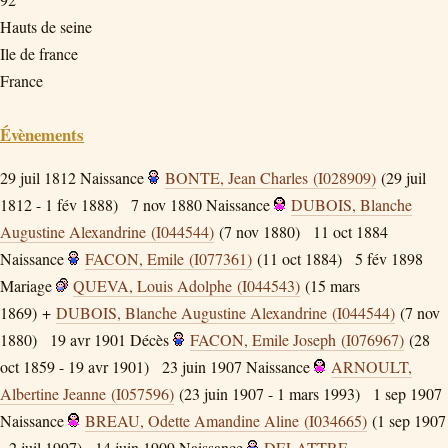
Hauts de seine
Ile de france
France
Évènements
29 juil 1812
Naissance
BONTE, Jean Charles (I028909)
(29 juil
1812 - 1 fév 1888)
7 nov 1880
Naissance
DUBOIS, Blanche
Augustine Alexandrine (I044544)
(7 nov 1880)
11 oct 1884
Naissance
FACON, Emile (I077361)
(11 oct 1884)
5 fév 1898
Mariage
QUEVA, Louis Adolphe (I044543)
(15 mars
1869) +
DUBOIS, Blanche Augustine Alexandrine (I044544)
(7 nov
1880)
19 avr 1901
Décès
FACON, Emile Joseph (I076967)
(28
oct 1859 - 19 avr 1901)
23 juin 1907
Naissance
ARNOULT,
Albertine Jeanne (I057596)
(23 juin 1907 - 1 mars 1993)
1 sep 1907
Naissance
BREAU, Odette Amandine Aline (I034665)
(1 sep 1907
- 2 juil 1997)
14 juin 1909
Naissance
DELATTRE,