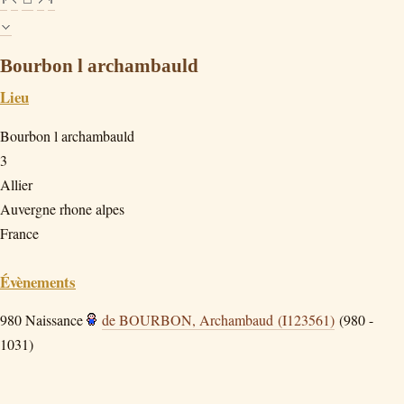
Bourbon l archambauld
Lieu
Bourbon l archambauld
3
Allier
Auvergne rhone alpes
France
Évènements
980
Naissance
de BOURBON, Archambaud (I123561)
(980 -
1031)