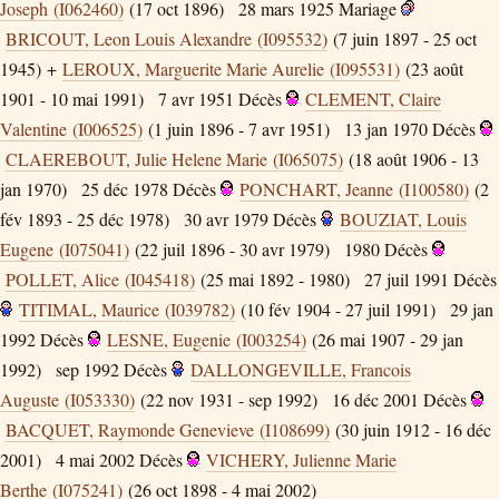
Joseph (I062460)
(17 oct 1896)
28 mars 1925
Mariage
BRICOUT, Leon Louis Alexandre (I095532)
(7 juin 1897 - 25 oct
1945) +
LEROUX, Marguerite Marie Aurelie (I095531)
(23 août
1901 - 10 mai 1991)
7 avr 1951
Décès
CLEMENT, Claire
Valentine (I006525)
(1 juin 1896 - 7 avr 1951)
13 jan 1970
Décès
CLAEREBOUT, Julie Helene Marie (I065075)
(18 août 1906 - 13
jan 1970)
25 déc 1978
Décès
PONCHART, Jeanne (I100580)
(2
fév 1893 - 25 déc 1978)
30 avr 1979
Décès
BOUZIAT, Louis
Eugene (I075041)
(22 juil 1896 - 30 avr 1979)
1980
Décès
POLLET, Alice (I045418)
(25 mai 1892 - 1980)
27 juil 1991
Décès
TITIMAL, Maurice (I039782)
(10 fév 1904 - 27 juil 1991)
29 jan
1992
Décès
LESNE, Eugenie (I003254)
(26 mai 1907 - 29 jan
1992)
sep 1992
Décès
DALLONGEVILLE, Francois
Auguste (I053330)
(22 nov 1931 - sep 1992)
16 déc 2001
Décès
BACQUET, Raymonde Genevieve (I108699)
(30 juin 1912 - 16 déc
2001)
4 mai 2002
Décès
VICHERY, Julienne Marie
Berthe (I075241)
(26 oct 1898 - 4 mai 2002)