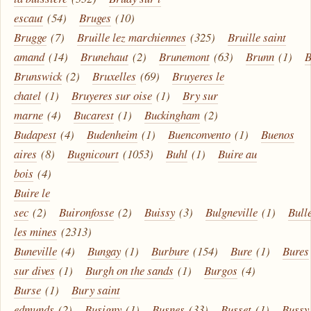
escaut
(54)
Bruges
(10)
Brugge
(7)
Bruille lez marchiennes
(325)
Bruille saint
amand
(14)
Brunehaut
(2)
Brunemont
(63)
Brunn
(1)
B
Brunswick
(2)
Bruxelles
(69)
Bruyeres le
chatel
(1)
Bruyeres sur oise
(1)
Bry sur
marne
(4)
Bucarest
(1)
Buckingham
(2)
Budapest
(4)
Budenheim
(1)
Buenconvento
(1)
Buenos
aires
(8)
Bugnicourt
(1053)
Buhl
(1)
Buire au
bois
(4)
Buire le
sec
(2)
Buironfosse
(2)
Buissy
(3)
Bulgneville
(1)
Bull
les mines
(2313)
Buneville
(4)
Bungay
(1)
Burbure
(154)
Bure
(1)
Bures
sur dives
(1)
Burgh on the sands
(1)
Burgos
(4)
Burse
(1)
Bury saint
edmunds
(2)
Busigny
(1)
Busnes
(33)
Busset
(1)
Bussy