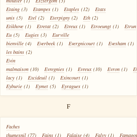
moutier
(1)
Esztergom
(3)
Etaing
(3)
Etampes
(1)
Etaples
(12)
Etats
unis
(5)
Etel
(2)
Eterpigny
(2)
Eth
(2)
Etikhove
(1)
Etretat
(2)
Etreux
(1)
Etroeungt
(1)
Etrun
Eu
(5)
Eugies
(3)
Eurville
bienville
(4)
Everbeek
(1)
Evergnicourt
(1)
Evesham
(1)
les bains
(2)
Evin
malmaison
(10)
Evregnies
(1)
Evreux
(10)
Evron
(1)
E
lacy
(1)
Excideuil
(1)
Exincourt
(1)
Eyburie
(1)
Eymet
(5)
Eyragues
(1)
F
Faches
thumesnil
(77)
Fains
(1)
Falaise
(4)
Falvy
(1)
Famagou