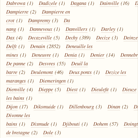
Dabrowa
(1)
Dadizele
(1)
Dagana
(1)
Dainville
(16)
D
Dampierre
(2)
Dampierre en
crot
(1)
Dampremy
(3)
Da
nang
(1)
Dannevoux
(1)
Danvillers
(1)
Darley
(1)
Dax
(4)
Decazeville
(5)
Dechy
(389)
Decize
(3)
Deinze
Delft
(1)
Denain
(2852)
Deneuille les
mines
(1)
Deneuvre
(1)
Denia
(1)
Denier
(14)
Dennebr
De panne
(2)
Desvres
(55)
Deuil la
barre
(2)
Deulemont
(46)
Deux ponts
(1)
Dezize les
maranges
(1)
Diemeringen
(1)
Dienville
(4)
Dieppe
(5)
Diest
(1)
Dieulefit
(1)
Dieuze
les bains
(1)
Dijon
(17)
Diksmuide
(1)
Dillenbourg
(3)
Dinan
(2)
D
Divonne les
bains
(1)
Dixmude
(1)
Djibouti
(1)
Dohem
(57)
Doing
de bretagne
(2)
Dole
(3)