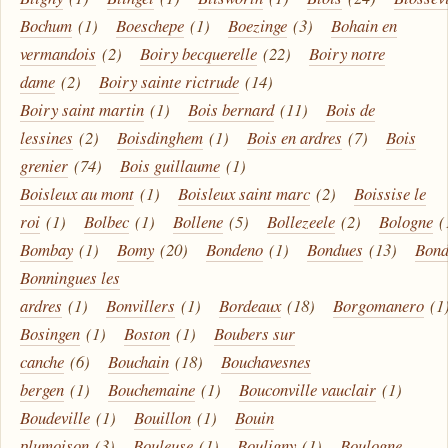
Bochum
(1)
Boeschepe
(1)
Boezinge
(3)
Bohain en
vermandois
(2)
Boiry becquerelle
(22)
Boiry notre
dame
(2)
Boiry sainte rictrude
(14)
Boiry saint martin
(1)
Bois bernard
(11)
Bois de
lessines
(2)
Boisdinghem
(1)
Bois en ardres
(7)
Bois
grenier
(74)
Bois guillaume
(1)
Boisleux au mont
(1)
Boisleux saint marc
(2)
Boissise le
roi
(1)
Bolbec
(1)
Bollene
(5)
Bollezeele
(2)
Bologne
(
Bombay
(1)
Bomy
(20)
Bondeno
(1)
Bondues
(13)
Bond
Bonningues les
ardres
(1)
Bonvillers
(1)
Bordeaux
(18)
Borgomanero
(1
Bosingen
(1)
Boston
(1)
Boubers sur
canche
(6)
Bouchain
(18)
Bouchavesnes
bergen
(1)
Bouchemaine
(1)
Bouconville vauclair
(1)
Boudeville
(1)
Bouillon
(1)
Bouin
plumoison
(3)
Bouleuse
(1)
Bouligny
(1)
Boulogne