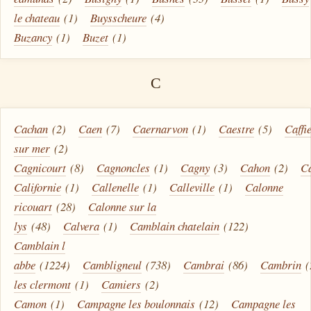
le chateau
(1)
Buysscheure
(4)
Buzancy
(1)
Buzet
(1)
C
Cachan
(2)
Caen
(7)
Caernarvon
(1)
Caestre
(5)
Caffi
sur mer
(2)
Cagnicourt
(8)
Cagnoncles
(1)
Cagny
(3)
Cahon
(2)
C
Californie
(1)
Callenelle
(1)
Calleville
(1)
Calonne
ricouart
(28)
Calonne sur la
lys
(48)
Calvera
(1)
Camblain chatelain
(122)
Camblain l
abbe
(1224)
Cambligneul
(738)
Cambrai
(86)
Cambrin
(
les clermont
(1)
Camiers
(2)
Camon
(1)
Campagne les boulonnais
(12)
Campagne les