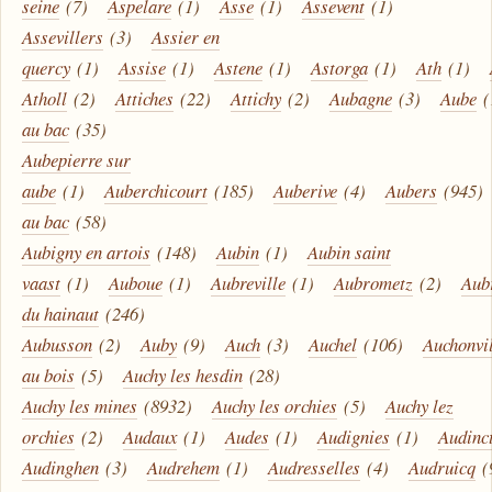
seine
(7)
Aspelare
(1)
Asse
(1)
Assevent
(1)
Assevillers
(3)
Assier en
quercy
(1)
Assise
(1)
Astene
(1)
Astorga
(1)
Ath
(1)
Atholl
(2)
Attiches
(22)
Attichy
(2)
Aubagne
(3)
Aube
(
au bac
(35)
Aubepierre sur
aube
(1)
Auberchicourt
(185)
Auberive
(4)
Aubers
(945)
au bac
(58)
Aubigny en artois
(148)
Aubin
(1)
Aubin saint
vaast
(1)
Auboue
(1)
Aubreville
(1)
Aubrometz
(2)
Aub
du hainaut
(246)
Aubusson
(2)
Auby
(9)
Auch
(3)
Auchel
(106)
Auchonvi
au bois
(5)
Auchy les hesdin
(28)
Auchy les mines
(8932)
Auchy les orchies
(5)
Auchy lez
orchies
(2)
Audaux
(1)
Audes
(1)
Audignies
(1)
Audinc
Audinghen
(3)
Audrehem
(1)
Audresselles
(4)
Audruicq
(