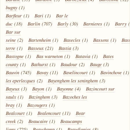
bugny
(1)
Barfleur
(1)
Bari
(1)
Bar le
duc
(18)
Barlin
(707)
Barly
(30)
Barnieres
(1)
Barry
Bar sur
seine
(2)
Bartenheim
(1)
Basecles
(1)
Bassens
(1)
Bas
terre
(1)
Basseux
(21)
Bastia
(3)
Bastogne
(1)
Bas warneton
(1)
Batavia
(1)
Bates
county
(1)
Bathurst
(1)
Baudour
(2)
Bauge
(3)
Bauvin
(745)
Bavay
(11)
Bavelincourt
(1)
Bavinchove
(1)
les eperlecques
(2)
Bayenghem les seninghem
(3)
Bayeux
(3)
Bayon
(1)
Bayonne
(4)
Bazincourt sur
saulx
(1)
Bazinghem
(3)
Bazoches les
bray
(1)
Bazougers
(1)
Bealcourt
(1)
Bealencourt
(11)
Bear
creek
(2)
Beaucaire
(1)
Beaucamps
ligny
(725)
Beauchamp
(1)
Beaudignies
(8)