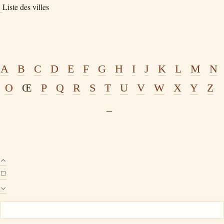
Liste des villes
A
B
C
D
E
F
G
H
I
J
K
L
M
N
O
Œ
P
Q
R
S
T
U
V
W
X
Y
Z
_