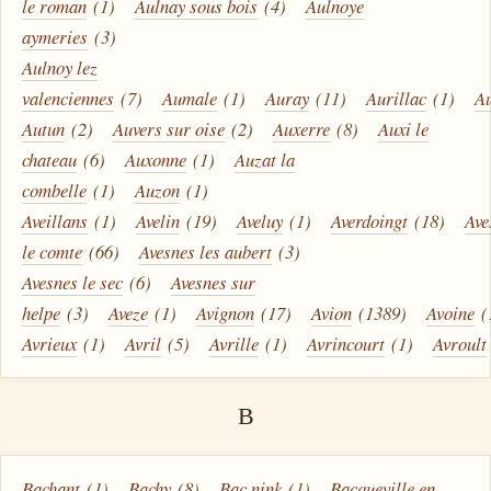
le roman
(1)
Aulnay sous bois
(4)
Aulnoye
aymeries
(3)
Aulnoy lez
valenciennes
(7)
Aumale
(1)
Auray
(11)
Aurillac
(1)
Au
Autun
(2)
Auvers sur oise
(2)
Auxerre
(8)
Auxi le
chateau
(6)
Auxonne
(1)
Auzat la
combelle
(1)
Auzon
(1)
Aveillans
(1)
Avelin
(19)
Aveluy
(1)
Averdoingt
(18)
Ave
le comte
(66)
Avesnes les aubert
(3)
Avesnes le sec
(6)
Avesnes sur
helpe
(3)
Aveze
(1)
Avignon
(17)
Avion
(1389)
Avoine
(
Avrieux
(1)
Avril
(5)
Avrille
(1)
Avrincourt
(1)
Avroult
B
Bachant
(1)
Bachy
(8)
Bac nink
(1)
Bacqueville en