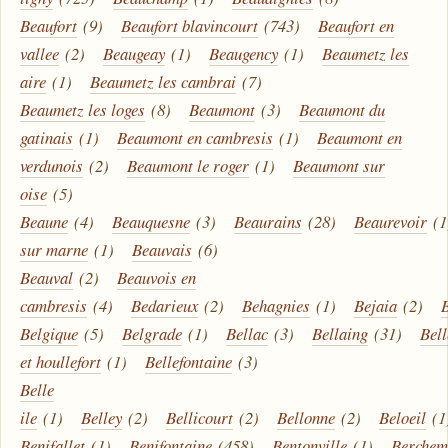
Beaufort
(9)
Beaufort blavincourt
(743)
Beaufort en
vallee
(2)
Beaugeay
(1)
Beaugency
(1)
Beaumetz les
aire
(1)
Beaumetz les cambrai
(7)
Beaumetz les loges
(8)
Beaumont
(3)
Beaumont du
gatinais
(1)
Beaumont en cambresis
(1)
Beaumont en
verdunois
(2)
Beaumont le roger
(1)
Beaumont sur
oise
(5)
Beaune
(4)
Beauquesne
(3)
Beaurains
(28)
Beaurevoir
(1
sur marne
(1)
Beauvais
(6)
Beauval
(2)
Beauvois en
cambresis
(4)
Bedarieux
(2)
Behagnies
(1)
Bejaia
(2)
Belgique
(5)
Belgrade
(1)
Bellac
(3)
Bellaing
(31)
Bel
et houllefort
(1)
Bellefontaine
(3)
Belle
ile
(1)
Belley
(2)
Bellicourt
(2)
Bellonne
(2)
Beloeil
(1
Benifallet
(1)
Benifontaine
(458)
Bentonville
(1)
Berche