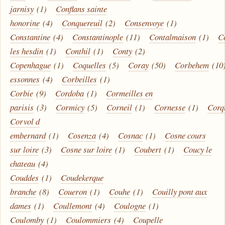
jarnisy
(1)
Conflans sainte
honorine
(4)
Conquereuil
(2)
Consenvoye
(1)
Constantine
(4)
Constantinople
(11)
Contalmaison
(1)
C
les hesdin
(1)
Conthil
(1)
Conty
(2)
Copenhague
(1)
Coquelles
(5)
Coray
(50)
Corbehem
(10
essonnes
(4)
Corbeilles
(1)
Corbie
(9)
Cordoba
(1)
Cormeilles en
parisis
(3)
Cormicy
(5)
Corneil
(1)
Cornesse
(1)
Corq
Corvol d
embernard
(1)
Cosenza
(4)
Cosnac
(1)
Cosne cours
sur loire
(3)
Cosne sur loire
(1)
Coubert
(1)
Coucy le
chateau
(4)
Couddes
(1)
Coudekerque
branche
(8)
Coueron
(1)
Couhe
(1)
Couilly pont aux
dames
(1)
Coullemont
(4)
Coulogne
(1)
Coulomby
(1)
Coulommiers
(4)
Coupelle