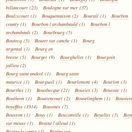
billancourt
(23)
Boulogne sur mer
(37)
Boulzicourt
(1)
Bouquemaison
(2)
Bourail
(1)
Bourbon
county
(1)
Bourbon l archambauld
(1)
Bourbon l
archambault
(2)
Bourbourg
(5)
Bourecq
(5)
Bouret sur canche
(1)
Bourg
argental
(1)
Bourg en
bresse
(5)
Bourges
(9)
Bourghelles
(1)
Bourgoin
jallieu
(2)
Bourg saint andeol
(1)
Bourg saint
maurice
(1)
Bourgueil
(1)
Bourlemont
(4)
Bourlon
(3)
Bourthes
(1)
Bousbecque
(21)
Bousies
(3)
Boussac
(1)
Boutheon
(1)
Bouttencourt
(2)
Bouvelinghem
(1)
Bouvier
boyeffles
(1914)
Bouvines
(7)
Bouvron
(1)
Bouy
(1)
Bouzonville
(1)
Boyelles
(3)
Boy
sur meuse
(1)
Braine l alleud
(1)
Braine le comte
(3)
Braine sur