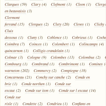
Clarques
(59)
Clary
(4)
Clefmont
(1)
Cleon
(1)
Clerg
en beauvaisis
(3)
Clermont
ferrand
(15)
Clerques
(2)
Clety
(20)
Cleves
(1)
Clichy
Cluis
dessous
(1)
Cluny
(3)
Coblence
(1)
Cobrieux
(1)
Coche
Coimbra
(7)
Coinces
(1)
Colembert
(1)
Colincamps
(4)
quincarnon
(1)
Colligis crandelain
(1)
Colmar
(3)
Cologne
(9)
Colombes
(13)
Colombus
(2)
Combourg
(1)
Combrand
(1)
Combrimont
(1)
Comines
(
warneton
(202)
Commercy
(2)
Compiegne
(18)
Concarneau
(21)
Conchy sur canche
(2)
Conde en
brie
(1)
Conde northen
(1)
Conde sur
escaut
(2)
Conde sur iton
(1)
Conde sur l escaut
(14)
Conde sur
risle
(1)
Condette
(2)
Condrieu
(1)
Conflans en