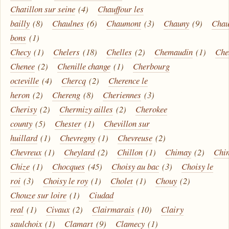
Chatillon sur seine
(4)
Chauffour les
bailly
(8)
Chaulnes
(6)
Chaumont
(3)
Chauny
(9)
Chau
bons
(1)
Checy
(1)
Chelers
(18)
Chelles
(2)
Chemaudin
(1)
Che
Chenee
(2)
Chenille change
(1)
Cherbourg
octeville
(4)
Chercq
(2)
Cherence le
heron
(2)
Chereng
(8)
Cheriennes
(3)
Cherisy
(2)
Chermizy ailles
(2)
Cherokee
county
(5)
Chester
(1)
Chevillon sur
huillard
(1)
Chevregny
(1)
Chevreuse
(2)
Chevreux
(1)
Cheylard
(2)
Chillon
(1)
Chimay
(2)
Chi
Chize
(1)
Chocques
(45)
Choisy au bac
(3)
Choisy le
roi
(3)
Choisy le roy
(1)
Cholet
(1)
Chouy
(2)
Chouze sur loire
(1)
Ciudad
real
(1)
Civaux
(2)
Clairmarais
(10)
Clairy
saulchoix
(1)
Clamart
(9)
Clamecy
(1)