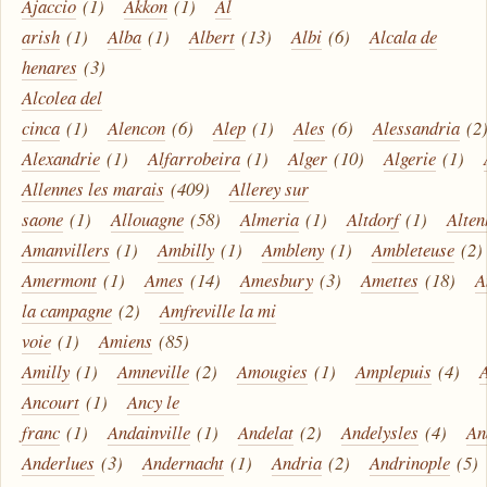
Ajaccio
(1)
Akkon
(1)
Al
arish
(1)
Alba
(1)
Albert
(13)
Albi
(6)
Alcala de
henares
(3)
Alcolea del
cinca
(1)
Alencon
(6)
Alep
(1)
Ales
(6)
Alessandria
(2
Alexandrie
(1)
Alfarrobeira
(1)
Alger
(10)
Algerie
(1)
Allennes les marais
(409)
Allerey sur
saone
(1)
Allouagne
(58)
Almeria
(1)
Altdorf
(1)
Alte
Amanvillers
(1)
Ambilly
(1)
Ambleny
(1)
Ambleteuse
(2)
Amermont
(1)
Ames
(14)
Amesbury
(3)
Amettes
(18)
A
la campagne
(2)
Amfreville la mi
voie
(1)
Amiens
(85)
Amilly
(1)
Amneville
(2)
Amougies
(1)
Amplepuis
(4)
Ancourt
(1)
Ancy le
franc
(1)
Andainville
(1)
Andelat
(2)
Andelysles
(4)
An
Anderlues
(3)
Andernacht
(1)
Andria
(2)
Andrinople
(5)