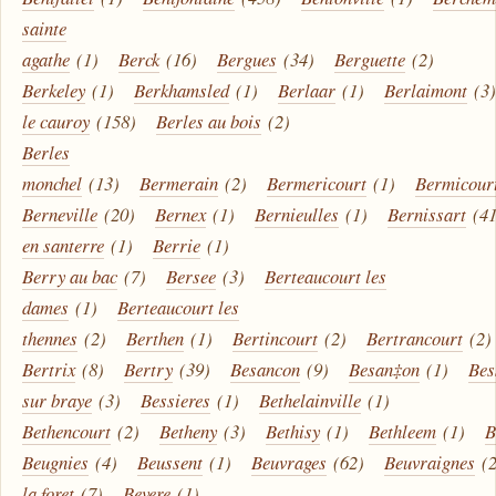
sainte
agathe
(1)
Berck
(16)
Bergues
(34)
Berguette
(2)
Berkeley
(1)
Berkhamsled
(1)
Berlaar
(1)
Berlaimont
(3
le cauroy
(158)
Berles au bois
(2)
Berles
monchel
(13)
Bermerain
(2)
Bermericourt
(1)
Bermicour
Berneville
(20)
Bernex
(1)
Bernieulles
(1)
Bernissart
(4
en santerre
(1)
Berrie
(1)
Berry au bac
(7)
Bersee
(3)
Berteaucourt les
dames
(1)
Berteaucourt les
thennes
(2)
Berthen
(1)
Bertincourt
(2)
Bertrancourt
(2)
Bertrix
(8)
Bertry
(39)
Besancon
(9)
Besan‡on
(1)
Bes
sur braye
(3)
Bessieres
(1)
Bethelainville
(1)
Bethencourt
(2)
Betheny
(3)
Bethisy
(1)
Bethleem
(1)
B
Beugnies
(4)
Beussent
(1)
Beuvrages
(62)
Beuvraignes
(
la foret
(7)
Bevere
(1)