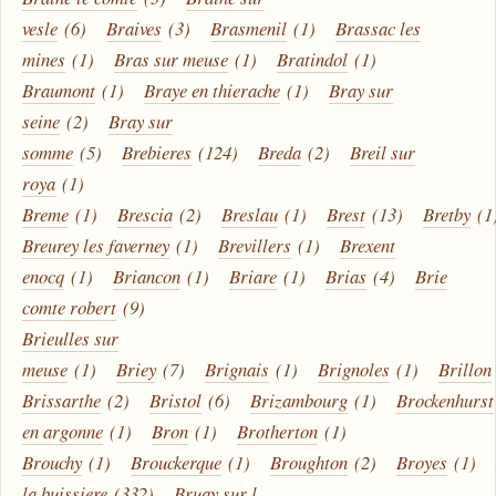
vesle
(6)
Braives
(3)
Brasmenil
(1)
Brassac les
mines
(1)
Bras sur meuse
(1)
Bratindol
(1)
Braumont
(1)
Braye en thierache
(1)
Bray sur
seine
(2)
Bray sur
somme
(5)
Brebieres
(124)
Breda
(2)
Breil sur
roya
(1)
Breme
(1)
Brescia
(2)
Breslau
(1)
Brest
(13)
Bretby
(1
Breurey les faverney
(1)
Brevillers
(1)
Brexent
enocq
(1)
Briancon
(1)
Briare
(1)
Brias
(4)
Brie
comte robert
(9)
Brieulles sur
meuse
(1)
Briey
(7)
Brignais
(1)
Brignoles
(1)
Brillon
Brissarthe
(2)
Bristol
(6)
Brizambourg
(1)
Brockenhurst
en argonne
(1)
Bron
(1)
Brotherton
(1)
Brouchy
(1)
Brouckerque
(1)
Broughton
(2)
Broyes
(1)
la buissiere
(332)
Bruay sur l