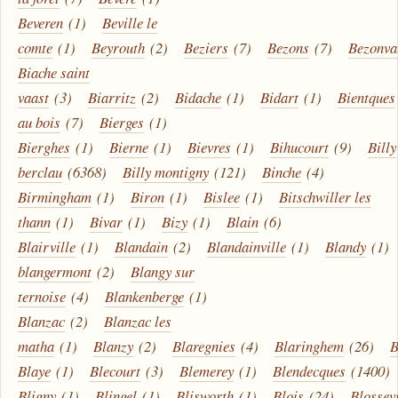
Beveren
(1)
Beville le
comte
(1)
Beyrouth
(2)
Beziers
(7)
Bezons
(7)
Bezonva
Biache saint
vaast
(3)
Biarritz
(2)
Bidache
(1)
Bidart
(1)
Bientques
au bois
(7)
Bierges
(1)
Bierghes
(1)
Bierne
(1)
Bievres
(1)
Bihucourt
(9)
Billy
berclau
(6368)
Billy montigny
(121)
Binche
(4)
Birmingham
(1)
Biron
(1)
Bislee
(1)
Bitschwiller les
thann
(1)
Bivar
(1)
Bizy
(1)
Blain
(6)
Blairville
(1)
Blandain
(2)
Blandainville
(1)
Blandy
(1)
blangermont
(2)
Blangy sur
ternoise
(4)
Blankenberge
(1)
Blanzac
(2)
Blanzac les
matha
(1)
Blanzy
(2)
Blaregnies
(4)
Blaringhem
(26)
B
Blaye
(1)
Blecourt
(3)
Blemerey
(1)
Blendecques
(1400)
Bligny
(1)
Blingel
(1)
Blisworth
(1)
Blois
(24)
Blossevi