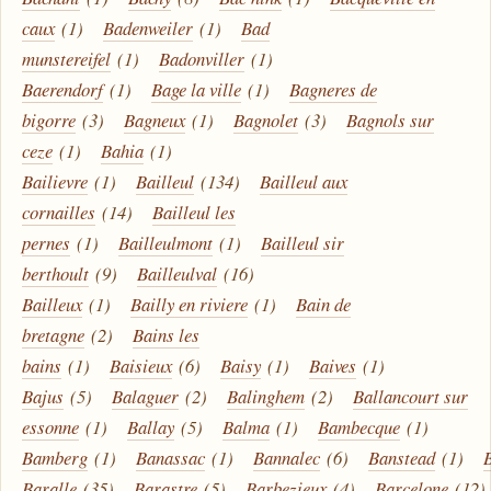
caux
(1)
Badenweiler
(1)
Bad
munstereifel
(1)
Badonviller
(1)
Baerendorf
(1)
Bage la ville
(1)
Bagneres de
bigorre
(3)
Bagneux
(1)
Bagnolet
(3)
Bagnols sur
ceze
(1)
Bahia
(1)
Bailievre
(1)
Bailleul
(134)
Bailleul aux
cornailles
(14)
Bailleul les
pernes
(1)
Bailleulmont
(1)
Bailleul sir
berthoult
(9)
Bailleulval
(16)
Bailleux
(1)
Bailly en riviere
(1)
Bain de
bretagne
(2)
Bains les
bains
(1)
Baisieux
(6)
Baisy
(1)
Baives
(1)
Bajus
(5)
Balaguer
(2)
Balinghem
(2)
Ballancourt sur
essonne
(1)
Ballay
(5)
Balma
(1)
Bambecque
(1)
Bamberg
(1)
Banassac
(1)
Bannalec
(6)
Banstead
(1)
Baralle
(35)
Barastre
(5)
Barbezieux
(4)
Barcelone
(12)