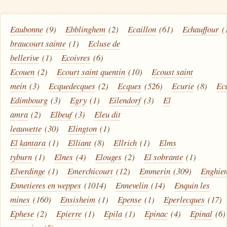
Eaubonne
(9)
Ebblinghem
(2)
Ecaillon
(61)
Echauffour
(
braucourt sainte
(1)
Ecluse de
bellerive
(1)
Ecoivres
(6)
Ecouen
(2)
Ecourt saint quentin
(10)
Ecoust saint
mein
(3)
Ecquedecques
(2)
Ecques
(526)
Ecurie
(8)
Ecu
Edimbourg
(3)
Egry
(1)
Eilendorf
(3)
El
amra
(2)
Elbeuf
(3)
Eleu dit
leauwette
(30)
Elington
(1)
El kantara
(1)
Elliant
(8)
Ellrich
(1)
Elms
tyburn
(1)
Elnes
(4)
Elouges
(2)
El sobrante
(1)
Elverdinge
(1)
Emerchicourt
(12)
Emmerin
(309)
Enghie
Ennetieres en weppes
(1014)
Ennevelin
(14)
Enquin les
mines
(160)
Ensisheim
(1)
Epense
(1)
Eperlecques
(17)
Ephese
(2)
Epierre
(1)
Epila
(1)
Epinac
(4)
Epinal
(6)