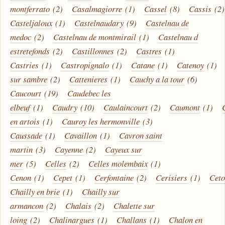
montferrato
(2)
Casalmagiorre
(1)
Cassel
(8)
Cassis
(2)
Casteljaloux
(1)
Castelnaudary
(9)
Castelnau de
medoc
(2)
Castelnau de montmirail
(1)
Castelnau d
estretefonds
(2)
Castillonnes
(2)
Castres
(1)
Castries
(1)
Castropignalo
(1)
Catane
(1)
Catenoy
(1)
sur sambre
(2)
Cattenieres
(1)
Cauchy a la tour
(6)
Caucourt
(19)
Caudebec les
elbeuf
(1)
Caudry
(10)
Caulaincourt
(2)
Caumont
(1)
en artois
(1)
Cauroy les hermonville
(3)
Caussade
(1)
Cavaillon
(1)
Cavron saint
martin
(3)
Cayenne
(2)
Cayeux sur
mer
(5)
Celles
(2)
Celles molembaix
(1)
Cenon
(1)
Cepet
(1)
Cerfontaine
(2)
Cerisiers
(1)
Cet
Chailly en brie
(1)
Chailly sur
armancon
(2)
Chalais
(2)
Chalette sur
loing
(2)
Chalinargues
(1)
Challans
(1)
Chalon en