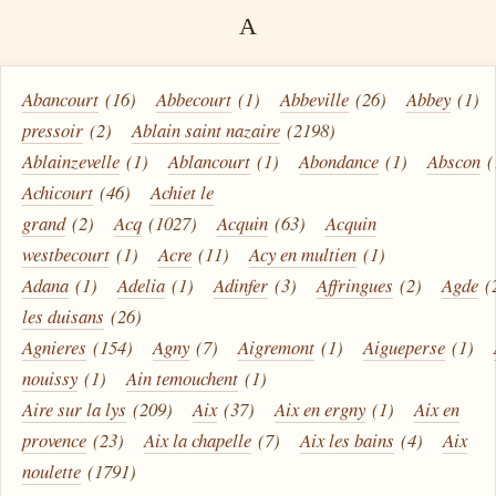
A
Abancourt
(16)
Abbecourt
(1)
Abbeville
(26)
Abbey
(1)
pressoir
(2)
Ablain saint nazaire
(2198)
Ablainzevelle
(1)
Ablancourt
(1)
Abondance
(1)
Abscon
(
Achicourt
(46)
Achiet le
grand
(2)
Acq
(1027)
Acquin
(63)
Acquin
westbecourt
(1)
Acre
(11)
Acy en multien
(1)
Adana
(1)
Adelia
(1)
Adinfer
(3)
Affringues
(2)
Agde
(
les duisans
(26)
Agnieres
(154)
Agny
(7)
Aigremont
(1)
Aigueperse
(1)
nouissy
(1)
Ain temouchent
(1)
Aire sur la lys
(209)
Aix
(37)
Aix en ergny
(1)
Aix en
provence
(23)
Aix la chapelle
(7)
Aix les bains
(4)
Aix
noulette
(1791)