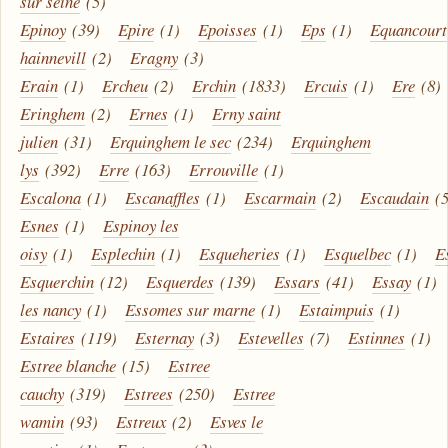
sur seine
(5)
Epinoy
(39)
Epire
(1)
Epoisses
(1)
Eps
(1)
Equancourt
hainnevill
(2)
Eragny
(3)
Erain
(1)
Ercheu
(2)
Erchin
(1833)
Ercuis
(1)
Ere
(8)
Eringhem
(2)
Ernes
(1)
Erny saint
julien
(31)
Erquinghem le sec
(234)
Erquinghem
lys
(392)
Erre
(163)
Errouville
(1)
Escalona
(1)
Escanaffles
(1)
Escarmain
(2)
Escaudain
(
Esnes
(1)
Espinoy les
oisy
(1)
Esplechin
(1)
Esqueheries
(1)
Esquelbec
(1)
E
Esquerchin
(12)
Esquerdes
(139)
Essars
(41)
Essay
(1)
les nancy
(1)
Essomes sur marne
(1)
Estaimpuis
(1)
Estaires
(119)
Esternay
(3)
Estevelles
(7)
Estinnes
(1)
Estree blanche
(15)
Estree
cauchy
(319)
Estrees
(250)
Estree
wamin
(93)
Estreux
(2)
Esves le