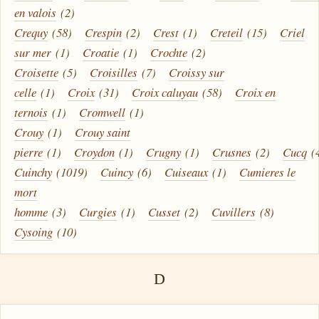
en valois
(2)
Crequy
(58)
Crespin
(2)
Crest
(1)
Creteil
(15)
Criel
sur mer
(1)
Croatie
(1)
Crochte
(2)
Croisette
(5)
Croisilles
(7)
Croissy sur
celle
(1)
Croix
(31)
Croix caluyau
(58)
Croix en
ternois
(1)
Cromwell
(1)
Crouy
(1)
Crouy saint
pierre
(1)
Croydon
(1)
Crugny
(1)
Crusnes
(2)
Cucq
(
Cuinchy
(1019)
Cuincy
(6)
Cuiseaux
(1)
Cumieres le
mort
homme
(3)
Curgies
(1)
Cusset
(2)
Cuvillers
(8)
Cysoing
(10)
D