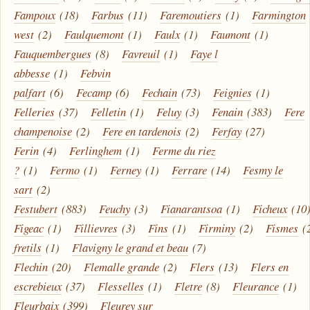
Fampoux
(18)
Farbus
(11)
Faremoutiers
(1)
Farmington
west
(2)
Faulquemont
(1)
Faulx
(1)
Faumont
(1)
Fauquembergues
(8)
Favreuil
(1)
Faye l
abbesse
(1)
Febvin
palfart
(6)
Fecamp
(6)
Fechain
(73)
Feignies
(1)
Felleries
(37)
Felletin
(1)
Feluy
(3)
Fenain
(383)
Fere
champenoise
(2)
Fere en tardenois
(2)
Ferfay
(27)
Ferin
(4)
Ferlinghem
(1)
Ferme du riez
?
(1)
Fermo
(1)
Ferney
(1)
Ferrare
(14)
Fesmy le
sart
(2)
Festubert
(883)
Feuchy
(3)
Fianarantsoa
(1)
Ficheux
(10
Figeac
(1)
Fillievres
(3)
Fins
(1)
Firminy
(2)
Fismes
(
fretils
(1)
Flavigny le grand et beau
(7)
Flechin
(20)
Flemalle grande
(2)
Flers
(13)
Flers en
escrebieux
(37)
Flesselles
(1)
Fletre
(8)
Fleurance
(1)
Fleurbaix
(399)
Fleurey sur