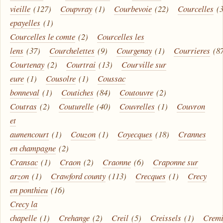
vieille
(127)
Coupvray
(1)
Courbevoie
(22)
Courcelles
(
epayelles
(1)
Courcelles le comte
(2)
Courcelles les
lens
(37)
Courchelettes
(9)
Courgenay
(1)
Courrieres
(8
Courtenay
(2)
Courtrai
(13)
Courville sur
eure
(1)
Cousolre
(1)
Coussac
bonneval
(1)
Coutiches
(84)
Coutouvre
(2)
Coutras
(2)
Couturelle
(40)
Couvrelles
(1)
Couvron
et
aumencourt
(1)
Couzon
(1)
Coyecques
(18)
Crannes
en champagne
(2)
Cransac
(1)
Craon
(2)
Craonne
(6)
Craponne sur
arzon
(1)
Crawford county
(113)
Crecques
(1)
Crecy
en ponthieu
(16)
Crecy la
chapelle
(1)
Crehange
(2)
Creil
(5)
Creissels
(1)
Crem