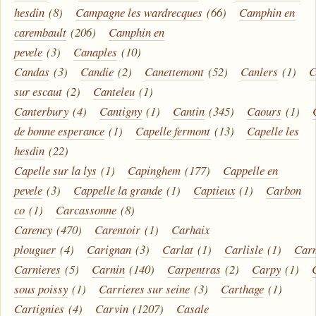
hesdin
(8)
Campagne les wardrecques
(66)
Camphin en
carembault
(206)
Camphin en
pevele
(3)
Canaples
(10)
Candas
(3)
Candie
(2)
Canettemont
(52)
Canlers
(1)
C
sur escaut
(2)
Canteleu
(1)
Canterbury
(4)
Cantigny
(1)
Cantin
(345)
Caours
(1)
de bonne esperance
(1)
Capelle fermont
(13)
Capelle les
hesdin
(22)
Capelle sur la lys
(1)
Capinghem
(177)
Cappelle en
pevele
(3)
Cappelle la grande
(1)
Captieux
(1)
Carbon
co
(1)
Carcassonne
(8)
Carency
(470)
Carentoir
(1)
Carhaix
plouguer
(4)
Carignan
(3)
Carlat
(1)
Carlisle
(1)
Car
Carnieres
(5)
Carnin
(140)
Carpentras
(2)
Carpy
(1)
sous poissy
(1)
Carrieres sur seine
(3)
Carthage
(1)
Cartignies
(4)
Carvin
(1207)
Casale