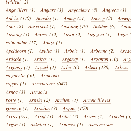
bailleul
(2)
Angevillers
(1)
Anglure
(1)
Angouleme
(8)
Angreau
(1)
Aniche
(170)
Annaba
(1)
Annay
(51)
Annecy
(3)
Anneq
Anor
(2)
Anseroeul
(1)
Anstaing
(19)
Antibes
(6)
Anti
Anvaing
(1)
Anvers
(12)
Anvin
(2)
Anzegem
(1)
Anzin
saint aubin
(27)
Aouze
(1)
Apeldoorn
(1)
Apulia
(1)
Arbois
(1)
Arbonne
(2)
Arca
Ardooie
(1)
Ardres
(11)
Argancy
(1)
Argentan
(10)
Arg
Argonay
(1)
Arguel
(1)
Arles
(6)
Arleux
(188)
Arleux
en gohelle
(30)
Armbouts
cappel
(1)
Armentieres
(647)
Arnac
(1)
Arnac la
poste
(1)
Arneke
(2)
Arnhem
(1)
Arnouville les
gonesse
(1)
Arpajon
(2)
Arques
(160)
Arras
(641)
Arsuf
(1)
Arthel
(2)
Artres
(2)
Arundel
(3
Arzon
(1)
Askalon
(1)
Asnieres
(1)
Asnieres sur