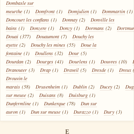
Dombasle sur
meurthe
(1)
Domfront
(1)
Domjulien
(1)
Dommartin
(1)
Doncourt les conflans
(1)
Donnay
(2)
Donville les
bains
(1)
Donzere
(1)
Donzy
(1)
Dormans
(2)
Dortmu
Douai
(377)
Douaumont
(7)
Douchy les
ayette
(2)
Douchy les mines
(55)
Doue la
fontaine
(1)
Doullens
(32)
Dour
(5)
Dourdan
(2)
Dourges
(41)
Dourlens
(1)
Douvres
(10)
Dranouter
(3)
Drap
(1)
Draveil
(5)
Dresde
(1)
Dreux
Drouvin le
marais
(58)
Drusenheim
(1)
Dublin
(2)
Ducey
(2)
Dug
sur meuse
(2)
Duisans
(8)
Duisburg
(1)
Dunfermline
(1)
Dunkerque
(78)
Dun sur
auron
(1)
Dun sur meuse
(1)
Durazzo
(1)
Dury
(3)
E