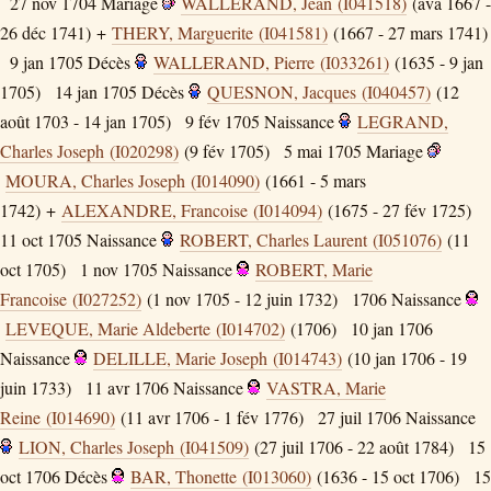
27 nov 1704
Mariage
WALLERAND, Jean (I041518)
(ava 1667 -
26 déc 1741) +
THERY, Marguerite (I041581)
(1667 - 27 mars 1741)
9 jan 1705
Décès
WALLERAND, Pierre (I033261)
(1635 - 9 jan
1705)
14 jan 1705
Décès
QUESNON, Jacques (I040457)
(12
août 1703 - 14 jan 1705)
9 fév 1705
Naissance
LEGRAND,
Charles Joseph (I020298)
(9 fév 1705)
5 mai 1705
Mariage
MOURA, Charles Joseph (I014090)
(1661 - 5 mars
1742) +
ALEXANDRE, Francoise (I014094)
(1675 - 27 fév 1725)
11 oct 1705
Naissance
ROBERT, Charles Laurent (I051076)
(11
oct 1705)
1 nov 1705
Naissance
ROBERT, Marie
Francoise (I027252)
(1 nov 1705 - 12 juin 1732)
1706
Naissance
LEVEQUE, Marie Aldeberte (I014702)
(1706)
10 jan 1706
Naissance
DELILLE, Marie Joseph (I014743)
(10 jan 1706 - 19
juin 1733)
11 avr 1706
Naissance
VASTRA, Marie
Reine (I014690)
(11 avr 1706 - 1 fév 1776)
27 juil 1706
Naissance
LION, Charles Joseph (I041509)
(27 juil 1706 - 22 août 1784)
15
oct 1706
Décès
BAR, Thonette (I013060)
(1636 - 15 oct 1706)
15