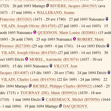
1723)
26 juil 1693
Mariage
RIVIERE, Jacques (I041503)
(ava
1671 - 17 mai 1694) +
WALLERAND, Jeanne
Francoise (I033263)
(1671 - 29 avr 1740)
27 juil 1693
Naissance
VILAIN, Joseph Olivier (I014705)
(27 juil 1693 - 14 oct 1693)
15
août 1693
Naissance
QUESNON, Marie Louise (I020881)
(15 août
1693 - 26 août 1769)
25 sep 1693
Naissance
ROBERT, Marie
Florence (I027200)
(25 sep 1693 - 6 jan 1741)
14 oct 1693
Décès
VILAIN, Joseph Olivier (I014705)
(27 juil 1693 - 14 oct 1693)
30
oct 1693
Décès
MOREL, Antoinette (I013074)
(1657 - 30 oct
1693)
15 déc 1693
Naissance
VILCOT, Jean
Jacques (I014087)
(15 déc 1693 - 20 avr 1746)
24 jan 1694
Décès
VILAIN, Charles Louis (I014704)
(22 fév 1691 - 24 jan 1694)
22
fév 1694
Mariage
RICHEZ, Philippe Charles (I050922)
(1665 - 25
déc 1715) +
TOURNAY (DE), Marie (I050924)
(1670 - 18 nov
1710)
1 mai 1694
Décès
CAREMIAUX, Michel (I070956)
(1644
- 1 mai 1694)
19 juin 1694
Mariage
DACQUIGNY,