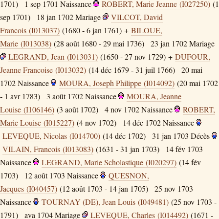
1701)
1 sep 1701
Naissance
ROBERT, Marie Jeanne (I027250)
(1
sep 1701)
18 jan 1702
Mariage
VILCOT, David
Francois (I013037)
(1680 - 6 jan 1761) +
BILOUE,
Marie (I013038)
(28 août 1680 - 29 mai 1736)
23 jan 1702
Mariage
LEGRAND, Jean (I013031)
(1650 - 27 nov 1729) +
DUFOUR,
Jeanne Francoise (I013032)
(14 déc 1679 - 31 juil 1766)
20 mai
1702
Naissance
MOURA, Joseph Philippe (I014092)
(20 mai 1702
- 1 avr 1783)
3 août 1702
Naissance
MOURA, Jeanne
Louise (I106146)
(3 août 1702)
4 nov 1702
Naissance
ROBERT,
Marie Louise (I015227)
(4 nov 1702)
14 déc 1702
Naissance
LEVEQUE, Nicolas (I014700)
(14 déc 1702)
31 jan 1703
Décès
VILAIN, Francois (I013083)
(1631 - 31 jan 1703)
14 fév 1703
Naissance
LEGRAND, Marie Scholastique (I020297)
(14 fév
1703)
12 août 1703
Naissance
QUESNON,
Jacques (I040457)
(12 août 1703 - 14 jan 1705)
25 nov 1703
Naissance
TOURNAY (DE), Jean Louis (I049481)
(25 nov 1703 -
1791)
ava 1704
Mariage
LEVEQUE, Charles (I014492)
(1671 -