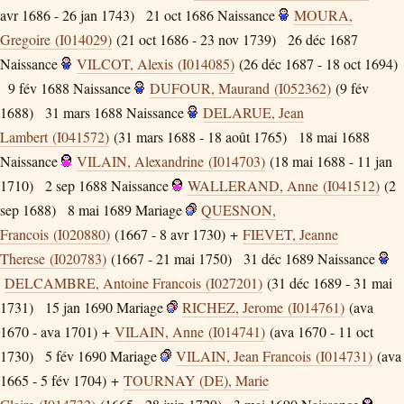
avr 1686 - 26 jan 1743)
21 oct 1686
Naissance
MOURA,
Gregoire (I014029)
(21 oct 1686 - 23 nov 1739)
26 déc 1687
Naissance
VILCOT, Alexis (I014085)
(26 déc 1687 - 18 oct 1694)
9 fév 1688
Naissance
DUFOUR, Maurand (I052362)
(9 fév
1688)
31 mars 1688
Naissance
DELARUE, Jean
Lambert (I041572)
(31 mars 1688 - 18 août 1765)
18 mai 1688
Naissance
VILAIN, Alexandrine (I014703)
(18 mai 1688 - 11 jan
1710)
2 sep 1688
Naissance
WALLERAND, Anne (I041512)
(2
sep 1688)
8 mai 1689
Mariage
QUESNON,
Francois (I020880)
(1667 - 8 avr 1730) +
FIEVET, Jeanne
Therese (I020783)
(1667 - 21 mai 1750)
31 déc 1689
Naissance
DELCAMBRE, Antoine Francois (I027201)
(31 déc 1689 - 31 mai
1731)
15 jan 1690
Mariage
RICHEZ, Jerome (I014761)
(ava
1670 - ava 1701) +
VILAIN, Anne (I014741)
(ava 1670 - 11 oct
1730)
5 fév 1690
Mariage
VILAIN, Jean Francois (I014731)
(ava
1665 - 5 fév 1704) +
TOURNAY (DE), Marie