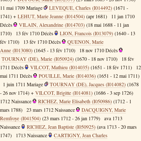
11 mai 1709
Mariage
LEVEQUE, Charles (I014492)
(1671 -
1741) +
LEHUT, Marie Jeanne (I014504)
(apr 1681)
11 jan 1710
Décès
VILAIN, Alexandrine (I014703)
(18 mai 1688 - 11 jan
1710)
13 fév 1710
Décès
LION, Francois (I013079)
(1640 - 13
fév 1710)
13 fév 1710
Décès
QUENON, Marie
Anne (I013080)
(1645 - 13 fév 1710)
18 nov 1710
Décès
TOURNAY (DE), Marie (I050924)
(1670 - 18 nov 1710)
18 fév
1711
Décès
VILCOT, Mathieu (I014035)
(1651 - 18 fév 1711)
12
mai 1711
Décès
POUILLE, Marie (I014036)
(1651 - 12 mai 1711)
1 juin 1711
Mariage
TOURNAY (DE), Jacques (I014082)
(1678
- 26 nov 1714) +
VILCOT, Brigitte (I014081)
(1686 - 3 sep 1726)
1712
Naissance
RICHEZ, Marie Elisabeth (I050986)
(1712 - 1
mars 1788)
23 mars 1712
Naissance
DACQUIGNY, Marie
Remfroye (I041504)
(23 mars 1712 - 26 jan 1779)
ava 1713
Naissance
RICHEZ, Jean Baptiste (I050925)
(ava 1713 - 20 mars
1747)
1713
Naissance
CARTIGNY, Jean Charles