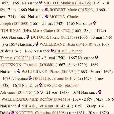
1857)
1651
Naissance
VILCOT, Mathieu (I014035)
(1651 - 18
fév 1711)
1660
Naissance
ROBERT, Marie (I015223)
(1660 - 1
avr 1734)
1661
Naissance
MOURA, Charles
Joseph (I014090)
(1661 - 5 mars 1742)
1665
Naissance
TOURNAY (DE), Marie Claire (I014732)
(1665 - 28 juin 1729)
1666
Naissance
DUFOUR, Pierre (I052359)
(1666 - 13 mai 1745)
ava 1667
Naissance
WALLERAND, Jean (I041518)
(ava 1667 -
26 déc 1741)
1667
Naissance
FIEVET, Jeanne
Therese (I020783)
(1667 - 21 mai 1750)
1667
Naissance
QUESNON, Francois (I020880)
(1667 - 8 avr 1730)
1669
Naissance
WALLERAND, Pierre (I041571)
(1669 - 30 août 1692)
1673
Naissance
DELILLE, Jerome (I014742)
(1673 - 1 nov
1735)
1673
Naissance
DESUCRE, Elisabeth
Adrienne (I014715)
(1673 - 21 août 1747)
1674
Naissance
WALLERAND, Marie Renfroy (I041516)
(1674 - 2 fév 1742)
1675
Naissance
VILAIN, Toussaint (I014714)
(1675)
30 sep 1676
Décès
NORTIER, Catherine (I013084)
(apr 1631 - 30 sep 1676)