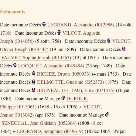
Évènements
Date inconnue
Décès
LEGRAND, Alexandre (I012986)
(14 août
1716)
Date inconnue
Décès
VILCOT, Augustin
Joseph (I014056)
(5 août 1758)
Date inconnue
Décès
VILCOT,
Olivier Joseph (I014442)
(19 juil 1809)
Date inconnue
Décès
FAUVET, Sophie Joseph (I014563)
(19 juil 1801)
Date inconnue
Décès
LOCQUET, Alexandre (I049484)
(23 sep 1749)
Date
inconnue
Décès
RICHEZ, Druon (I050933)
(4 mars 1783)
Date
inconnue
Décès
DELMOTTE, Onesime (I052372)
(1875)
Date
inconnue
Décès
BRUNEAU (EL, IAU), Elise (I071475)
(16 jan
1840)
Date inconnue
Mariage
DUFOUR,
Philippe (I013061)
(1638 - 15 oct 1706) +
VILCOT,
Jeanne (I013062)
(apr 1638)
Date inconnue
Mariage
SENECHAL, Jean Ghislain (I052364)
(1808 - 8 oct
1864) +
LEGRAND, Seraphine (I049619)
(18 déc 1805 - 29 jan