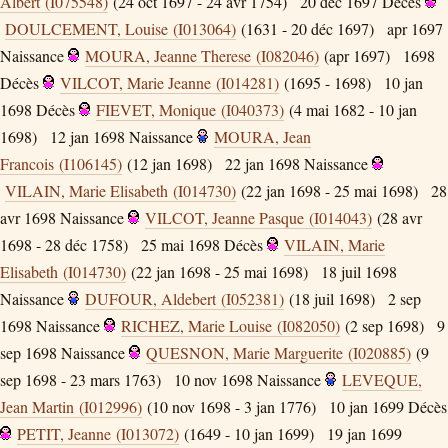
Albert (I075548)
(24 oct 1697 - 24 avr 1754)
20 déc 1697
Décès
DOULCEMENT, Louise (I013064)
(1631 - 20 déc 1697)
apr 1697
Naissance
MOURA, Jeanne Therese (I082046)
(apr 1697)
1698
Décès
VILCOT, Marie Jeanne (I014281)
(1695 - 1698)
10 jan
1698
Décès
FIEVET, Monique (I040373)
(4 mai 1682 - 10 jan
1698)
12 jan 1698
Naissance
MOURA, Jean
Francois (I106145)
(12 jan 1698)
22 jan 1698
Naissance
VILAIN, Marie Elisabeth (I014730)
(22 jan 1698 - 25 mai 1698)
28
avr 1698
Naissance
VILCOT, Jeanne Pasque (I014043)
(28 avr
1698 - 28 déc 1758)
25 mai 1698
Décès
VILAIN, Marie
Elisabeth (I014730)
(22 jan 1698 - 25 mai 1698)
18 juil 1698
Naissance
DUFOUR, Aldebert (I052381)
(18 juil 1698)
2 sep
1698
Naissance
RICHEZ, Marie Louise (I082050)
(2 sep 1698)
9
sep 1698
Naissance
QUESNON, Marie Marguerite (I020885)
(9
sep 1698 - 23 mars 1763)
10 nov 1698
Naissance
LEVEQUE,
Jean Martin (I012996)
(10 nov 1698 - 3 jan 1776)
10 jan 1699
Décès
PETIT, Jeanne (I013072)
(1649 - 10 jan 1699)
19 jan 1699