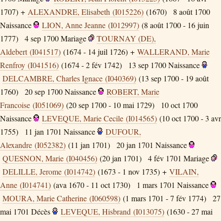
1707) +
ALEXANDRE, Elisabeth (I015226)
(1670)
8 août 1700
Naissance
LION, Anne Jeanne (I012997)
(8 août 1700 - 16 juin
1777)
4 sep 1700
Mariage
TOURNAY (DE),
Aldebert (I041517)
(1674 - 14 juil 1726) +
WALLERAND, Marie
Renfroy (I041516)
(1674 - 2 fév 1742)
13 sep 1700
Naissance
DELCAMBRE, Charles Ignace (I040369)
(13 sep 1700 - 19 août
1760)
20 sep 1700
Naissance
ROBERT, Marie
Francoise (I051069)
(20 sep 1700 - 10 mai 1729)
10 oct 1700
Naissance
LEVEQUE, Marie Cecile (I014565)
(10 oct 1700 - 3 avr
1755)
11 jan 1701
Naissance
DUFOUR,
Alexandre (I052382)
(11 jan 1701)
20 jan 1701
Naissance
QUESNON, Marie (I040456)
(20 jan 1701)
4 fév 1701
Mariage
DELILLE, Jerome (I014742)
(1673 - 1 nov 1735) +
VILAIN,
Anne (I014741)
(ava 1670 - 11 oct 1730)
1 mars 1701
Naissance
MOURA, Marie Catherine (I060598)
(1 mars 1701 - 7 fév 1774)
27
mai 1701
Décès
LEVEQUE, Hisbrand (I013075)
(1630 - 27 mai