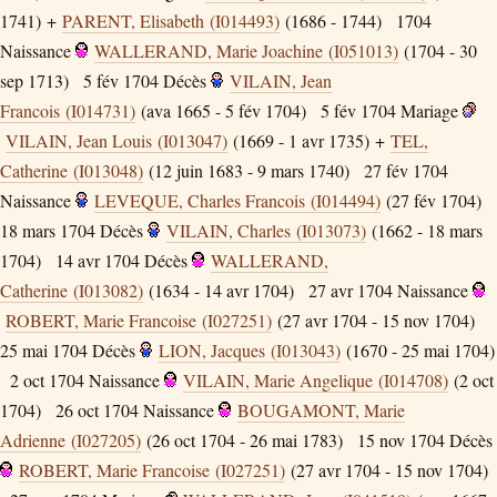
1741) +
PARENT, Elisabeth (I014493)
(1686 - 1744)
1704
Naissance
WALLERAND, Marie Joachine (I051013)
(1704 - 30
sep 1713)
5 fév 1704
Décès
VILAIN, Jean
Francois (I014731)
(ava 1665 - 5 fév 1704)
5 fév 1704
Mariage
VILAIN, Jean Louis (I013047)
(1669 - 1 avr 1735) +
TEL,
Catherine (I013048)
(12 juin 1683 - 9 mars 1740)
27 fév 1704
Naissance
LEVEQUE, Charles Francois (I014494)
(27 fév 1704)
18 mars 1704
Décès
VILAIN, Charles (I013073)
(1662 - 18 mars
1704)
14 avr 1704
Décès
WALLERAND,
Catherine (I013082)
(1634 - 14 avr 1704)
27 avr 1704
Naissance
ROBERT, Marie Francoise (I027251)
(27 avr 1704 - 15 nov 1704)
25 mai 1704
Décès
LION, Jacques (I013043)
(1670 - 25 mai 1704)
2 oct 1704
Naissance
VILAIN, Marie Angelique (I014708)
(2 oct
1704)
26 oct 1704
Naissance
BOUGAMONT, Marie
Adrienne (I027205)
(26 oct 1704 - 26 mai 1783)
15 nov 1704
Décès
ROBERT, Marie Francoise (I027251)
(27 avr 1704 - 15 nov 1704)