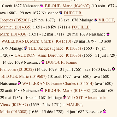
10 août 1677
Naissance
BILOUE, Marie (I049607)
(10 août 1677 -
ava 1680)
29 nov 1677
Naissance
DUFOUR,
Jacques (I052361)
(29 nov 1677)
13 avr 1678
Mariage
VILCOT,
Mathieu (I014035)
(1651 - 18 fév 1711) +
POUILLE,
Marie (I014036)
(1651 - 12 mai 1711)
28 mai 1679
Naissance
WALLERAND, Marie Charles (I041510)
(28 mai 1679)
13 août
1679
Mariage
TEL, Jacques Ignace (I013085)
(1660 - 19 jan
1720) +
CAUDRON, Anne Dorothee (I013086)
(1655 - 31 juil 1729)
14 déc 1679
Naissance
DUFOUR, Jeanne
Francoise (I013032)
(14 déc 1679 - 31 juil 1766)
ava 1680
Décès
BILOUE, Marie (I049607)
(10 août 1677 - ava 1680)
ava 1680
Naissance
WALLERAND, Jeanne Charles (I041514)
(ava 1680)
28 août 1680
Naissance
BILOUE, Marie (I013038)
(28 août 1680 -
29 mai 1736)
10 août 1681
Mariage
VILCOT, Alexandre le
Vieux (I013087)
(1659 - 2 fév 1731) +
MALIET,
Marie (I013088)
(1656 - 15 déc 1728)
4 jan 1682
Naissance