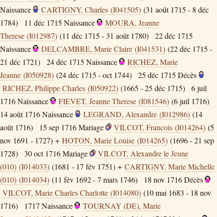
Naissance
CARTIGNY, Charles (I041505)
(31 août 1715 - 8 déc
1784)
11 déc 1715
Naissance
MOURA, Jeanne
Therese (I012987)
(11 déc 1715 - 31 août 1780)
22 déc 1715
Naissance
DELCAMBRE, Marie Claire (I041531)
(22 déc 1715 -
21 déc 1721)
24 déc 1715
Naissance
RICHEZ, Marie
Jeanne (I050928)
(24 déc 1715 - oct 1744)
25 déc 1715
Décès
RICHEZ, Philippe Charles (I050922)
(1665 - 25 déc 1715)
6 juil
1716
Naissance
FIEVET, Jeanne Therese (I081546)
(6 juil 1716)
14 août 1716
Naissance
LEGRAND, Alexandre (I012986)
(14
août 1716)
15 sep 1716
Mariage
VILCOT, Francois (I014264)
(5
nov 1691 - 1727) +
HOTON, Marie Louise (I014265)
(1696 - 21 sep
1728)
30 oct 1716
Mariage
VILCOT, Alexandre le Jeune
(010) (I014033)
(1681 - 17 fév 1751) +
CARTIGNY, Marie Michelle
(010) (I014034)
(11 fév 1692 - 7 mars 1746)
18 nov 1716
Décès
VILCOT, Marie Charles Charlotte (I014080)
(10 mai 1683 - 18 nov
1716)
1717
Naissance
TOURNAY (DE), Marie