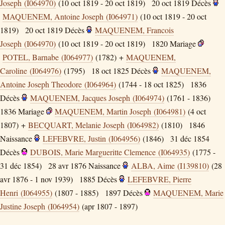
Joseph (I064970)
(10 oct 1819 - 20 oct 1819)
20 oct 1819
Décès
MAQUENEM, Antoine Joseph (I064971)
(10 oct 1819 - 20 oct
1819)
20 oct 1819
Décès
MAQUENEM, Francois
Joseph (I064970)
(10 oct 1819 - 20 oct 1819)
1820
Mariage
POTEL, Barnabe (I064977)
(1782) +
MAQUENEM,
Caroline (I064976)
(1795)
18 oct 1825
Décès
MAQUENEM,
Antoine Joseph Theodore (I064964)
(1744 - 18 oct 1825)
1836
Décès
MAQUENEM, Jacques Joseph (I064974)
(1761 - 1836)
1836
Mariage
MAQUENEM, Martin Joseph (I064981)
(4 oct
1807) +
BECQUART, Melanie Joseph (I064982)
(1810)
1846
Naissance
LEFEBVRE, Justin (I064956)
(1846)
31 déc 1854
Décès
DUBOIS, Marie Margueritte Clemence (I064935)
(1775 -
31 déc 1854)
28 avr 1876
Naissance
ALBA, Aime (I139810)
(28
avr 1876 - 1 nov 1939)
1885
Décès
LEFEBVRE, Pierre
Henri (I064955)
(1807 - 1885)
1897
Décès
MAQUENEM, Marie
Justine Joseph (I064954)
(apr 1807 - 1897)