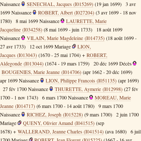
Naissance
SENECHAL, Jacques (I015269)
(19 jan 1699)
3 avr
1699
Naissance
ROBERT, Albert (I027204)
(3 avr 1699 - 18 nov
1780)
8 mai 1699
Naissance
LAURETTE, Marie
Jacqueline (I034258)
(8 mai 1699 - juin 1733)
18 août 1699
Naissance
VILAIN, Marie Magdeleine (I014735)
(18 août 1699 -
27 avr 1733)
12 oct 1699
Mariage
LION,
Jacques (I013043)
(1670 - 25 mai 1704) +
ROBERT,
Aldegonde (I013044)
(1674 - 19 mars 1759)
20 déc 1699
Décès
BOUGENIES, Marie Jeanne (I014706)
(apr 1662 - 20 déc 1699)
apr 1699
Naissance
LION, Philippe Francois (I051135)
(apr 1699)
27 fév 1700
Naissance
THURETTE, Aymerie (I012998)
(27 fév
1700 - 1 nov 1743)
6 mars 1700
Naissance
MOREAU, Marie
Jeanne (I014717)
(6 mars 1700 - 14 août 1780)
9 mars 1700
Naissance
RICHEZ, Joseph (I015228)
(9 mars 1700)
2 juin 1700
Mariage
QUENY, Olivier Amand (I041515)
(sep
1678) +
WALLERAND, Jeanne Charles (I041514)
(ava 1680)
6 juil
1700
Mariage
ROBERT, Jean Florent (I015225)
(1667 - 16 avr