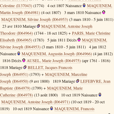
Celestine (I137043)
(1774)
4 oct 1807
Naissance
MAQUENEM,
Martin Joseph (I064981)
(4 oct 1807)
3 mars 1810
Naissance
MAQUENEM, Silvine Joseph (I064953)
(3 mars 1810 - 5 juin 1811)
23 avr 1810
Mariage
MAQUENEM, Antoine Joseph
Theodore (I064964)
(1744 - 18 oct 1825) +
PARIS, Marie Christine
Elisabeth (I064965)
(1783)
5 juin 1811
Décès
MAQUENEM,
Silvine Joseph (I064953)
(3 mars 1810 - 5 juin 1811)
4 jan 1812
Naissance
MAQUENEM, Augustin Joseph (I064966)
(4 jan 1812)
1816
Décès
AUSEL, Marie Joseph (I064975)
(apr 1761 - 1816)
1818
Mariage
BELLET, Jacques Francois
Joseph (I064951)
(1793) +
MAQUENEM, Marceline
Joseph (I064950)
(9 avr 1800)
1819
Mariage
LEFEBVRE, Jean
Baptiste (I064979)
(1799) +
MAQUENEM, Marie
Catherine (I064978)
(13 août 1800)
10 oct 1819
Naissance
MAQUENEM, Antoine Joseph (I064971)
(10 oct 1819 - 20 oct
1819)
10 oct 1819
Naissance
MAQUENEM, Francois