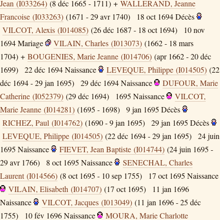
Jean (I033264)
(8 déc 1665 - 1711) +
WALLERAND, Jeanne
Francoise (I033263)
(1671 - 29 avr 1740)
18 oct 1694
Décès
VILCOT, Alexis (I014085)
(26 déc 1687 - 18 oct 1694)
10 nov
1694
Mariage
VILAIN, Charles (I013073)
(1662 - 18 mars
1704) +
BOUGENIES, Marie Jeanne (I014706)
(apr 1662 - 20 déc
1699)
22 déc 1694
Naissance
LEVEQUE, Philippe (I014505)
(22
déc 1694 - 29 jan 1695)
29 déc 1694
Naissance
DUFOUR, Marie
Catherine (I052379)
(29 déc 1694)
1695
Naissance
VILCOT,
Marie Jeanne (I014281)
(1695 - 1698)
9 jan 1695
Décès
RICHEZ, Paul (I014762)
(1690 - 9 jan 1695)
29 jan 1695
Décès
LEVEQUE, Philippe (I014505)
(22 déc 1694 - 29 jan 1695)
24 juin
1695
Naissance
FIEVET, Jean Baptiste (I014744)
(24 juin 1695 -
29 avr 1766)
8 oct 1695
Naissance
SENECHAL, Charles
Laurent (I014566)
(8 oct 1695 - 10 sep 1755)
17 oct 1695
Naissance
VILAIN, Elisabeth (I014707)
(17 oct 1695)
11 jan 1696
Naissance
VILCOT, Jacques (I013049)
(11 jan 1696 - 25 déc
1755)
10 fév 1696
Naissance
MOURA, Marie Charlotte