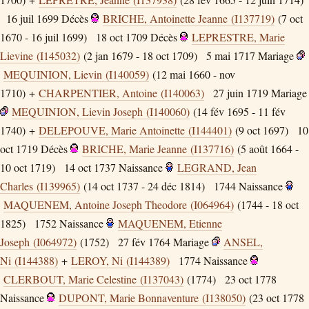
16 juil 1699
Décès
BRICHE, Antoinette Jeanne (I137719)
(7 oct
1670 - 16 juil 1699)
18 oct 1709
Décès
LEPRESTRE, Marie
Lievine (I145032)
(2 jan 1679 - 18 oct 1709)
5 mai 1717
Mariage
MEQUINION, Lievin (I140059)
(12 mai 1660 - nov
1710) +
CHARPENTIER, Antoine (I140063)
27 juin 1719
Mariage
MEQUINION, Lievin Joseph (I140060)
(14 fév 1695 - 11 fév
1740) +
DELEPOUVE, Marie Antoinette (I144401)
(9 oct 1697)
10
oct 1719
Décès
BRICHE, Marie Jeanne (I137716)
(5 août 1664 -
10 oct 1719)
14 oct 1737
Naissance
LEGRAND, Jean
Charles (I139965)
(14 oct 1737 - 24 déc 1814)
1744
Naissance
MAQUENEM, Antoine Joseph Theodore (I064964)
(1744 - 18 oct
1825)
1752
Naissance
MAQUENEM, Etienne
Joseph (I064972)
(1752)
27 fév 1764
Mariage
ANSEL,
Ni (I144388)
+
LEROY, Ni (I144389)
1774
Naissance
CLERBOUT, Marie Celestine (I137043)
(1774)
23 oct 1778
Naissance
DUPONT, Marie Bonnaventure (I138050)
(23 oct 1778