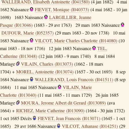
WALLERAND, Elisabeth Antoinette (I041580)
(4 jan 1682)
4 mai
1682
Naissance
FIEVET, Monique (I040373)
(4 mai 1682 - 10 jan
1698)
1683
Naissance
LARGILLIER, Jeanne
Pasque (I013046)
(1683 - 29 avr 1763)
29 mars 1683
Naissance
DUFOUR, Marie (I052357)
(29 mars 1683 - 20 nov 1738)
10 mai
1683
Naissance
VILCOT, Marie Charles Charlotte (I014080)
(10
mai 1683 - 18 nov 1716)
12 juin 1683
Naissance
TEL,
Catherine (I013048)
(12 juin 1683 - 9 mars 1740)
8 mai 1684
Mariage
VILAIN, Charles (I013073)
(1662 - 18 mars
1704) +
MOREL, Antoinette (I013074)
(1657 - 30 oct 1693)
8 sep
1684
Naissance
WALLERAND, Louis Francois (I041511)
(8 sep
1684)
11 mai 1685
Naissance
VILAIN, Marie
Charlotte (I013040)
(11 mai 1685 - 11 mars 1729)
26 juin 1685
Mariage
MOURA, Jerome Albert dit Gerard (I013089)
(ava
1664) +
RICHEZ, Marie Catherine (I013090)
(1664 - 30 juin 1732)
1 oct 1685
Décès
FIEVET, Jean Francois (I013071)
(1645 - 1 oct
1685)
29 avr 1686
Naissance
VILCOT, Athanase (I014251)
(29