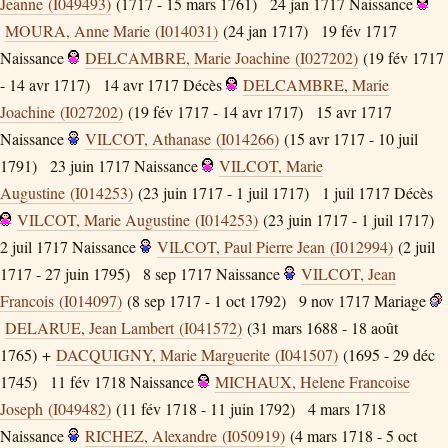
Jeanne (I049493)
(1717 - 15 mars 1761)
24 jan 1717
Naissance
MOURA, Anne Marie (I014031)
(24 jan 1717)
19 fév 1717
Naissance
DELCAMBRE, Marie Joachine (I027202)
(19 fév 1717
- 14 avr 1717)
14 avr 1717
Décès
DELCAMBRE, Marie
Joachine (I027202)
(19 fév 1717 - 14 avr 1717)
15 avr 1717
Naissance
VILCOT, Athanase (I014266)
(15 avr 1717 - 10 juil
1791)
23 juin 1717
Naissance
VILCOT, Marie
Augustine (I014253)
(23 juin 1717 - 1 juil 1717)
1 juil 1717
Décès
VILCOT, Marie Augustine (I014253)
(23 juin 1717 - 1 juil 1717)
2 juil 1717
Naissance
VILCOT, Paul Pierre Jean (I012994)
(2 juil
1717 - 27 juin 1795)
8 sep 1717
Naissance
VILCOT, Jean
Francois (I014097)
(8 sep 1717 - 1 oct 1792)
9 nov 1717
Mariage
DELARUE, Jean Lambert (I041572)
(31 mars 1688 - 18 août
1765) +
DACQUIGNY, Marie Marguerite (I041507)
(1695 - 29 déc
1745)
11 fév 1718
Naissance
MICHAUX, Helene Francoise
Joseph (I049482)
(11 fév 1718 - 11 juin 1792)
4 mars 1718
Naissance
RICHEZ, Alexandre (I050919)
(4 mars 1718 - 5 oct