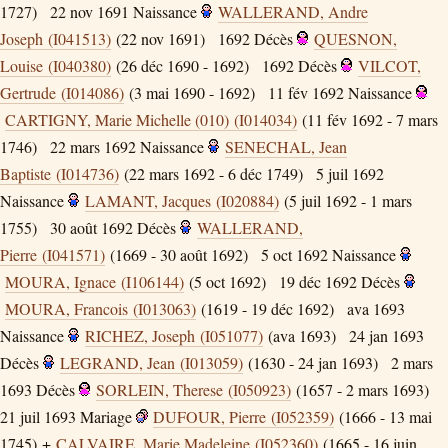
1727)
22 nov 1691
Naissance
WALLERAND, Andre
Joseph (I041513)
(22 nov 1691)
1692
Décès
QUESNON,
Louise (I040380)
(26 déc 1690 - 1692)
1692
Décès
VILCOT,
Gertrude (I014086)
(3 mai 1690 - 1692)
11 fév 1692
Naissance
CARTIGNY, Marie Michelle (010) (I014034)
(11 fév 1692 - 7 mars
1746)
22 mars 1692
Naissance
SENECHAL, Jean
Baptiste (I014736)
(22 mars 1692 - 6 déc 1749)
5 juil 1692
Naissance
LAMANT, Jacques (I020884)
(5 juil 1692 - 1 mars
1755)
30 août 1692
Décès
WALLERAND,
Pierre (I041571)
(1669 - 30 août 1692)
5 oct 1692
Naissance
MOURA, Ignace (I106144)
(5 oct 1692)
19 déc 1692
Décès
MOURA, Francois (I013063)
(1619 - 19 déc 1692)
ava 1693
Naissance
RICHEZ, Joseph (I051077)
(ava 1693)
24 jan 1693
Décès
LEGRAND, Jean (I013059)
(1630 - 24 jan 1693)
2 mars
1693
Décès
SORLEIN, Therese (I050923)
(1657 - 2 mars 1693)
21 juil 1693
Mariage
DUFOUR, Pierre (I052359)
(1666 - 13 mai
1745) +
CALVAIRE, Marie Madeleine (I052360)
(1665 - 16 juin