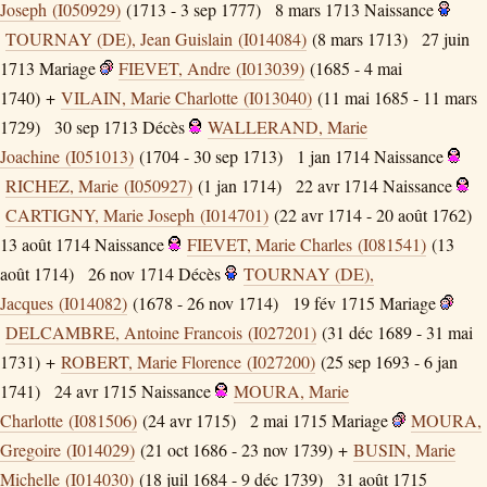
Joseph (I050929)
(1713 - 3 sep 1777)
8 mars 1713
Naissance
TOURNAY (DE), Jean Guislain (I014084)
(8 mars 1713)
27 juin
1713
Mariage
FIEVET, Andre (I013039)
(1685 - 4 mai
1740) +
VILAIN, Marie Charlotte (I013040)
(11 mai 1685 - 11 mars
1729)
30 sep 1713
Décès
WALLERAND, Marie
Joachine (I051013)
(1704 - 30 sep 1713)
1 jan 1714
Naissance
RICHEZ, Marie (I050927)
(1 jan 1714)
22 avr 1714
Naissance
CARTIGNY, Marie Joseph (I014701)
(22 avr 1714 - 20 août 1762)
13 août 1714
Naissance
FIEVET, Marie Charles (I081541)
(13
août 1714)
26 nov 1714
Décès
TOURNAY (DE),
Jacques (I014082)
(1678 - 26 nov 1714)
19 fév 1715
Mariage
DELCAMBRE, Antoine Francois (I027201)
(31 déc 1689 - 31 mai
1731) +
ROBERT, Marie Florence (I027200)
(25 sep 1693 - 6 jan
1741)
24 avr 1715
Naissance
MOURA, Marie
Charlotte (I081506)
(24 avr 1715)
2 mai 1715
Mariage
MOURA,
Gregoire (I014029)
(21 oct 1686 - 23 nov 1739) +
BUSIN, Marie
Michelle (I014030)
(18 juil 1684 - 9 déc 1739)
31 août 1715