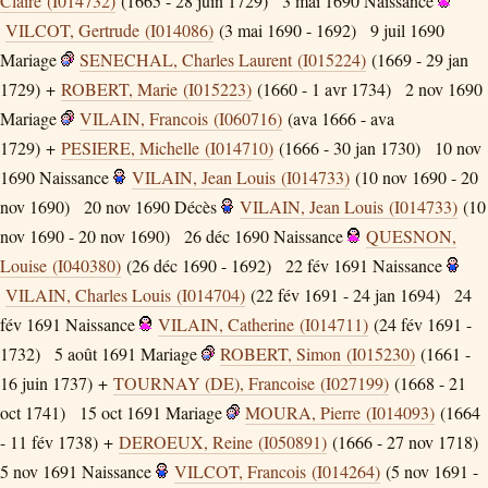
Claire (I014732)
(1665 - 28 juin 1729)
3 mai 1690
Naissance
VILCOT, Gertrude (I014086)
(3 mai 1690 - 1692)
9 juil 1690
Mariage
SENECHAL, Charles Laurent (I015224)
(1669 - 29 jan
1729) +
ROBERT, Marie (I015223)
(1660 - 1 avr 1734)
2 nov 1690
Mariage
VILAIN, Francois (I060716)
(ava 1666 - ava
1729) +
PESIERE, Michelle (I014710)
(1666 - 30 jan 1730)
10 nov
1690
Naissance
VILAIN, Jean Louis (I014733)
(10 nov 1690 - 20
nov 1690)
20 nov 1690
Décès
VILAIN, Jean Louis (I014733)
(10
nov 1690 - 20 nov 1690)
26 déc 1690
Naissance
QUESNON,
Louise (I040380)
(26 déc 1690 - 1692)
22 fév 1691
Naissance
VILAIN, Charles Louis (I014704)
(22 fév 1691 - 24 jan 1694)
24
fév 1691
Naissance
VILAIN, Catherine (I014711)
(24 fév 1691 -
1732)
5 août 1691
Mariage
ROBERT, Simon (I015230)
(1661 -
16 juin 1737) +
TOURNAY (DE), Francoise (I027199)
(1668 - 21
oct 1741)
15 oct 1691
Mariage
MOURA, Pierre (I014093)
(1664
- 11 fév 1738) +
DEROEUX, Reine (I050891)
(1666 - 27 nov 1718)
5 nov 1691
Naissance
VILCOT, Francois (I014264)
(5 nov 1691 -