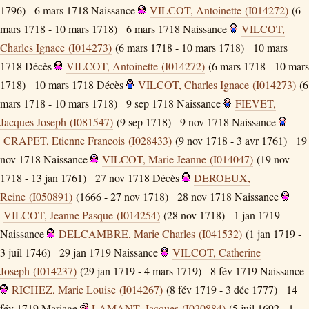
1796)
6 mars 1718
Naissance
VILCOT, Antoinette (I014272)
(6
mars 1718 - 10 mars 1718)
6 mars 1718
Naissance
VILCOT,
Charles Ignace (I014273)
(6 mars 1718 - 10 mars 1718)
10 mars
1718
Décès
VILCOT, Antoinette (I014272)
(6 mars 1718 - 10 mars
1718)
10 mars 1718
Décès
VILCOT, Charles Ignace (I014273)
(6
mars 1718 - 10 mars 1718)
9 sep 1718
Naissance
FIEVET,
Jacques Joseph (I081547)
(9 sep 1718)
9 nov 1718
Naissance
CRAPET, Etienne Francois (I028433)
(9 nov 1718 - 3 avr 1761)
19
nov 1718
Naissance
VILCOT, Marie Jeanne (I014047)
(19 nov
1718 - 13 jan 1761)
27 nov 1718
Décès
DEROEUX,
Reine (I050891)
(1666 - 27 nov 1718)
28 nov 1718
Naissance
VILCOT, Jeanne Pasque (I014254)
(28 nov 1718)
1 jan 1719
Naissance
DELCAMBRE, Marie Charles (I041532)
(1 jan 1719 -
3 juil 1746)
29 jan 1719
Naissance
VILCOT, Catherine
Joseph (I014237)
(29 jan 1719 - 4 mars 1719)
8 fév 1719
Naissance
RICHEZ, Marie Louise (I014267)
(8 fév 1719 - 3 déc 1777)
14
fév 1719
Mariage
LAMANT, Jacques (I020884)
(5 juil 1692 - 1