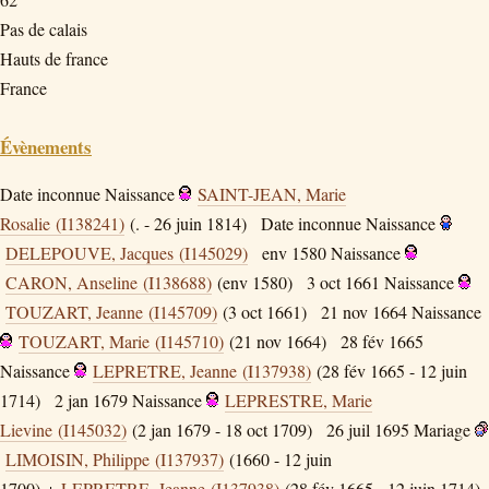
Pas de calais
Hauts de france
France
Évènements
Date inconnue
Naissance
SAINT-JEAN, Marie
Rosalie (I138241)
(. - 26 juin 1814)
Date inconnue
Naissance
DELEPOUVE, Jacques (I145029)
env 1580
Naissance
CARON, Anseline (I138688)
(env 1580)
3 oct 1661
Naissance
TOUZART, Jeanne (I145709)
(3 oct 1661)
21 nov 1664
Naissance
TOUZART, Marie (I145710)
(21 nov 1664)
28 fév 1665
Naissance
LEPRETRE, Jeanne (I137938)
(28 fév 1665 - 12 juin
1714)
2 jan 1679
Naissance
LEPRESTRE, Marie
Lievine (I145032)
(2 jan 1679 - 18 oct 1709)
26 juil 1695
Mariage
LIMOISIN, Philippe (I137937)
(1660 - 12 juin
1700) +
LEPRETRE, Jeanne (I137938)
(28 fév 1665 - 12 juin 1714)