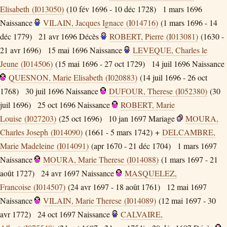
Elisabeth (I013050)
(10 fév 1696 - 10 déc 1728)
1 mars 1696
Naissance
VILAIN, Jacques Ignace (I014716)
(1 mars 1696 - 14
déc 1779)
21 avr 1696
Décès
ROBERT, Pierre (I013081)
(1630 -
21 avr 1696)
15 mai 1696
Naissance
LEVEQUE, Charles le
Jeune (I014506)
(15 mai 1696 - 27 oct 1729)
14 juil 1696
Naissance
QUESNON, Marie Elisabeth (I020883)
(14 juil 1696 - 26 oct
1768)
30 juil 1696
Naissance
DUFOUR, Therese (I052380)
(30
juil 1696)
25 oct 1696
Naissance
ROBERT, Marie
Louise (I027203)
(25 oct 1696)
10 jan 1697
Mariage
MOURA,
Charles Joseph (I014090)
(1661 - 5 mars 1742) +
DELCAMBRE,
Marie Madeleine (I014091)
(apr 1670 - 21 déc 1704)
1 mars 1697
Naissance
MOURA, Marie Therese (I014088)
(1 mars 1697 - 21
août 1727)
24 avr 1697
Naissance
MASQUELEZ,
Francoise (I014507)
(24 avr 1697 - 18 août 1761)
12 mai 1697
Naissance
VILAIN, Marie Therese (I014089)
(12 mai 1697 - 30
avr 1772)
24 oct 1697
Naissance
CALVAIRE,