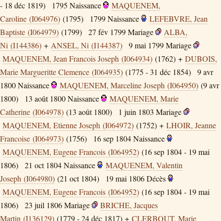
- 18 déc 1819)
1795
Naissance
MAQUENEM,
Caroline (I064976)
(1795)
1799
Naissance
LEFEBVRE, Jean
Baptiste (I064979)
(1799)
27 fév 1799
Mariage
ALBA,
Ni (I144386)
+
ANSEL, Ni (I144387)
9 mai 1799
Mariage
MAQUENEM, Jean Francois Joseph (I064934)
(1762) +
DUBOIS,
Marie Margueritte Clemence (I064935)
(1775 - 31 déc 1854)
9 avr
1800
Naissance
MAQUENEM, Marceline Joseph (I064950)
(9 avr
1800)
13 août 1800
Naissance
MAQUENEM, Marie
Catherine (I064978)
(13 août 1800)
1 juin 1803
Mariage
MAQUENEM, Etienne Joseph (I064972)
(1752) +
LHOIR, Jeanne
Francoise (I064973)
(1756)
16 sep 1804
Naissance
MAQUENEM, Eugene Francois (I064952)
(16 sep 1804 - 19 mai
1806)
21 oct 1804
Naissance
MAQUENEM, Valentin
Joseph (I064980)
(21 oct 1804)
19 mai 1806
Décès
MAQUENEM, Eugene Francois (I064952)
(16 sep 1804 - 19 mai
1806)
23 juil 1806
Mariage
BRICHE, Jacques
Martin (I136129)
(1779 - 24 déc 1817) +
CLERBOUT, Marie