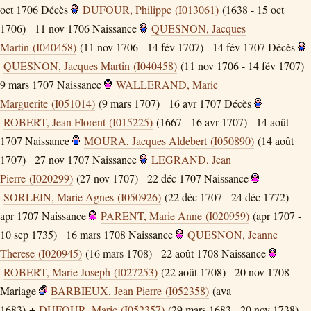
oct 1706
Décès
DUFOUR, Philippe (I013061)
(1638 - 15 oct
1706)
11 nov 1706
Naissance
QUESNON, Jacques
Martin (I040458)
(11 nov 1706 - 14 fév 1707)
14 fév 1707
Décès
QUESNON, Jacques Martin (I040458)
(11 nov 1706 - 14 fév 1707)
9 mars 1707
Naissance
WALLERAND, Marie
Marguerite (I051014)
(9 mars 1707)
16 avr 1707
Décès
ROBERT, Jean Florent (I015225)
(1667 - 16 avr 1707)
14 août
1707
Naissance
MOURA, Jacques Aldebert (I050890)
(14 août
1707)
27 nov 1707
Naissance
LEGRAND, Jean
Pierre (I020299)
(27 nov 1707)
22 déc 1707
Naissance
SORLEIN, Marie Agnes (I050926)
(22 déc 1707 - 24 déc 1772)
apr 1707
Naissance
PARENT, Marie Anne (I020959)
(apr 1707 -
10 sep 1735)
16 mars 1708
Naissance
QUESNON, Jeanne
Therese (I020945)
(16 mars 1708)
22 août 1708
Naissance
ROBERT, Marie Joseph (I027253)
(22 août 1708)
20 nov 1708
Mariage
BARBIEUX, Jean Pierre (I052358)
(ava
1683) +
DUFOUR, Marie (I052357)
(29 mars 1683 - 20 nov 1738)