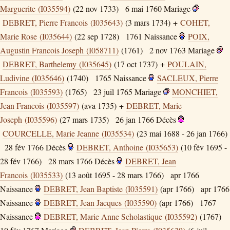
Marguerite (I035594)
(22 nov 1733)
6 mai 1760
Mariage
DEBRET, Pierre Francois (I035643)
(3 mars 1734) +
COHET,
Marie Rose (I035644)
(22 sep 1728)
1761
Naissance
POIX,
Augustin Francois Joseph (I058711)
(1761)
2 nov 1763
Mariage
DEBRET, Barthelemy (I035645)
(17 oct 1737) +
POULAIN,
Ludivine (I035646)
(1740)
1765
Naissance
SACLEUX, Pierre
Francois (I035593)
(1765)
23 juil 1765
Mariage
MONCHIET,
Jean Francois (I035597)
(ava 1735) +
DEBRET, Marie
Joseph (I035596)
(27 mars 1735)
26 jan 1766
Décès
COURCELLE, Marie Jeanne (I035534)
(23 mai 1688 - 26 jan 1766)
28 fév 1766
Décès
DEBRET, Anthoine (I035653)
(10 fév 1695 -
28 fév 1766)
28 mars 1766
Décès
DEBRET, Jean
Francois (I035533)
(13 août 1695 - 28 mars 1766)
apr 1766
Naissance
DEBRET, Jean Baptiste (I035591)
(apr 1766)
apr 1766
Naissance
DEBRET, Jean Jacques (I035590)
(apr 1766)
1767
Naissance
DEBRET, Marie Anne Scholastique (I035592)
(1767)