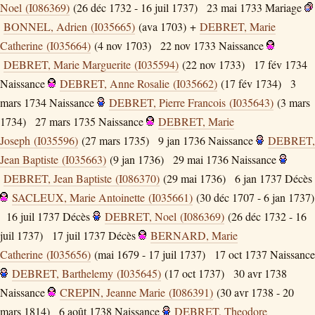
Noel (I086369)
(26 déc 1732 - 16 juil 1737)
23 mai 1733
Mariage
BONNEL, Adrien (I035665)
(ava 1703) +
DEBRET, Marie
Catherine (I035664)
(4 nov 1703)
22 nov 1733
Naissance
DEBRET, Marie Marguerite (I035594)
(22 nov 1733)
17 fév 1734
Naissance
DEBRET, Anne Rosalie (I035662)
(17 fév 1734)
3
mars 1734
Naissance
DEBRET, Pierre Francois (I035643)
(3 mars
1734)
27 mars 1735
Naissance
DEBRET, Marie
Joseph (I035596)
(27 mars 1735)
9 jan 1736
Naissance
DEBRET,
Jean Baptiste (I035663)
(9 jan 1736)
29 mai 1736
Naissance
DEBRET, Jean Baptiste (I086370)
(29 mai 1736)
6 jan 1737
Décès
SACLEUX, Marie Antoinette (I035661)
(30 déc 1707 - 6 jan 1737)
16 juil 1737
Décès
DEBRET, Noel (I086369)
(26 déc 1732 - 16
juil 1737)
17 juil 1737
Décès
BERNARD, Marie
Catherine (I035656)
(mai 1679 - 17 juil 1737)
17 oct 1737
Naissance
DEBRET, Barthelemy (I035645)
(17 oct 1737)
30 avr 1738
Naissance
CREPIN, Jeanne Marie (I086391)
(30 avr 1738 - 20
mars 1814)
6 août 1738
Naissance
DEBRET, Theodore