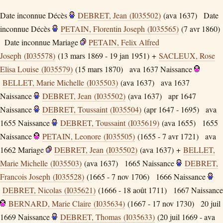
Date inconnue
Décès
DEBRET, Jean (I035502)
(ava 1637)
Date
inconnue
Décès
PETAIN, Florentin Joseph (I035565)
(7 avr 1860)
Date inconnue
Mariage
PETAIN, Felix Alfred
Joseph (I035578)
(13 mars 1869 - 19 jan 1951) +
SACLEUX, Rose
Elisa Louise (I035579)
(15 mars 1870)
ava 1637
Naissance
BELLET, Marie Michelle (I035503)
(ava 1637)
ava 1637
Naissance
DEBRET, Jean (I035502)
(ava 1637)
apr 1647
Naissance
DEBRET, Toussaint (I035504)
(apr 1647 - 1695)
ava
1655
Naissance
DEBRET, Toussaint (I035619)
(ava 1655)
1655
Naissance
PETAIN, Leonore (I035505)
(1655 - 7 avr 1721)
ava
1662
Mariage
DEBRET, Jean (I035502)
(ava 1637) +
BELLET,
Marie Michelle (I035503)
(ava 1637)
1665
Naissance
DEBRET,
Francois Joseph (I035528)
(1665 - 7 nov 1706)
1666
Naissance
DEBRET, Nicolas (I035621)
(1666 - 18 août 1711)
1667
Naissance
BERNARD, Marie Claire (I035634)
(1667 - 17 nov 1730)
20 juil
1669
Naissance
DEBRET, Thomas (I035633)
(20 juil 1669 - ava