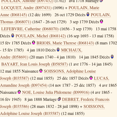
POULAIN, Antoine (I097432)
(1702)
ava 1718
Mariage
LOCQUET, Andre (I097431)
(1696) +
POULAIN, Marie
Anne (I068145)
(12 déc 1699)
26 oct 1729
Décès
POULAIN,
Thomas (I068071)
(1647 - 26 oct 1729)
3 sep 1739
Décès
LEFEBVRE, Catherine (I068070)
(1656 - 3 sep 1739)
13 mai 1758
Décès
POULAIN, Michel (I068142)
(16 sep 1693 - 13 mai 1758)
15 fév 1785
Décès
BRIOIS, Marie Therese (I068143)
(8 mars 1702
- 15 fév 1785)
4 jan 1810
Décès
MICHAUX,
Andre (I058691)
(20 mars 1740 - 4 jan 1810)
14 jan 1845
Décès
BAYART, Jean Louis Joseph (I058587)
(1 avr 1776 - 14 jan 1845)
12 mai 1855
Naissance
SOISSONS, Adolphine Louise
Joseph (I035587)
(12 mai 1855)
25 déc 1857
Décès
LUCAS,
Amandine Joseph (I097454)
(14 nov 1787 - 25 déc 1857)
4 avr 1865
Naissance
NOE, Louise Julia Philomene (I099916)
(4 avr 1865 -
16 fév 1945)
8 jan 1888
Mariage
DEBRET, Frederic Francois
Joseph (I035586)
(28 mars 1832 - 28 juil 1898) +
SOISSONS,
Adolphine Louise Joseph (I035587)
(12 mai 1855)