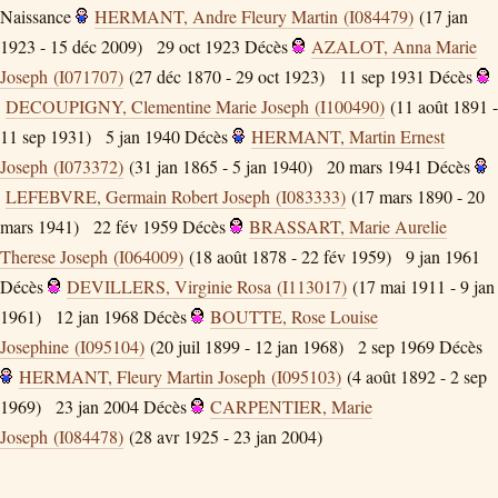
Naissance
HERMANT, Andre Fleury Martin (I084479)
(17 jan
1923 - 15 déc 2009)
29 oct 1923
Décès
AZALOT, Anna Marie
Joseph (I071707)
(27 déc 1870 - 29 oct 1923)
11 sep 1931
Décès
DECOUPIGNY, Clementine Marie Joseph (I100490)
(11 août 1891 -
11 sep 1931)
5 jan 1940
Décès
HERMANT, Martin Ernest
Joseph (I073372)
(31 jan 1865 - 5 jan 1940)
20 mars 1941
Décès
LEFEBVRE, Germain Robert Joseph (I083333)
(17 mars 1890 - 20
mars 1941)
22 fév 1959
Décès
BRASSART, Marie Aurelie
Therese Joseph (I064009)
(18 août 1878 - 22 fév 1959)
9 jan 1961
Décès
DEVILLERS, Virginie Rosa (I113017)
(17 mai 1911 - 9 jan
1961)
12 jan 1968
Décès
BOUTTE, Rose Louise
Josephine (I095104)
(20 juil 1899 - 12 jan 1968)
2 sep 1969
Décès
HERMANT, Fleury Martin Joseph (I095103)
(4 août 1892 - 2 sep
1969)
23 jan 2004
Décès
CARPENTIER, Marie
Joseph (I084478)
(28 avr 1925 - 23 jan 2004)