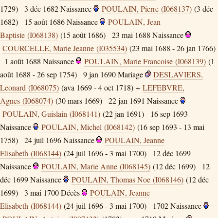
1729)
3 déc 1682
Naissance
POULAIN, Pierre (I068137)
(3 déc
1682)
15 août 1686
Naissance
POULAIN, Jean
Baptiste (I068138)
(15 août 1686)
23 mai 1688
Naissance
COURCELLE, Marie Jeanne (I035534)
(23 mai 1688 - 26 jan 1766)
1 août 1688
Naissance
POULAIN, Marie Francoise (I068139)
(1
août 1688 - 26 sep 1754)
9 jan 1690
Mariage
DESLAVIERS,
Leonard (I068075)
(ava 1669 - 4 oct 1718) +
LEFEBVRE,
Agnes (I068074)
(30 mars 1669)
22 jan 1691
Naissance
POULAIN, Guislain (I068141)
(22 jan 1691)
16 sep 1693
Naissance
POULAIN, Michel (I068142)
(16 sep 1693 - 13 mai
1758)
24 juil 1696
Naissance
POULAIN, Jeanne
Elisabeth (I068144)
(24 juil 1696 - 3 mai 1700)
12 déc 1699
Naissance
POULAIN, Marie Anne (I068145)
(12 déc 1699)
12
déc 1699
Naissance
POULAIN, Thomas Noe (I068146)
(12 déc
1699)
3 mai 1700
Décès
POULAIN, Jeanne
Elisabeth (I068144)
(24 juil 1696 - 3 mai 1700)
1702
Naissance