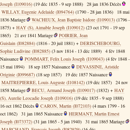
Joseph (I109016)
(19 déc 1835 - 9 sep 1888)
28 jan 1836
Décès
WILLAY, Eugenie Adelaide (I094764)
(1790 - 28 jan 1836)
18 mai
1836
Mariage
WACHEUX, Jean Baptiste Isidore (I109013)
(1796 -
1875) +
HAY (S), Aimable Joseph (I109012)
(23 oct 1791 - 19 sep
1865)
21 avr 1841
Mariage
POIRIER, Jean
Guislain (I082884)
(1816 - 20 juil 1881) +
DERISCHEBOURG,
Sophie Ludivine (I082885)
(3 nov 1814 - 13 déc 1889)
4 fév 1848
Naissance
POMMART, Felix Louis Joseph (I109043)
(4 fév 1848 -
15 mai 1894)
18 sep 1857
Naissance
DEVASSINE, Aristide
Originie (I099687)
(18 sep 1857)
19 déc 1857
Naissance
MAITREPIERRE, Louis Auguste (I108142)
(19 déc 1857)
24 nov
1858
Mariage
BECU, Armand Joseph (I109017)
(1832) +
HAY
(S), Aurelie Leocadie Joseph (I109016)
(19 déc 1835 - 9 sep 1888)
16 oct 1862
Décès
CARON, Martin (I072103)
(4 mars 1799 - 16
oct 1862)
31 jan 1865
Naissance
HERMANT, Martin Ernest
Joseph (I073372)
(31 jan 1865 - 5 jan 1940)
31 mai 1865
Mariage
MARCHAND, Francois Joseph (I082929)
(16 déc