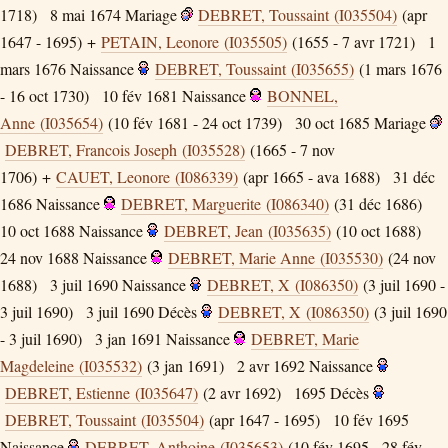
1718)
8 mai 1674
Mariage
DEBRET, Toussaint (I035504)
(apr
1647 - 1695) +
PETAIN, Leonore (I035505)
(1655 - 7 avr 1721)
1
mars 1676
Naissance
DEBRET, Toussaint (I035655)
(1 mars 1676
- 16 oct 1730)
10 fév 1681
Naissance
BONNEL,
Anne (I035654)
(10 fév 1681 - 24 oct 1739)
30 oct 1685
Mariage
DEBRET, Francois Joseph (I035528)
(1665 - 7 nov
1706) +
CAUET, Leonore (I086339)
(apr 1665 - ava 1688)
31 déc
1686
Naissance
DEBRET, Marguerite (I086340)
(31 déc 1686)
10 oct 1688
Naissance
DEBRET, Jean (I035635)
(10 oct 1688)
24 nov 1688
Naissance
DEBRET, Marie Anne (I035530)
(24 nov
1688)
3 juil 1690
Naissance
DEBRET, X (I086350)
(3 juil 1690 -
3 juil 1690)
3 juil 1690
Décès
DEBRET, X (I086350)
(3 juil 1690
- 3 juil 1690)
3 jan 1691
Naissance
DEBRET, Marie
Magdeleine (I035532)
(3 jan 1691)
2 avr 1692
Naissance
DEBRET, Estienne (I035647)
(2 avr 1692)
1695
Décès
DEBRET, Toussaint (I035504)
(apr 1647 - 1695)
10 fév 1695
Naissance
DEBRET, Anthoine (I035653)
(10 fév 1695 - 28 fév