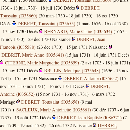
1730 - 18 juil 1730)
18 juil 1730
Décès
DEBRET,
Toussaint (I035660)
(30 mars 1730 - 18 juil 1730)
16 oct 1730
Décès
DEBRET, Toussaint (I035655)
(1 mars 1676 - 16 oct 1730)
17 nov 1730
Décès
BERNARD, Marie Claire (I035634)
(1667 -
17 nov 1730)
23 déc 1730
Naissance
DEBRET, Jean
Francois (I035588)
(23 déc 1730)
15 jan 1731
Naissance
DEBRET, Marie Anne (I035641)
(15 jan 1731)
18 juin 1731
Décès
CITERNE, Marie Marguerite (I035659)
(2 avr 1703 - 18 juin 1731)
15 nov 1731
Décès
BRULIN, Monique (I035648)
(1696 - 15 nov
1731)
15 nov 1731
Naissance
DEBRET, Antoine (I035652)
(15
nov 1731 - 16 nov 1731)
16 nov 1731
Décès
DEBRET,
Antoine (I035652)
(15 nov 1731 - 16 nov 1731)
6 mars 1732
Mariage
DEBRET, Toussaint (I035658)
(9 mai
1701) +
SACLEUX, Marie Antoinette (I035661)
(30 déc 1707 - 6 jan
1737)
19 août 1732
Décès
DEBRET, Jean Baptiste (I086371)
(7
avr 1709 - 19 août 1732)
26 déc 1732
Naissance
DEBRET,