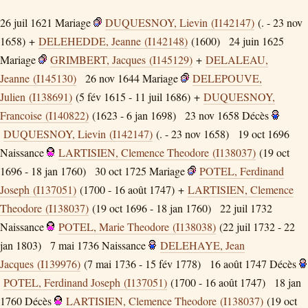
26 juil 1621
Mariage
DUQUESNOY, Lievin (I142147)
(. - 23 nov
1658) +
DELEHEDDE, Jeanne (I142148)
(1600)
24 juin 1625
Mariage
GRIMBERT, Jacques (I145129)
+
DELALEAU,
Jeanne (I145130)
26 nov 1644
Mariage
DELEPOUVE,
Julien (I138691)
(5 fév 1615 - 11 juil 1686) +
DUQUESNOY,
Francoise (I140822)
(1623 - 6 jan 1698)
23 nov 1658
Décès
DUQUESNOY, Lievin (I142147)
(. - 23 nov 1658)
19 oct 1696
Naissance
LARTISIEN, Clemence Theodore (I138037)
(19 oct
1696 - 18 jan 1760)
30 oct 1725
Mariage
POTEL, Ferdinand
Joseph (I137051)
(1700 - 16 août 1747) +
LARTISIEN, Clemence
Theodore (I138037)
(19 oct 1696 - 18 jan 1760)
22 juil 1732
Naissance
POTEL, Marie Theodore (I138038)
(22 juil 1732 - 22
jan 1803)
7 mai 1736
Naissance
DELEHAYE, Jean
Jacques (I139976)
(7 mai 1736 - 15 fév 1778)
16 août 1747
Décès
POTEL, Ferdinand Joseph (I137051)
(1700 - 16 août 1747)
18 jan
1760
Décès
LARTISIEN, Clemence Theodore (I138037)
(19 oct