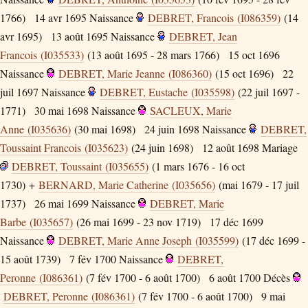
1766)
14 avr 1695
Naissance
DEBRET, Francois (I086359)
(14
avr 1695)
13 août 1695
Naissance
DEBRET, Jean
Francois (I035533)
(13 août 1695 - 28 mars 1766)
15 oct 1696
Naissance
DEBRET, Marie Jeanne (I086360)
(15 oct 1696)
22
juil 1697
Naissance
DEBRET, Eustache (I035598)
(22 juil 1697 -
1771)
30 mai 1698
Naissance
SACLEUX, Marie
Anne (I035636)
(30 mai 1698)
24 juin 1698
Naissance
DEBRET,
Toussaint Francois (I035623)
(24 juin 1698)
12 août 1698
Mariage
DEBRET, Toussaint (I035655)
(1 mars 1676 - 16 oct
1730) +
BERNARD, Marie Catherine (I035656)
(mai 1679 - 17 juil
1737)
26 mai 1699
Naissance
DEBRET, Marie
Barbe (I035657)
(26 mai 1699 - 23 nov 1719)
17 déc 1699
Naissance
DEBRET, Marie Anne Joseph (I035599)
(17 déc 1699 -
15 août 1739)
7 fév 1700
Naissance
DEBRET,
Peronne (I086361)
(7 fév 1700 - 6 août 1700)
6 août 1700
Décès
DEBRET, Peronne (I086361)
(7 fév 1700 - 6 août 1700)
9 mai