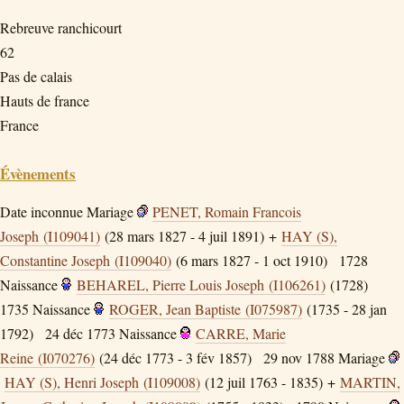
Rebreuve ranchicourt
62
Pas de calais
Hauts de france
France
Évènements
Date inconnue
Mariage
PENET, Romain Francois
Joseph (I109041)
(28 mars 1827 - 4 juil 1891) +
HAY (S),
Constantine Joseph (I109040)
(6 mars 1827 - 1 oct 1910)
1728
Naissance
BEHAREL, Pierre Louis Joseph (I106261)
(1728)
1735
Naissance
ROGER, Jean Baptiste (I075987)
(1735 - 28 jan
1792)
24 déc 1773
Naissance
CARRE, Marie
Reine (I070276)
(24 déc 1773 - 3 fév 1857)
29 nov 1788
Mariage
HAY (S), Henri Joseph (I109008)
(12 juil 1763 - 1835) +
MARTIN,