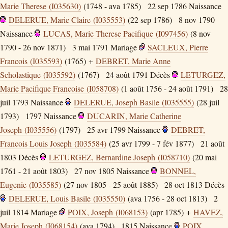
Marie Therese (I035630)
(1748 - ava 1785)
22 sep 1786
Naissance
DELERUE, Marie Claire (I035553)
(22 sep 1786)
8 nov 1790
Naissance
LUCAS, Marie Therese Pacifique (I097456)
(8 nov
1790 - 26 nov 1871)
3 mai 1791
Mariage
SACLEUX, Pierre
Francois (I035593)
(1765) +
DEBRET, Marie Anne
Scholastique (I035592)
(1767)
24 août 1791
Décès
LETURGEZ,
Marie Pacifique Francoise (I058708)
(1 août 1756 - 24 août 1791)
28
juil 1793
Naissance
DELERUE, Joseph Basile (I035555)
(28 juil
1793)
1797
Naissance
DUCARIN, Marie Catherine
Joseph (I035556)
(1797)
25 avr 1799
Naissance
DEBRET,
Francois Louis Joseph (I035584)
(25 avr 1799 - 7 fév 1877)
21 août
1803
Décès
LETURGEZ, Bernardine Joseph (I058710)
(20 mai
1761 - 21 août 1803)
27 nov 1805
Naissance
BONNEL,
Eugenie (I035585)
(27 nov 1805 - 25 août 1885)
28 oct 1813
Décès
DELERUE, Louis Basile (I035550)
(ava 1756 - 28 oct 1813)
2
juil 1814
Mariage
POIX, Joseph (I068153)
(apr 1785) +
HAVEZ,
Marie Joseph (I068154)
(ava 1794)
1815
Naissance
POIX,