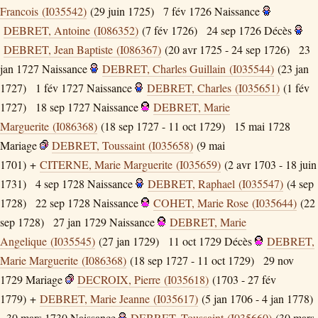
Francois (I035542)
(29 juin 1725)
7 fév 1726
Naissance
DEBRET, Antoine (I086352)
(7 fév 1726)
24 sep 1726
Décès
DEBRET, Jean Baptiste (I086367)
(20 avr 1725 - 24 sep 1726)
23
jan 1727
Naissance
DEBRET, Charles Guillain (I035544)
(23 jan
1727)
1 fév 1727
Naissance
DEBRET, Charles (I035651)
(1 fév
1727)
18 sep 1727
Naissance
DEBRET, Marie
Marguerite (I086368)
(18 sep 1727 - 11 oct 1729)
15 mai 1728
Mariage
DEBRET, Toussaint (I035658)
(9 mai
1701) +
CITERNE, Marie Marguerite (I035659)
(2 avr 1703 - 18 juin
1731)
4 sep 1728
Naissance
DEBRET, Raphael (I035547)
(4 sep
1728)
22 sep 1728
Naissance
COHET, Marie Rose (I035644)
(22
sep 1728)
27 jan 1729
Naissance
DEBRET, Marie
Angelique (I035545)
(27 jan 1729)
11 oct 1729
Décès
DEBRET,
Marie Marguerite (I086368)
(18 sep 1727 - 11 oct 1729)
29 nov
1729
Mariage
DECROIX, Pierre (I035618)
(1703 - 27 fév
1779) +
DEBRET, Marie Jeanne (I035617)
(5 jan 1706 - 4 jan 1778)
30 mars 1730
Naissance
DEBRET, Toussaint (I035660)
(30 mars