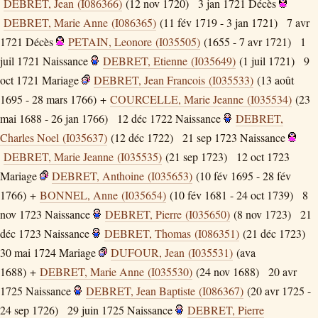
DEBRET, Jean (I086366)
(12 nov 1720)
3 jan 1721
Décès
DEBRET, Marie Anne (I086365)
(11 fév 1719 - 3 jan 1721)
7 avr
1721
Décès
PETAIN, Leonore (I035505)
(1655 - 7 avr 1721)
1
juil 1721
Naissance
DEBRET, Etienne (I035649)
(1 juil 1721)
9
oct 1721
Mariage
DEBRET, Jean Francois (I035533)
(13 août
1695 - 28 mars 1766) +
COURCELLE, Marie Jeanne (I035534)
(23
mai 1688 - 26 jan 1766)
12 déc 1722
Naissance
DEBRET,
Charles Noel (I035637)
(12 déc 1722)
21 sep 1723
Naissance
DEBRET, Marie Jeanne (I035535)
(21 sep 1723)
12 oct 1723
Mariage
DEBRET, Anthoine (I035653)
(10 fév 1695 - 28 fév
1766) +
BONNEL, Anne (I035654)
(10 fév 1681 - 24 oct 1739)
8
nov 1723
Naissance
DEBRET, Pierre (I035650)
(8 nov 1723)
21
déc 1723
Naissance
DEBRET, Thomas (I086351)
(21 déc 1723)
30 mai 1724
Mariage
DUFOUR, Jean (I035531)
(ava
1688) +
DEBRET, Marie Anne (I035530)
(24 nov 1688)
20 avr
1725
Naissance
DEBRET, Jean Baptiste (I086367)
(20 avr 1725 -
24 sep 1726)
29 juin 1725
Naissance
DEBRET, Pierre