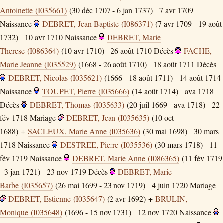
Antoinette (I035661)
(30 déc 1707 - 6 jan 1737)
7 avr 1709
Naissance
DEBRET, Jean Baptiste (I086371)
(7 avr 1709 - 19 août
1732)
10 avr 1710
Naissance
DEBRET, Marie
Therese (I086364)
(10 avr 1710)
26 août 1710
Décès
FACHE,
Marie Jeanne (I035529)
(1668 - 26 août 1710)
18 août 1711
Décès
DEBRET, Nicolas (I035621)
(1666 - 18 août 1711)
14 août 1714
Naissance
TOUPET, Pierre (I035666)
(14 août 1714)
ava 1718
Décès
DEBRET, Thomas (I035633)
(20 juil 1669 - ava 1718)
22
fév 1718
Mariage
DEBRET, Jean (I035635)
(10 oct
1688) +
SACLEUX, Marie Anne (I035636)
(30 mai 1698)
30 mars
1718
Naissance
DESTREE, Pierre (I035536)
(30 mars 1718)
11
fév 1719
Naissance
DEBRET, Marie Anne (I086365)
(11 fév 1719
- 3 jan 1721)
23 nov 1719
Décès
DEBRET, Marie
Barbe (I035657)
(26 mai 1699 - 23 nov 1719)
4 juin 1720
Mariage
DEBRET, Estienne (I035647)
(2 avr 1692) +
BRULIN,
Monique (I035648)
(1696 - 15 nov 1731)
12 nov 1720
Naissance