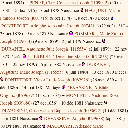
15 mai 1894) +
PENET, Clara Constance Joseph (I109042)
(30 mai
1858 - 15 déc 1915)
8 oct 1878
Naissance
HECQUET, Victorin
Francois Joseph (I001715)
(8 oct 1878)
28 oct 1878
Décès
PONTEFORT, Adolphe Alexandre Joseph (I074211)
(22 août 1810 -
28 oct 1878)
9 mars 1879
Naissance
POMMART, Marie Zulma
Joseph (I109044)
(9 mars 1879)
2 juil 1879
Naissance
DURANEL, Antoinette Julie Joseph (I115554)
(2 juil 1879)
22 nov
1879
Décès
LHERBIER, Clementine Melanie (I073835)
(25 mai
1801 - 22 nov 1879)
6 juin 1880
Naissance
DURANEL,
Augustine Marie Joseph (I115555)
(6 juin 1880)
13 déc 1880
Décès
PONTEFORT, Victor Louis Joseph (I082926)
(26 avr 1839 - 13
déc 1880)
14 mai 1881
Mariage
DEVASSINE, Aristide
Originie (I099687)
(18 sep 1857) +
MONPETIT, Victorine Rosa
Joseph (I099686)
(27 oct 1856)
10 déc 1881
Naissance
DEVASSINE, Gustave Jean Baptiste Joseph (I099672)
(10 déc 1881)
apr 1881
Naissance
DEVASSINE, Angele (I099688)
(apr 1881)
10 avr 1883
Naissance
MACQUART, Adelaide Marie