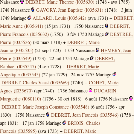
Naissance
DEBRET, Marie Therese (I035630)
(1748 - ava 1785)
1748
Naissance
GAVORY, Jean Baptiste (I035631)
(1748)
3 juin
1749
Mariage
ALLARD, Louis (I035642)
(ava 1731) +
DEBRET,
Marie Anne (I035641)
(15 jan 1731)
1750
Naissance
DEBRET,
Pierre Francois (I035632)
(1750)
3 fév 1750
Mariage
DESTREE,
Pierre (I035536)
(30 mars 1718) +
DEBRET, Marie
Jeanne (I035535)
(21 sep 1723)
1753
Naissance
HEMERY, Jean
Pierre (I035549)
(1753)
22 juil 1754
Mariage
DEBRET,
Raphael (I035547)
(4 sep 1728) +
DEBRET, Marie
Angelique (I035545)
(27 jan 1729)
24 nov 1755
Mariage
DEBRET, Charles Vaast (I035669)
(1740) +
COHET, Marie
Agnes (I035670)
(apr 1740)
1756
Naissance
DUCARIN,
Marguerite (I080110)
(1756 - 30 oct 1818)
6 août 1756
Naissance
DEBRET, Marie Joseph Constance (I035548)
(6 août 1756 - apr
1830)
1758
Naissance
DEBRET, Jean Francois (I035546)
(1758 -
apr 1831)
17 jan 1758
Mariage
BRIOIS, Charles
Francois (I035595)
(ava 1733) +
DEBRET, Marie