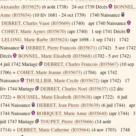
Alexandre (I035625)
(6 août 1738)
24 oct 1739
Décès
BONNEL,
Anne (I035654)
(10 fév 1681 - 24 oct 1739)
1740
Naissance
DEBRET, Charles Vaast (I035669)
(1740)
apr 1740
Naissance
COHET, Marie Agnes (I035670)
(apr 1740)
1 sep 1741
Décès
LELONG, Marie Barbe (I035624)
(apr 1698 - 1 sep 1741)
1742
Naissance
DEBRET, Pierre Francois (I035671)
(1742)
5 avr 1742
Décès
BONNEL, Marie Elisabeth (I035668)
(1702 - 5 avr 1742)
4 juil 1742
Mariage
DEBRET, Charles Francois (I035667)
(10 sep
1706) +
COHET, Marie Jeanne (I035673)
(1704)
apr 1742
Naissance
THUILLIER, Marie Cecile (I035672)
(apr 1742)
17
fév 1744
Mariage
DEBRET, Charles Noel (I035637)
(12 déc
1722) +
ROUSSEL, Marie Elisabeth (I035638)
(apr 1722)
6 juil
1744
Naissance
DEBRET, Jean Pierre (I035639)
(6 juil 1744)
apr
1744
Naissance
ROBIQUET, Marie Anne (I035640)
(apr 1744)
3
juil 1747
Mariage
TOUPET, Pierre (I035666)
(14 août
1714) +
DEBRET, Marie Catherine (I035664)
(4 nov 1703)
1748