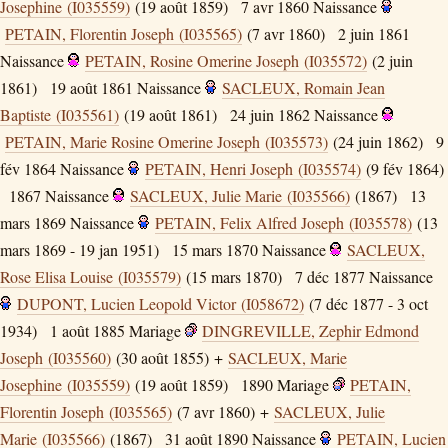
Josephine (I035559)
(19 août 1859)
7 avr 1860
Naissance
PETAIN, Florentin Joseph (I035565)
(7 avr 1860)
2 juin 1861
Naissance
PETAIN, Rosine Omerine Joseph (I035572)
(2 juin
1861)
19 août 1861
Naissance
SACLEUX, Romain Jean
Baptiste (I035561)
(19 août 1861)
24 juin 1862
Naissance
PETAIN, Marie Rosine Omerine Joseph (I035573)
(24 juin 1862)
9
fév 1864
Naissance
PETAIN, Henri Joseph (I035574)
(9 fév 1864)
1867
Naissance
SACLEUX, Julie Marie (I035566)
(1867)
13
mars 1869
Naissance
PETAIN, Felix Alfred Joseph (I035578)
(13
mars 1869 - 19 jan 1951)
15 mars 1870
Naissance
SACLEUX,
Rose Elisa Louise (I035579)
(15 mars 1870)
7 déc 1877
Naissance
DUPONT, Lucien Leopold Victor (I058672)
(7 déc 1877 - 3 oct
1934)
1 août 1885
Mariage
DINGREVILLE, Zephir Edmond
Joseph (I035560)
(30 août 1855) +
SACLEUX, Marie
Josephine (I035559)
(19 août 1859)
1890
Mariage
PETAIN,
Florentin Joseph (I035565)
(7 avr 1860) +
SACLEUX, Julie
Marie (I035566)
(1867)
31 août 1890
Naissance
PETAIN, Lucien