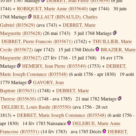
10 fév 1767
Mariage
DEBRET, Jean Pierre (I035639)
(6 juil
1744) +
ROBIQUET, Marie Anne (I035640)
(apr 1744)
30 juin
1768
Mariage
BILLAUT (BINAULD), Charles
Gabriel (I035629)
(ava 1743) +
DEBRET, Marie
Marguerite (I035628)
(26 mai 1743)
5 juil 1768
Mariage
DEBRET, Pierre Francois (I035671)
(1742) +
THUILLIER, Marie
Cecile (I035672)
(apr 1742)
15 juil 1768
Décès
BRAZIER, Marie
Marguerite (I035627)
(27 fév 1716 - 15 juil 1768)
16 avr 1776
Mariage
HEMERY, Jean Pierre (I035549)
(1753) +
DEBRET,
Marie Joseph Constance (I035548)
(6 août 1756 - apr 1830)
19 août
1779
Mariage
GAVORY, Jean
Baptiste (I035631)
(1748) +
DEBRET, Marie
Therese (I035630)
(1748 - ava 1785)
21 mai 1782
Mariage
DELERUE, Louis Basile (I035550)
(ava 1756 - 28 oct
1813) +
DEBRET, Marie Joseph Constance (I035548)
(6 août 1756 -
apr 1830)
14 fév 1783
Naissance
DELERUE, Marie Anne
Francoise (I035551)
(14 fév 1783)
ava 1785
Décès
DEBRET,