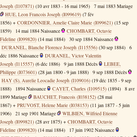
Joseph (I107871)
(10 avr 1883 - 16 mai 1965)
7 mai 1883
Mariage
HUE, Leon Francois Joseph (I099619)
(7 fév
1856) +
CORDONNIER, Amelie Claire Marie (I099621)
(15 sep
1859)
14 mai 1884
Naissance
CHOMBART, Octavie
Fideline (I099820)
(14 mai 1884)
30 sep 1884
Naissance
DURANEL, Blanche Florence Joseph (I115556)
(30 sep 1884)
6
déc 1886
Naissance
DURANEL, Victor Valentin
Joseph (I115557)
(6 déc 1886)
9 jan 1888
Décès
LEBEE,
Philippe (I073601)
(28 jan 1800 - 9 jan 1888)
9 sep 1888
Décès
HAY (S), Aurelie Leocadie Joseph (I109016)
(19 déc 1835 - 9 sep
1888)
1894
Naissance
CAYET, Charles (I109515)
(1894)
8 avr
1899
Mariage
BAUCHET, Francois (I038152)
(28 mai
1867) +
PRUVOST, Helene Marie (I038153)
(11 jan 1877 - 5 juin
1906)
21 sep 1901
Mariage
WILBIEN, Wilfried Etienne
Joseph (I099821)
(28 avr 1875) +
CHOMBART, Octavie
Fideline (I099820)
(14 mai 1884)
17 juin 1902
Naissance