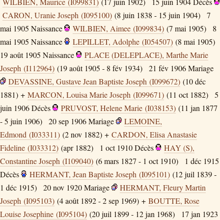
WILBIEN, Maurice (I099831)
(17 juin 1902)
15 juin 1904
Décès
CARON, Uranie Joseph (I095100)
(8 juin 1838 - 15 juin 1904)
7
mai 1905
Naissance
WILBIEN, Aimee (I099834)
(7 mai 1905)
8
mai 1905
Naissance
LEPILLET, Adolphe (I054507)
(8 mai 1905)
19 août 1905
Naissance
PLACE (DELEPLACE), Marthe Marie
Joseph (I112964)
(19 août 1905 - 8 fév 1934)
21 fév 1906
Mariage
DEVASSINE, Gustave Jean Baptiste Joseph (I099672)
(10 déc
1881) +
MARCON, Louisa Marie Joseph (I099671)
(11 oct 1882)
5
juin 1906
Décès
PRUVOST, Helene Marie (I038153)
(11 jan 1877
- 5 juin 1906)
20 sep 1906
Mariage
LEMOINE,
Edmond (I033311)
(2 nov 1882) +
CARDON, Elisa Anastasie
Fideline (I033312)
(apr 1882)
1 oct 1910
Décès
HAY (S),
Constantine Joseph (I109040)
(6 mars 1827 - 1 oct 1910)
1 déc 1915
Décès
HERMANT, Jean Baptiste Joseph (I095101)
(12 juil 1839 -
1 déc 1915)
20 nov 1920
Mariage
HERMANT, Fleury Martin
Joseph (I095103)
(4 août 1892 - 2 sep 1969) +
BOUTTE, Rose
Louise Josephine (I095104)
(20 juil 1899 - 12 jan 1968)
17 jan 1923