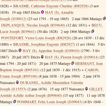
1828) +
BRASME, Catherine Eugenie Charline (I082928)
(3 nov
1838)
19 sep 1865
Décès
HAY (S), Aimable
Joseph (I109012)
(23 oct 1791 - 19 sep 1865)
2 mai 1866
Mariage
DEPLANQUE, Nicolas Joseph (I039640)
(12 déc 1831) +
BECU,
Lucie Joseph (I039641)
(30 déc 1828)
2 sep 1866
Mariage
PONTEFORT, Victor Louis Joseph (I082926)
(26 avr 1839 - 13 déc
1880) +
BRASME, Josephine Eugenie (I082927)
(1 avr 1844)
5 fév
1867
Décès
HAY (S), Appoline Joseph (I109010)
(1790 - 5 fév
1867)
20 juil 1871
Décès
HAY (S), Florent Joseph (I109014)
(23
mai 1794 - 20 juil 1871)
20 jan 1875
Mariage
HERMANT, Jean
Baptiste Joseph (I095101)
(12 juil 1839 - 1 déc 1915) +
CARON,
Uranie Joseph (I095100)
(8 juin 1838 - 15 juin 1904)
2 juin 1876
Naissance
DURANEL, Achille Maximilien Valentin
Joseph (I115553)
(2 juin 1876)
15 sep 1877
Naissance
GILLET,
Aristide Achille Arthur Joseph (I099840)
(15 sep 1877)
11 sep 1878
Mariage
POMMART, Felix Louis Joseph (I109043)
(4 fév 1848 -