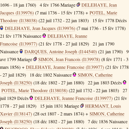
1696 - 18 jan 1760)
4 fév 1766
Mariage
DELEHAYE, Jean
Jacques (I139976)
(7 mai 1736 - 15 fév 1778) +
POTEL, Marie
Theodore (I138038)
(22 juil 1732 - 22 jan 1803)
15 fév 1778
Décès
DELEHAYE, Jean Jacques (I139976)
(7 mai 1736 - 15 fév 1778)
21 fév 1778
Naissance
DELEHAYE, Jeanne
Francoise (I139977)
(21 fév 1778 - 27 juil 1829)
21 jan 1790
Naissance
DARQUES, Antoine Joseph (I144540)
(21 jan 1790)
9
avr 1799
Mariage
SIMON, Jean Francois (I139978)
(8 fév 1771 - 3
mars 1856) +
DELEHAYE, Jeanne Francoise (I139977)
(21 fév 1778
- 27 juil 1829)
18 déc 1802
Naissance
SIMON, Catherine
Joseph (I138250)
(18 déc 1802 - 27 jan 1880)
22 jan 1803
Décès
POTEL, Marie Theodore (I138038)
(22 juil 1732 - 22 jan 1803)
27
juil 1829
Décès
DELEHAYE, Jeanne Francoise (I139977)
(21 fév
1778 - 27 juil 1829)
15 juin 1831
Mariage
HERMANT, Louis
Xavier (I138147)
(28 oct 1807 - 2 mars 1874) +
SIMON, Catherine
Joseph (I138250)
(18 déc 1802 - 27 jan 1880)
7 déc 1836
Naissance