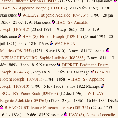
Jeanne Catherine Joseph (I109009)
(1755 - 1833)
1790
Naissance
HAY (S), Appoline Joseph (I109010)
(1790 - 5 fév 1867)
1790
Naissance
WILLAY, Eugenie Adelaide (I094764)
(1790 - 28 jan
1836)
23 oct 1791
Naissance
HAY (S), Aimable
Joseph (I109012)
(23 oct 1791 - 19 sep 1865)
23 mai 1794
Naissance
HAY (S), Florent Joseph (I109014)
(23 mai 1794 - 20
juil 1871)
9 avr 1810
Décès
WACHEUX,
Maurice (I081355)
(1751 - 9 avr 1810)
3 nov 1814
Naissance
DERISCHEBOURG, Sophie Ludivine (I082885)
(3 nov 1814 - 13
déc 1889)
3 sep 1815
Naissance
DEPRET, Ferdinand Desire
Joseph (I064263)
(3 sep 1815)
17 fév 1819
Mariage
GRARD,
Florent Joseph (I109011)
(1784 - 1858) +
HAY (S), Appoline
Joseph (I109010)
(1790 - 5 fév 1867)
8 nov 1822
Mariage
BOUTRY, Pierre Roch (I094763)
(12 déc 1796) +
WILLAY,
Eugenie Adelaide (I094764)
(1790 - 28 jan 1836)
16 fév 1834
Décès
BIENCOURT, Jeanne Florence Therese (I081354)
(27 oct 1753 -
16 fév 1834)
19 déc 1835
Naissance
HAY (S), Aurelie Leocadie