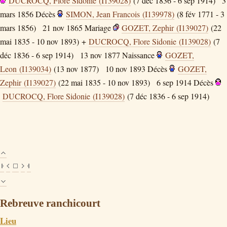
DUCROCQ, Flore Sidonie (I139028)
(7 déc 1836 - 6 sep 1914)
3
mars 1856
Décès
SIMON, Jean Francois (I139978)
(8 fév 1771 - 3
mars 1856)
21 nov 1865
Mariage
GOZET, Zephir (I139027)
(22
mai 1835 - 10 nov 1893) +
DUCROCQ, Flore Sidonie (I139028)
(7
déc 1836 - 6 sep 1914)
13 nov 1877
Naissance
GOZET,
Leon (I139034)
(13 nov 1877)
10 nov 1893
Décès
GOZET,
Zephir (I139027)
(22 mai 1835 - 10 nov 1893)
6 sep 1914
Décès
DUCROCQ, Flore Sidonie (I139028)
(7 déc 1836 - 6 sep 1914)
Rebreuve ranchicourt
Lieu