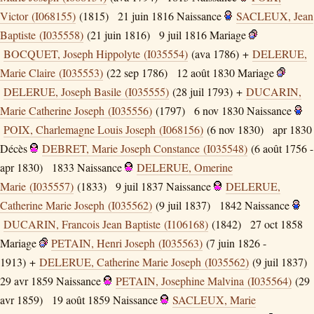
Victor (I068155)
(1815)
21 juin 1816
Naissance
SACLEUX, Jean
Baptiste (I035558)
(21 juin 1816)
9 juil 1816
Mariage
BOCQUET, Joseph Hippolyte (I035554)
(ava 1786) +
DELERUE,
Marie Claire (I035553)
(22 sep 1786)
12 août 1830
Mariage
DELERUE, Joseph Basile (I035555)
(28 juil 1793) +
DUCARIN,
Marie Catherine Joseph (I035556)
(1797)
6 nov 1830
Naissance
POIX, Charlemagne Louis Joseph (I068156)
(6 nov 1830)
apr 1830
Décès
DEBRET, Marie Joseph Constance (I035548)
(6 août 1756 -
apr 1830)
1833
Naissance
DELERUE, Omerine
Marie (I035557)
(1833)
9 juil 1837
Naissance
DELERUE,
Catherine Marie Joseph (I035562)
(9 juil 1837)
1842
Naissance
DUCARIN, Francois Jean Baptiste (I106168)
(1842)
27 oct 1858
Mariage
PETAIN, Henri Joseph (I035563)
(7 juin 1826 -
1913) +
DELERUE, Catherine Marie Joseph (I035562)
(9 juil 1837)
29 avr 1859
Naissance
PETAIN, Josephine Malvina (I035564)
(29
avr 1859)
19 août 1859
Naissance
SACLEUX, Marie