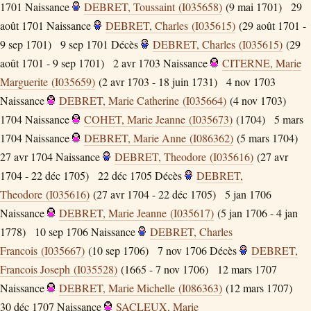
1701
Naissance
DEBRET, Toussaint (I035658)
(9 mai 1701)
29
août 1701
Naissance
DEBRET, Charles (I035615)
(29 août 1701 -
9 sep 1701)
9 sep 1701
Décès
DEBRET, Charles (I035615)
(29
août 1701 - 9 sep 1701)
2 avr 1703
Naissance
CITERNE, Marie
Marguerite (I035659)
(2 avr 1703 - 18 juin 1731)
4 nov 1703
Naissance
DEBRET, Marie Catherine (I035664)
(4 nov 1703)
1704
Naissance
COHET, Marie Jeanne (I035673)
(1704)
5 mars
1704
Naissance
DEBRET, Marie Anne (I086362)
(5 mars 1704)
27 avr 1704
Naissance
DEBRET, Theodore (I035616)
(27 avr
1704 - 22 déc 1705)
22 déc 1705
Décès
DEBRET,
Theodore (I035616)
(27 avr 1704 - 22 déc 1705)
5 jan 1706
Naissance
DEBRET, Marie Jeanne (I035617)
(5 jan 1706 - 4 jan
1778)
10 sep 1706
Naissance
DEBRET, Charles
Francois (I035667)
(10 sep 1706)
7 nov 1706
Décès
DEBRET,
Francois Joseph (I035528)
(1665 - 7 nov 1706)
12 mars 1707
Naissance
DEBRET, Marie Michelle (I086363)
(12 mars 1707)
30 déc 1707
Naissance
SACLEUX, Marie