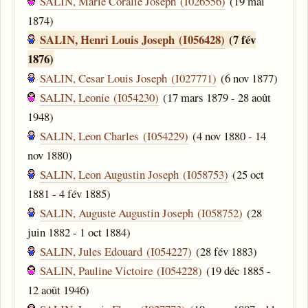
SALIN, Marie Coralie Joseph (I026556)
(19 mai
1874)
SALIN, Henri Louis Joseph (I056428)
(7 fév
1876)
SALIN, Cesar Louis Joseph (I027771)
(6 nov 1877)
SALIN, Leonie (I054230)
(17 mars 1879 - 28 août
1948)
SALIN, Leon Charles (I054229)
(4 nov 1880 - 14
nov 1880)
SALIN, Leon Augustin Joseph (I058753)
(25 oct
1881 - 4 fév 1885)
SALIN, Auguste Augustin Joseph (I058752)
(28
juin 1882 - 1 oct 1884)
SALIN, Jules Edouard (I054227)
(28 fév 1883)
SALIN, Pauline Victoire (I054228)
(19 déc 1885 -
12 août 1946)