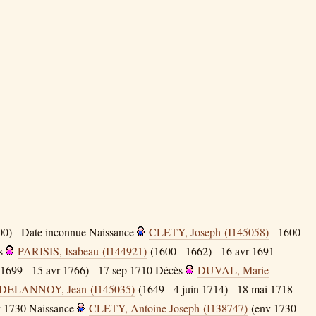
00)
Date inconnue
Naissance
CLETY, Joseph (I145058)
1600
s
PARISIS, Isabeau (I144921)
(1600 - 1662)
16 avr 1691
1699 - 15 avr 1766)
17 sep 1710
Décès
DUVAL, Marie
DELANNOY, Jean (I145035)
(1649 - 4 juin 1714)
18 mai 1718
v 1730
Naissance
CLETY, Antoine Joseph (I138747)
(env 1730 -