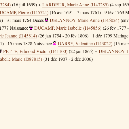
43284)
(16 juil 1699) +
LARDEUR, Marie Anne (I143285)
(4 sep 169
UCAMP, Pierre (I145724)
(16 avr 1691 - 7 mars 1761)
9 fév 1763
M
9)
31 mars 1764
Décès
DELANNOY, Marie Anne (I145024)
(env
 1777
Naissance
DUCAMP, Marie Isabelle (I145856)
(26 fév 1777 -
 Jeanne (I145814)
(26 jan 1754 - 20 fév 1806)
1 déc 1799
Mariage
1)
15 mars 1828
Naissance
DARSY, Valentine (I143022)
(15 mars
PETTE, Edmond Victor (I141100)
(22 jan 1865) +
DELANNOY, Jul
belle Marie (I087815)
(31 déc 1907 - 2 déc 2006)