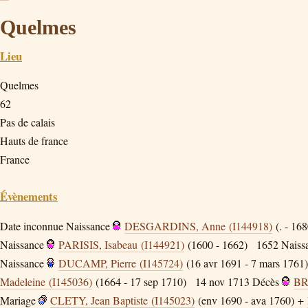
Quelmes
Lieu
Quelmes
62
Pas de calais
Hauts de france
France
Évènements
Date inconnue
Naissance
DESGARDINS, Anne (I144918)
(. - 168
Naissance
PARISIS, Isabeau (I144921)
(1600 - 1662)
1652
Naiss
Naissance
DUCAMP, Pierre (I145724)
(16 avr 1691 - 7 mars 1761)
Madeleine (I145036)
(1664 - 17 sep 1710)
14 nov 1713
Décès
BR
Mariage
CLETY, Jean Baptiste (I145023)
(env 1690 - ava 1760) +