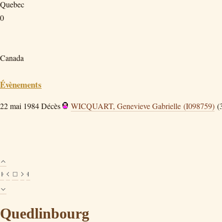
Quebec
0
Canada
Évènements
22 mai 1984
Décès
WICQUART, Genevieve Gabrielle (I098759)
(3
Quedlinbourg