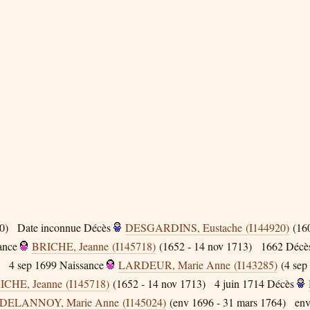
0)
Date inconnue
Décès
DESGARDINS, Eustache (I144920)
(16
ance
BRICHE, Jeanne (I145718)
(1652 - 14 nov 1713)
1662
Décè
4 sep 1699
Naissance
LARDEUR, Marie Anne (I143285)
(4 sep 
ICHE, Jeanne (I145718)
(1652 - 14 nov 1713)
4 juin 1714
Décès
DELANNOY, Marie Anne (I145024)
(env 1696 - 31 mars 1764)
en