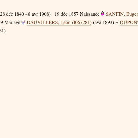
28 déc 1840 - 8 avr 1908)
19 déc 1857
Naissance
SANFIN, Eugen
19
Mariage
DAUVILLERS, Leon (I067281)
(ava 1893) +
DUPONT,
61)