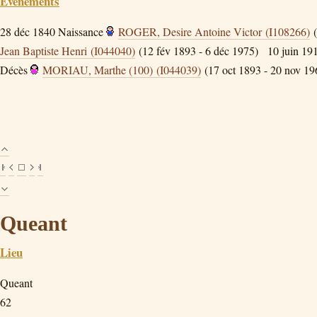
Évènements
28 déc 1840
Naissance
ROGER, Desire Antoine Victor (I108266)
(
Jean Baptiste Henri (I044040)
(12 fév 1893 - 6 déc 1975)
10 juin 19
Décès
MORIAU, Marthe (100) (I044039)
(17 oct 1893 - 20 nov 19
Queant
Lieu
Queant
62