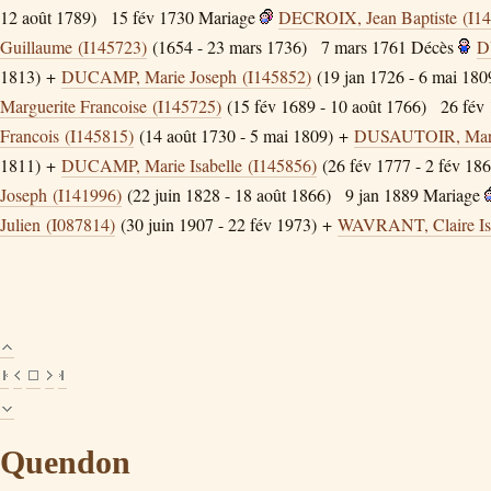
12 août 1789)
15 fév 1730
Mariage
DECROIX, Jean Baptiste (I1
Guillaume (I145723)
(1654 - 23 mars 1736)
7 mars 1761
Décès
D
1813) +
DUCAMP, Marie Joseph (I145852)
(19 jan 1726 - 6 mai 180
Marguerite Francoise (I145725)
(15 fév 1689 - 10 août 1766)
26 fév
Francois (I145815)
(14 août 1730 - 5 mai 1809) +
DUSAUTOIR, Marie
1811) +
DUCAMP, Marie Isabelle (I145856)
(26 fév 1777 - 2 fév 186
Joseph (I141996)
(22 juin 1828 - 18 août 1866)
9 jan 1889
Mariage
Julien (I087814)
(30 juin 1907 - 22 fév 1973) +
WAVRANT, Claire Isa
Quendon