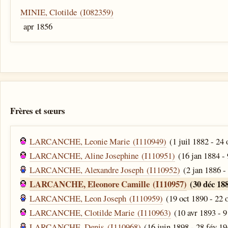
MINIE, Clotilde (I082359)
apr 1856
Frères et sœurs
LARCANCHE, Leonie Marie (I110949)
(1 juil 1882 - 24 
LARCANCHE, Aline Josephine (I110951)
(16 jan 1884 - 
LARCANCHE, Alexandre Joseph (I110952)
(2 jan 1886 -
LARCANCHE, Eleonore Camille (I110957)
(30 déc 188
LARCANCHE, Leon Joseph (I110959)
(19 oct 1890 - 22 
LARCANCHE, Clotilde Marie (I110963)
(10 avr 1893 - 9
LARCANCHE, Denis (I110968)
(16 juin 1898 - 28 fév 19