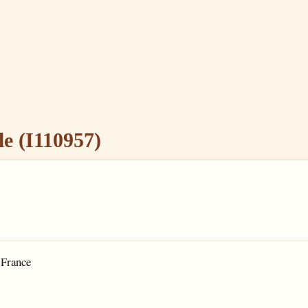
 (I110957)
 France