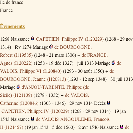
Ile de france
France
Évènements
1268
Naissance
CAPETIEN, Philippe IV (I120229)
(1268 - 29 nov
1314)
fév 1274
Mariage
de BOURGOGNE,
Robert (I119585)
(1248 - 21 mars 1306) +
de FRANCE,
Agnes (I120222)
(1258 - 19 déc 1327)
juil 1313
Mariage
de
VALOIS, Philippe VI (I120840)
(1293 - 30 août 1350) +
de
BOURGOGNE, Jeanne (I120813)
(1293 - 12 sep 1348)
30 juil 1313
Mariage
d'ANJOU-TARENTE, Philippe (de
Sicile) (I121139)
(1278 - 1332) +
de VALOIS,
Catherine (I120846)
(1303 - 1346)
29 nov 1314
Décès
CAPETIEN, Philippe IV (I120229)
(1268 - 29 nov 1314)
19 jan
1543
Naissance
de VALOIS-ANGOULEME, Francois
II (I121457)
(19 jan 1543 - 5 déc 1560)
2 avr 1546
Naissance
de