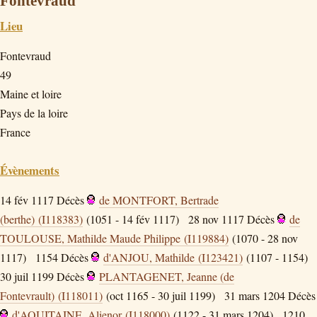
Fontevraud
Lieu
Fontevraud
49
Maine et loire
Pays de la loire
France
Évènements
14 fév 1117
Décès
de MONTFORT, Bertrade
(berthe) (I118383)
(1051 - 14 fév 1117)
28 nov 1117
Décès
de
TOULOUSE, Mathilde Maude Philippe (I119884)
(1070 - 28 nov
1117)
1154
Décès
d'ANJOU, Mathilde (I123421)
(1107 - 1154)
30 juil 1199
Décès
PLANTAGENET, Jeanne (de
Fontevrault) (I118011)
(oct 1165 - 30 juil 1199)
31 mars 1204
Décès
d'AQUITAINE, Alienor (I118000)
(1122 - 31 mars 1204)
1210