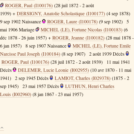
ROGER, Paul (I100176)
(28 juil 1872 - 2 août
1939) +
DERSIGNY, Anatolie Scholastique (I100177)
(4 sep 1878)
9 sep 1902
Naissance
ROGER, Laure (I100178)
(9 sep 1902)
5
mai 1906
Mariage
MICHEL (LE), Fortune Nicolas (I100183)
(6
déc 1878 - 26 juin 1957) +
ROGER, Jeanne (I100182)
(28 mai 1878 -
6 jan 1957)
8 sep 1907
Naissance
MICHEL (LE), Fortune Emile
Narcisse Paul Joseph (I100184)
(8 sep 1907)
2 août 1939
Décès
ROGER, Paul (I100176)
(28 juil 1872 - 2 août 1939)
11 mai 1941
Décès
DELEMER, Lucie Leonie (I002955)
(10 avr 1870 - 11 mai
1941)
2 sep 1945
Décès
LAMIOT, Charles (I029378)
(1875 - 2
sep 1945)
23 mai 1957
Décès
LUTHUN, Henri Charles
Louis (I002960)
(8 jan 1867 - 23 mai 1957)