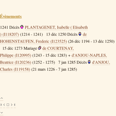
Évènements
1241
Décès
PLANTAGENET, Isabelle ( Elisabeth
) (I118207)
(1214 - 1241)
13 déc 1250
Décès
de
HOHENSTAUFEN, Frederic (I123525)
(26 déc 1194 - 13 déc 1250)
15 déc 1273
Mariage
de COURTENAY,
Philippe (I120995)
(1243 - 15 déc 1283) +
d'ANJOU-NAPLES,
Beatrice (I120236)
(1252 - 1275)
7 jan 1285
Décès
d'ANJOU,
Charles (I119158)
(21 mars 1226 - 7 jan 1285)