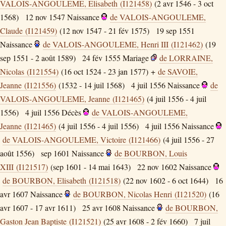
VALOIS-ANGOULEME, Elisabeth (I121458)
(2 avr 1546 - 3 oct
1568)
12 nov 1547
Naissance
de VALOIS-ANGOULEME,
Claude (I121459)
(12 nov 1547 - 21 fév 1575)
19 sep 1551
Naissance
de VALOIS-ANGOULEME, Henri III (I121462)
(19
sep 1551 - 2 août 1589)
24 fév 1555
Mariage
de LORRAINE,
Nicolas (I121554)
(16 oct 1524 - 23 jan 1577) +
de SAVOIE,
Jeanne (I121556)
(1532 - 14 juil 1568)
4 juil 1556
Naissance
de
VALOIS-ANGOULEME, Jeanne (I121465)
(4 juil 1556 - 4 juil
1556)
4 juil 1556
Décès
de VALOIS-ANGOULEME,
Jeanne (I121465)
(4 juil 1556 - 4 juil 1556)
4 juil 1556
Naissance
de VALOIS-ANGOULEME, Victoire (I121466)
(4 juil 1556 - 27
août 1556)
sep 1601
Naissance
de BOURBON, Louis
XIII (I121517)
(sep 1601 - 14 mai 1643)
22 nov 1602
Naissance
de BOURBON, Elisabeth (I121518)
(22 nov 1602 - 6 oct 1644)
16
avr 1607
Naissance
de BOURBON, Nicolas Henri (I121520)
(16
avr 1607 - 17 avr 1611)
25 avr 1608
Naissance
de BOURBON,
Gaston Jean Baptiste (I121521)
(25 avr 1608 - 2 fév 1660)
7 juil