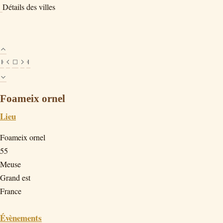
Détails des villes
Foameix ornel
Lieu
Foameix ornel
55
Meuse
Grand est
France
Évènements