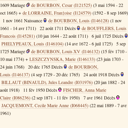
1609
Mariage
de BOURBON, Cesar (I121525)
(3 mai 1594 - 22
oct 1665) +
de LORRAINE, Fran‡oise (I124579)
(1592 - 8 sep 1669)
1 nov 1661
Naissance
de BOURBON, Louis (I146128)
(1 nov
1661 - 14 avr 1711)
22 août 1711
Décès
de BOUFFLERS, Louis
Francois (I145281)
(10 jan 1644 - 22 août 1711)
6 juil 1725
Décès
PHELYPEAUX, Louis (I146104)
(14 avr 1672 - 6 juil 1725)
5 sep
1725
Mariage
de BOURBON, Louis XV (I146132)
(15 fév 1710 -
10 mai 1774) +
LESZCZYNSKA, Marie (I146133)
(23 juin 1703 -
24 juin 1768)
20 déc 1765
Décès
de BOURBON,
Louis (I146137)
(4 sep 1729 - 20 déc 1765)
24 août 1918
Décès
BILLAUT (BINAULD), Jules Leandre (I031976)
(20 jan 1882 - 24
août 1918)
11 fév 1950
Décès
FISCHER, Anna Marie
Claire (I086236)
(2 sep 1871 - 11 fév 1950)
7 avr 1961
Décès
JACQUEMONT, Cecile Marie Anne (I068445)
(22 mai 1889 - 7 avr
1961)