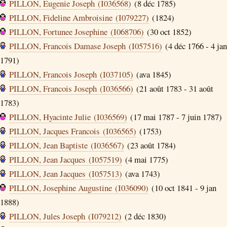
PILLON, Eugenie Joseph (I036568)
(8 déc 1785)
PILLON, Fideline Ambroisine (I079227)
(1824)
PILLON, Fortunee Josephine (I068706)
(30 oct 1852)
PILLON, Francois Damase Joseph (I057516)
(4 déc 1766 - 4 jan
1791)
PILLON, Francois Joseph (I037105)
(ava 1845)
PILLON, Francois Joseph (I036566)
(21 août 1783 - 31 août
1783)
PILLON, Hyacinte Julie (I036569)
(17 mai 1787 - 7 juin 1787)
PILLON, Jacques Francois (I036565)
(1753)
PILLON, Jean Baptiste (I036567)
(23 août 1784)
PILLON, Jean Jacques (I057519)
(4 mai 1775)
PILLON, Jean Jacques (I057513)
(ava 1743)
PILLON, Josephine Augustine (I036090)
(10 oct 1841 - 9 jan
1888)
PILLON, Jules Joseph (I079212)
(2 déc 1830)