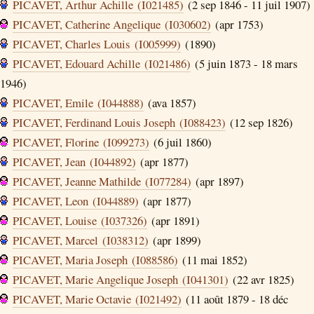
PICAVET, Arthur Achille (I021485)
(2 sep 1846 - 11 juil 1907)
PICAVET, Catherine Angelique (I030602)
(apr 1753)
PICAVET, Charles Louis (I005999)
(1890)
PICAVET, Edouard Achille (I021486)
(5 juin 1873 - 18 mars
1946)
PICAVET, Emile (I044888)
(ava 1857)
PICAVET, Ferdinand Louis Joseph (I088423)
(12 sep 1826)
PICAVET, Florine (I099273)
(6 juil 1860)
PICAVET, Jean (I044892)
(apr 1877)
PICAVET, Jeanne Mathilde (I077284)
(apr 1897)
PICAVET, Leon (I044889)
(apr 1877)
PICAVET, Louise (I037326)
(apr 1891)
PICAVET, Marcel (I038312)
(apr 1899)
PICAVET, Maria Joseph (I088586)
(11 mai 1852)
PICAVET, Marie Angelique Joseph (I041301)
(22 avr 1825)
PICAVET, Marie Octavie (I021492)
(11 août 1879 - 18 déc