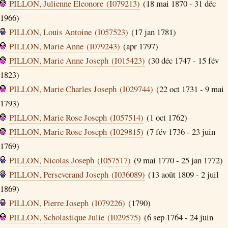
PILLON, Julienne Eleonore (I079213)
(18 mai 1870 - 31 déc
1966)
PILLON, Louis Antoine (I057523)
(17 jan 1781)
PILLON, Marie Anne (I079243)
(apr 1797)
PILLON, Marie Anne Joseph (I015423)
(30 déc 1747 - 15 fév
1823)
PILLON, Marie Charles Joseph (I029744)
(22 oct 1731 - 9 mai
1793)
PILLON, Marie Rose Joseph (I057514)
(1 oct 1762)
PILLON, Marie Rose Joseph (I029815)
(7 fév 1736 - 23 juin
1769)
PILLON, Nicolas Joseph (I057517)
(9 mai 1770 - 25 jan 1772)
PILLON, Perseverand Joseph (I036089)
(13 août 1809 - 2 juil
1869)
PILLON, Pierre Joseph (I079226)
(1790)
PILLON, Scholastique Julie (I029575)
(6 sep 1764 - 24 juin