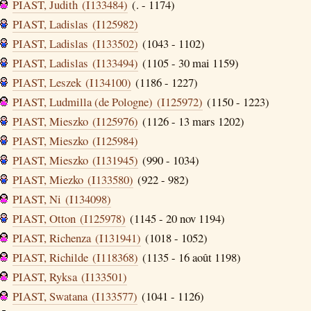
PIAST, Judith (I133484)
(. - 1174)
PIAST, Ladislas (I125982)
PIAST, Ladislas (I133502)
(1043 - 1102)
PIAST, Ladislas (I133494)
(1105 - 30 mai 1159)
PIAST, Leszek (I134100)
(1186 - 1227)
PIAST, Ludmilla (de Pologne) (I125972)
(1150 - 1223)
PIAST, Mieszko (I125976)
(1126 - 13 mars 1202)
PIAST, Mieszko (I125984)
PIAST, Mieszko (I131945)
(990 - 1034)
PIAST, Miezko (I133580)
(922 - 982)
PIAST, Ni (I134098)
PIAST, Otton (I125978)
(1145 - 20 nov 1194)
PIAST, Richenza (I131941)
(1018 - 1052)
PIAST, Richilde (I118368)
(1135 - 16 août 1198)
PIAST, Ryksa (I133501)
PIAST, Swatana (I133577)
(1041 - 1126)