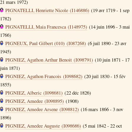
21 mars 1972)
PIGNATELLI, Henriette Nicole (I146886)
(19 avr 1719 - 1 sep
1782)
PIGNATELLI, Maia Francesca (I148975)
(14 juin 1696 - 3 mai
1766)
PIGNEUX, Paul Gilbert (010) (I087268)
(6 juil 1890 - 23 avr
1945)
PIGNIEZ, Agathon Arthur Benoit (I098791)
(10 juin 1871 - 17
juin 1871)
PIGNIEZ, Agathon Francois (I098682)
(20 juil 1830 - 15 fév
1855)
PIGNIEZ, Alberic (I098681)
(22 déc 1826)
PIGNIEZ, Amedee (I098895)
(1908)
PIGNIEZ, Amedee Arsene (I098812)
(16 mars 1866 - 3 nov
1896)
PIGNIEZ, Amedee Auguste (I098686)
(5 mai 1842 - 22 oct