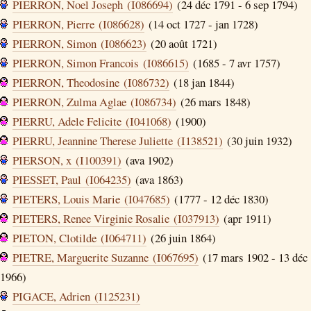
PIERRON, Noel Joseph (I086694)
(24 déc 1791 - 6 sep 1794)
PIERRON, Pierre (I086628)
(14 oct 1727 - jan 1728)
PIERRON, Simon (I086623)
(20 août 1721)
PIERRON, Simon Francois (I086615)
(1685 - 7 avr 1757)
PIERRON, Theodosine (I086732)
(18 jan 1844)
PIERRON, Zulma Aglae (I086734)
(26 mars 1848)
PIERRU, Adele Felicite (I041068)
(1900)
PIERRU, Jeannine Therese Juliette (I138521)
(30 juin 1932)
PIERSON, x (I100391)
(ava 1902)
PIESSET, Paul (I064235)
(ava 1863)
PIETERS, Louis Marie (I047685)
(1777 - 12 déc 1830)
PIETERS, Renee Virginie Rosalie (I037913)
(apr 1911)
PIETON, Clotilde (I064711)
(26 juin 1864)
PIETRE, Marguerite Suzanne (I067695)
(17 mars 1902 - 13 déc
1966)
PIGACE, Adrien (I125231)