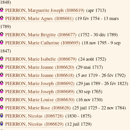
1848)
PIERRON, Marguerite Joseph (I086619)
(apr 1713)
PIERRON, Marie Agnes (I086681)
(19 fév 1754 - 13 mars
1789)
PIERRON, Marie Brigitte (I086677)
(1752 - 30 déc 1789)
PIERRON, Marie Catherine (I086695)
(18 nov 1795 - 9 sep
1847)
PIERRON, Marie Isabelle (I086679)
(24 août 1752)
PIERRON, Marie Jeanne (I086620)
(29 mai 1717)
PIERRON, Marie Jeanne (I086618)
(5 avr 1719 - 26 fév 1792)
PIERRON, Marie Joseph (I086692)
(29 jan 1789 - 26 fév 1823)
PIERRON, Marie Joseph (I086689)
(30 sep 1765)
PIERRON, Marie Louise (I086630)
(16 nov 1730)
PIERRON, Marie Rose (I086626)
(25 juil 1725 - 22 nov 1784)
PIERRON, Nicolas (I086728)
(1830 - 1875)
PIERRON, Nicolas (I086629)
(12 juil 1729)