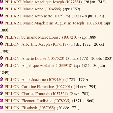
PILLART, Marie Angelique Joseph (I077661)
(28 jan 1742)
PILLART, Marie Anne (I024686)
(apr 1769)
PILLART, Marie Antoinette (I095896)
(1727 - 8 juil 1793)
PILLART, Marie Magdeleine Augustine Joseph (I032600)
(apr
1806)
PILLAS, Germaine Marie Louise (I007210)
(apr 1889)
PILLON, Albertine Joseph (I057518)
(14 déc 1772 - 26 oct
1790)
PILLON, Amelie Louise (I057520)
(3 mars 1778 - 20 déc 1853)
PILLON, Angelique Adelaide (I033918)
(apr 1811 - 30 juin
1849)
PILLON, Anne Joachine (I079456)
(1723 - 1770)
PILLON, Caroline Florentine (I027901)
(14 nov 1794)
PILLON, Charles Francois (I057524)
(2 avr 1783)
PILLON, Eleonore Ludivine (I078935)
(1871 - 1960)
PILLON, Elisabeth (I057055)
(20 déc 1771)