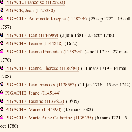
PIGACE, Francoise (I125233)
PIGACE, Jean (I125230)
PIGACHE, Antoinette Josephe (I138296)
(25 sep 1722 - 15 août
1757)
PIGACHE, Jean (I144989)
(2 juin 1681 - 23 août 1748)
PIGACHE, Jeanne (I144848)
(1612)
PIGACHE, Jeanne Francoise (I138294)
(4 août 1719 - 27 mars
1778)
PIGACHE, Jeanne Therese (I138584)
(11 mars 1719 - 14 mai
1788)
PIGACHE, Jean Francois (I138583)
(11 jan 1716 - 15 avr 1742)
PIGACHE, Jenne (I145144)
PIGACHE, Jossine (I137602)
(1605)
PIGACHE, Marie (I144990)
(15 mars 1682)
PIGACHE, Marie Anne Catherine (I138295)
(6 mars 1721 - 5
oct 1788)