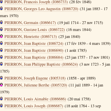
PIERRON, Francois Joseph (I086733)
(28 fév 1846)
PIERRON, Georges Leo Augustin (I086720)
(31 jan 1883 - 17
mars 1970)
PIERRON, Germain (I086617)
(19 juil 1714 - 27 nov 1715)
PIERRON, Gustave Louis (I086722)
(16 mars 1844)
PIERRON, Henriette (I086713)
(25 jan 1840)
PIERRON, Jean Baptiste (I086724)
(17 fév 1839 - 4 mars 1839)
PIERRON, Jean Baptiste (I086690)
(1 août 1785)
PIERRON, Jean Baptiste (I086684)
(23 jan 1757 - 17 nov 1801)
PIERRON, Jean Philippe Baptiste (I086624)
(3 nov 1723 - 5 jan
1785)
PIERRON, Joseph Eugene (I005318)
(1858 - apr 1889)
PIERRON, Julienne Berthe (I005320)
(11 juil 1889 - 14 jan
1979)
PIERRON, Louis Aimable (I086686)
(20 mai 1758)
PIERRON, Louis Joseph (I086687)
(18 août 1764 - 13 sep