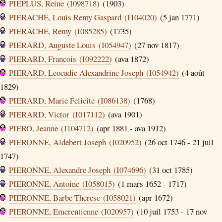
PIEPLUS, Reine (I098718)
(1903)
PIERACHE, Louis Remy Gaspard (I104020)
(5 jan 1771)
PIERACHE, Remy (I085285)
(1735)
PIERARD, Auguste Louis (I054947)
(27 nov 1817)
PIERARD, Francois (I092222)
(ava 1872)
PIERARD, Leocadie Alexandrine Joseph (I054942)
(4 août
1829)
PIERARD, Marie Felicite (I086138)
(1768)
PIERARD, Victor (I017112)
(ava 1901)
PIERO, Jeanne (I104712)
(apr 1881 - ava 1912)
PIERONNE, Aldebert Joseph (I020952)
(26 oct 1746 - 21 juil
1747)
PIERONNE, Alexandre Joseph (I074696)
(31 oct 1785)
PIERONNE, Antoine (I058015)
(1 mars 1652 - 1717)
PIERONNE, Barbe Therese (I058021)
(apr 1672)
PIERONNE, Emerentienne (I020957)
(10 juil 1753 - 17 nov