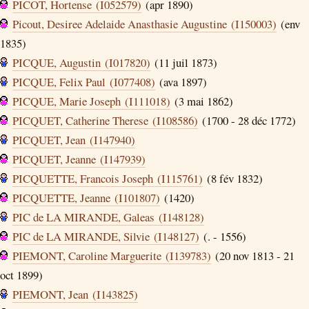
PICOT, Hortense (I052579)
(apr 1890)
Picout, Desiree Adelaide Anasthasie Augustine (I150003)
(env
1835)
PICQUE, Augustin (I017820)
(11 juil 1873)
PICQUE, Felix Paul (I077408)
(ava 1897)
PICQUE, Marie Joseph (I111018)
(3 mai 1862)
PICQUET, Catherine Therese (I108586)
(1700 - 28 déc 1772)
PICQUET, Jean (I147940)
PICQUET, Jeanne (I147939)
PICQUETTE, Francois Joseph (I115761)
(8 fév 1832)
PICQUETTE, Jeanne (I101807)
(1420)
PIC de LA MIRANDE, Galeas (I148128)
PIC de LA MIRANDE, Silvie (I148127)
(. - 1556)
PIEMONT, Caroline Marguerite (I139783)
(20 nov 1813 - 21
oct 1899)
PIEMONT, Jean (I143825)