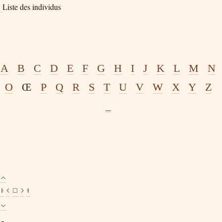
Liste des individus
A
B
C
D
E
F
G
H
I
J
K
L
M
N
O
Œ
P
Q
R
S
T
U
V
W
X
Y
Z
_