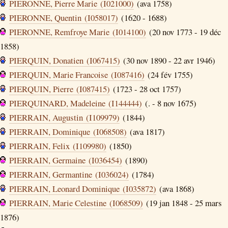
PIERONNE, Pierre Marie (I021000)
(ava 1758)
PIERONNE, Quentin (I058017)
(1620 - 1688)
PIERONNE, Remfroye Marie (I014100)
(20 nov 1773 - 19 déc
1858)
PIERQUIN, Donatien (I067415)
(30 nov 1890 - 22 avr 1946)
PIERQUIN, Marie Francoise (I087416)
(24 fév 1755)
PIERQUIN, Pierre (I087415)
(1723 - 28 oct 1757)
PIERQUINARD, Madeleine (I144444)
(. - 8 nov 1675)
PIERRAIN, Augustin (I109979)
(1844)
PIERRAIN, Dominique (I068508)
(ava 1817)
PIERRAIN, Felix (I109980)
(1850)
PIERRAIN, Germaine (I036454)
(1890)
PIERRAIN, Germantine (I036024)
(1784)
PIERRAIN, Leonard Dominique (I035872)
(ava 1868)
PIERRAIN, Marie Celestine (I068509)
(19 jan 1848 - 25 mars
1876)