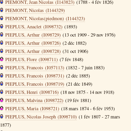
PIEMONT, Jean Nicolas (I143823)
(1788 - 4 fév 1826)
PIEMONT, Nicolas (I144329)
PIEMONT, Nicolas(piedmon) (I144323)
PIEPLUS, Anaclet (I098732)
(1893)
PIEPLUS, Arthur (I098729)
(13 oct 1909 - 29 nov 1976)
PIEPLUS, Arthur (I098726)
(2 déc 1882)
PIEPLUS, Arthur (I098728)
(31 oct 1906)
PIEPLUS, Flore (I098711)
(7 fév 1848)
PIEPLUS, Francois (I057113)
(1832 - 7 juin 1883)
PIEPLUS, Francois (I098731)
(2 déc 1885)
PIEPLUS, Francois (I098719)
(21 déc 1849)
PIEPLUS, Henri (I098716)
(18 nov 1875 - 14 nov 1918)
PIEPLUS, Malvina (I098722)
(19 fév 1881)
PIEPLUS, Maria (I098721)
(18 mars 1874 - 6 fév 1953)
PIEPLUS, Nicolas Joseph (I098710)
(1 fév 1807 - 27 mars
1877)