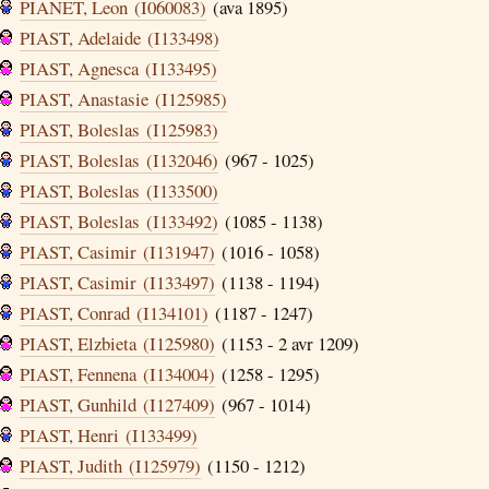
PIANET, Leon (I060083)
(ava 1895)
PIAST, Adelaide (I133498)
PIAST, Agnesca (I133495)
PIAST, Anastasie (I125985)
PIAST, Boleslas (I125983)
PIAST, Boleslas (I132046)
(967 - 1025)
PIAST, Boleslas (I133500)
PIAST, Boleslas (I133492)
(1085 - 1138)
PIAST, Casimir (I131947)
(1016 - 1058)
PIAST, Casimir (I133497)
(1138 - 1194)
PIAST, Conrad (I134101)
(1187 - 1247)
PIAST, Elzbieta (I125980)
(1153 - 2 avr 1209)
PIAST, Fennena (I134004)
(1258 - 1295)
PIAST, Gunhild (I127409)
(967 - 1014)
PIAST, Henri (I133499)
PIAST, Judith (I125979)
(1150 - 1212)