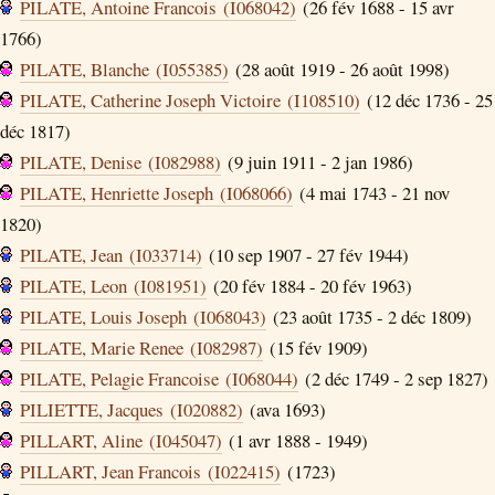
PILATE, Antoine Francois (I068042)
(26 fév 1688 - 15 avr
1766)
PILATE, Blanche (I055385)
(28 août 1919 - 26 août 1998)
PILATE, Catherine Joseph Victoire (I108510)
(12 déc 1736 - 25
déc 1817)
PILATE, Denise (I082988)
(9 juin 1911 - 2 jan 1986)
PILATE, Henriette Joseph (I068066)
(4 mai 1743 - 21 nov
1820)
PILATE, Jean (I033714)
(10 sep 1907 - 27 fév 1944)
PILATE, Leon (I081951)
(20 fév 1884 - 20 fév 1963)
PILATE, Louis Joseph (I068043)
(23 août 1735 - 2 déc 1809)
PILATE, Marie Renee (I082987)
(15 fév 1909)
PILATE, Pelagie Francoise (I068044)
(2 déc 1749 - 2 sep 1827)
PILIETTE, Jacques (I020882)
(ava 1693)
PILLART, Aline (I045047)
(1 avr 1888 - 1949)
PILLART, Jean Francois (I022415)
(1723)