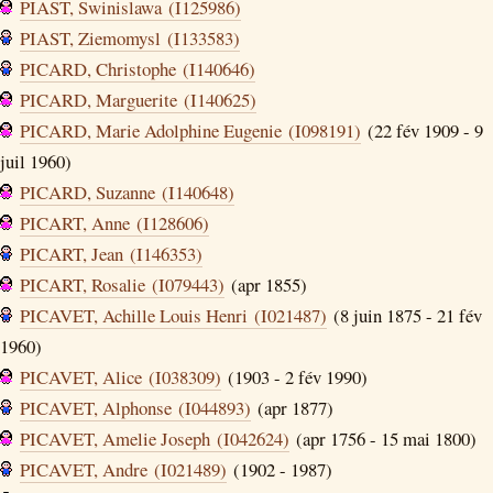
PIAST, Swinislawa (I125986)
PIAST, Ziemomysl (I133583)
PICARD, Christophe (I140646)
PICARD, Marguerite (I140625)
PICARD, Marie Adolphine Eugenie (I098191)
(22 fév 1909 - 9
juil 1960)
PICARD, Suzanne (I140648)
PICART, Anne (I128606)
PICART, Jean (I146353)
PICART, Rosalie (I079443)
(apr 1855)
PICAVET, Achille Louis Henri (I021487)
(8 juin 1875 - 21 fév
1960)
PICAVET, Alice (I038309)
(1903 - 2 fév 1990)
PICAVET, Alphonse (I044893)
(apr 1877)
PICAVET, Amelie Joseph (I042624)
(apr 1756 - 15 mai 1800)
PICAVET, Andre (I021489)
(1902 - 1987)