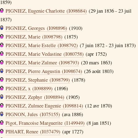
1859)
PIGNIEZ, Eugenie Charlotte (I098684)
(29 jan 1836 - 23 juil
1837)
PIGNIEZ, Georges (I098896)
(1910)
PIGNIEZ, Marie (I098798)
(1875)
PIGNIEZ, Marie Estelle (I098792)
(7 juin 1872 - 23 juin 1873)
PIGNIEZ, Marie Vedastine (I080758)
(apr 1752)
PIGNIEZ, Marie Zulmee (I098793)
(20 mars 1863)
PIGNIEZ, Pierre Augustin (I098674)
(26 août 1803)
PIGNIEZ, Stephanie (I098799)
(1878)
PIGNIEZ, x (I098899)
(1896)
PIGNIEZ, Zephyr (I098894)
(1905)
PIGNIEZ, Zulmee Eugenie (I098814)
(12 avr 1870)
PIGNON, Jules (I075155)
(ava 1886)
Pigot, Francoise Marguerite (I149949)
(8 jan 1851)
PIHART, Renee (I037479)
(apr 1727)