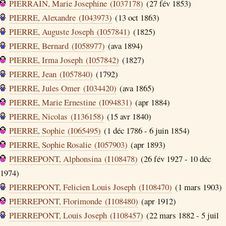
PIERRAIN, Marie Josephine (I037178)
(27 fév 1853)
PIERRE, Alexandre (I043973)
(13 oct 1863)
PIERRE, Auguste Joseph (I057841)
(1825)
PIERRE, Bernard (I058977)
(ava 1894)
PIERRE, Irma Joseph (I057842)
(1827)
PIERRE, Jean (I057840)
(1792)
PIERRE, Jules Omer (I034420)
(ava 1865)
PIERRE, Marie Ernestine (I094831)
(apr 1884)
PIERRE, Nicolas (I136158)
(15 avr 1840)
PIERRE, Sophie (I065495)
(1 déc 1786 - 6 juin 1854)
PIERRE, Sophie Rosalie (I057903)
(apr 1893)
PIERREPONT, Alphonsina (I108478)
(26 fév 1927 - 10 déc
1974)
PIERREPONT, Felicien Louis Joseph (I108470)
(1 mars 1903)
PIERREPONT, Florimonde (I108480)
(apr 1912)
PIERREPONT, Louis Joseph (I108457)
(22 mars 1882 - 5 juil