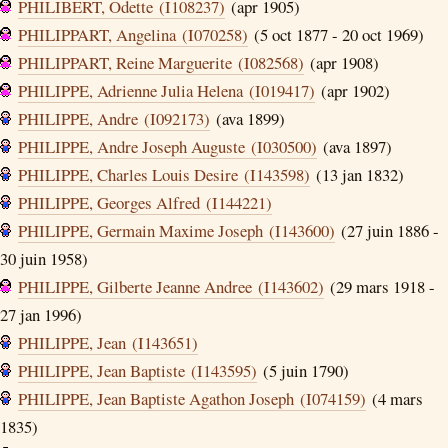
PHILIBERT, Odette (I108237)
(apr 1905)
PHILIPPART, Angelina (I070258)
(5 oct 1877 - 20 oct 1969)
PHILIPPART, Reine Marguerite (I082568)
(apr 1908)
PHILIPPE, Adrienne Julia Helena (I019417)
(apr 1902)
PHILIPPE, Andre (I092173)
(ava 1899)
PHILIPPE, Andre Joseph Auguste (I030500)
(ava 1897)
PHILIPPE, Charles Louis Desire (I143598)
(13 jan 1832)
PHILIPPE, Georges Alfred (I144221)
PHILIPPE, Germain Maxime Joseph (I143600)
(27 juin 1886 -
30 juin 1958)
PHILIPPE, Gilberte Jeanne Andree (I143602)
(29 mars 1918 -
27 jan 1996)
PHILIPPE, Jean (I143651)
PHILIPPE, Jean Baptiste (I143595)
(5 juin 1790)
PHILIPPE, Jean Baptiste Agathon Joseph (I074159)
(4 mars
1835)