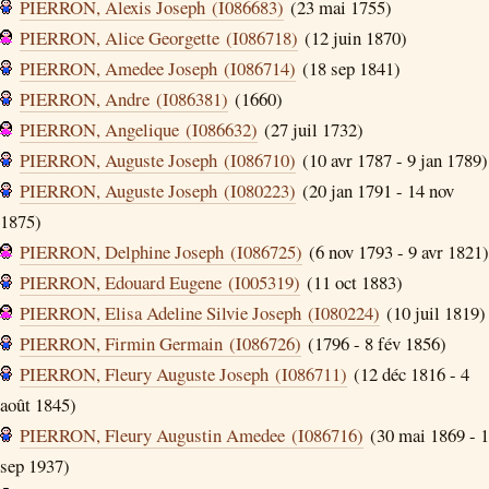
PIERRON, Alexis Joseph (I086683)
(23 mai 1755)
PIERRON, Alice Georgette (I086718)
(12 juin 1870)
PIERRON, Amedee Joseph (I086714)
(18 sep 1841)
PIERRON, Andre (I086381)
(1660)
PIERRON, Angelique (I086632)
(27 juil 1732)
PIERRON, Auguste Joseph (I086710)
(10 avr 1787 - 9 jan 1789)
PIERRON, Auguste Joseph (I080223)
(20 jan 1791 - 14 nov
1875)
PIERRON, Delphine Joseph (I086725)
(6 nov 1793 - 9 avr 1821)
PIERRON, Edouard Eugene (I005319)
(11 oct 1883)
PIERRON, Elisa Adeline Silvie Joseph (I080224)
(10 juil 1819)
PIERRON, Firmin Germain (I086726)
(1796 - 8 fév 1856)
PIERRON, Fleury Auguste Joseph (I086711)
(12 déc 1816 - 4
août 1845)
PIERRON, Fleury Augustin Amedee (I086716)
(30 mai 1869 - 1
sep 1937)