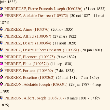
juin 1832)
PIERREUSE, Pierre Francois Joseph (I060326)
(31 oct 1833)
PIERREZ, Adelaide Desiree (I109372)
(30 oct 1827 - 11 mai
1874)
PIERREZ, Aime (I109376)
(20 nov 1835)
PIERREZ, Alfred (I109367)
(27 mars 1822)
PIERREZ, Desire (I109364)
(11 août 1820)
PIERREZ, Desire Hubert Constant (I109361)
(20 jan 1801)
PIERREZ, Eleonore (I109375)
(9 avr 1832)
PIERREZ, Elisa (I109374)
(11 sep 1830)
PIERREZ, Fortune (I109369)
(7 déc 1825)
PIERREZ, Roseline (I109362)
(24 mai 1819 - 7 avr 1859)
PIERRON, Adelaide Joseph (I086691)
(29 jan 1787 - 4 sep
1790)
PIERRON, Albert Joseph (I086730)
(8 mars 1801 - 17 fév
1875)