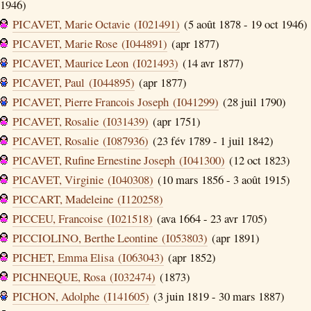
1946)
PICAVET, Marie Octavie (I021491)
(5 août 1878 - 19 oct 1946)
PICAVET, Marie Rose (I044891)
(apr 1877)
PICAVET, Maurice Leon (I021493)
(14 avr 1877)
PICAVET, Paul (I044895)
(apr 1877)
PICAVET, Pierre Francois Joseph (I041299)
(28 juil 1790)
PICAVET, Rosalie (I031439)
(apr 1751)
PICAVET, Rosalie (I087936)
(23 fév 1789 - 1 juil 1842)
PICAVET, Rufine Ernestine Joseph (I041300)
(12 oct 1823)
PICAVET, Virginie (I040308)
(10 mars 1856 - 3 août 1915)
PICCART, Madeleine (I120258)
PICCEU, Francoise (I021518)
(ava 1664 - 23 avr 1705)
PICCIOLINO, Berthe Leontine (I053803)
(apr 1891)
PICHET, Emma Elisa (I063043)
(apr 1852)
PICHNEQUE, Rosa (I032474)
(1873)
PICHON, Adolphe (I141605)
(3 juin 1819 - 30 mars 1887)