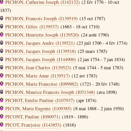
PICHON, Catherine Joseph (I142132)
(2 fév 1776 - 10 oct
1837)
PICHON, Francois Joseph (I139519)
(15 oct 1787)
PICHON, Gilles (I139537)
(1663 - 18 oct 1710)
PICHON, Henriette Joseph (I139520)
(24 août 1790)
PICHON, Jacques Andre (I139521)
(23 juil 1706 - 4 fév 1774)
PICHON, Jacques Joseph (I139518)
(25 mars 1785)
PICHON, Jacques Joseph (I144900)
(2 jan 1754 - 7 jan 1834)
PICHON, Jean Charles (I139523)
(5 mai 1744 - 5 mai 1783)
PICHON, Marie Anne (I139517)
(12 avr 1783)
PICHON, Marie Francoise (I099882)
(1721 - 20 fév 1748)
PICHON, Maurice Francois Joseph (I031348)
(ava 1898)
PICHOT, Emilie Pauline (I107937)
(apr 1874)
PICON, Marie Eugenie (I109385)
(8 mai 1868 - 2 juin 1950)
PICONT, Pauline (I090971)
(1819 - 1886)
PICOT, Fran‡oise (I143853)
(1816)