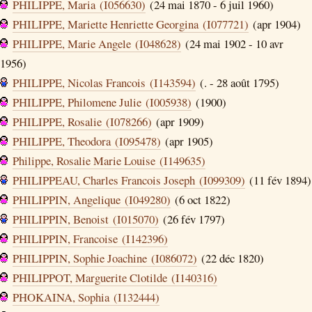
PHILIPPE, Maria (I056630)
(24 mai 1870 - 6 juil 1960)
PHILIPPE, Mariette Henriette Georgina (I077721)
(apr 1904)
PHILIPPE, Marie Angele (I048628)
(24 mai 1902 - 10 avr
1956)
PHILIPPE, Nicolas Francois (I143594)
(. - 28 août 1795)
PHILIPPE, Philomene Julie (I005938)
(1900)
PHILIPPE, Rosalie (I078266)
(apr 1909)
PHILIPPE, Theodora (I095478)
(apr 1905)
Philippe, Rosalie Marie Louise (I149635)
PHILIPPEAU, Charles Francois Joseph (I099309)
(11 fév 1894)
PHILIPPIN, Angelique (I049280)
(6 oct 1822)
PHILIPPIN, Benoist (I015070)
(26 fév 1797)
PHILIPPIN, Francoise (I142396)
PHILIPPIN, Sophie Joachine (I086072)
(22 déc 1820)
PHILIPPOT, Marguerite Clotilde (I140316)
PHOKAINA, Sophia (I132444)