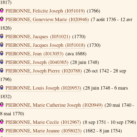
1817)
PIERONNE, Felicite Joseph (I051019)
(1766)
PIERONNE, Genevieve Marie (I020946)
(7 août 1736 - 12 avr
1826)
PIERONNE, Jacques (I051021)
(1770)
PIERONNE, Jacques Joseph (I051018)
(1730)
PIERONNE, Jean (I013053)
(ava 1688)
PIERONNE, Joseph (I040365)
(28 juin 1748)
PIERONNE, Joseph Pierre (I020788)
(26 oct 1742 - 28 sep
1796)
PIERONNE, Louis Joseph (I020953)
(28 juin 1748 - 6 mars
1832)
PIERONNE, Marie Catherine Joseph (I020949)
(20 mai 1740 -
8 mai 1770)
PIERONNE, Marie Cecile (I012967)
(8 sep 1751 - 10 sep 1796)
PIERONNE, Marie Jeanne (I058023)
(1682 - 8 jan 1754)