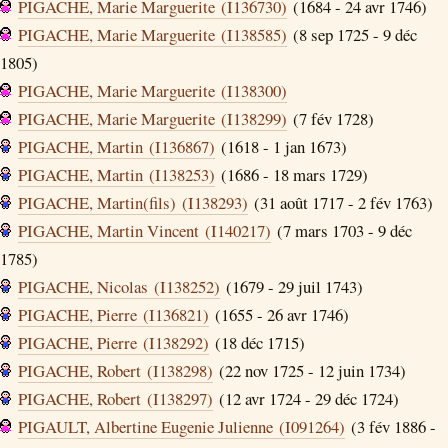
PIGACHE, Marie Marguerite (I136730)
(1684 - 24 avr 1746)
PIGACHE, Marie Marguerite (I138585)
(8 sep 1725 - 9 déc
1805)
PIGACHE, Marie Marguerite (I138300)
PIGACHE, Marie Marguerite (I138299)
(7 fév 1728)
PIGACHE, Martin (I136867)
(1618 - 1 jan 1673)
PIGACHE, Martin (I138253)
(1686 - 18 mars 1729)
PIGACHE, Martin(fils) (I138293)
(31 août 1717 - 2 fév 1763)
PIGACHE, Martin Vincent (I140217)
(7 mars 1703 - 9 déc
1785)
PIGACHE, Nicolas (I138252)
(1679 - 29 juil 1743)
PIGACHE, Pierre (I136821)
(1655 - 26 avr 1746)
PIGACHE, Pierre (I138292)
(18 déc 1715)
PIGACHE, Robert (I138298)
(22 nov 1725 - 12 juin 1734)
PIGACHE, Robert (I138297)
(12 avr 1724 - 29 déc 1724)
PIGAULT, Albertine Eugenie Julienne (I091264)
(3 fév 1886 -