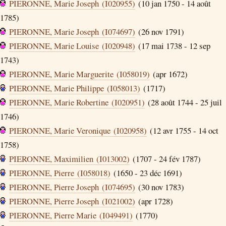
PIERONNE, Marie Joseph (I020955)
(10 jan 1750 - 14 août
1785)
PIERONNE, Marie Joseph (I074697)
(26 nov 1791)
PIERONNE, Marie Louise (I020948)
(17 mai 1738 - 12 sep
1743)
PIERONNE, Marie Marguerite (I058019)
(apr 1672)
PIERONNE, Marie Philippe (I058013)
(1717)
PIERONNE, Marie Robertine (I020951)
(28 août 1744 - 25 juil
1746)
PIERONNE, Marie Veronique (I020958)
(12 avr 1755 - 14 oct
1758)
PIERONNE, Maximilien (I013002)
(1707 - 24 fév 1787)
PIERONNE, Pierre (I058018)
(1650 - 23 déc 1691)
PIERONNE, Pierre Joseph (I074695)
(30 nov 1783)
PIERONNE, Pierre Joseph (I021002)
(apr 1728)
PIERONNE, Pierre Marie (I049491)
(1770)