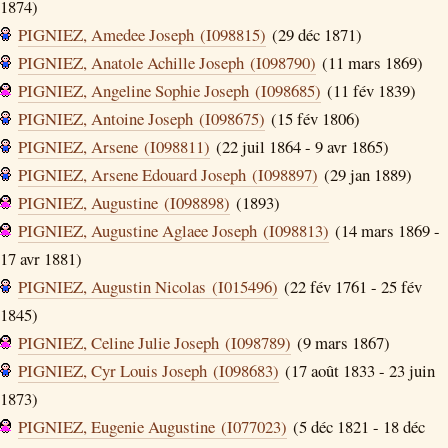
1874)
PIGNIEZ, Amedee Joseph (I098815)
(29 déc 1871)
PIGNIEZ, Anatole Achille Joseph (I098790)
(11 mars 1869)
PIGNIEZ, Angeline Sophie Joseph (I098685)
(11 fév 1839)
PIGNIEZ, Antoine Joseph (I098675)
(15 fév 1806)
PIGNIEZ, Arsene (I098811)
(22 juil 1864 - 9 avr 1865)
PIGNIEZ, Arsene Edouard Joseph (I098897)
(29 jan 1889)
PIGNIEZ, Augustine (I098898)
(1893)
PIGNIEZ, Augustine Aglaee Joseph (I098813)
(14 mars 1869 -
17 avr 1881)
PIGNIEZ, Augustin Nicolas (I015496)
(22 fév 1761 - 25 fév
1845)
PIGNIEZ, Celine Julie Joseph (I098789)
(9 mars 1867)
PIGNIEZ, Cyr Louis Joseph (I098683)
(17 août 1833 - 23 juin
1873)
PIGNIEZ, Eugenie Augustine (I077023)
(5 déc 1821 - 18 déc