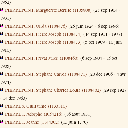
1952)
PIERREPONT, Marguerite Bertile (I105808)
(28 sep 1904 -
1931)
PIERREPONT, Olida (I108476)
(25 juin 1924 - 6 sep 1996)
PIERREPONT, Pierre Joseph (I108474)
(14 sep 1911 - 1977)
PIERREPONT, Pierre Joseph (I108473)
(5 oct 1909 - 10 juin
1910)
PIERREPONT, Privat Jules (I108468)
(6 sep 1904 - 15 oct
1985)
PIERREPONT, Stephane Carlos (I108471)
(20 déc 1906 - 4 avr
1974)
PIERREPONT, Stephane Charles Louis (I108482)
(29 sep 1927
- 14 déc 1963)
PIERRES, Guillaume (I133310)
PIERRET, Adolphe (I054216)
(16 août 1831)
PIERRET, Jeanne (I144302)
(13 juin 1770)