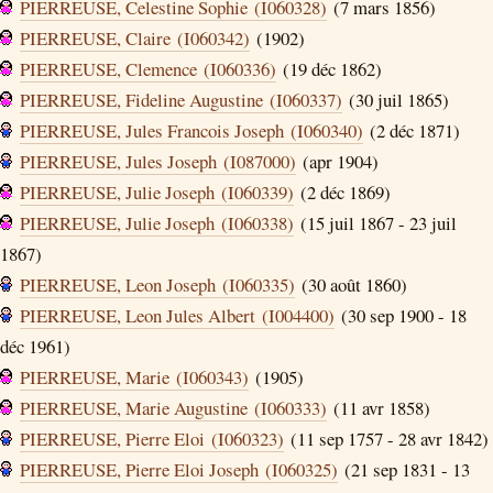
PIERREUSE, Celestine Sophie (I060328)
(7 mars 1856)
PIERREUSE, Claire (I060342)
(1902)
PIERREUSE, Clemence (I060336)
(19 déc 1862)
PIERREUSE, Fideline Augustine (I060337)
(30 juil 1865)
PIERREUSE, Jules Francois Joseph (I060340)
(2 déc 1871)
PIERREUSE, Jules Joseph (I087000)
(apr 1904)
PIERREUSE, Julie Joseph (I060339)
(2 déc 1869)
PIERREUSE, Julie Joseph (I060338)
(15 juil 1867 - 23 juil
1867)
PIERREUSE, Leon Joseph (I060335)
(30 août 1860)
PIERREUSE, Leon Jules Albert (I004400)
(30 sep 1900 - 18
déc 1961)
PIERREUSE, Marie (I060343)
(1905)
PIERREUSE, Marie Augustine (I060333)
(11 avr 1858)
PIERREUSE, Pierre Eloi (I060323)
(11 sep 1757 - 28 avr 1842)
PIERREUSE, Pierre Eloi Joseph (I060325)
(21 sep 1831 - 13