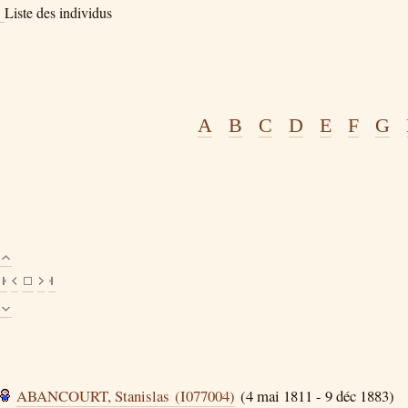
Liste des individus
A
B
C
D
E
F
G
ABANCOURT, Stanislas (I077004)
(4 mai 1811 - 9 déc 1883)