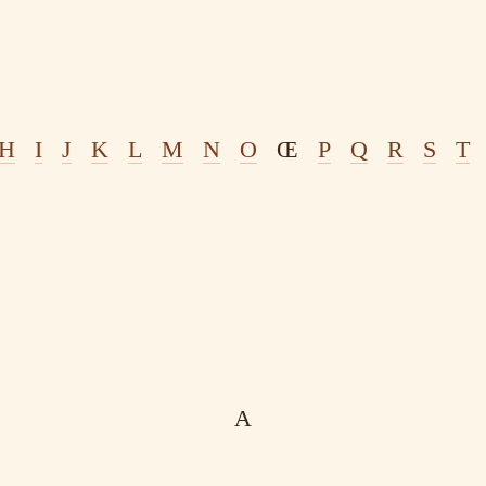
H
I
J
K
L
M
N
O
Œ
P
Q
R
S
T
A