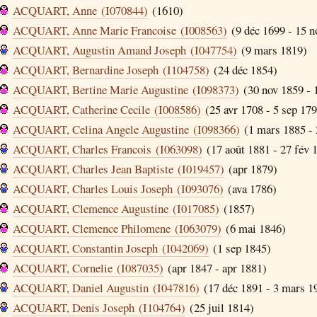
ACQUART, Anne (I070844)
(1610)
ACQUART, Anne Marie Francoise (I008563)
(9 déc 1699 - 15 n
ACQUART, Augustin Amand Joseph (I047754)
(9 mars 1819)
ACQUART, Bernardine Joseph (I104758)
(24 déc 1854)
ACQUART, Bertine Marie Augustine (I098373)
(30 nov 1859 - 
ACQUART, Catherine Cecile (I008586)
(25 avr 1708 - 5 sep 17
ACQUART, Celina Angele Augustine (I098366)
(1 mars 1885 - 
ACQUART, Charles Francois (I063098)
(17 août 1881 - 27 fév 
ACQUART, Charles Jean Baptiste (I019457)
(apr 1879)
ACQUART, Charles Louis Joseph (I093076)
(ava 1786)
ACQUART, Clemence Augustine (I017085)
(1857)
ACQUART, Clemence Philomene (I063079)
(6 mai 1846)
ACQUART, Constantin Joseph (I042069)
(1 sep 1845)
ACQUART, Cornelie (I087035)
(apr 1847 - apr 1881)
ACQUART, Daniel Augustin (I047816)
(17 déc 1891 - 3 mars 1
ACQUART, Denis Joseph (I104764)
(25 juil 1814)