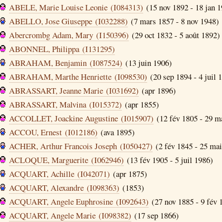
ABELE, Marie Louise Leonie (I084313)
(15 nov 1892 - 18 jan 
ABELLO, Jose Giuseppe (I032288)
(7 mars 1857 - 8 nov 1948)
Abercrombg Adam, Mary (I150396)
(29 oct 1832 - 5 août 1892)
ABONNEL, Philippa (I131295)
ABRAHAM, Benjamin (I087524)
(13 juin 1906)
ABRAHAM, Marthe Henriette (I098530)
(20 sep 1894 - 4 juil 
ABRASSART, Jeanne Marie (I031692)
(apr 1896)
ABRASSART, Malvina (I015372)
(apr 1855)
ACCOLLET, Joackine Augustine (I015907)
(12 fév 1805 - 29 m
ACCOU, Ernest (I012186)
(ava 1895)
ACHER, Arthur Francois Joseph (I050427)
(2 fév 1845 - 25 mai
ACLOQUE, Marguerite (I062946)
(13 fév 1905 - 5 juil 1986)
ACQUART, Achille (I042071)
(apr 1875)
ACQUART, Alexandre (I098363)
(1853)
ACQUART, Angele Euphrosine (I092643)
(27 nov 1885 - 9 fév 
ACQUART, Angele Marie (I098382)
(17 sep 1866)