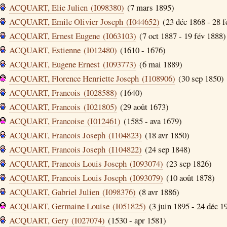
ACQUART, Elie Julien (I098380)
(7 mars 1895)
ACQUART, Emile Olivier Joseph (I044652)
(23 déc 1868 - 28 f
ACQUART, Ernest Eugene (I063103)
(7 oct 1887 - 19 fév 1888)
ACQUART, Estienne (I012480)
(1610 - 1676)
ACQUART, Eugene Ernest (I093773)
(6 mai 1889)
ACQUART, Florence Henriette Joseph (I108906)
(30 sep 1850)
ACQUART, Francois (I028588)
(1640)
ACQUART, Francois (I021805)
(29 août 1673)
ACQUART, Francoise (I012461)
(1585 - ava 1679)
ACQUART, Francois Joseph (I104823)
(18 avr 1850)
ACQUART, Francois Joseph (I104822)
(24 sep 1848)
ACQUART, Francois Louis Joseph (I093074)
(23 sep 1826)
ACQUART, Francois Louis Joseph (I093079)
(10 août 1878)
ACQUART, Gabriel Julien (I098376)
(8 avr 1886)
ACQUART, Germaine Louise (I051825)
(3 juin 1895 - 24 déc 1
ACQUART, Gery (I027074)
(1530 - apr 1581)