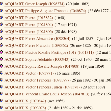
ACQUART, Omer Joseph (I098374)
(20 juin 1862)
ACQUART, Philippe Auguste Francois (I046874)
(22 déc 1777 -
ACQUART, Pierre (I015832)
(1640)
ACQUART, Pierre (I021804)
(17 sep 1671)
ACQUART, Pierre (I021806)
(28 déc 1698)
ACQUART, Pierre Alexandre (I098364)
(14 juil 1857 - 7 jan 19
ACQUART, Pierre Francois (I098362)
(26 nov 1826 - 20 juin 19
ACQUART, Placide Rosalie Pacifique (101) (I051311)
(12 mai 1
ACQUART, Sophie Adelaide (I000943)
(25 oct 1840 - 28 mars 
ACQUART, Sophie Rosalie Joseph (I047808)
(19 juin 1859)
ACQUART, Victor (I093771)
(16 mars 1885)
ACQUART, Victor Francois (I098379)
(26 jan 1892 - 30 jan 19
ACQUART, Victor Francois Julien (I098378)
(29 août 1889)
ACQUART, Vincent Emile Louis Joseph (I047813)
(20 fév 1854
ACQUART, X (I070842)
(ava 1565)
ACQUART, X (I093078)
(21 déc 1869 - 21 déc 1869)