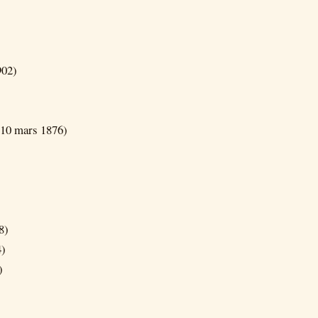
902)
 10 mars 1876)
8)
4)
)