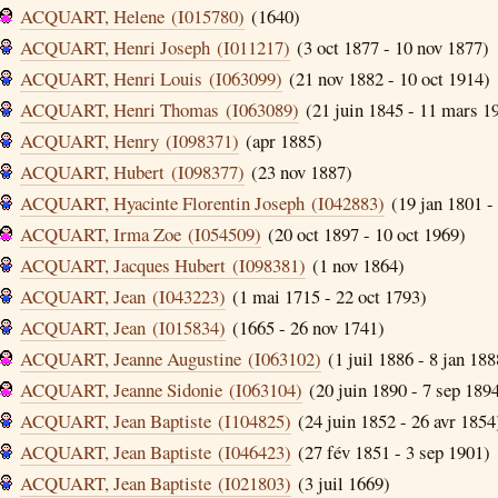
ACQUART, Helene (I015780)
(1640)
ACQUART, Henri Joseph (I011217)
(3 oct 1877 - 10 nov 1877)
ACQUART, Henri Louis (I063099)
(21 nov 1882 - 10 oct 1914)
ACQUART, Henri Thomas (I063089)
(21 juin 1845 - 11 mars 1
ACQUART, Henry (I098371)
(apr 1885)
ACQUART, Hubert (I098377)
(23 nov 1887)
ACQUART, Hyacinte Florentin Joseph (I042883)
(19 jan 1801 -
ACQUART, Irma Zoe (I054509)
(20 oct 1897 - 10 oct 1969)
ACQUART, Jacques Hubert (I098381)
(1 nov 1864)
ACQUART, Jean (I043223)
(1 mai 1715 - 22 oct 1793)
ACQUART, Jean (I015834)
(1665 - 26 nov 1741)
ACQUART, Jeanne Augustine (I063102)
(1 juil 1886 - 8 jan 188
ACQUART, Jeanne Sidonie (I063104)
(20 juin 1890 - 7 sep 189
ACQUART, Jean Baptiste (I104825)
(24 juin 1852 - 26 avr 1854
ACQUART, Jean Baptiste (I046423)
(27 fév 1851 - 3 sep 1901)
ACQUART, Jean Baptiste (I021803)
(3 juil 1669)