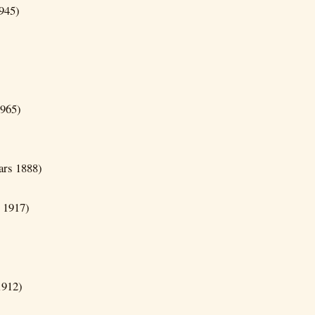
1945)
1965)
ars 1888)
 1917)
1912)