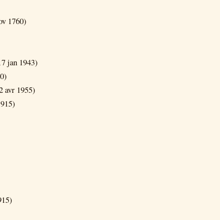
ov 1760)
17 jan 1943)
90)
2 avr 1955)
1915)
915)