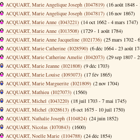
ACQUART, Marie Angelique Joseph (I047819)
(16 août 1848 - 
ACQUART, Marie Angelique Joseph (I047817)
(16 nov 1867)
ACQUART, Marie Anne (I043221)
(14 oct 1662 - 4 mars 1747)
ACQUART, Marie Anne (I013508)
(1729 - 1 août 1784)
ACQUART, Marie Anne Jacqueline (I021736)
(25 mars 1702 - 6
ACQUART, Marie Catherine (I028590)
(6 déc 1664 - 23 août 17
ACQUART, Marie Catherine Amelie (I042073)
(29 sep 1807 - 2
ACQUART, Marie Jeanne (I021808)
(9 déc 1703)
ACQUART, Marie Louise (I093073)
(17 fév 1865)
ACQUART, Marie Marguerite (I021809)
(2 nov 1704)
ACQUART, Mathieu (I027073)
(1560)
ACQUART, Michel (I043220)
(18 juil 1703 - 7 mai 1745)
ACQUART, Michel (I028613)
(6 oct 1675 - 10 juil 1750)
ACQUART, Nathalie Joseph (I104824)
(24 juin 1852)
ACQUART, Nicolas (I070843)
(1600)
ACQUART, Noelle Marie (I104788)
(24 déc 1854)