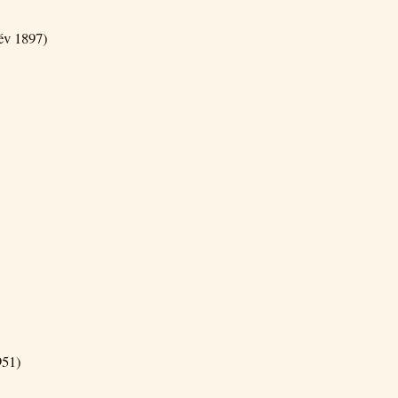
év 1897)
951)