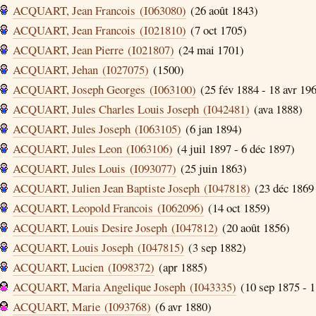
ACQUART, Jean Francois (I063080)
(26 août 1843)
ACQUART, Jean Francois (I021810)
(7 oct 1705)
ACQUART, Jean Pierre (I021807)
(24 mai 1701)
ACQUART, Jehan (I027075)
(1500)
ACQUART, Joseph Georges (I063100)
(25 fév 1884 - 18 avr 19
ACQUART, Jules Charles Louis Joseph (I042481)
(ava 1888)
ACQUART, Jules Joseph (I063105)
(6 jan 1894)
ACQUART, Jules Leon (I063106)
(4 juil 1897 - 6 déc 1897)
ACQUART, Jules Louis (I093077)
(25 juin 1863)
ACQUART, Julien Jean Baptiste Joseph (I047818)
(23 déc 1869 
ACQUART, Leopold Francois (I062096)
(14 oct 1859)
ACQUART, Louis Desire Joseph (I047812)
(20 août 1856)
ACQUART, Louis Joseph (I047815)
(3 sep 1882)
ACQUART, Lucien (I098372)
(apr 1885)
ACQUART, Maria Angelique Joseph (I043335)
(10 sep 1875 - 
ACQUART, Marie (I093768)
(6 avr 1880)