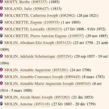
MOITY, Berthe (I085337)
(1885)
MOLAND, Julie (I096427)
(1813)
MOLCRETTE, Catherine Joseph (I082962)
(28 jan 1821)
MOLCRETTE, Eugene (I109535)
(1 avr 1865)
MOLCRETTE, Leocadie (I030213)
(17 fév 1896 - 9 fév 1972)
MOLCRETTE, Pierre Antoine Eugene (I109537)
(29 nov 1885)
MOLIN, Abraham Elie Joseph (I053123)
(23 avr 1758 - 21 août
1809)
MOLIN, Adelaide Scholastique (I053291)
(29 sep 1857 - 19 oct
1884)
MOLIN, Aimable Augustine (I053281)
(24 avr 1796)
MOLIN, Aimable Constance Joseph (I069445)
(8 mars 1783)
MOLIN, Aimable Marie Augustine Joseph (I009343)
(6 avr
1814 - 5 mars 1888)
MOLIN, Alcide Henri Joseph (I053263)
(21 déc 1853)
MOLIN, Antoine (I053118)
(27 fév 1683 - 20 déc 1759)