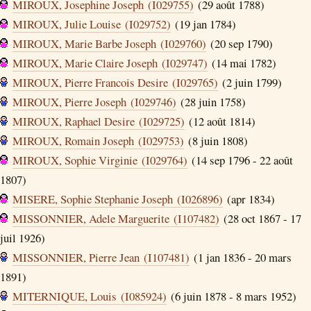
MIROUX, Josephine Joseph (I029755)
(29 août 1788)
MIROUX, Julie Louise (I029752)
(19 jan 1784)
MIROUX, Marie Barbe Joseph (I029760)
(20 sep 1790)
MIROUX, Marie Claire Joseph (I029747)
(14 mai 1782)
MIROUX, Pierre Francois Desire (I029765)
(2 juin 1799)
MIROUX, Pierre Joseph (I029746)
(28 juin 1758)
MIROUX, Raphael Desire (I029725)
(12 août 1814)
MIROUX, Romain Joseph (I029753)
(8 juin 1808)
MIROUX, Sophie Virginie (I029764)
(14 sep 1796 - 22 août
1807)
MISERE, Sophie Stephanie Joseph (I026896)
(apr 1834)
MISSONNIER, Adele Marguerite (I107482)
(28 oct 1867 - 17
juil 1926)
MISSONNIER, Pierre Jean (I107481)
(1 jan 1836 - 20 mars
1891)
MITERNIQUE, Louis (I085924)
(6 juin 1878 - 8 mars 1952)