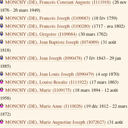
MONCHY (DE), Francois Constant Auguste (I111916)
(26 nov
1876 - 26 mars 1949)
MONCHY (DE), Francois Joseph (I109683)
(18 fév 1759)
MONCHY (DE), Francois Joseph (I100280)
(1717 - ava 1802)
MONCHY (DE), Gregoire (I109684)
(30 mars 1762)
MONCHY (DE), Jean Baptiste Joseph (I074069)
(31 août
1818)
MONCHY (DE), Jean Joseph (I090478)
(7 fév 1843 - 29 jan
1885)
MONCHY (DE), Jean Louis Joseph (I090479)
(4 sep 1870)
MONCHY (DE), Louise Rosalie (I111922)
(17 mars 1863)
MONCHY (DE), Marie (I109175)
(18 mars 1894 - 12 août
1958)
MONCHY (DE), Marie Anne (I110026)
(19 déc 1812 - 22 mars
1872)
MONCHY (DE), Marie Augustine Joseph (I072627)
(31 août