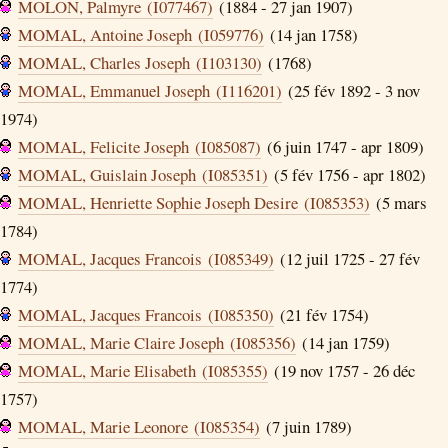
MOLON, Palmyre (I077467)
(1884 - 27 jan 1907)
MOMAL, Antoine Joseph (I059776)
(14 jan 1758)
MOMAL, Charles Joseph (I103130)
(1768)
MOMAL, Emmanuel Joseph (I116201)
(25 fév 1892 - 3 nov
1974)
MOMAL, Felicite Joseph (I085087)
(6 juin 1747 - apr 1809)
MOMAL, Guislain Joseph (I085351)
(5 fév 1756 - apr 1802)
MOMAL, Henriette Sophie Joseph Desire (I085353)
(5 mars
1784)
MOMAL, Jacques Francois (I085349)
(12 juil 1725 - 27 fév
1774)
MOMAL, Jacques Francois (I085350)
(21 fév 1754)
MOMAL, Marie Claire Joseph (I085356)
(14 jan 1759)
MOMAL, Marie Elisabeth (I085355)
(19 nov 1757 - 26 déc
1757)
MOMAL, Marie Leonore (I085354)
(7 juin 1789)