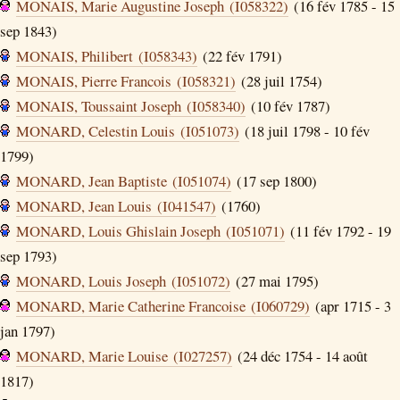
MONAIS, Marie Augustine Joseph (I058322)
(16 fév 1785 - 15
sep 1843)
MONAIS, Philibert (I058343)
(22 fév 1791)
MONAIS, Pierre Francois (I058321)
(28 juil 1754)
MONAIS, Toussaint Joseph (I058340)
(10 fév 1787)
MONARD, Celestin Louis (I051073)
(18 juil 1798 - 10 fév
1799)
MONARD, Jean Baptiste (I051074)
(17 sep 1800)
MONARD, Jean Louis (I041547)
(1760)
MONARD, Louis Ghislain Joseph (I051071)
(11 fév 1792 - 19
sep 1793)
MONARD, Louis Joseph (I051072)
(27 mai 1795)
MONARD, Marie Catherine Francoise (I060729)
(apr 1715 - 3
jan 1797)
MONARD, Marie Louise (I027257)
(24 déc 1754 - 14 août
1817)