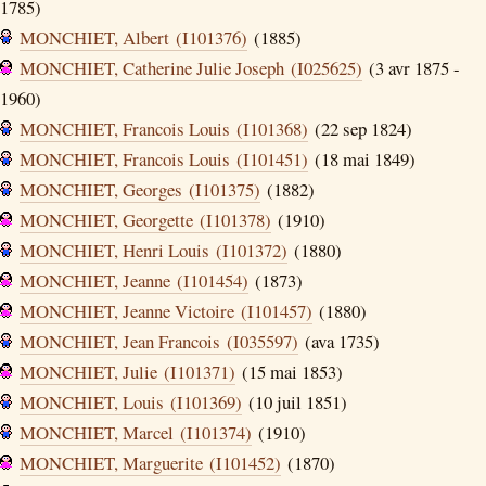
1785)
MONCHIET, Albert (I101376)
(1885)
MONCHIET, Catherine Julie Joseph (I025625)
(3 avr 1875 -
1960)
MONCHIET, Francois Louis (I101368)
(22 sep 1824)
MONCHIET, Francois Louis (I101451)
(18 mai 1849)
MONCHIET, Georges (I101375)
(1882)
MONCHIET, Georgette (I101378)
(1910)
MONCHIET, Henri Louis (I101372)
(1880)
MONCHIET, Jeanne (I101454)
(1873)
MONCHIET, Jeanne Victoire (I101457)
(1880)
MONCHIET, Jean Francois (I035597)
(ava 1735)
MONCHIET, Julie (I101371)
(15 mai 1853)
MONCHIET, Louis (I101369)
(10 juil 1851)
MONCHIET, Marcel (I101374)
(1910)
MONCHIET, Marguerite (I101452)
(1870)