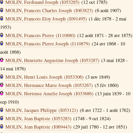
MOLIN, Ferdinand Joseph (I053285)
(12 oct 1785)
MOLIN, Francois Charles Joseph (I063823)
(6 août 1907)
MOLIN, Francois Eloy Joseph (I091495)
(1 déc 1878 - 2 mai
1953)
MOLIN, Francois Pierre (I110880)
(12 août 1871 - 28 avr 1875)
MOLIN, Francois Pierre Joseph (I110879)
(24 avr 1868 - 10
août 1868)
MOLIN, Henriette Augustine Joseph (I053287)
(3 mai 1828 -
14 mai 1876)
MOLIN, Henri Louis Joseph (I053306)
(3 nov 1849)
MOLIN, Hermance Marie Joseph (I053267)
(5 fév 1860)
MOLIN, Hortense Amelie Joseph (I033686)
(13 juin 1839 - 10
sep 1910)
MOLIN, Jacques Philippe (I053121)
(6 avr 1722 - 1 août 1762)
MOLIN, Jean Baptiste (I053283)
(1748 - 9 oct 1824)
MOLIN, Jean Baptiste (I069443)
(29 juil 1780 - 12 avr 1851)