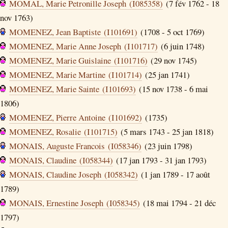
MOMAL, Marie Petronille Joseph (I085358)
(7 fév 1762 - 18
nov 1763)
MOMENEZ, Jean Baptiste (I101691)
(1708 - 5 oct 1769)
MOMENEZ, Marie Anne Joseph (I101717)
(6 juin 1748)
MOMENEZ, Marie Guislaine (I101716)
(29 nov 1745)
MOMENEZ, Marie Martine (I101714)
(25 jan 1741)
MOMENEZ, Marie Sainte (I101693)
(15 nov 1738 - 6 mai
1806)
MOMENEZ, Pierre Antoine (I101692)
(1735)
MOMENEZ, Rosalie (I101715)
(5 mars 1743 - 25 jan 1818)
MONAIS, Auguste Francois (I058346)
(23 juin 1798)
MONAIS, Claudine (I058344)
(17 jan 1793 - 31 jan 1793)
MONAIS, Claudine Joseph (I058342)
(1 jan 1789 - 17 août
1789)
MONAIS, Ernestine Joseph (I058345)
(18 mai 1794 - 21 déc
1797)