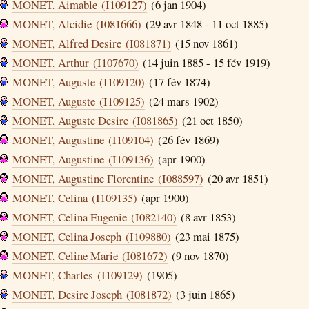
MONET, Aimable (I109127)
(6 jan 1904)
MONET, Alcidie (I081666)
(29 avr 1848 - 11 oct 1885)
MONET, Alfred Desire (I081871)
(15 nov 1861)
MONET, Arthur (I107670)
(14 juin 1885 - 15 fév 1919)
MONET, Auguste (I109120)
(17 fév 1874)
MONET, Auguste (I109125)
(24 mars 1902)
MONET, Auguste Desire (I081865)
(21 oct 1850)
MONET, Augustine (I109104)
(26 fév 1869)
MONET, Augustine (I109136)
(apr 1900)
MONET, Augustine Florentine (I088597)
(20 avr 1851)
MONET, Celina (I109135)
(apr 1900)
MONET, Celina Eugenie (I082140)
(8 avr 1853)
MONET, Celina Joseph (I109880)
(23 mai 1875)
MONET, Celine Marie (I081672)
(9 nov 1870)
MONET, Charles (I109129)
(1905)
MONET, Desire Joseph (I081872)
(3 juin 1865)