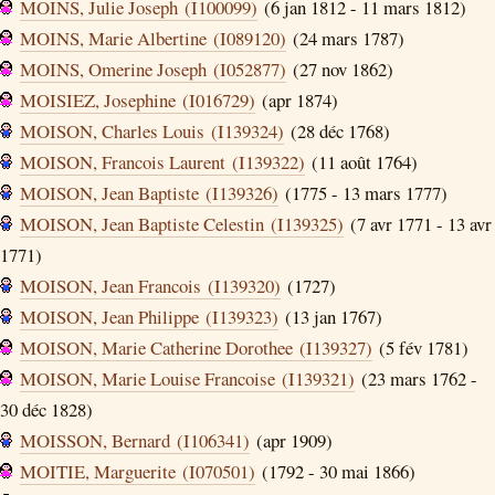
MOINS, Julie Joseph (I100099)
(6 jan 1812 - 11 mars 1812)
MOINS, Marie Albertine (I089120)
(24 mars 1787)
MOINS, Omerine Joseph (I052877)
(27 nov 1862)
MOISIEZ, Josephine (I016729)
(apr 1874)
MOISON, Charles Louis (I139324)
(28 déc 1768)
MOISON, Francois Laurent (I139322)
(11 août 1764)
MOISON, Jean Baptiste (I139326)
(1775 - 13 mars 1777)
MOISON, Jean Baptiste Celestin (I139325)
(7 avr 1771 - 13 avr
1771)
MOISON, Jean Francois (I139320)
(1727)
MOISON, Jean Philippe (I139323)
(13 jan 1767)
MOISON, Marie Catherine Dorothee (I139327)
(5 fév 1781)
MOISON, Marie Louise Francoise (I139321)
(23 mars 1762 -
30 déc 1828)
MOISSON, Bernard (I106341)
(apr 1909)
MOITIE, Marguerite (I070501)
(1792 - 30 mai 1866)