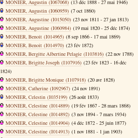
MONIER, Augustin (I067068)
(13 déc 1888 - 27 mai 1946)
MONIER, Augustin (I060959)
(7 oct 1860)
MONIER, Augustine (I015050)
(23 nov 1811 - 27 jan 1813)
MONIER, Augustine (I060984)
(19 mai 1820 - 25 déc 1874)
MONIER, Benoit (I014965)
(8 sep 1866 - 17 mai 1869)
MONIER, Benoit (I014970)
(23 fév 1872)
MONIER, Bergitte Albertine Pelagie (I103816)
(22 nov 1788)
MONIER, Brigitte Joseph (I107916)
(23 fév 1823 - 16 déc
1824)
MONIER, Brigitte Monique (I107918)
(20 avr 1828)
MONIER, Catherine (I092967)
(24 nov 1891)
MONIER, Celestin (I035199)
(26 août 1833)
MONIER, Celestine (I014889)
(19 fév 1867 - 28 mars 1868)
MONIER, Celestine (I014892)
(3 nov 1894 - 7 mars 1934)
MONIER, Celestine (I014904)
(4 déc 1872 - 25 juin 1877)
MONIER, Celestine (I014913)
(1 nov 1881 - 1 jan 1903)