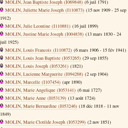
MOLIN, Jean Baptiste Joseph (I069848)
(6 juil 1791)
MOLIN, Juliette Marie Joseph (I110873)
(15 nov 1909 - 25 sep
1912)
MOLIN, Julie Leontine (I110881)
(16 juil 1899)
MOLIN, Justine Marie Joseph (I004838)
(13 mars 1830 - 24
juil 1925)
MOLIN, Louis Francois (I110872)
(6 mars 1906 - 15 fév 1941)
MOLIN, Louis Jean Baptiste (I053265)
(29 sep 1855)
MOLIN, Louis Joseph (I053261)
(1821)
MOLIN, Lucienne Marguerite (I094268)
(2 sep 1904)
MOLIN, Marcelle (I107454)
(apr 1890)
MOLIN, Marie Angelique (I053141)
(6 mai 1727)
MOLIN, Marie Anne (I053139)
(13 août 1724)
MOLIN, Marie Bernardine (I053246)
(18 déc 1818 - 11 nov
1849)
MOLIN, Marie Clotilde Joseph (I053299)
(2 nov 1851)