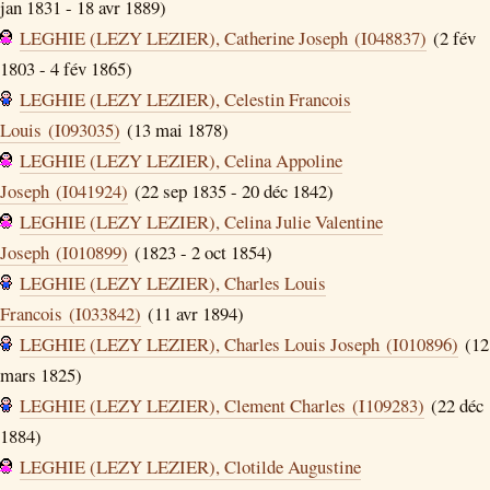
jan 1831 - 18 avr 1889)
LEGHIE (LEZY LEZIER), Catherine Joseph (I048837)
(2 fév
1803 - 4 fév 1865)
LEGHIE (LEZY LEZIER), Celestin Francois
Louis (I093035)
(13 mai 1878)
LEGHIE (LEZY LEZIER), Celina Appoline
Joseph (I041924)
(22 sep 1835 - 20 déc 1842)
LEGHIE (LEZY LEZIER), Celina Julie Valentine
Joseph (I010899)
(1823 - 2 oct 1854)
LEGHIE (LEZY LEZIER), Charles Louis
Francois (I033842)
(11 avr 1894)
LEGHIE (LEZY LEZIER), Charles Louis Joseph (I010896)
(12
mars 1825)
LEGHIE (LEZY LEZIER), Clement Charles (I109283)
(22 déc
1884)
LEGHIE (LEZY LEZIER), Clotilde Augustine