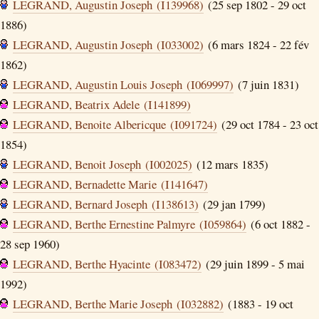
LEGRAND, Augustin Joseph (I139968)
(25 sep 1802 - 29 oct
1886)
LEGRAND, Augustin Joseph (I033002)
(6 mars 1824 - 22 fév
1862)
LEGRAND, Augustin Louis Joseph (I069997)
(7 juin 1831)
LEGRAND, Beatrix Adele (I141899)
LEGRAND, Benoite Albericque (I091724)
(29 oct 1784 - 23 oct
1854)
LEGRAND, Benoit Joseph (I002025)
(12 mars 1835)
LEGRAND, Bernadette Marie (I141647)
LEGRAND, Bernard Joseph (I138613)
(29 jan 1799)
LEGRAND, Berthe Ernestine Palmyre (I059864)
(6 oct 1882 -
28 sep 1960)
LEGRAND, Berthe Hyacinte (I083472)
(29 juin 1899 - 5 mai
1992)
LEGRAND, Berthe Marie Joseph (I032882)
(1883 - 19 oct