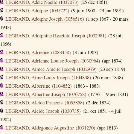
LEGRAND, Adele Noelle (I037073)
(25 déc 1861)
LEGRAND, Adolphe (I095722)
(9 juin 1900 - 29 jan 1991)
LEGRAND, Adolphe Joseph (I056516)
(1 sep 1867 - 20 mars
1943)
LEGRAND, Adolphine Hyacinte Joseph (I032981)
(28 juil
1856)
LEGRAND, Adrienne (I083458)
(3 juin 1903)
LEGRAND, Adrienne Louise Joseph (I030964)
(apr 1874)
LEGRAND, Aimee Amelie Joseph (I032979)
(23 sep 1819)
LEGRAND, Aime Louis Joseph (I104838)
(26 mars 1848)
LEGRAND, Albertine (I104852)
(1883 - 1883)
LEGRAND, Albertine Joseph (I076758)
(1776 - 19 avr 1831)
LEGRAND, Alcide Francois (I055858)
(2 déc 1834)
LEGRAND, Alcide Joseph (I030735)
(21 oct 1851 - 4 juil
1902)
LEGRAND, Aldegonde Augustine (I031230)
(apr 1813)