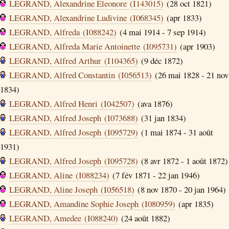
LEGRAND, Alexandrine Eleonore (I143015)
(28 oct 1821)
LEGRAND, Alexandrine Ludivine (I068345)
(apr 1833)
LEGRAND, Alfreda (I088242)
(4 mai 1914 - 7 sep 1914)
LEGRAND, Alfreda Marie Antoinette (I095731)
(apr 1903)
LEGRAND, Alfred Arthur (I104365)
(9 déc 1872)
LEGRAND, Alfred Constantin (I056513)
(26 mai 1828 - 21 nov
1834)
LEGRAND, Alfred Henri (I042507)
(ava 1876)
LEGRAND, Alfred Joseph (I073688)
(31 jan 1834)
LEGRAND, Alfred Joseph (I095729)
(1 mai 1874 - 31 août
1931)
LEGRAND, Alfred Joseph (I095728)
(8 avr 1872 - 1 août 1872)
LEGRAND, Aline (I088234)
(7 fév 1871 - 22 jan 1946)
LEGRAND, Aline Joseph (I056518)
(8 nov 1870 - 20 jan 1964)
LEGRAND, Amandine Sophie Joseph (I080959)
(apr 1835)
LEGRAND, Amedee (I088240)
(24 août 1882)