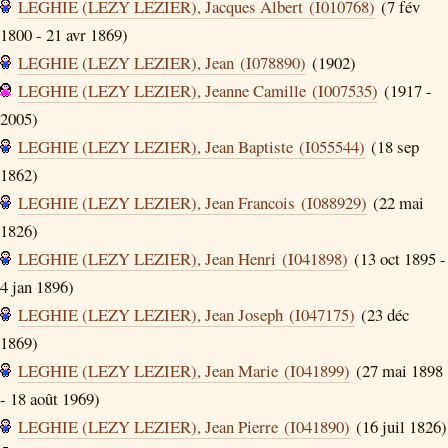
LEGHIE (LEZY LEZIER), Jacques Albert (I010768)
(7 fév
1800 - 21 avr 1869)
LEGHIE (LEZY LEZIER), Jean (I078890)
(1902)
LEGHIE (LEZY LEZIER), Jeanne Camille (I007535)
(1917 -
2005)
LEGHIE (LEZY LEZIER), Jean Baptiste (I055544)
(18 sep
1862)
LEGHIE (LEZY LEZIER), Jean Francois (I088929)
(22 mai
1826)
LEGHIE (LEZY LEZIER), Jean Henri (I041898)
(13 oct 1895 -
4 jan 1896)
LEGHIE (LEZY LEZIER), Jean Joseph (I047175)
(23 déc
1869)
LEGHIE (LEZY LEZIER), Jean Marie (I041899)
(27 mai 1898
- 18 août 1969)
LEGHIE (LEZY LEZIER), Jean Pierre (I041890)
(16 juil 1826)