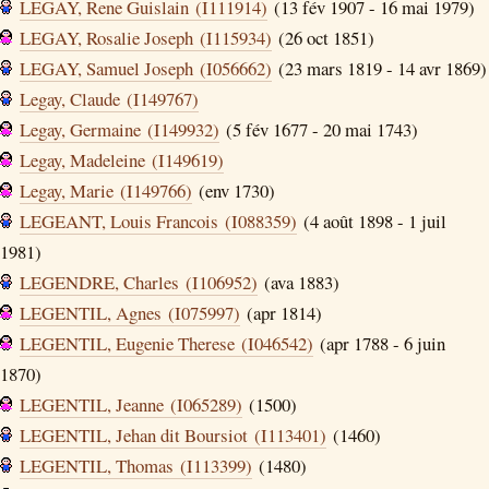
LEGAY, Rene Guislain (I111914)
(13 fév 1907 - 16 mai 1979)
LEGAY, Rosalie Joseph (I115934)
(26 oct 1851)
LEGAY, Samuel Joseph (I056662)
(23 mars 1819 - 14 avr 1869)
Legay, Claude (I149767)
Legay, Germaine (I149932)
(5 fév 1677 - 20 mai 1743)
Legay, Madeleine (I149619)
Legay, Marie (I149766)
(env 1730)
LEGEANT, Louis Francois (I088359)
(4 août 1898 - 1 juil
1981)
LEGENDRE, Charles (I106952)
(ava 1883)
LEGENTIL, Agnes (I075997)
(apr 1814)
LEGENTIL, Eugenie Therese (I046542)
(apr 1788 - 6 juin
1870)
LEGENTIL, Jeanne (I065289)
(1500)
LEGENTIL, Jehan dit Boursiot (I113401)
(1460)
LEGENTIL, Thomas (I113399)
(1480)