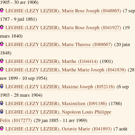
1905 - 30 avr 1906)
LEGHIE (LEZY LEZIER), Marie Rose Joseph (I048865)
(7 sep
1787 - 9 juil 1861)
LEGHIE (LEZY LEZIER), Marie Rose Joseph (I041927)
(19
mars 1840)
LEGHIE (LEZY LEZIER), Marie Therese (I088667)
(20 juin
1848)
LEGHIE (LEZY LEZIER), Marthe (I104414)
(1901)
LEGHIE (LEZY LEZIER), Marthe Marie Joseph (I041838)
(28
nov 1899 - 10 sep 1954)
LEGHIE (LEZY LEZIER), Maxime Joseph (I052116)
(6 sep
1903 - 28 mars 1904)
LEGHIE (LEZY LEZIER), Maximilien (I091186)
(1786)
LEGHIE (LEZY LEZIER), Napoleon Louis Philippe
Felix (I017277)
(29 jan 1885 - 11 avr 1969)
LEGHIE (LEZY LEZIER), Octavie Marie (I041893)
(7 août