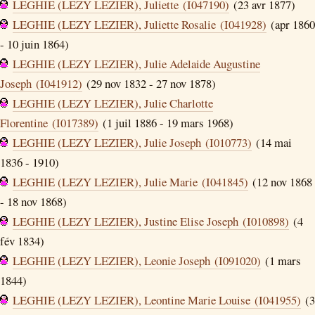
LEGHIE (LEZY LEZIER), Juliette (I047190)
(23 avr 1877)
LEGHIE (LEZY LEZIER), Juliette Rosalie (I041928)
(apr 1860
- 10 juin 1864)
LEGHIE (LEZY LEZIER), Julie Adelaide Augustine
Joseph (I041912)
(29 nov 1832 - 27 nov 1878)
LEGHIE (LEZY LEZIER), Julie Charlotte
Florentine (I017389)
(1 juil 1886 - 19 mars 1968)
LEGHIE (LEZY LEZIER), Julie Joseph (I010773)
(14 mai
1836 - 1910)
LEGHIE (LEZY LEZIER), Julie Marie (I041845)
(12 nov 1868
- 18 nov 1868)
LEGHIE (LEZY LEZIER), Justine Elise Joseph (I010898)
(4
fév 1834)
LEGHIE (LEZY LEZIER), Leonie Joseph (I091020)
(1 mars
1844)
LEGHIE (LEZY LEZIER), Leontine Marie Louise (I041955)
(3