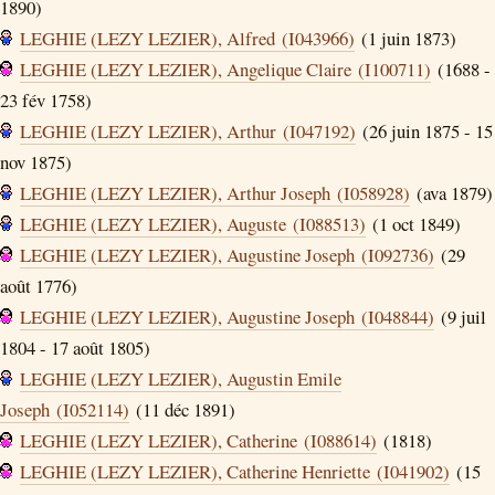
1890)
LEGHIE (LEZY LEZIER), Alfred (I043966)
(1 juin 1873)
LEGHIE (LEZY LEZIER), Angelique Claire (I100711)
(1688 -
23 fév 1758)
LEGHIE (LEZY LEZIER), Arthur (I047192)
(26 juin 1875 - 15
nov 1875)
LEGHIE (LEZY LEZIER), Arthur Joseph (I058928)
(ava 1879)
LEGHIE (LEZY LEZIER), Auguste (I088513)
(1 oct 1849)
LEGHIE (LEZY LEZIER), Augustine Joseph (I092736)
(29
août 1776)
LEGHIE (LEZY LEZIER), Augustine Joseph (I048844)
(9 juil
1804 - 17 août 1805)
LEGHIE (LEZY LEZIER), Augustin Emile
Joseph (I052114)
(11 déc 1891)
LEGHIE (LEZY LEZIER), Catherine (I088614)
(1818)
LEGHIE (LEZY LEZIER), Catherine Henriette (I041902)
(15