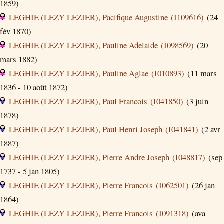
1859)
LEGHIE (LEZY LEZIER), Pacifique Augustine (I109616)
(24
fév 1870)
LEGHIE (LEZY LEZIER), Pauline Adelaide (I098569)
(20
mars 1882)
LEGHIE (LEZY LEZIER), Pauline Aglae (I010893)
(11 mars
1836 - 10 août 1872)
LEGHIE (LEZY LEZIER), Paul Francois (I041850)
(3 juin
1878)
LEGHIE (LEZY LEZIER), Paul Henri Joseph (I041841)
(2 avr
1887)
LEGHIE (LEZY LEZIER), Pierre Andre Joseph (I048817)
(sep
1737 - 5 jan 1805)
LEGHIE (LEZY LEZIER), Pierre Francois (I062501)
(26 jan
1864)
LEGHIE (LEZY LEZIER), Pierre Francois (I091318)
(ava