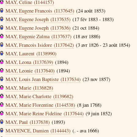
MAY, Celine (I144157)
MAY, Eugene Francois (I137645)
(24 août 1853)
MAY, Eugene Joseph (I137635)
(17 fév 1883 - 1883)
MAY, Eugene Joseph (I137636)
(21 oct 1884)
MAY, Eugenie Zulma (I137637)
(18 avr 1886)
MAY, Francois Isidore (I137642)
(3 avr 1826 - 23 août 1854)
MAY, Laurent (I138990)
MAY, Leona (I137639)
(1894)
MAY, Leonie (I137640)
(1894)
MAY, Louis Jean Baptiste (I137634)
(23 nov 1857)
MAY, Marie (I136828)
MAY, Marie Charlotte (I139682)
MAY, Marie Florentine (I144538)
(8 jan 1768)
MAY, Marie Reine Fideline (I137644)
(9 juin 1852)
MAY, Paul (I137638)
(1893)
MAYENCE, Damien (I144443)
(. - ava 1666)