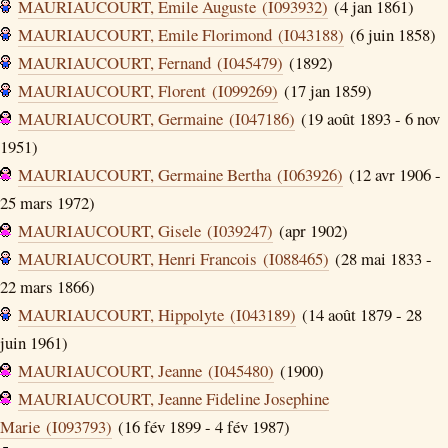
MAURIAUCOURT, Emile Auguste (I093932)
(4 jan 1861)
MAURIAUCOURT, Emile Florimond (I043188)
(6 juin 1858)
MAURIAUCOURT, Fernand (I045479)
(1892)
MAURIAUCOURT, Florent (I099269)
(17 jan 1859)
MAURIAUCOURT, Germaine (I047186)
(19 août 1893 - 6 nov
1951)
MAURIAUCOURT, Germaine Bertha (I063926)
(12 avr 1906 -
25 mars 1972)
MAURIAUCOURT, Gisele (I039247)
(apr 1902)
MAURIAUCOURT, Henri Francois (I088465)
(28 mai 1833 -
22 mars 1866)
MAURIAUCOURT, Hippolyte (I043189)
(14 août 1879 - 28
juin 1961)
MAURIAUCOURT, Jeanne (I045480)
(1900)
MAURIAUCOURT, Jeanne Fideline Josephine
Marie (I093793)
(16 fév 1899 - 4 fév 1987)