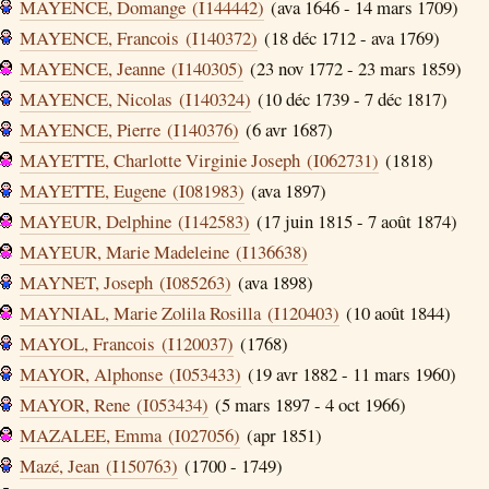
MAYENCE, Domange (I144442)
(ava 1646 - 14 mars 1709)
MAYENCE, Francois (I140372)
(18 déc 1712 - ava 1769)
MAYENCE, Jeanne (I140305)
(23 nov 1772 - 23 mars 1859)
MAYENCE, Nicolas (I140324)
(10 déc 1739 - 7 déc 1817)
MAYENCE, Pierre (I140376)
(6 avr 1687)
MAYETTE, Charlotte Virginie Joseph (I062731)
(1818)
MAYETTE, Eugene (I081983)
(ava 1897)
MAYEUR, Delphine (I142583)
(17 juin 1815 - 7 août 1874)
MAYEUR, Marie Madeleine (I136638)
MAYNET, Joseph (I085263)
(ava 1898)
MAYNIAL, Marie Zolila Rosilla (I120403)
(10 août 1844)
MAYOL, Francois (I120037)
(1768)
MAYOR, Alphonse (I053433)
(19 avr 1882 - 11 mars 1960)
MAYOR, Rene (I053434)
(5 mars 1897 - 4 oct 1966)
MAZALEE, Emma (I027056)
(apr 1851)
Mazé, Jean (I150763)
(1700 - 1749)