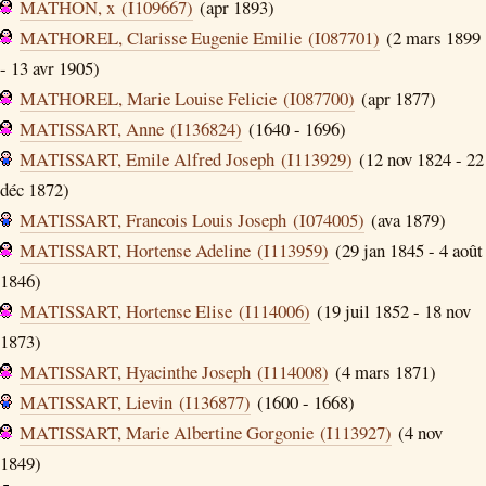
MATHON, x (I109667)
(apr 1893)
MATHOREL, Clarisse Eugenie Emilie (I087701)
(2 mars 1899
- 13 avr 1905)
MATHOREL, Marie Louise Felicie (I087700)
(apr 1877)
MATISSART, Anne (I136824)
(1640 - 1696)
MATISSART, Emile Alfred Joseph (I113929)
(12 nov 1824 - 22
déc 1872)
MATISSART, Francois Louis Joseph (I074005)
(ava 1879)
MATISSART, Hortense Adeline (I113959)
(29 jan 1845 - 4 août
1846)
MATISSART, Hortense Elise (I114006)
(19 juil 1852 - 18 nov
1873)
MATISSART, Hyacinthe Joseph (I114008)
(4 mars 1871)
MATISSART, Lievin (I136877)
(1600 - 1668)
MATISSART, Marie Albertine Gorgonie (I113927)
(4 nov
1849)