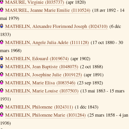
MASURE, Virginie (I035737)
(apr 1820)
MASUREL, Jeanne Marie Emilie (I110524)
(18 avr 1892 - 14
mai 1979)
MATHELIN, Alexandre Florimond Joseph (I024310)
(6 déc
1833)
MATHELIN, Angele Julia Adele (I111128)
(17 oct 1880 - 30
mars 1968)
MATHELIN, Edouard (I019674)
(apr 1902)
MATHELIN, Jean Baptiste (I048075)
(2 oct 1868)
MATHELIN, Josephine Julie (I019125)
(apr 1891)
MATHELIN, Marie Elisa (I083546)
(23 sep 1892)
MATHELIN, Marie Louise (I037503)
(13 mai 1863 - 15 mars
1931)
MATHELIN, Philomene (I024311)
(1 déc 1843)
MATHELIN, Philomene Marie (I031284)
(25 mars 1858 - 4 jan
1936)