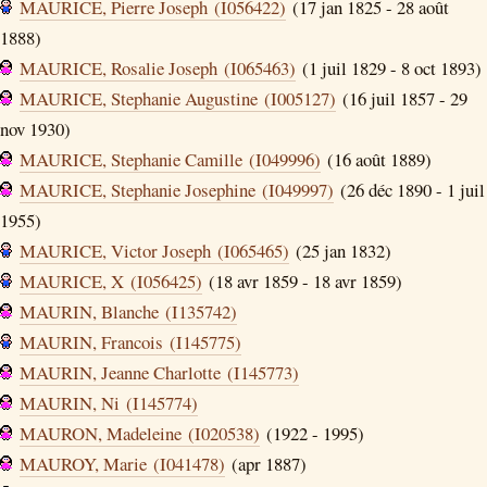
MAURICE, Pierre Joseph (I056422)
(17 jan 1825 - 28 août
1888)
MAURICE, Rosalie Joseph (I065463)
(1 juil 1829 - 8 oct 1893)
MAURICE, Stephanie Augustine (I005127)
(16 juil 1857 - 29
nov 1930)
MAURICE, Stephanie Camille (I049996)
(16 août 1889)
MAURICE, Stephanie Josephine (I049997)
(26 déc 1890 - 1 juil
1955)
MAURICE, Victor Joseph (I065465)
(25 jan 1832)
MAURICE, X (I056425)
(18 avr 1859 - 18 avr 1859)
MAURIN, Blanche (I135742)
MAURIN, Francois (I145775)
MAURIN, Jeanne Charlotte (I145773)
MAURIN, Ni (I145774)
MAURON, Madeleine (I020538)
(1922 - 1995)
MAUROY, Marie (I041478)
(apr 1887)