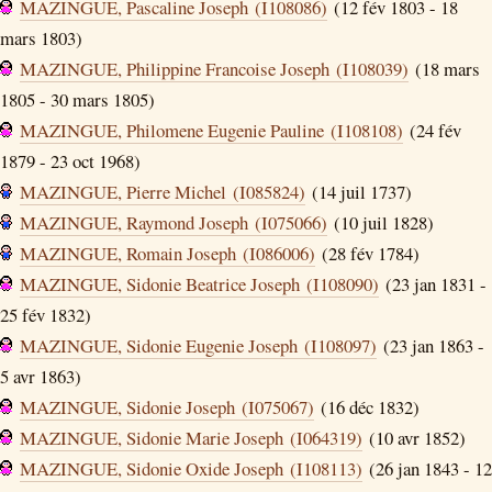
MAZINGUE, Pascaline Joseph (I108086)
(12 fév 1803 - 18
mars 1803)
MAZINGUE, Philippine Francoise Joseph (I108039)
(18 mars
1805 - 30 mars 1805)
MAZINGUE, Philomene Eugenie Pauline (I108108)
(24 fév
1879 - 23 oct 1968)
MAZINGUE, Pierre Michel (I085824)
(14 juil 1737)
MAZINGUE, Raymond Joseph (I075066)
(10 juil 1828)
MAZINGUE, Romain Joseph (I086006)
(28 fév 1784)
MAZINGUE, Sidonie Beatrice Joseph (I108090)
(23 jan 1831 -
25 fév 1832)
MAZINGUE, Sidonie Eugenie Joseph (I108097)
(23 jan 1863 -
5 avr 1863)
MAZINGUE, Sidonie Joseph (I075067)
(16 déc 1832)
MAZINGUE, Sidonie Marie Joseph (I064319)
(10 avr 1852)
MAZINGUE, Sidonie Oxide Joseph (I108113)
(26 jan 1843 - 12