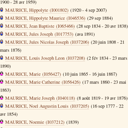
1900 - 28 avr 1959)
MAURICE, Hippolyte (I001802)
(1920 - 4 sep 2007)
MAURICE, Hippolyte Maurice (I046536)
(29 sep 1884)
MAURICE, Jean Baptiste (I065466)
(28 sep 1834 - 20 avr 1838)
MAURICE, Jules Joseph (I017753)
(ava 1891)
MAURICE, Jules Nicolas Joseph (I037206)
(20 juin 1808 - 21
mars 1876)
MAURICE, Louis Joseph Leon (I037208)
(2 fév 1834 - 23 mars
1890)
MAURICE, Marie (I056427)
(10 juin 1865 - 16 juin 1867)
MAURICE, Marie Catherine (I056426)
(17 mars 1860 - 23 mai
1863)
MAURICE, Marie Joseph (I040118)
(8 août 1819 - 19 avr 1876)
MAURICE, Noel Augustin Louis (I037205)
(16 sep 1777 - 22
avr 1854)
MAURICE, Noemie (I037212)
(1839)