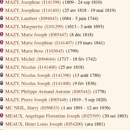
MAZY, Josephine (I141398)
(1809 - 24 sep 1810)
MAZY, Josephine (I141401)
(25 avr 1818 - 19 mai 1819)
MAZY, Lambert (I094043)
(1684 - 5 juin 1744)
MAZY, Marguerite (I101299)
(1613 - 3 août 1693)
MAZY, Marie Joseph (I085447)
(8 déc 1818)
MAZY, Marie Josephine (I141407)
(19 mars 1841)
MAZY, Marie Rose (I103645)
(1799)
MAZY, Michel (I094044)
(1717 - 18 fév 1742)
MAZY, Nicolas (I141400)
(25 avr 1818)
MAZY, Nicolas Joseph (I141396)
(13 août 1780)
MAZY, Nicolas Joseph (I141406)
(9 fév 1836)
MAZY, Philippe Armand Antoine (I085442)
(1778)
MAZY, Pierre Joseph (I085448)
(1819 - 5 sep 1820)
MC NEIL, Harry (I056633)
(1 avr 1891 - 12 avr 1936)
MEAUX, Angelique Florentine Joseph (I025395)
(30 oct 1863)
MEAUX, Henri Louis Joseph (I054200)
(ava 1881)