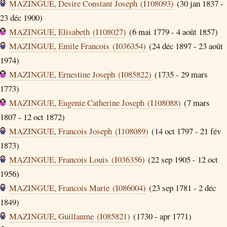
MAZINGUE, Desire Constant Joseph (I108093)
(30 jan 1837 -
23 déc 1900)
MAZINGUE, Elisabeth (I108027)
(6 mai 1779 - 4 août 1857)
MAZINGUE, Emile Francois (I036354)
(24 déc 1897 - 23 août
1974)
MAZINGUE, Ernestine Joseph (I085822)
(1735 - 29 mars
1773)
MAZINGUE, Eugenie Catherine Joseph (I108088)
(7 mars
1807 - 12 oct 1872)
MAZINGUE, Francois Joseph (I108089)
(14 oct 1797 - 21 fév
1873)
MAZINGUE, Francois Louis (I036356)
(22 sep 1905 - 12 oct
1956)
MAZINGUE, Francois Marie (I086004)
(23 sep 1781 - 2 déc
1849)
MAZINGUE, Guillaume (I085821)
(1730 - apr 1771)