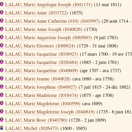
LALAU, Marie Angelique Joseph (I041131)
(11 mai 1811)
LALAU, Marie Anne (I033722)
(1675)
LALAU, Marie Anne Catherine (010) (I045997)
(29 août 1714 -
LALAU, Marie Anne Joseph (I040626)
(1730)
LALAU, Marie Augustine Joseph (I065683)
(9 juil 1763)
LALAU, Marie Eleonore (I088824)
(1729 - 31 mai 1808)
LALAU, Marie Jacqueline (I038923)
(17 mars 1700 - 19 avr 173
LALAU, Marie Jacqueline (I026484)
(1685 - 2 juin 1761)
LALAU, Marie Jacqueline (I040609)
(apr 1707 - ava 1737)
LALAU, Marie Jeanne (I040628)
(ava 1680 - ava 1758)
LALAU, Marie Josephine (I040927)
(7 juil 1815 - 24 déc 1862)
LALAU, Marie Madeleine (I016474)
(1675 - apr 1708)
LALAU, Marie Magdeleine (I040599)
(ava 1689)
LALAU, Marie Magdeleine Joseph (I040619)
(1735 - 6 juin 181
LALAU, Marie Rose (I040780)
(1726 - 2 jan 1809)
LALAU, Michel (I026473)
(1600 - 1685)