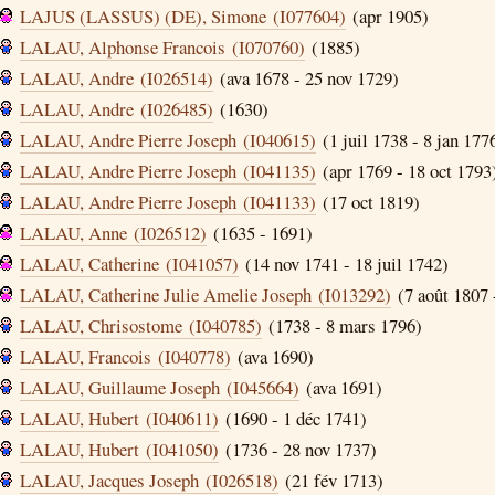
LAJUS (LASSUS) (DE), Simone (I077604)
(apr 1905)
LALAU, Alphonse Francois (I070760)
(1885)
LALAU, Andre (I026514)
(ava 1678 - 25 nov 1729)
LALAU, Andre (I026485)
(1630)
LALAU, Andre Pierre Joseph (I040615)
(1 juil 1738 - 8 jan 177
LALAU, Andre Pierre Joseph (I041135)
(apr 1769 - 18 oct 1793
LALAU, Andre Pierre Joseph (I041133)
(17 oct 1819)
LALAU, Anne (I026512)
(1635 - 1691)
LALAU, Catherine (I041057)
(14 nov 1741 - 18 juil 1742)
LALAU, Catherine Julie Amelie Joseph (I013292)
(7 août 1807 
LALAU, Chrisostome (I040785)
(1738 - 8 mars 1796)
LALAU, Francois (I040778)
(ava 1690)
LALAU, Guillaume Joseph (I045664)
(ava 1691)
LALAU, Hubert (I040611)
(1690 - 1 déc 1741)
LALAU, Hubert (I041050)
(1736 - 28 nov 1737)
LALAU, Jacques Joseph (I026518)
(21 fév 1713)