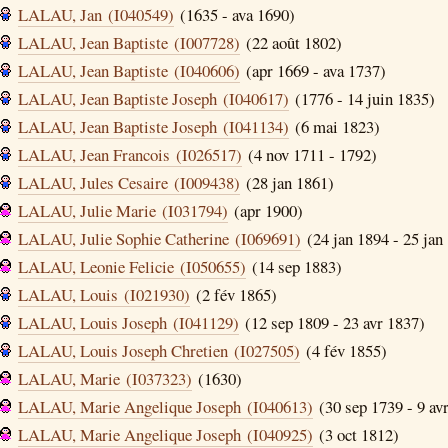
LALAU, Jan (I040549)
(1635 - ava 1690)
LALAU, Jean Baptiste (I007728)
(22 août 1802)
LALAU, Jean Baptiste (I040606)
(apr 1669 - ava 1737)
LALAU, Jean Baptiste Joseph (I040617)
(1776 - 14 juin 1835)
LALAU, Jean Baptiste Joseph (I041134)
(6 mai 1823)
LALAU, Jean Francois (I026517)
(4 nov 1711 - 1792)
LALAU, Jules Cesaire (I009438)
(28 jan 1861)
LALAU, Julie Marie (I031794)
(apr 1900)
LALAU, Julie Sophie Catherine (I069691)
(24 jan 1894 - 25 jan
LALAU, Leonie Felicie (I050655)
(14 sep 1883)
LALAU, Louis (I021930)
(2 fév 1865)
LALAU, Louis Joseph (I041129)
(12 sep 1809 - 23 avr 1837)
LALAU, Louis Joseph Chretien (I027505)
(4 fév 1855)
LALAU, Marie (I037323)
(1630)
LALAU, Marie Angelique Joseph (I040613)
(30 sep 1739 - 9 av
LALAU, Marie Angelique Joseph (I040925)
(3 oct 1812)