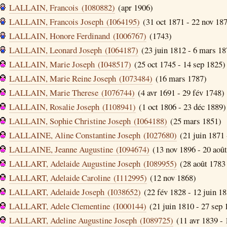
LALLAIN, Francois (I080882)
(apr 1906)
LALLAIN, Francois Joseph (I064195)
(31 oct 1871 - 22 nov 18
LALLAIN, Honore Ferdinand (I006767)
(1743)
LALLAIN, Leonard Joseph (I064187)
(23 juin 1812 - 6 mars 18
LALLAIN, Marie Joseph (I048517)
(25 oct 1745 - 14 sep 1825)
LALLAIN, Marie Reine Joseph (I073484)
(16 mars 1787)
LALLAIN, Marie Therese (I076744)
(4 avr 1691 - 29 fév 1748)
LALLAIN, Rosalie Joseph (I108941)
(1 oct 1806 - 23 déc 1889)
LALLAIN, Sophie Christine Joseph (I064188)
(25 mars 1851)
LALLAINE, Aline Constantine Joseph (I027680)
(21 juin 1871 
LALLAINE, Jeanne Augustine (I094674)
(13 nov 1896 - 20 aoû
LALLART, Adelaide Augustine Joseph (I089955)
(28 août 1783 
LALLART, Adelaide Caroline (I112995)
(12 nov 1868)
LALLART, Adelaide Joseph (I038652)
(22 fév 1828 - 12 juin 1
LALLART, Adele Clementine (I000144)
(21 juin 1810 - 27 sep 
LALLART, Adeline Augustine Joseph (I089725)
(11 avr 1839 - 