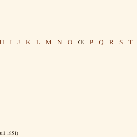
H
I
J
K
L
M
N
O
Œ
P
Q
R
S
T
uil 1851)