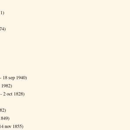
71)
74)
- 18 sep 1940)
t 1982)
- 2 oct 1828)
882)
1849)
14 nov 1855)