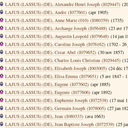
LAJUS (LASSUS) (DE), Alexandre Henri Joseph (I029447)
(20
LAJUS (LASSUS) (DE), Andre (I077601)
(apr 1905)
LAJUS (LASSUS) (DE), Anne Marie (010) (I080359)
(1735)
LAJUS (LASSUS) (DE), Archange Joseph (I056488)
(23 avr 17
LAJUS (LASSUS) (DE), Augustin Leopold (I079648)
(14 jan 1
LAJUS (LASSUS) (DE), Caroline Joseph (I076162)
(1702 - 26 
LAJUS (LASSUS) (DE), Cesar Abel (I079652)
(30 nov 1857)
LAJUS (LASSUS) (DE), Charles Louis Christian (I029445)
(12
LAJUS (LASSUS) (DE), Elisabeth Joseph (I003005)
(24 déc 17
LAJUS (LASSUS) (DE), Elisa Emma (I079651)
(5 avr 1847 - 1
LAJUS (LASSUS) (DE), Eugene (I077602)
(apr 1885)
LAJUS (LASSUS) (DE), Eugenie (I077606)
(apr 1892)
LAJUS (LASSUS) (DE), Euphemie Joseph (I072538)
(17 mai 18
LAJUS (LASSUS) (DE), Germain Joseph (I078005)
(27 jan 18
LAJUS (LASSUS) (DE), Jean (I080333)
(ava 1663)
LAJUS (LASSUS) (DE), Jean Baptiste Joseph (I072539)
(25 jan