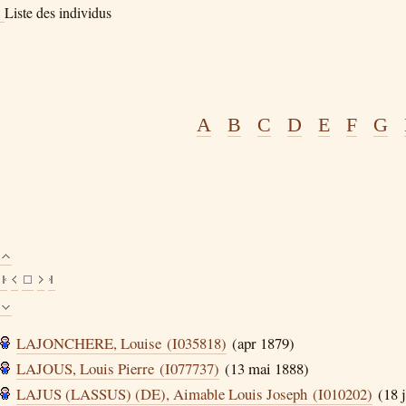
Liste des individus
A
B
C
D
E
F
G
LAJONCHERE, Louise (I035818)
(apr 1879)
LAJOUS, Louis Pierre (I077737)
(13 mai 1888)
LAJUS (LASSUS) (DE), Aimable Louis Joseph (I010202)
(18 j