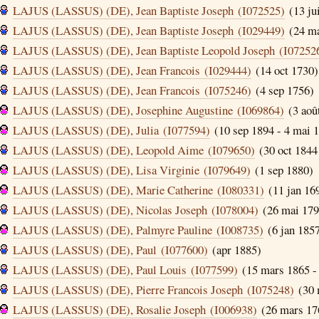
LAJUS (LASSUS) (DE), Jean Baptiste Joseph (I072525)
(13 jui
LAJUS (LASSUS) (DE), Jean Baptiste Joseph (I029449)
(24 ma
LAJUS (LASSUS) (DE), Jean Baptiste Leopold Joseph (I07252
LAJUS (LASSUS) (DE), Jean Francois (I029444)
(14 oct 1730)
LAJUS (LASSUS) (DE), Jean Francois (I075246)
(4 sep 1756)
LAJUS (LASSUS) (DE), Josephine Augustine (I069864)
(3 aoû
LAJUS (LASSUS) (DE), Julia (I077594)
(10 sep 1894 - 4 mai 
LAJUS (LASSUS) (DE), Leopold Aime (I079650)
(30 oct 1844 
LAJUS (LASSUS) (DE), Lisa Virginie (I079649)
(1 sep 1880)
LAJUS (LASSUS) (DE), Marie Catherine (I080331)
(11 jan 16
LAJUS (LASSUS) (DE), Nicolas Joseph (I078004)
(26 mai 179
LAJUS (LASSUS) (DE), Palmyre Pauline (I008735)
(6 jan 185
LAJUS (LASSUS) (DE), Paul (I077600)
(apr 1885)
LAJUS (LASSUS) (DE), Paul Louis (I077599)
(15 mars 1865 - 
LAJUS (LASSUS) (DE), Pierre Francois Joseph (I075248)
(30 
LAJUS (LASSUS) (DE), Rosalie Joseph (I006938)
(26 mars 176