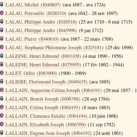
LALAU, Michel (I040607)
(ava 1687 - ava 1724)
LALAU, Petronille (I026510)
(ava 1642 - 28 nov 1697)
LALAU, Philippe Andre (I026516)
(25 avr 1710 - 6 mai 1715)
LALAU, Philippe Andre (I045996)
(6 jan 1712)
LALAU, Pierre (I040610)
(ava 1687 - 22 mars 1768)
LALAU, Stephanie Philomene Joseph (I025181)
(25 déc 1898)
LALEINE, Henri Edmond (I003108)
(4 mai 1890 - 1956)
LALEINE, Henri Edmond (I075955)
(17 fév 1862 - 1944)
LALET, Odile (I083900)
(1900 - 1969)
LALIERE, Florimond Joseph (I049435)
(ava 1885)
LALLAIN, Augustine Celina Joseph (I064191)
(29 mai 1857 - 1
LALLAIN, Benoit Joseph (I006768)
(28 sep 1784)
LALLAIN, Celina Joseph (I064193)
(8 mars 1863)
LALLAIN, Clemence Eulalie (I064194)
(10 juin 1866)
LALLAIN, Elisabeth Joseph (I006769)
(11 sep 1792)
LALLAIN, Eugene Jean Joseph (I064192)
(24 août 1861)