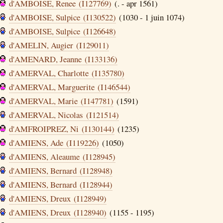
d'AMBOISE, Renee (I127769)
(. - apr 1561)
d'AMBOISE, Sulpice (I130522)
(1030 - 1 juin 1074)
d'AMBOISE, Sulpice (I126648)
d'AMELIN, Augier (I129011)
d'AMENARD, Jeanne (I133136)
d'AMERVAL, Charlotte (I135780)
d'AMERVAL, Marguerite (I146544)
d'AMERVAL, Marie (I147781)
(1591)
d'AMERVAL, Nicolas (I121514)
d'AMFROIPREZ, Ni (I130144)
(1235)
d'AMIENS, Ade (I119226)
(1050)
d'AMIENS, Aleaume (I128945)
d'AMIENS, Bernard (I128948)
d'AMIENS, Bernard (I128944)
d'AMIENS, Dreux (I128949)
d'AMIENS, Dreux (I128940)
(1155 - 1195)