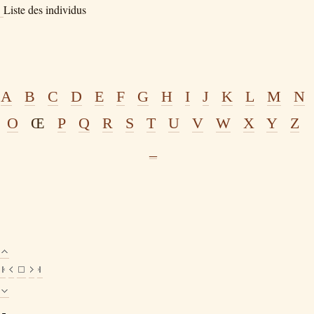
Liste des individus
A
B
C
D
E
F
G
H
I
J
K
L
M
N
O
Œ
P
Q
R
S
T
U
V
W
X
Y
Z
_