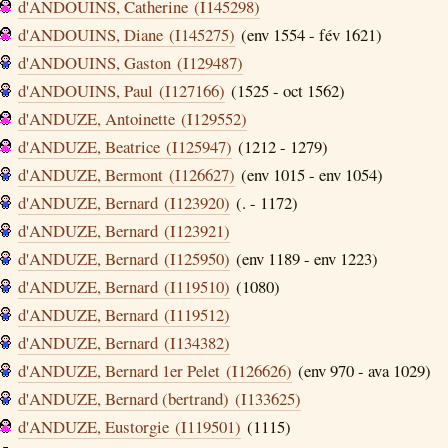
d'ANDOUINS, Catherine (I145298)
d'ANDOUINS, Diane (I145275)
(env 1554 - fév 1621)
d'ANDOUINS, Gaston (I129487)
d'ANDOUINS, Paul (I127166)
(1525 - oct 1562)
d'ANDUZE, Antoinette (I129552)
d'ANDUZE, Beatrice (I125947)
(1212 - 1279)
d'ANDUZE, Bermont (I126627)
(env 1015 - env 1054)
d'ANDUZE, Bernard (I123920)
(. - 1172)
d'ANDUZE, Bernard (I123921)
d'ANDUZE, Bernard (I125950)
(env 1189 - env 1223)
d'ANDUZE, Bernard (I119510)
(1080)
d'ANDUZE, Bernard (I119512)
d'ANDUZE, Bernard (I134382)
d'ANDUZE, Bernard 1er Pelet (I126626)
(env 970 - ava 1029)
d'ANDUZE, Bernard (bertrand) (I133625)
d'ANDUZE, Eustorgie (I119501)
(1115)