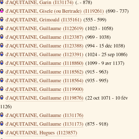
d'AQUITAINE, Garin (I131174)
(. - 878)
d'AQUITAINE, Gisele (ou Bertrade) (I119261)
(690 - 737)
d'AQUITAINE, Grimoald (I135161)
(555 - 599)
d'AQUITAINE, Guillaume (I122619)
(1023 - 1058)
d'AQUITAINE, Guillaume (I123387)
(969 - 1038)
d'AQUITAINE, Guillaume (I123388)
(994 - 15 déc 1038)
d'AQUITAINE, Guillaume (I123391)
(1024 - 25 sep 1086)
d'AQUITAINE, Guillaume (I118860)
(1099 - 9 avr 1137)
d'AQUITAINE, Guillaume (I118562)
(915 - 963)
d'AQUITAINE, Guillaume (I118564)
(935 - 995)
d'AQUITAINE, Guillaume (I119900)
d'AQUITAINE, Guillaume (I119876)
(22 oct 1071 - 10 fév
1126)
d'AQUITAINE, Guillaume (I131176)
d'AQUITAINE, Guillaume (I131173)
(875 - 918)
d'AQUITAINE, Hugues (I123857)