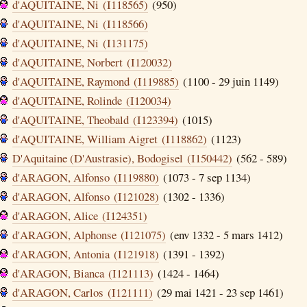
d'AQUITAINE, Ni (I118565)
(950)
d'AQUITAINE, Ni (I118566)
d'AQUITAINE, Ni (I131175)
d'AQUITAINE, Norbert (I120032)
d'AQUITAINE, Raymond (I119885)
(1100 - 29 juin 1149)
d'AQUITAINE, Rolinde (I120034)
d'AQUITAINE, Theobald (I123394)
(1015)
d'AQUITAINE, William Aigret (I118862)
(1123)
D'Aquitaine (D'Austrasie), Bodogisel (I150442)
(562 - 589)
d'ARAGON, Alfonso (I119880)
(1073 - 7 sep 1134)
d'ARAGON, Alfonso (I121028)
(1302 - 1336)
d'ARAGON, Alice (I124351)
d'ARAGON, Alphonse (I121075)
(env 1332 - 5 mars 1412)
d'ARAGON, Antonia (I121918)
(1391 - 1392)
d'ARAGON, Bianca (I121113)
(1424 - 1464)
d'ARAGON, Carlos (I121111)
(29 mai 1421 - 23 sep 1461)