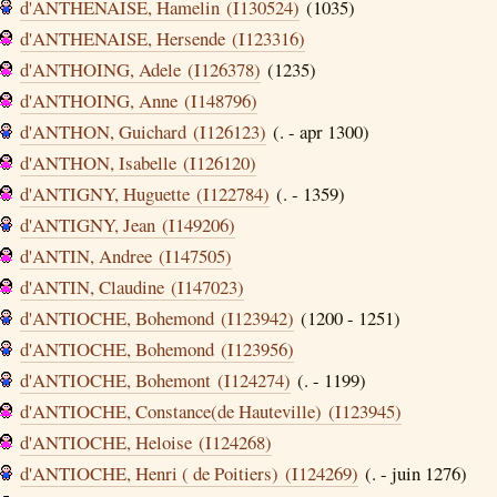
d'ANTHENAISE, Hamelin (I130524)
(1035)
d'ANTHENAISE, Hersende (I123316)
d'ANTHOING, Adele (I126378)
(1235)
d'ANTHOING, Anne (I148796)
d'ANTHON, Guichard (I126123)
(. - apr 1300)
d'ANTHON, Isabelle (I126120)
d'ANTIGNY, Huguette (I122784)
(. - 1359)
d'ANTIGNY, Jean (I149206)
d'ANTIN, Andree (I147505)
d'ANTIN, Claudine (I147023)
d'ANTIOCHE, Bohemond (I123942)
(1200 - 1251)
d'ANTIOCHE, Bohemond (I123956)
d'ANTIOCHE, Bohemont (I124274)
(. - 1199)
d'ANTIOCHE, Constance(de Hauteville) (I123945)
d'ANTIOCHE, Heloise (I124268)
d'ANTIOCHE, Henri ( de Poitiers) (I124269)
(. - juin 1276)