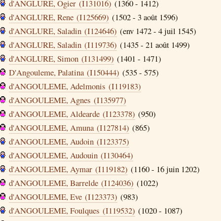
d'ANGLURE, Ogier (I131016)
(1360 - 1412)
d'ANGLURE, Rene (I125669)
(1502 - 3 août 1596)
d'ANGLURE, Saladin (I124646)
(env 1472 - 4 juil 1545)
d'ANGLURE, Saladin (I119736)
(1435 - 21 août 1499)
d'ANGLURE, Simon (I131499)
(1401 - 1471)
D'Angouleme, Palatina (I150444)
(535 - 575)
d'ANGOULEME, Adelmonis (I119183)
d'ANGOULEME, Agnes (I135977)
d'ANGOULEME, Aldearde (I123378)
(950)
d'ANGOULEME, Amuna (I127814)
(865)
d'ANGOULEME, Audoin (I123375)
d'ANGOULEME, Audouin (I130464)
d'ANGOULEME, Aymar (I119182)
(1160 - 16 juin 1202)
d'ANGOULEME, Barrelde (I124036)
(1022)
d'ANGOULEME, Eve (I123373)
(983)
d'ANGOULEME, Foulques (I119532)
(1020 - 1087)