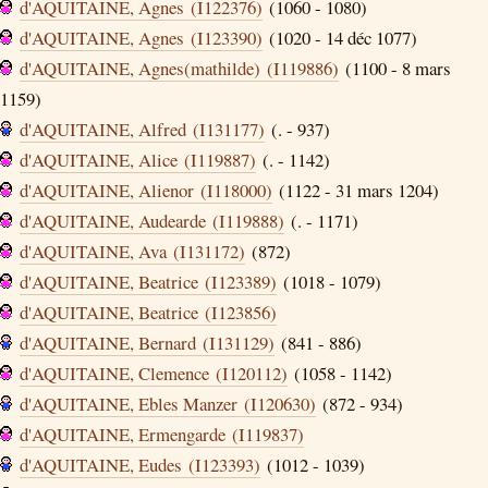
d'AQUITAINE, Agnes (I122376)
(1060 - 1080)
d'AQUITAINE, Agnes (I123390)
(1020 - 14 déc 1077)
d'AQUITAINE, Agnes(mathilde) (I119886)
(1100 - 8 mars
1159)
d'AQUITAINE, Alfred (I131177)
(. - 937)
d'AQUITAINE, Alice (I119887)
(. - 1142)
d'AQUITAINE, Alienor (I118000)
(1122 - 31 mars 1204)
d'AQUITAINE, Audearde (I119888)
(. - 1171)
d'AQUITAINE, Ava (I131172)
(872)
d'AQUITAINE, Beatrice (I123389)
(1018 - 1079)
d'AQUITAINE, Beatrice (I123856)
d'AQUITAINE, Bernard (I131129)
(841 - 886)
d'AQUITAINE, Clemence (I120112)
(1058 - 1142)
d'AQUITAINE, Ebles Manzer (I120630)
(872 - 934)
d'AQUITAINE, Ermengarde (I119837)
d'AQUITAINE, Eudes (I123393)
(1012 - 1039)