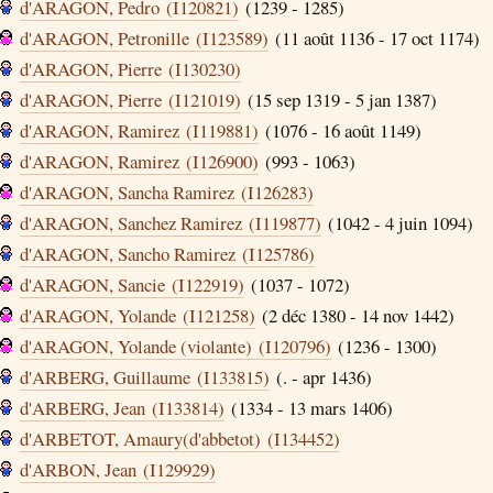
d'ARAGON, Pedro (I120821)
(1239 - 1285)
d'ARAGON, Petronille (I123589)
(11 août 1136 - 17 oct 1174)
d'ARAGON, Pierre (I130230)
d'ARAGON, Pierre (I121019)
(15 sep 1319 - 5 jan 1387)
d'ARAGON, Ramirez (I119881)
(1076 - 16 août 1149)
d'ARAGON, Ramirez (I126900)
(993 - 1063)
d'ARAGON, Sancha Ramirez (I126283)
d'ARAGON, Sanchez Ramirez (I119877)
(1042 - 4 juin 1094)
d'ARAGON, Sancho Ramirez (I125786)
d'ARAGON, Sancie (I122919)
(1037 - 1072)
d'ARAGON, Yolande (I121258)
(2 déc 1380 - 14 nov 1442)
d'ARAGON, Yolande (violante) (I120796)
(1236 - 1300)
d'ARBERG, Guillaume (I133815)
(. - apr 1436)
d'ARBERG, Jean (I133814)
(1334 - 13 mars 1406)
d'ARBETOT, Amaury(d'abbetot) (I134452)
d'ARBON, Jean (I129929)