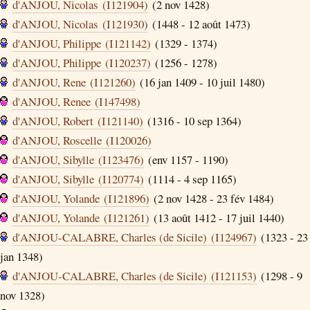
d'ANJOU, Nicolas (I121904)
(2 nov 1428)
d'ANJOU, Nicolas (I121930)
(1448 - 12 août 1473)
d'ANJOU, Philippe (I121142)
(1329 - 1374)
d'ANJOU, Philippe (I120237)
(1256 - 1278)
d'ANJOU, Rene (I121260)
(16 jan 1409 - 10 juil 1480)
d'ANJOU, Renee (I147498)
d'ANJOU, Robert (I121140)
(1316 - 10 sep 1364)
d'ANJOU, Roscelle (I120026)
d'ANJOU, Sibylle (I123476)
(env 1157 - 1190)
d'ANJOU, Sibylle (I120774)
(1114 - 4 sep 1165)
d'ANJOU, Yolande (I121896)
(2 nov 1428 - 23 fév 1484)
d'ANJOU, Yolande (I121261)
(13 août 1412 - 17 juil 1440)
d'ANJOU-CALABRE, Charles (de Sicile) (I124967)
(1323 - 23
jan 1348)
d'ANJOU-CALABRE, Charles (de Sicile) (I121153)
(1298 - 9
nov 1328)