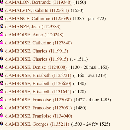
d'AMALON, Bertrande (I119348)
(1150)
d'AMALVIN, Isabelle (I125611)
(1530)
d'AMANCE, Catherine (I125639)
(1385 - jan 1472)
d'AMANZE, Jean (I129783)
d'AMBOISE, Anne (I120248)
d'AMBOISE, Catherine (I127840)
d'AMBOISE, Charles (I119913)
d'AMBOISE, Charles (I119915)
(. - 1511)
d'AMBOISE, Denise (I124008)
(1130 - 20 mai 1160)
d'AMBOISE, Elisabeth (I125721)
(1160 - ava 1213)
d'AMBOISE, Elisabeth (I126650)
(1130)
d'AMBOISE, Elisabeth (I131644)
(1120)
d'AMBOISE, Francoise (I125030)
(1427 - 4 nov 1485)
d'AMBOISE, Francoise (I127051)
(1480)
d'AMBOISE, Fran‡oise (I134940)
d'AMBOISE, Georges (I135211)
(1503 - 24 fév 1525)