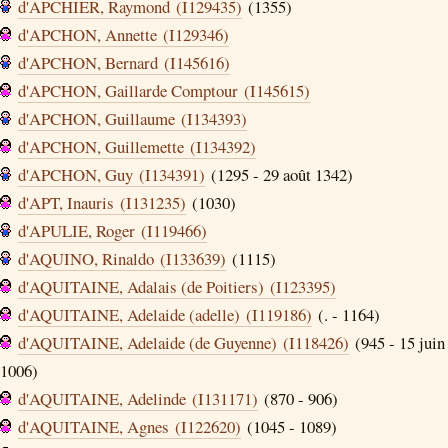
d'APCHIER, Raymond (I129435)
(1355)
d'APCHON, Annette (I129346)
d'APCHON, Bernard (I145616)
d'APCHON, Gaillarde Comptour (I145615)
d'APCHON, Guillaume (I134393)
d'APCHON, Guillemette (I134392)
d'APCHON, Guy (I134391)
(1295 - 29 août 1342)
d'APT, Inauris (I131235)
(1030)
d'APULIE, Roger (I119466)
d'AQUINO, Rinaldo (I133639)
(1115)
d'AQUITAINE, Adalais (de Poitiers) (I123395)
d'AQUITAINE, Adelaide (adelle) (I119186)
(. - 1164)
d'AQUITAINE, Adelaide (de Guyenne) (I118426)
(945 - 15 juin
1006)
d'AQUITAINE, Adelinde (I131171)
(870 - 906)
d'AQUITAINE, Agnes (I122620)
(1045 - 1089)