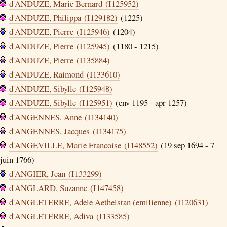
d'ANDUZE, Marie Bernard (I125952)
d'ANDUZE, Philippa (I129182)
(1225)
d'ANDUZE, Pierre (I125946)
(1204)
d'ANDUZE, Pierre (I125945)
(1180 - 1215)
d'ANDUZE, Pierre (I135884)
d'ANDUZE, Raimond (I133610)
d'ANDUZE, Sibylle (I125948)
d'ANDUZE, Sibylle (I125951)
(env 1195 - apr 1257)
d'ANGENNES, Anne (I134140)
d'ANGENNES, Jacques (I134175)
d'ANGEVILLE, Marie Francoise (I148552)
(19 sep 1694 - 7
juin 1766)
d'ANGIER, Jean (I133299)
d'ANGLARD, Suzanne (I147458)
d'ANGLETERRE, Adele Aethelstan (emilienne) (I120631)
d'ANGLETERRE, Adiva (I133585)