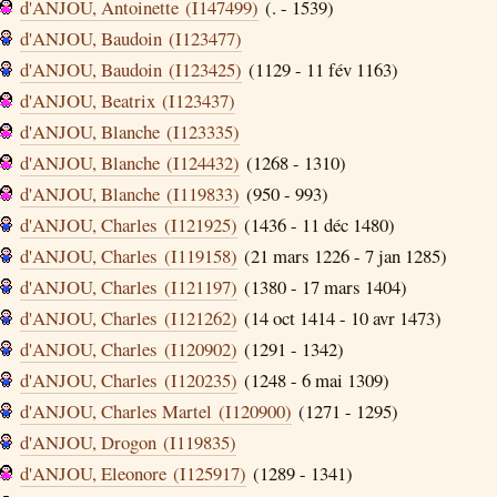
d'ANJOU, Antoinette (I147499)
(. - 1539)
d'ANJOU, Baudoin (I123477)
d'ANJOU, Baudoin (I123425)
(1129 - 11 fév 1163)
d'ANJOU, Beatrix (I123437)
d'ANJOU, Blanche (I123335)
d'ANJOU, Blanche (I124432)
(1268 - 1310)
d'ANJOU, Blanche (I119833)
(950 - 993)
d'ANJOU, Charles (I121925)
(1436 - 11 déc 1480)
d'ANJOU, Charles (I119158)
(21 mars 1226 - 7 jan 1285)
d'ANJOU, Charles (I121197)
(1380 - 17 mars 1404)
d'ANJOU, Charles (I121262)
(14 oct 1414 - 10 avr 1473)
d'ANJOU, Charles (I120902)
(1291 - 1342)
d'ANJOU, Charles (I120235)
(1248 - 6 mai 1309)
d'ANJOU, Charles Martel (I120900)
(1271 - 1295)
d'ANJOU, Drogon (I119835)
d'ANJOU, Eleonore (I125917)
(1289 - 1341)