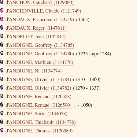
d'ANCHON, Guichard (I129880)
d'ANCIENVILLE, Claude (I121749)
d'ANDAUX, Francoise (I123719)
(1505)
d'ANDAUX, Roger (I147611)
d'ANDELOT, Jean (I132814)
d'ANDIGNE, Geoffroy (I134785)
d'ANDIGNE, Geoffroy (I134780)
(1235 - apr 1284)
d'ANDIGNE, Mathieu (I134778)
d'ANDIGNE, Ni (I134774)
d'ANDIGNE, Olivier (I134784)
(1310 - 1360)
d'ANDIGNE, Olivier (I134782)
(1270 - 1337)
d'ANDIGNE, Renaud (I126588)
d'ANDIGNE, Renaud (I126590)
(. - 1050)
d'ANDIGNE, Sorin (I134058)
d'ANDIGNE, Thiebault (I134776)
d'ANDIGNE, Thomas (I126589)