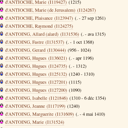
d'ANTIOCHE, Marie (I119427)
(1215)
d'ANTIOCHE, Marie (de Jerusalem) (I124267)
d'ANTIOCHE, Plaisance (I123947)
(. - 27 sep 1261)
d'ANTIOCHE, Raymond (I124275)
d'ANTOING, Allard (alard) (I131536)
(. - ava 1315)
d'ANTOING, Fastre (I131537)
(. - 1 oct 1368)
d'ANTOING, Gerard (I130444)
(956 - 1024)
d'ANTOING, Hugues (I136021)
(. - apr 1196)
d'ANTOING, Hugues (I124735)
(. - 1312)
d'ANTOING, Hugues (I125132)
(1240 - 1310)
d'ANTOING, Hugues (I127201)
(1115)
d'ANTOING, Hugues (I127200)
(1090)
d'ANTOING, Isabelle (I121846)
(1310 - 6 déc 1354)
d'ANTOING, Jeanne (I117199)
(1240)
d'ANTOING, Marguerite (I131609)
(. - 4 mai 1410)
d'ANTOING, Marie (I131524)