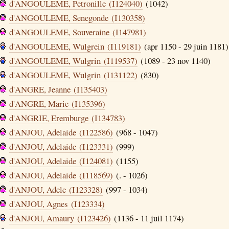
d'ANGOULEME, Petronille (I124040)
(1042)
d'ANGOULEME, Senegonde (I130358)
d'ANGOULEME, Souveraine (I147981)
d'ANGOULEME, Wulgrein (I119181)
(apr 1150 - 29 juin 1181)
d'ANGOULEME, Wulgrin (I119537)
(1089 - 23 nov 1140)
d'ANGOULEME, Wulgrin (I131122)
(830)
d'ANGRE, Jeanne (I135403)
d'ANGRE, Marie (I135396)
d'ANGRIE, Eremburge (I134783)
d'ANJOU, Adelaide (I122586)
(968 - 1047)
d'ANJOU, Adelaide (I123331)
(999)
d'ANJOU, Adelaide (I124081)
(1155)
d'ANJOU, Adelaide (I118569)
(. - 1026)
d'ANJOU, Adele (I123328)
(997 - 1034)
d'ANJOU, Agnes (I123334)
d'ANJOU, Amaury (I123426)
(1136 - 11 juil 1174)