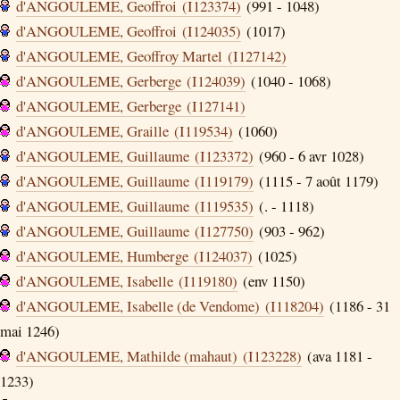
d'ANGOULEME, Geoffroi (I123374)
(991 - 1048)
d'ANGOULEME, Geoffroi (I124035)
(1017)
d'ANGOULEME, Geoffroy Martel (I127142)
d'ANGOULEME, Gerberge (I124039)
(1040 - 1068)
d'ANGOULEME, Gerberge (I127141)
d'ANGOULEME, Graille (I119534)
(1060)
d'ANGOULEME, Guillaume (I123372)
(960 - 6 avr 1028)
d'ANGOULEME, Guillaume (I119179)
(1115 - 7 août 1179)
d'ANGOULEME, Guillaume (I119535)
(. - 1118)
d'ANGOULEME, Guillaume (I127750)
(903 - 962)
d'ANGOULEME, Humberge (I124037)
(1025)
d'ANGOULEME, Isabelle (I119180)
(env 1150)
d'ANGOULEME, Isabelle (de Vendome) (I118204)
(1186 - 31
mai 1246)
d'ANGOULEME, Mathilde (mahaut) (I123228)
(ava 1181 -
1233)