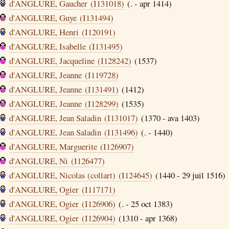
d'ANGLURE, Gaucher (I131018)
(. - apr 1414)
d'ANGLURE, Guye (I131494)
d'ANGLURE, Henri (I120191)
d'ANGLURE, Isabelle (I131495)
d'ANGLURE, Jacqueline (I128242)
(1537)
d'ANGLURE, Jeanne (I119728)
d'ANGLURE, Jeanne (I131491)
(1412)
d'ANGLURE, Jeanne (I128299)
(1535)
d'ANGLURE, Jean Saladin (I131017)
(1370 - ava 1403)
d'ANGLURE, Jean Saladin (I131496)
(. - 1440)
d'ANGLURE, Marguerite (I126907)
d'ANGLURE, Ni (I126477)
d'ANGLURE, Nicolas (collart) (I124645)
(1440 - 29 juil 1516)
d'ANGLURE, Ogier (I117171)
d'ANGLURE, Ogier (I126906)
(. - 25 oct 1383)
d'ANGLURE, Ogier (I126904)
(1310 - apr 1368)