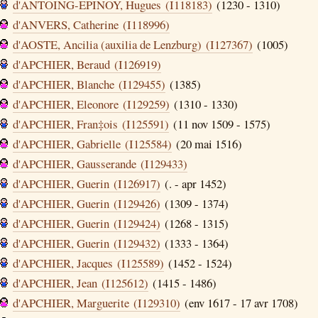
d'ANTOING-EPINOY, Hugues (I118183)
(1230 - 1310)
d'ANVERS, Catherine (I118996)
d'AOSTE, Ancilia (auxilia de Lenzburg) (I127367)
(1005)
d'APCHIER, Beraud (I126919)
d'APCHIER, Blanche (I129455)
(1385)
d'APCHIER, Eleonore (I129259)
(1310 - 1330)
d'APCHIER, Fran‡ois (I125591)
(11 nov 1509 - 1575)
d'APCHIER, Gabrielle (I125584)
(20 mai 1516)
d'APCHIER, Gausserande (I129433)
d'APCHIER, Guerin (I126917)
(. - apr 1452)
d'APCHIER, Guerin (I129426)
(1309 - 1374)
d'APCHIER, Guerin (I129424)
(1268 - 1315)
d'APCHIER, Guerin (I129432)
(1333 - 1364)
d'APCHIER, Jacques (I125589)
(1452 - 1524)
d'APCHIER, Jean (I125612)
(1415 - 1486)
d'APCHIER, Marguerite (I129310)
(env 1617 - 17 avr 1708)