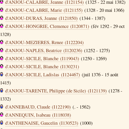
d'ANJOU-CALABRE, Jeanne (I121154)
(1325 - 22 mai 1382)
d'ANJOU-CALABRE, Marie (I121155)
(1328 - 20 mai 1366)
d'ANJOU-DURAS, Jeanne (I121850)
(1344 - 1387)
d'ANJOU-HONGRIE, Clemence (I120871)
(fév 1292 - 29 oct
1328)
d'ANJOU-MEZIERES, Renee (I122204)
d'ANJOU-NAPLES, Beatrice (I120236)
(1252 - 1275)
d'ANJOU-SICILE, Blanche (I119043)
(1250 - 1269)
d'ANJOU-SICILE, Blanche (I130231)
d'ANJOU-SICILE, Ladislas (I124467)
(juil 1376 - 15 août
1415)
d'ANJOU-TARENTE, Philippe (de Sicile) (I121139)
(1278 -
1332)
d'ANNEBAUD, Claude (I122190)
(. - 1562)
d'ANNEQUIN, Isabeau (I118038)
d'ANTHENAISE, Gaucelin (I130523)
(1000)