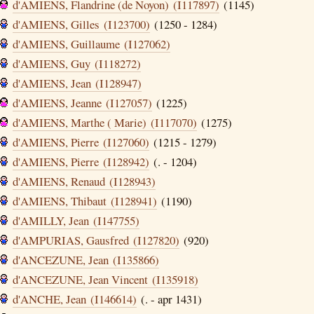
d'AMIENS, Flandrine (de Noyon) (I117897)
(1145)
d'AMIENS, Gilles (I123700)
(1250 - 1284)
d'AMIENS, Guillaume (I127062)
d'AMIENS, Guy (I118272)
d'AMIENS, Jean (I128947)
d'AMIENS, Jeanne (I127057)
(1225)
d'AMIENS, Marthe ( Marie) (I117070)
(1275)
d'AMIENS, Pierre (I127060)
(1215 - 1279)
d'AMIENS, Pierre (I128942)
(. - 1204)
d'AMIENS, Renaud (I128943)
d'AMIENS, Thibaut (I128941)
(1190)
d'AMILLY, Jean (I147755)
d'AMPURIAS, Gausfred (I127820)
(920)
d'ANCEZUNE, Jean (I135866)
d'ANCEZUNE, Jean Vincent (I135918)
d'ANCHE, Jean (I146614)
(. - apr 1431)