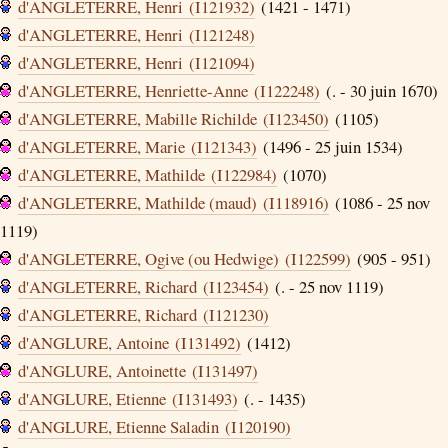
d'ANGLETERRE, Henri (I121932)
(1421 - 1471)
d'ANGLETERRE, Henri (I121248)
d'ANGLETERRE, Henri (I121094)
d'ANGLETERRE, Henriette-Anne (I122248)
(. - 30 juin 1670)
d'ANGLETERRE, Mabille Richilde (I123450)
(1105)
d'ANGLETERRE, Marie (I121343)
(1496 - 25 juin 1534)
d'ANGLETERRE, Mathilde (I122984)
(1070)
d'ANGLETERRE, Mathilde (maud) (I118916)
(1086 - 25 nov
1119)
d'ANGLETERRE, Ogive (ou Hedwige) (I122599)
(905 - 951)
d'ANGLETERRE, Richard (I123454)
(. - 25 nov 1119)
d'ANGLETERRE, Richard (I121230)
d'ANGLURE, Antoine (I131492)
(1412)
d'ANGLURE, Antoinette (I131497)
d'ANGLURE, Etienne (I131493)
(. - 1435)
d'ANGLURE, Etienne Saladin (I120190)