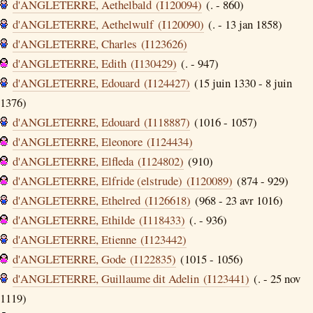
d'ANGLETERRE, Aethelbald (I120094)
(. - 860)
d'ANGLETERRE, Aethelwulf (I120090)
(. - 13 jan 1858)
d'ANGLETERRE, Charles (I123626)
d'ANGLETERRE, Edith (I130429)
(. - 947)
d'ANGLETERRE, Edouard (I124427)
(15 juin 1330 - 8 juin
1376)
d'ANGLETERRE, Edouard (I118887)
(1016 - 1057)
d'ANGLETERRE, Eleonore (I124434)
d'ANGLETERRE, Elfleda (I124802)
(910)
d'ANGLETERRE, Elfride (elstrude) (I120089)
(874 - 929)
d'ANGLETERRE, Ethelred (I126618)
(968 - 23 avr 1016)
d'ANGLETERRE, Ethilde (I118433)
(. - 936)
d'ANGLETERRE, Etienne (I123442)
d'ANGLETERRE, Gode (I122835)
(1015 - 1056)
d'ANGLETERRE, Guillaume dit Adelin (I123441)
(. - 25 nov
1119)