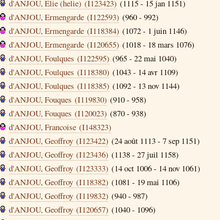
d'ANJOU, Elie (helie) (I123423)
(1115 - 15 jan 1151)
d'ANJOU, Ermengarde (I122593)
(960 - 992)
d'ANJOU, Ermengarde (I118384)
(1072 - 1 juin 1146)
d'ANJOU, Ermengarde (I120655)
(1018 - 18 mars 1076)
d'ANJOU, Foulques (I122595)
(965 - 22 mai 1040)
d'ANJOU, Foulques (I118380)
(1043 - 14 avr 1109)
d'ANJOU, Foulques (I118385)
(1092 - 13 nov 1144)
d'ANJOU, Fouques (I119830)
(910 - 958)
d'ANJOU, Fouques (I120023)
(870 - 938)
d'ANJOU, Francoise (I148323)
d'ANJOU, Geoffroy (I123422)
(24 août 1113 - 7 sep 1151)
d'ANJOU, Geoffroy (I123436)
(1138 - 27 juil 1158)
d'ANJOU, Geoffroy (I123333)
(14 oct 1006 - 14 nov 1061)
d'ANJOU, Geoffroy (I118382)
(1081 - 19 mai 1106)
d'ANJOU, Geoffroy (I119832)
(940 - 987)
d'ANJOU, Geoffroy (I120657)
(1040 - 1096)