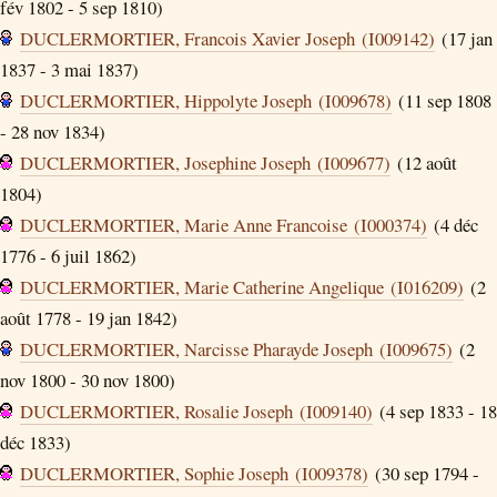
fév 1802 - 5 sep 1810)
DUCLERMORTIER, Francois Xavier Joseph (I009142)
(17 jan
1837 - 3 mai 1837)
DUCLERMORTIER, Hippolyte Joseph (I009678)
(11 sep 1808
- 28 nov 1834)
DUCLERMORTIER, Josephine Joseph (I009677)
(12 août
1804)
DUCLERMORTIER, Marie Anne Francoise (I000374)
(4 déc
1776 - 6 juil 1862)
DUCLERMORTIER, Marie Catherine Angelique (I016209)
(2
août 1778 - 19 jan 1842)
DUCLERMORTIER, Narcisse Pharayde Joseph (I009675)
(2
nov 1800 - 30 nov 1800)
DUCLERMORTIER, Rosalie Joseph (I009140)
(4 sep 1833 - 18
déc 1833)
DUCLERMORTIER, Sophie Joseph (I009378)
(30 sep 1794 -