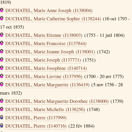
1819)
DUCHATEL, Marie Anne Joseph (I138004)
DUCHATEL, Marie Catherine Sophie (I138244)
(16 oct 1793 -
17 oct 1835)
DUCHATEL, Marie Etienne (I138003)
(1753 - 11 juil 1804)
DUCHATEL, Marie Francoise (I137844)
DUCHATEL, Marie Jeanne Joseph (I138001)
(1742)
DUCHATEL, Marie Joseph (I137771)
(1751)
DUCHATEL, Marie Josephine (I140714)
DUCHATEL, Marie Lievine (I137956)
(1700 - 20 avr 1775)
DUCHATEL, Marie Marguerite (I136419)
(5 nov 1756 - 28
mars 1832)
DUCHATEL, Marie Marguerite Dorothee (I138000)
(1739)
DUCHATEL, Marie Michelle (I136256)
(1748)
DUCHATEL, Pierre (I137999)
DUCHATEL, Pierre (I140716)
(22 fév 1884)