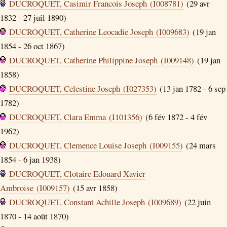
DUCROQUET, Casimir Francois Joseph (I008781)
(29 avr
1832 - 27 juil 1890)
DUCROQUET, Catherine Leocadie Joseph (I009683)
(19 jan
1854 - 26 oct 1867)
DUCROQUET, Catherine Philippine Joseph (I009148)
(19 jan
1858)
DUCROQUET, Celestine Joseph (I027353)
(13 jan 1782 - 6 sep
1782)
DUCROQUET, Clara Emma (I101356)
(6 fév 1872 - 4 fév
1962)
DUCROQUET, Clemence Louise Joseph (I009155)
(24 mars
1854 - 6 jan 1938)
DUCROQUET, Clotaire Edouard Xavier
Ambroise (I009157)
(15 avr 1858)
DUCROQUET, Constant Achille Joseph (I009689)
(22 juin
1870 - 14 août 1870)