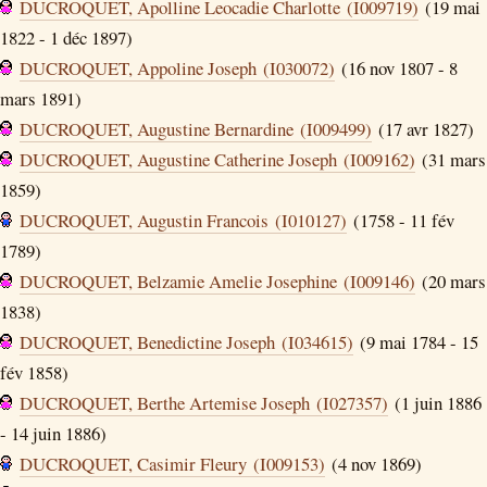
DUCROQUET, Apolline Leocadie Charlotte (I009719)
(19 mai
1822 - 1 déc 1897)
DUCROQUET, Appoline Joseph (I030072)
(16 nov 1807 - 8
mars 1891)
DUCROQUET, Augustine Bernardine (I009499)
(17 avr 1827)
DUCROQUET, Augustine Catherine Joseph (I009162)
(31 mars
1859)
DUCROQUET, Augustin Francois (I010127)
(1758 - 11 fév
1789)
DUCROQUET, Belzamie Amelie Josephine (I009146)
(20 mars
1838)
DUCROQUET, Benedictine Joseph (I034615)
(9 mai 1784 - 15
fév 1858)
DUCROQUET, Berthe Artemise Joseph (I027357)
(1 juin 1886
- 14 juin 1886)
DUCROQUET, Casimir Fleury (I009153)
(4 nov 1869)