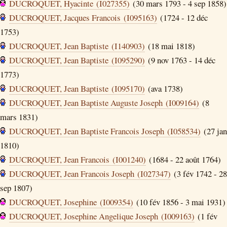
DUCROQUET, Hyacinte (I027355)
(30 mars 1793 - 4 sep 1858)
DUCROQUET, Jacques Francois (I095163)
(1724 - 12 déc
1753)
DUCROQUET, Jean Baptiste (I140903)
(18 mai 1818)
DUCROQUET, Jean Baptiste (I095290)
(9 nov 1763 - 14 déc
1773)
DUCROQUET, Jean Baptiste (I095170)
(ava 1738)
DUCROQUET, Jean Baptiste Auguste Joseph (I009164)
(8
mars 1831)
DUCROQUET, Jean Baptiste Francois Joseph (I058534)
(27 jan
1810)
DUCROQUET, Jean Francois (I001240)
(1684 - 22 août 1764)
DUCROQUET, Jean Francois Joseph (I027347)
(3 fév 1742 - 28
sep 1807)
DUCROQUET, Josephine (I009354)
(10 fév 1856 - 3 mai 1931)
DUCROQUET, Josephine Angelique Joseph (I009163)
(1 fév