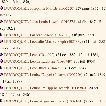
1829 - 16 jan 1856)
DUCROQUET, Josephine Floride (I002220)
(27 mars 1852 - 17
avr 1873)
DUCROQUET, Jules Louis Joseph (I016572)
(3 fév 1847 - 5
sep 1923)
DUCROQUET, Laurent Joseph (I027351)
(16 juin 1777)
DUCROQUET, Leocadie Marie Joseph (I027339)
(11 mai 1852
- 8 oct 1931)
DUCROQUET, Leon (I044992)
(31 oct 1883 - 13 mai 1884)
DUCROQUET, Leonie Ludivine (I086949)
(11 juil 1904)
DUCROQUET, Leon Jules (I044993)
(31 oct 1884)
DUCROQUET, Louise Eugenie Joseph (I002226)
(21 août 1849
- 17 avr 1897)
DUCROQUET, Louise Philippine Joseph (I008982)
(20 oct
1845 - 17 oct 1846)
DUCROQUET, Louis Augustin Joseph (I009144)
(21 oct 1816 -