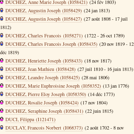
DUCHEZ, Anne Marie Joseph (I058421)
(24 fév 1803)
DUCHEZ, Augustin Joseph (I058429)
(24 jan 1813)
DUCHEZ, Augustin Joseph (I058427)
(27 août 1808 - 17 juil
1812)
DUCHEZ, Charles Francois (I058271)
(1722 - 26 oct 1789)
DUCHEZ, Charles Francois Joseph (I058435)
(20 nov 1819 - 12
déc 1819)
DUCHEZ, Henriette Joseph (I058433)
(18 nov 1817)
DUCHEZ, Jean Mathieu (I058428)
(27 juil 1810 - 16 juin 1813)
DUCHEZ, Leandre Joseph (I058425)
(28 mai 1806)
DUCHEZ, Marie Euphroisine Joseph (I058352)
(13 jan 1776)
DUCHEZ, Pierre Eloy Joseph (I058350)
(14 déc 1773)
DUCHEZ, Rosalie Joseph (I058424)
(17 nov 1804)
DUCHEZ, Seraphine Joseph (I058431)
(22 juin 1815)
DUCI, Filippa (I121471)
DUCLAY, Francois Norbert (I068373)
(2 août 1702 - 8 nov