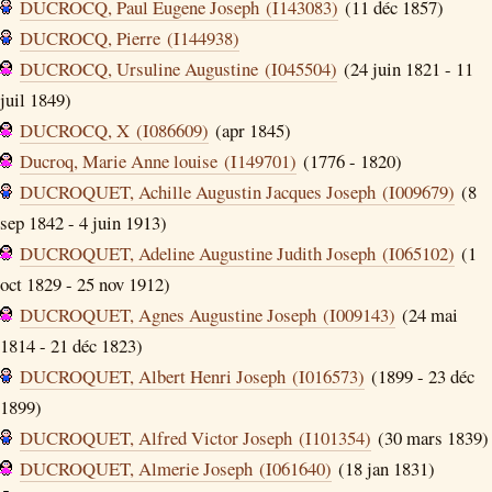
DUCROCQ, Paul Eugene Joseph (I143083)
(11 déc 1857)
DUCROCQ, Pierre (I144938)
DUCROCQ, Ursuline Augustine (I045504)
(24 juin 1821 - 11
juil 1849)
DUCROCQ, X (I086609)
(apr 1845)
Ducroq, Marie Anne louise (I149701)
(1776 - 1820)
DUCROQUET, Achille Augustin Jacques Joseph (I009679)
(8
sep 1842 - 4 juin 1913)
DUCROQUET, Adeline Augustine Judith Joseph (I065102)
(1
oct 1829 - 25 nov 1912)
DUCROQUET, Agnes Augustine Joseph (I009143)
(24 mai
1814 - 21 déc 1823)
DUCROQUET, Albert Henri Joseph (I016573)
(1899 - 23 déc
1899)
DUCROQUET, Alfred Victor Joseph (I101354)
(30 mars 1839)
DUCROQUET, Almerie Joseph (I061640)
(18 jan 1831)