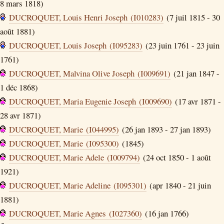
8 mars 1818)
DUCROQUET, Louis Henri Joseph (I010283)
(7 juil 1815 - 30
août 1881)
DUCROQUET, Louis Joseph (I095283)
(23 juin 1761 - 23 juin
1761)
DUCROQUET, Malvina Olive Joseph (I009691)
(21 jan 1847 -
1 déc 1868)
DUCROQUET, Maria Eugenie Joseph (I009690)
(17 avr 1871 -
28 avr 1871)
DUCROQUET, Marie (I044995)
(26 jan 1893 - 27 jan 1893)
DUCROQUET, Marie (I095300)
(1845)
DUCROQUET, Marie Adele (I009794)
(24 oct 1850 - 1 août
1921)
DUCROQUET, Marie Adeline (I095301)
(apr 1840 - 21 juin
1881)
DUCROQUET, Marie Agnes (I027360)
(16 jan 1766)